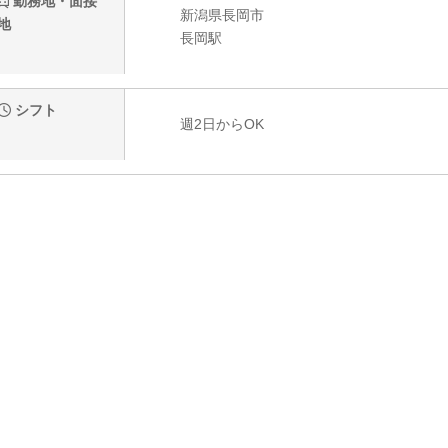
勤務地・面接
新潟県長岡市
地
長岡駅
シフト
週2日からOK