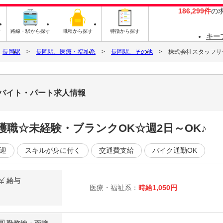
186,299件
の
す
路線・駅から探す
職種から探す
特徴から探す
キー
長岡駅
長岡駅、医療・福祉系
長岡駅、その他
株式会社スタッフサービ
2のバイト・パート求人情報
職☆未経験・ブランクOK☆週2日～OK♪
迎
スキルが身に付く
交通費支給
バイク通勤OK
給与
医療・福祉系：
時給1,050円