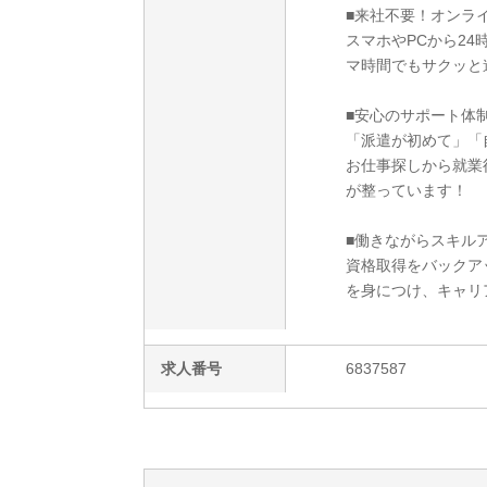
■来社不要！オンラ
スマホやPCから2
マ時間でもサクッと
■安心のサポート体
「派遣が初めて」「
お仕事探しから就業
が整っています！
■働きながらスキルア
資格取得をバックア
を身につけ、キャリ
求人番号
6837587