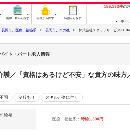
186,133件
の
す
路線・駅から探す
職種から探す
特徴から探す
キー
長岡市、医療・福祉系
長岡市、その他
株式会社スタッフサービス/H1049
2のバイト・パート求人情報
介護／「資格はあるけど不安」な貴方の味方
不問
制服あり
スキルが身に付く
給与
医療・福祉系：
時給1,300円