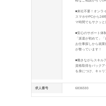
軽なご相談からでO
■来社不要！オンラ
スマホやPCから2
マ時間でもサクッと
■安心のサポート体
「派遣が初めて」「
お仕事探しから就業
が整っています！
■働きながらスキルア
資格取得をバックア
を身につけ、キャリ
求人番号
6836593