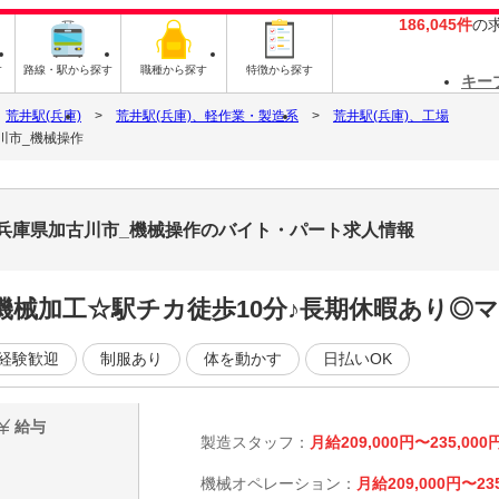
186,045件
の
す
路線・駅から探す
職種から探す
特徴から探す
キー
荒井駅(兵庫)
荒井駅(兵庫)、軽作業・製造系
荒井駅(兵庫)、工場
川市_機械操作
_兵庫県加古川市_機械操作のバイト・パート求人情報
械加工☆駅チカ徒歩10分♪長期休暇あり◎マ
経験歓迎
制服あり
体を動かす
日払いOK
給与
製造スタッフ：
月給209,000円〜235,000
機械オペレーション：
月給209,000円〜23