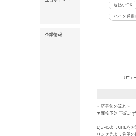
週払いOK
バイク通勤
企業情報
UTエ
＜応募後の流れ＞
▼面接予約 下記い
1)SMSよりURL
リンク先より希望の