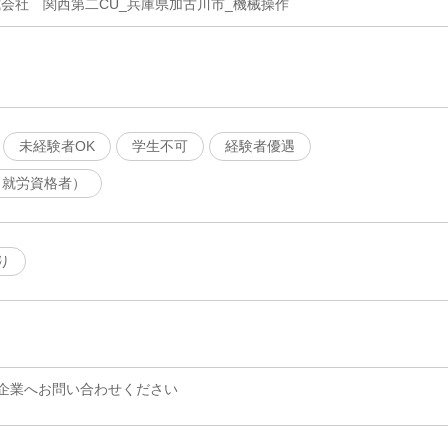
式会社 関西第二CU_兵庫県加古川市_機械操作
未経験者OK
学生不可
経験者優遇
（就労資格者）
り
企業へお問い合わせください