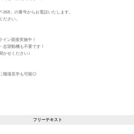
-***-368」の番号からお電話いたします。
ください。
のオンライン面接実施中！
・志望動機も不要です！
聞かせください♪
に職場見学も可能◎
フリーテキスト
＿＿＿＿＿＿＿＿＿＿