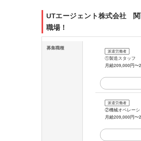
UTエージェント株式会社 関
職場！
募集職種
派遣労働者
①製造スタッフ
月給
209,000
円〜
派遣労働者
②機械オペレーシ
月給
209,000
円〜