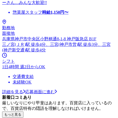
ーさん…みんな大歓迎!!
惣菜屋スタッフ
時給
1,150
円〜
勤務地
面接地
兵庫県神戸市中央区小野柄通8-1-8 神戸阪急店 B1F
三ノ宮(ＪＲ)駅 徒歩4分、三宮(神戸市営)駅 徒歩3分、三宮
(神戸新交通)駅 徒歩4分
シフト
1日4時間 週2日からOK
交通費支給
未経験OK
詳細を見る
応募画面に進む
新着口コミあり
厳しいなりにやり甲斐はあります。百貨店に入っているの
で、百貨店特有の隠語を理解しなければいけません。
もっと見る