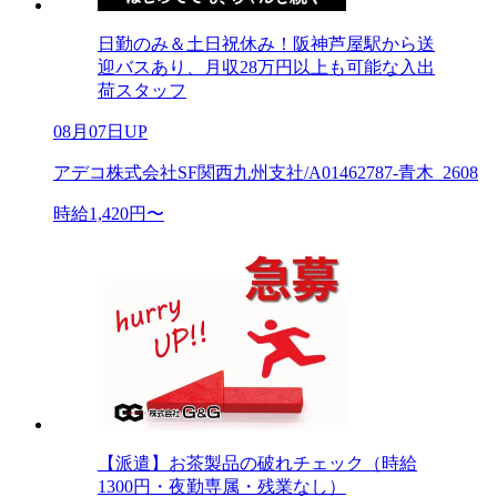
日勤のみ＆土日祝休み！阪神芦屋駅から送
迎バスあり、月収28万円以上も可能な入出
荷スタッフ
08月07日UP
アデコ株式会社SF関西九州支社/A01462787-青木_2608
時給1,420円〜
【派遣】お茶製品の破れチェック（時給
1300円・夜勤専属・残業なし）