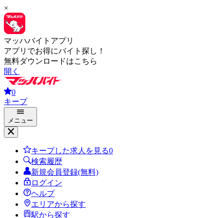
×
マッハバイトアプリ
アプリでお得にバイト探し！
無料ダウンロードはこちら
開く
0
キープ
メニュー
キープした求人を見る
0
検索履歴
新規会員登録(無料)
ログイン
ヘルプ
エリアから探す
駅から探す