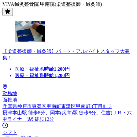
VIVA鍼灸整骨院 甲南院(柔道整復師・鍼灸師)
【柔道整復師・鍼灸師】パート・アルバイトスタッフ大募
集！
医療・福祉系
時給
1,200
円
医療・福祉系
時給
1,200
円
勤務地
面接地
兵庫県神戸市東灘区甲南町東灘区甲南町3丁目8-13
摂津本山駅 徒歩8分、岡本(兵庫)駅 徒歩8分、住吉(ＪＲ・六
甲ライナー)駅 徒歩12分
シフト