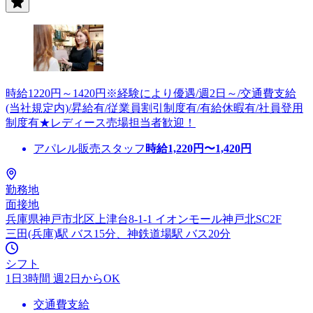
時給1220円～1420円※経験により優遇/週2日～/交通費支給
(当社規定内)/昇給有/従業員割引制度有/有給休暇有/社員登用
制度有★レディース売場担当者歓迎！
アパレル販売スタッフ
時給
1,220
円〜
1,420
円
勤務地
面接地
兵庫県神戸市北区上津台8-1-1 イオンモール神戸北SC2F
三田(兵庫)駅 バス15分、神鉄道場駅 バス20分
シフト
1日3時間 週2日からOK
交通費支給