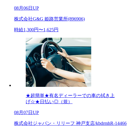
08月06日UP
株式会社G&G 姫路営業所(896906)
時給1,300円〜1,625円
★超簡単★有名ディーラーでの車の拭き上
げ☆★日払い◎（規）
08月07日UP
株式会社ジャパン・リリーフ 神戸支店/kbdrmhR-14466