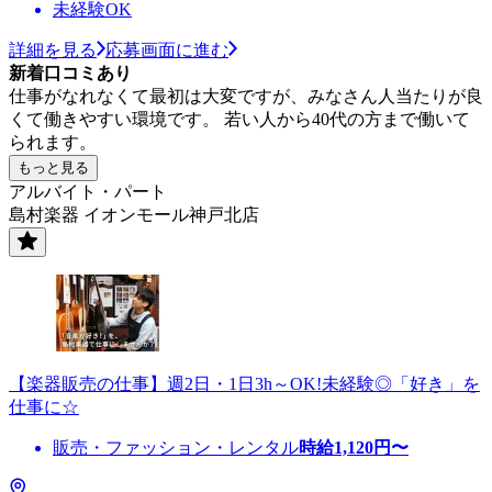
未経験OK
詳細を見る
応募画面に進む
新着口コミあり
仕事がなれなくて最初は大変ですが、みなさん人当たりが良
くて働きやすい環境です。 若い人から40代の方まで働いて
られます。
もっと見る
アルバイト・パート
島村楽器 イオンモール神戸北店
【楽器販売の仕事】週2日・1日3h～OK!未経験◎「好き」を
仕事に☆
販売・ファッション・レンタル
時給
1,120
円〜