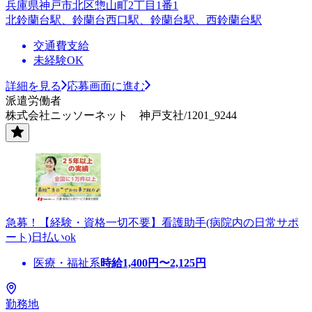
兵庫県神戸市北区惣山町2丁目1番1
北鈴蘭台駅、鈴蘭台西口駅、鈴蘭台駅、西鈴蘭台駅
交通費支給
未経験OK
詳細を見る
応募画面に進む
派遣労働者
株式会社ニッソーネット 神戸支社/1201_9244
急募！【経験・資格一切不要】看護助手(病院内の日常サポ
ート)日払いok
医療・福祉系
時給
1,400
円〜
2,125
円
勤務地