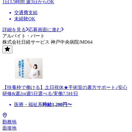
1日3.5時間 週3日からOK
交通費支給
未経験OK
詳細を見る
応募画面に進む
アルバイト・パート
株式会社日経サービス 神戸中央病院/MD64
【扶養枠で働ける】土日祝休★手術室の裏方サポート♪安心
研修&週2or週5日選べる/実働7.5H/日
医療・福祉系
時給
1,200
円〜
勤務地
面接地