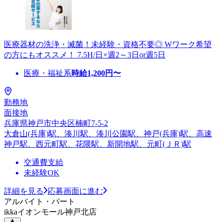
医療器材の洗浄・滅菌！未経験・資格不要◎ Wワーク希望
の方にもオススメ！ 7.5H/日×週2～3日or週5日
医療・福祉系
時給
1,200
円〜
勤務地
面接地
兵庫県神戸市中央区楠町7-5-2
大倉山(兵庫)駅、湊川駅、湊川公園駅、神戸(兵庫)駅、高速
神戸駅、西元町駅、花隈駅、新開地駅、元町(ＪＲ)駅
交通費支給
未経験OK
詳細を見る
応募画面に進む
アルバイト・パート
ikkaイオンモール神戸北店