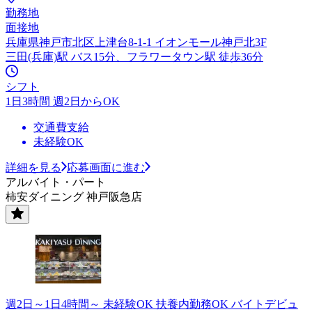
勤務地
面接地
兵庫県神戸市北区上津台8-1-1 イオンモール神戸北3F
三田(兵庫)駅 バス15分、フラワータウン駅 徒歩36分
シフト
1日3時間 週2日からOK
交通費支給
未経験OK
詳細を見る
応募画面に進む
アルバイト・パート
柿安ダイニング 神戸阪急店
週2日～1日4時間～ 未経験OK 扶養内勤務OK バイトデビュ