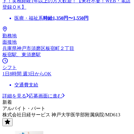
ト！実務経験1年以上の方大歓迎！【来社不要！WEB・電話
登録ＯＫ】
医療・福祉系
時給
1,350
円〜
1,550
円
勤務地
面接地
兵庫県神戸市須磨区板宿町２丁目
板宿駅、東須磨駅
シフト
1日8時間 週3日からOK
交通費支給
詳細を見る
応募画面に進む
新着
アルバイト・パート
株式会社日経サービス 神戸大学医学部附属病院/MD613