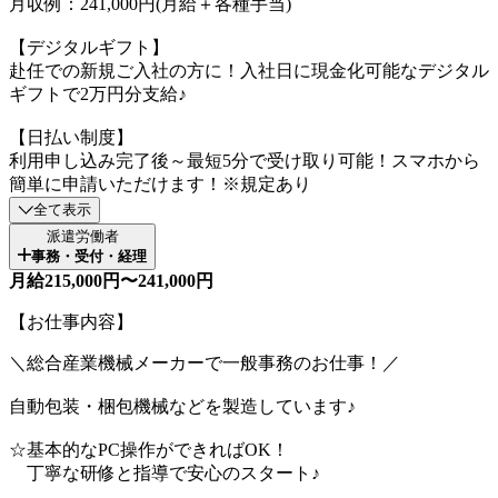
月収例：241,000円(月給＋各種手当)
【デジタルギフト】
赴任での新規ご入社の方に！入社日に現金化可能なデジタル
ギフトで2万円分支給♪
【日払い制度】
利用申し込み完了後～最短5分で受け取り可能！スマホから
簡単に申請いただけます！※規定あり
全て表示
派遣労働者
事務・受付・経理
月給215,000円〜241,000円
【お仕事内容】
＼総合産業機械メーカーで一般事務のお仕事！／
自動包装・梱包機械などを製造しています♪
☆基本的なPC操作ができればOK！
丁寧な研修と指導で安心のスタート♪