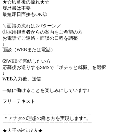
★☆応募後の流れ★☆
履歴書は不要！
最短即日面接もOK◎
＼面談の流れは2パターン／
①採用担当者からの案内をご希望の方
お電話でご連絡・面談の日程を調整
↓
面談（WEBまたは電話）
②WEBで完結したい方
応募後お送りするSMSで「ポチッと就職」を選択
↓
WEB入力後、送信
一緒に働けることを楽しみにしています♪
フリーテキスト
＿＿＿＿＿＿＿＿＿＿＿＿＿＿＿＿＿＿＿
.＊アナタの理想の働き方を実現します*。
￣￣￣￣￣￣￣￣￣￣￣￣￣￣￣￣￣￣￣
★大手×安定収入★