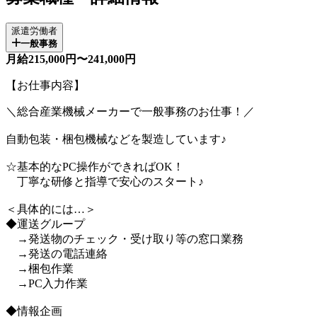
派遣労働者
一般事務
月給215,000円〜241,000円
【お仕事内容】
＼総合産業機械メーカーで一般事務のお仕事！／
自動包装・梱包機械などを製造しています♪
☆基本的なPC操作ができればOK！
丁寧な研修と指導で安心のスタート♪
＜具体的には…＞
◆運送グループ
→発送物のチェック・受け取り等の窓口業務
→発送の電話連絡
→梱包作業
→PC入力作業
◆情報企画