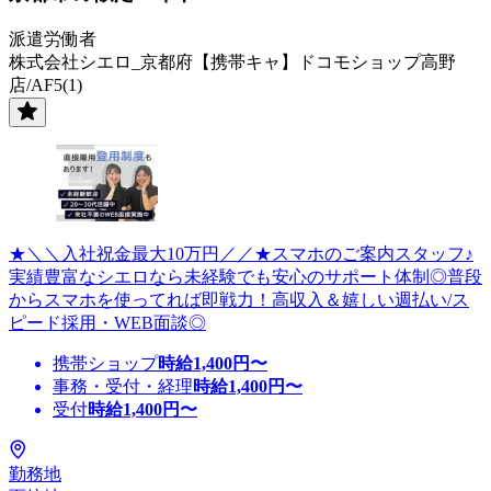
派遣労働者
株式会社シエロ_京都府【携帯キャ】ドコモショップ高野
店/AF5(1)
★＼＼入社祝金最大10万円／／★スマホのご案内スタッフ♪
実績豊富なシエロなら未経験でも安心のサポート体制◎普段
からスマホを使ってれば即戦力！高収入＆嬉しい週払い/ス
ピード採用・WEB面談◎
携帯ショップ
時給
1,400
円〜
事務・受付・経理
時給
1,400
円〜
受付
時給
1,400
円〜
勤務地