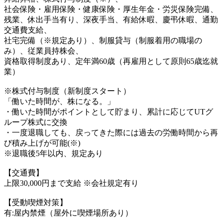
社会保険・雇用保険・健康保険・厚生年金・労災保険完備、
残業、休出手当有り、深夜手当、有給休暇、慶弔休暇、通勤
交通費支給、
社宅完備（※規定あり）、制服貸与（制服着用の職場の
み）、従業員持株会、
資格取得制度あり、定年満60歳（再雇用として原則65歳迄就
業）
※株式付与制度（新制度スタート）
「働いた時間が、株になる。」
・働いた時間がポイントとして貯まり、累計に応じてUTグ
ループ株式に交換
・一度退職しても、戻ってきた際には過去の労働時間から再
び積み上げが可能(※)
※退職後5年以内、規定あり
【交通費】
上限30,000円まで支給 ※会社規定有り
【受動喫煙対策】
有:屋内禁煙（屋外に喫煙場所あり）