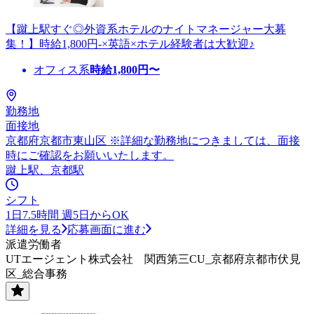
【蹴上駅すぐ◎外資系ホテルのナイトマネージャー大募
集！】時給1,800円-×英語×ホテル経験者は大歓迎♪
オフィス系
時給
1,800
円〜
勤務地
面接地
京都府京都市東山区 ※詳細な勤務地につきましては、面接
時にご確認をお願いいたします。
蹴上駅、京都駅
シフト
1日7.5時間 週5日からOK
詳細を見る
応募画面に進む
派遣労働者
UTエージェント株式会社 関西第三CU_京都府京都市伏見
区_総合事務