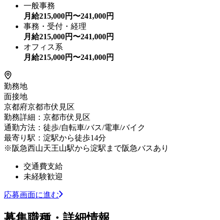
一般事務
月給
215,000
円〜
241,000
円
事務・受付・経理
月給
215,000
円〜
241,000
円
オフィス系
月給
215,000
円〜
241,000
円
勤務地
面接地
京都府京都市伏見区
勤務詳細：京都市伏見区
通勤方法：徒歩/自転車/バス/電車/バイク
最寄り駅：淀駅から徒歩14分
※阪急西山天王山駅から淀駅まで阪急バスあり
交通費支給
未経験歓迎
応募画面に進む
募集職種・詳細情報