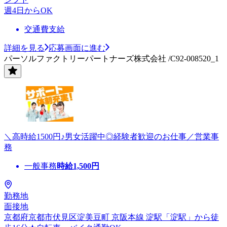
週4日からOK
交通費支給
詳細を見る
応募画面に進む
パーソルファクトリーパートナーズ株式会社 /C92-008520_1
＼高時給1500円♪男女活躍中◎経験者歓迎のお仕事／営業事
務
一般事務
時給
1,500
円
勤務地
面接地
京都府京都市伏見区淀美豆町 京阪本線 淀駅「淀駅」から徒