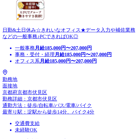
日勤&土日休み☆きれいなオフィス★データ入力や補佐業務
などの一般事務♪PCできればOK◎
一般事務
月給
185,000
円〜
207,000
円
事務・受付・経理
月給
185,000
円〜
207,000
円
オフィス系
月給
185,000
円〜
207,000
円
勤務地
面接地
京都府京都市伏見区
勤務詳細：京都市伏見区
通勤方法：徒歩/自転車/バス/電車/バイク
最寄り駅：淀駅から徒歩14分、バイク4分
交通費支給
未経験OK