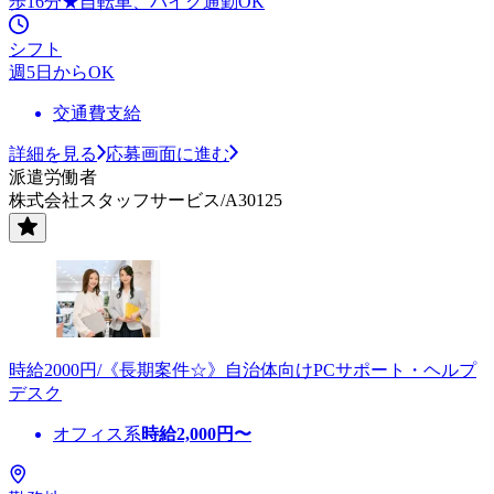
歩16分★自転車、バイク通勤OK
シフト
週5日からOK
交通費支給
詳細を見る
応募画面に進む
派遣労働者
株式会社スタッフサービス/A30125
時給2000円/《長期案件☆》自治体向けPCサポート・ヘルプ
デスク
オフィス系
時給
2,000
円〜