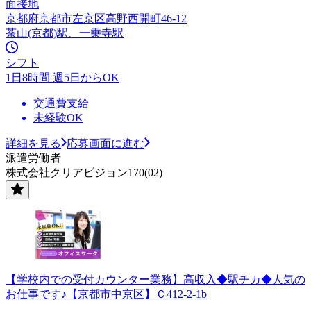
面接地
京都府京都市左京区高野西開町46-12
茶山(京都)駅、一乗寺駅
シフト
1日8時間 週5日からOK
交通費支給
未経験OK
詳細を見る
応募画面に進む
派遣労働者
株式会社クリアビジョン170(02)
【学校内での受付カウンター業務】高収入◆駅チカ◆人気の
お仕事です♪【京都市中京区】Ｃ412-2-1b