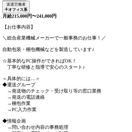
派遣労働者
オフィス系
月給215,000円〜241,000円
【お仕事内容】
＼総合産業機械メーカーで一般事務のお仕事！／
自動包装・梱包機械などを製造しています♪
☆基本的なPC操作ができればOK！
丁寧な研修と指導で安心のスタート♪
＜具体的には…＞
◆運送グループ
→発送物のチェック・受け取り等の窓口業務
→発送の電話連絡
→梱包作業
→PC入力作業
◆情報企画
→問い合わせ内容の事務処理