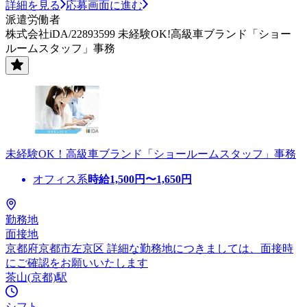
詳細を見る
応募画面に進む
派遣労働者
株式会社iDA/22893599 未経験OK!高級車ブランド「ショー
ルームスタッフ」事務
未経験OK！高級車ブランド「ショールームスタッフ」事務
オフィス系
時給
1,500
円〜
1,650
円
勤務地
面接地
京都府京都市左京区 詳細な勤務地につきましては、面接時
にご確認をお願いいたします
茶山(京都)駅
シフト