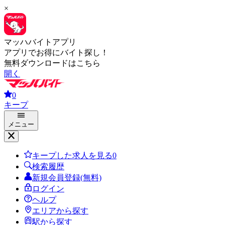
×
マッハバイトアプリ
アプリでお得にバイト探し！
無料ダウンロードはこちら
開く
0
キープ
メニュー
キープした求人を見る
0
検索履歴
新規会員登録(無料)
ログイン
ヘルプ
エリアから探す
駅から探す