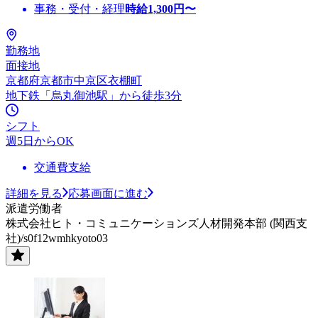
事務・受付・経理
時給
1,300
円〜
勤務地
面接地
京都府京都市中京区衣棚町
地下鉄「烏丸御池駅」から徒歩3分
シフト
週5日からOK
交通費支給
詳細を見る
応募画面に進む
派遣労働者
株式会社ヒト・コミュニケーションズ人材開発本部 (関西支
社)/s0f12wmhkyoto03