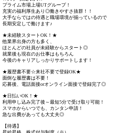
プライム市場上場UTグループ！
充実の福利厚生あり◎働きやすさ抜群！！
大手ならではの待遇と職場環境が揃っているので
長期安定して働けます♪
★未経験スタートOK！★
他業界出身の方も多く、
ほとんどの社員が未経験からスタート◎
就業後も現在のお仕事はもちろん
今後のキャリアしっかりサポートします！
★履歴書不要☆来社不要で登録OK★
面倒な履歴書は不要！
応募後、電話面接orオンライン面接で登録完了◎
★日払いOK！★
利用申し込み完了後～最短5分で受け取り可能！
スマホからいつでも、カンタン申請！
急な出費があっても大丈夫◎
【待遇】
昇給昇格、株式付与制度（※）、