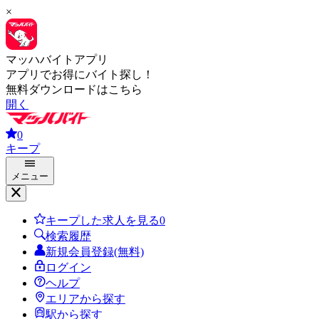
×
マッハバイトアプリ
アプリでお得にバイト探し！
無料ダウンロードはこちら
開く
0
キープ
メニュー
キープした求人を見る
0
検索履歴
新規会員登録(無料)
ログイン
ヘルプ
エリアから探す
駅から探す