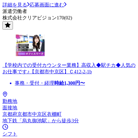
詳細を見る
応募画面に進む
派遣労働者
株式会社クリアビジョン170(02)
【学校内での受付カウンター業務】高収入◆駅チカ◆人気の
お仕事です♪【京都市中京区】Ｃ412-2-1b
事務・受付・経理
時給
1,300
円〜
勤務地
面接地
京都府京都市中京区衣棚町
地下鉄「烏丸御池駅」から徒歩3分
シフト