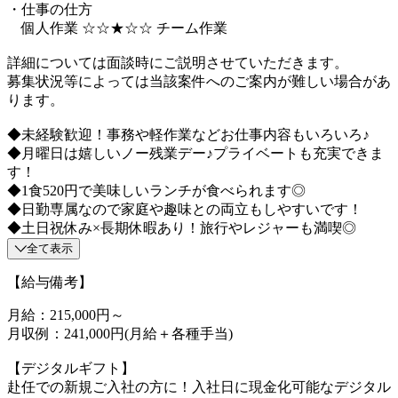
・仕事の仕方
個人作業 ☆☆★☆☆ チーム作業
詳細については面談時にご説明させていただきます。
募集状況等によっては当該案件へのご案内が難しい場合があ
ります。
◆未経験歓迎！事務や軽作業などお仕事内容もいろいろ♪
◆月曜日は嬉しいノー残業デー♪プライベートも充実できま
す！
◆1食520円で美味しいランチが食べられます◎
◆日勤専属なので家庭や趣味との両立もしやすいです！
◆土日祝休み×長期休暇あり！旅行やレジャーも満喫◎
全て表示
【給与備考】
月給：215,000円～
月収例：241,000円(月給＋各種手当)
【デジタルギフト】
赴任での新規ご入社の方に！入社日に現金化可能なデジタル