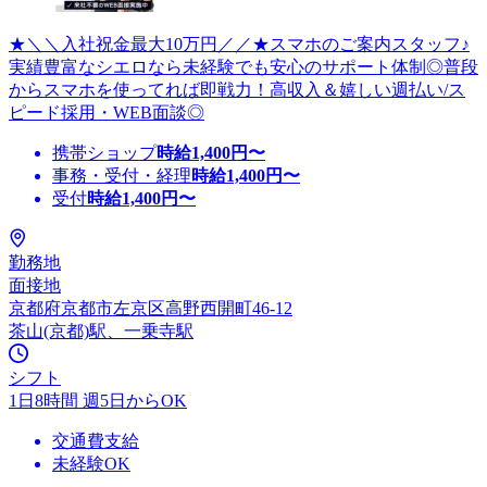
★＼＼入社祝金最大10万円／／★スマホのご案内スタッフ♪
実績豊富なシエロなら未経験でも安心のサポート体制◎普段
からスマホを使ってれば即戦力！高収入＆嬉しい週払い/ス
ピード採用・WEB面談◎
携帯ショップ
時給
1,400
円〜
事務・受付・経理
時給
1,400
円〜
受付
時給
1,400
円〜
勤務地
面接地
京都府京都市左京区高野西開町46-12
茶山(京都)駅、一乗寺駅
シフト
1日8時間 週5日からOK
交通費支給
未経験OK