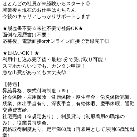
ほとんどの社員が未経験からスタート◎
就業後も現在のお仕事はもちろん
今後のキャリアしっかりサポートします！
★履歴書不要☆来社不要で登録OK★
面倒な履歴書は不要！
応募後、電話面接orオンライン面接で登録完了◎
★日払いOK！★
利用申し込み完了後～最短5分で受け取り可能！
スマホからいつでも、カンタン申請！
急な出費があっても大丈夫◎
【待遇】
昇給昇格、株式付与制度（※）、
社会保険・雇用保険・健康保険・厚生年金・労災保険完備、
残業、休出手当有り、深夜手当、有給休暇、慶弔休暇、通勤
交通費支給、
社宅完備（※規定あり）、制服貸与（制服着用の職場の
み）、従業員持株会、
資格取得制度あり、定年満60歳（再雇用として原則65歳迄就
業）