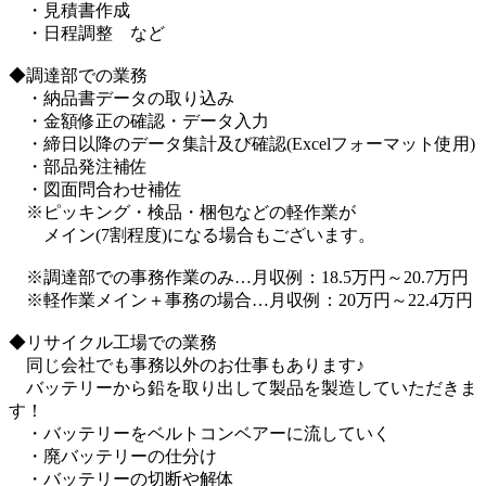
・見積書作成
・日程調整 など
◆調達部での業務
・納品書データの取り込み
・金額修正の確認・データ入力
・締日以降のデータ集計及び確認(Excelフォーマット使用)
・部品発注補佐
・図面問合わせ補佐
※ピッキング・検品・梱包などの軽作業が
メイン(7割程度)になる場合もございます。
※調達部での事務作業のみ…月収例：18.5万円～20.7万円
※軽作業メイン＋事務の場合…月収例：20万円～22.4万円
◆リサイクル工場での業務
同じ会社でも事務以外のお仕事もあります♪
バッテリーから鉛を取り出して製品を製造していただきま
す！
・バッテリーをベルトコンベアーに流していく
・廃バッテリーの仕分け
・バッテリーの切断や解体