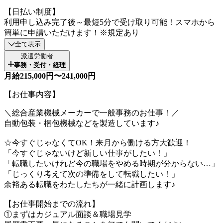
【日払い制度】
利用申し込み完了後～最短5分で受け取り可能！スマホから
簡単に申請いただけます！※規定あり
全て表示
派遣労働者
事務・受付・経理
月給215,000円〜241,000円
【お仕事内容】
＼総合産業機械メーカーで一般事務のお仕事！／
自動包装・梱包機械などを製造しています♪
☆今すぐじゃなくてOK！来月から働ける方大歓迎！
「今すぐじゃないけど新しい仕事がしたい！」
「転職したいけれど今の職場をやめる時期が分からない…」
「じっくり考えて次の準備をして転職したい！」
余裕ある転職をわたしたちが一緒に計画します♪
【お仕事開始までの流れ】
①まずはカジュアル面談＆職場見学