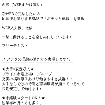
↓
面談（WEBまたは電話）
②WEBで完結したい方
応募後お送りするSMSで「ポチッと就職」を選択
↓
WEB入力後、送信
一緒に働けることを楽しみにしています♪
フリーテキスト
＿＿＿＿＿＿＿＿＿＿＿＿＿＿＿＿＿＿＿
.＊アナタの理想の働き方を実現します*。
￣￣￣￣￣￣￣￣￣￣￣￣￣￣￣￣￣￣￣
★大手×安定収入★
プライム市場上場UTグループ！
充実の福利厚生あり◎働きやすさ抜群！！
大手ならではの待遇と職場環境が揃っているので
長期安定して働けます♪
★未経験スタートOK！★
他業界出身の方も多く、