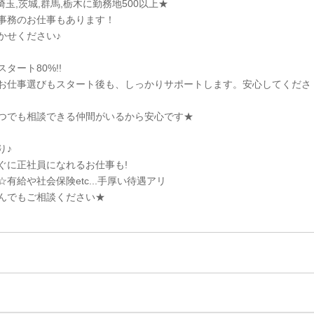
埼玉,茨城,群馬,栃木に勤務地500以上★
事務のお仕事もあります！
かせください♪
タート80%!!
お仕事選びもスタート後も、しっかりサポートします。安心してくださ
つでも相談できる仲間がいるから安心です★
り♪
ぐに正社員になれるお仕事も!
有給や社会保険etc...手厚い待遇アリ
んでもご相談ください★