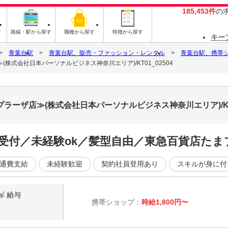
185,453件
の
す
路線・駅から探す
職種から探す
特徴から探す
キー
青葉台駅
青葉台駅、販売・ファッション・レンタル
青葉台駅、携帯
株式会社日本パーソナルビジネス神奈川エリア)/KT01_02504
ラーザ店≫(株式会社日本パーソナルビジネス神奈川エリア)/KT
ル受付／未経験ok／髪型自由／東急百貨店た
通費支給
未経験歓迎
契約社員登用あり
スキルが身に付
給与
携帯ショップ：
時給1,800円〜