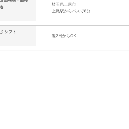
勤務地・面接
埼玉県上尾市
地
上尾駅からバスで8分
シフト
週2日からOK