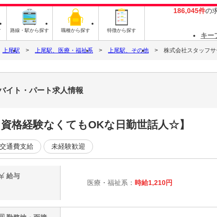
186,045件
の
す
路線・駅から探す
職種から探す
特徴から探す
キー
上尾駅
上尾駅、医療・福祉系
上尾駅、その他
株式会社スタッフサービ
6のバイト・パート求人情報
♪資格経験なくてもOKな日勤世話人☆】
交通費支給
未経験歓迎
給与
医療・福祉系：
時給1,210円