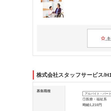
キ
株式会社スタッフサービス/H1
募集職種
アルバイト・パー
①医療・福祉系
時給
1,210
円