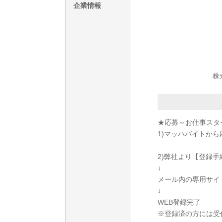
企業情報
株
★応募～お仕事スタ
1)マッハバイトから
2)弊社より【登録
↓
メール内の専用サイ
↓
WEB登録完了
※登録済の方には受