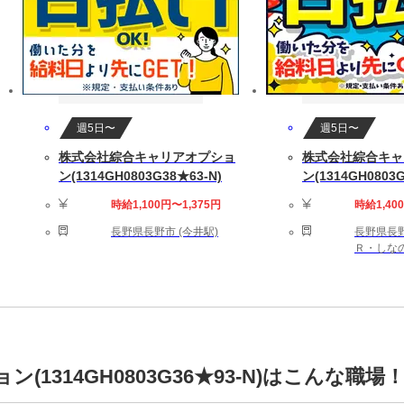
週5日〜
週5日〜
株式会社綜合キャリアオプショ
株式会社綜合キャ
ン(1314GH0803G38★63-N)
ン(1314GH0803G
時給1,100円〜1,375円
時給1,40
長野県長野市 (今井駅)
長野県長野
Ｒ・しなの
1314GH0803G36★93-N)はこんな職場