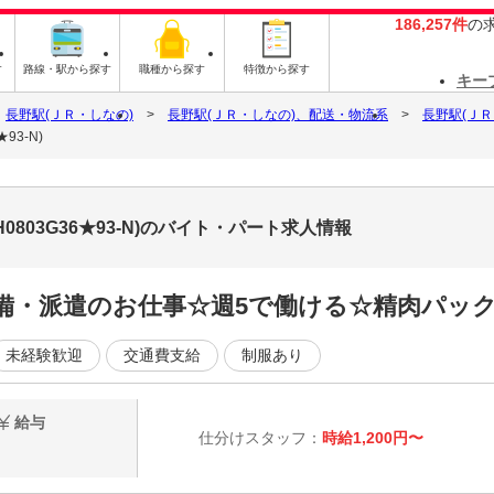
186,257件
の
す
路線・駅から探す
職種から探す
特徴から探す
キー
長野駅(ＪＲ・しなの)
長野駅(ＪＲ・しなの)、配送・物流系
長野駅(Ｊ
93-N)
0803G36★93-N)のバイト・パート求人情報
完備・派遣のお仕事☆週5で働ける☆精肉パック
未経験歓迎
交通費支給
制服あり
給与
仕分けスタッフ：
時給1,200円〜