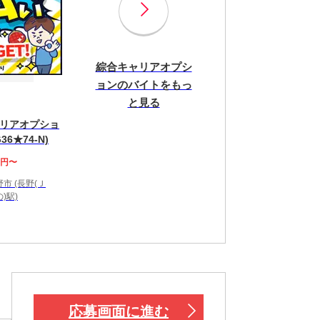
綜合キャリアオプシ
ョンのバイトをもっ
と見る
リアオプショ
36★74-N)
0円〜
市 (長野(Ｊ
)駅)
！
応募画面に進む