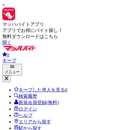
×
マッハバイトアプリ
アプリでお得にバイト探し！
無料ダウンロードはこちら
開く
0
キープ
メニュー
キープした求人を見る
0
検索履歴
新規会員登録(無料)
ログイン
ヘルプ
エリアから探す
駅から探す