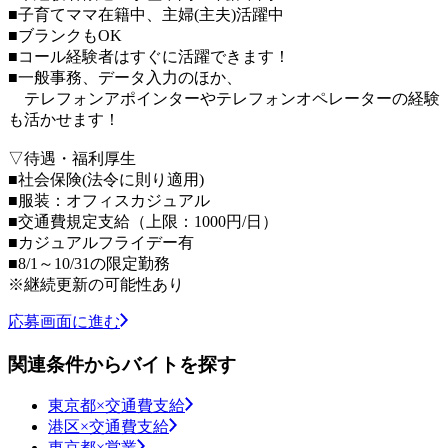
■子育てママ在籍中、主婦(主夫)活躍中
■ブランクもOK
■コール経験者はすぐに活躍できます！
■一般事務、データ入力のほか、
テレフォンアポインターやテレフォンオペレーターの経験
も活かせます！
▽待遇・福利厚生
■社会保険(法令に則り適用)
■服装：オフィスカジュアル
■交通費規定支給（上限：1000円/日）
■カジュアルフライデー有
■8/1～10/31の限定勤務
※継続更新の可能性あり
応募画面に進む
関連条件からバイトを探す
東京都×交通費支給
港区×交通費支給
東京都×営業