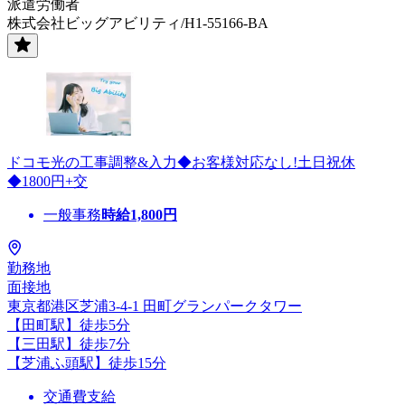
派遣労働者
株式会社ビッグアビリティ/H1-55166-BA
ドコモ光の工事調整&入力◆お客様対応なし!土日祝休
◆1800円+交
一般事務
時給
1,800
円
勤務地
面接地
東京都港区芝浦3-4-1 田町グランパークタワー
【田町駅】徒歩5分
【三田駅】徒歩7分
【芝浦ふ頭駅】徒歩15分
交通費支給