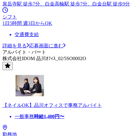
泉岳寺駅 徒歩7分、白金高輪駅 徒歩7分、白金台駅 徒歩9分
シフト
1日5時間 週3日からOK
交通費支給
詳細を見る
応募画面に進む
アルバイト・パート
株式会社IDOM 品川ｵﾌｨｽ_02/5SO0002O
【ネイルOK】品川オフィスで事務アルバイト
一般事務
時給
1,400
円〜
勤務地