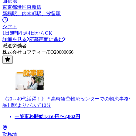
面接地
東京都港区東新橋
新橋駅、内幸町駅、汐留駅
シフト
1日8時間 週4日からOK
詳細を見る
応募画面に進む
派遣労働者
株式会社ロフティー/TO20000066
《20～40代活躍！》＊高時給◎物流センターでの物流事務/
品川駅よりバスで10分
一般事務
時給
1,650
円〜
2,062
円
勤務地