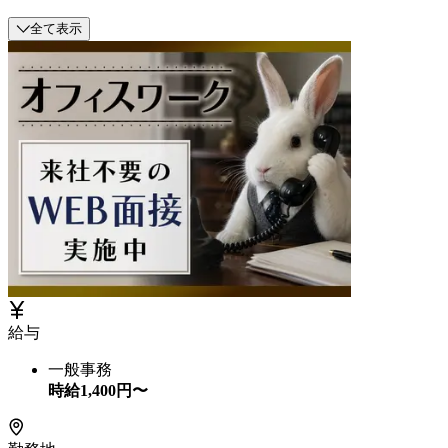
全て表示
給与
一般事務
時給
1,400
円〜