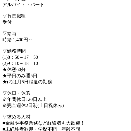
アルバイト・パート
▽募集職種
受付
▽給与
時給 1,400円～
▽勤務時間
(1)8：50～17：50
(2)9：10～18：10
★休憩60分
★平日のみ週5日
★(2)は月5日程度の勤務
▽休日・休暇
※年間休日120日以上
※完全週休2日制(土日祝休み)
▽求める人材
■金融や事務業務など経験者も大歓迎！
■未経験者歓迎・学歴不問・年齢不問