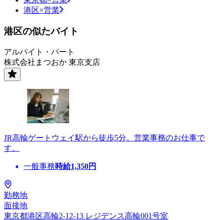
港区×営業
港区の似たバイト
アルバイト・パート
株式会社まつおか 東京支店
JR高輪ゲートウェイ駅から徒歩5分。営業事務のお仕事で
す。
一般事務
時給
1,350
円
勤務地
面接地
東京都港区高輪2-12-13 レジデンス高輪001号室