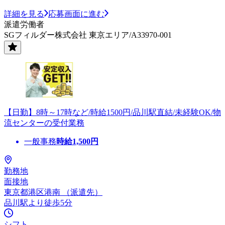
詳細を見る
応募画面に進む
派遣労働者
SGフィルダー株式会社 東京エリア/A33970-001
【日勤】8時～17時など/時給1500円/品川駅直結/未経験OK/物
流センターの受付業務
一般事務
時給
1,500
円
勤務地
面接地
東京都港区港南 （派遣先）
品川駅より徒歩5分
シフト