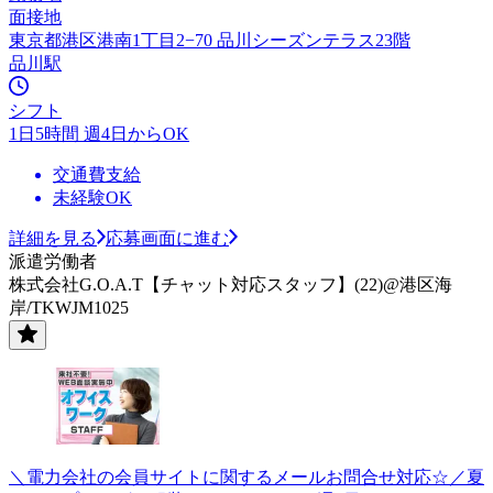
面接地
東京都港区港南1丁目2−70 品川シーズンテラス23階
品川駅
シフト
1日5時間 週4日からOK
交通費支給
未経験OK
詳細を見る
応募画面に進む
派遣労働者
株式会社G.O.A.T【チャット対応スタッフ】(22)@港区海
岸/TKWJM1025
＼電力会社の会員サイトに関するメールお問合せ対応☆／夏