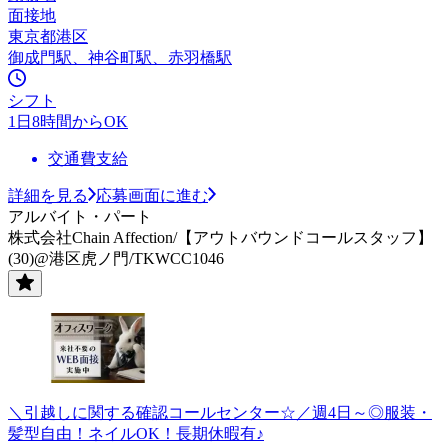
面接地
東京都港区
御成門駅、神谷町駅、赤羽橋駅
シフト
1日8時間からOK
交通費支給
詳細を見る
応募画面に進む
アルバイト・パート
株式会社Chain Affection/【アウトバウンドコールスタッフ】
(30)@港区虎ノ門/TKWCC1046
＼引越しに関する確認コールセンター☆／週4日～◎服装・
髪型自由！ネイルOK！長期休暇有♪