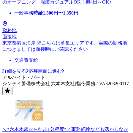
のオープニング！服装カジュアルOK！週4日～OK♪
一般事務
時給
1,300
円〜
1,350
円
勤務地
面接地
東京都港区海岸 ※こちらは募集エリアです。実際の勤務地
につきましては面接時にご確認ください
交通費支給
詳細を見る
応募画面に進む
アルバイト・パート
シンテイ警備株式会社 六本木支社(指令業務-1)/A3203200117
＼*六本木駅から徒歩1分程度*／事務経験なども活かしなが