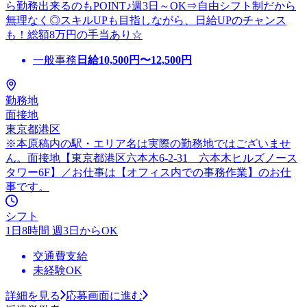
ら勤務出来るのもPOINT♪週3日～OK⇒自由シフト制だから
無理なく◎スキルUPも目指しながら、日給UPのチャンス
も！総額8万円の手当あり☆
一般事務
日給
10,500
円〜
12,500
円
勤務地
面接地
東京都港区
※本原稿内の駅・エリア名は実際の勤務地ではございませ
ん。面接地【東京都港区六本木6-2-31 六本木ヒルズノース
タワー6F】／お仕事は【オフィス内での事務作業】のお仕
事です。
シフト
1日8時間 週3日からOK
交通費支給
未経験OK
詳細を見る
応募画面に進む