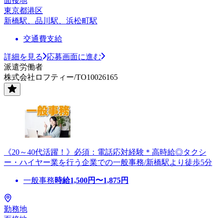
面接地
東京都港区
新橋駅、品川駅、浜松町駅
交通費支給
詳細を見る
応募画面に進む
派遣労働者
株式会社ロフティー/TO10026165
《20～40代活躍！》必須：電話応対経験＊高時給◎タクシ
ー・ハイヤー業を行う企業での一般事務/新橋駅より徒歩5分
一般事務
時給
1,500
円〜
1,875
円
勤務地