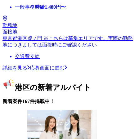
一般事務
時給
1,480
円〜
勤務地
面接地
東京都港区虎ノ門 ※こちらは募集エリアです。実際の勤務
地につきましては面接時にご確認ください
交通費支給
詳細を見る
応募画面に進む
港区の新着アルバイト
新着案件167件掲載中！