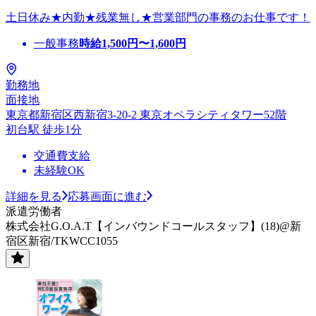
土日休み★内勤★残業無し★営業部門の事務のお仕事です！
一般事務
時給
1,500
円〜
1,600
円
勤務地
面接地
東京都新宿区西新宿3-20-2 東京オペラシティタワー52階
初台駅 徒歩1分
交通費支給
未経験OK
詳細を見る
応募画面に進む
派遣労働者
株式会社G.O.A.T【インバウンドコールスタッフ】(18)@新
宿区新宿/TKWCC1055