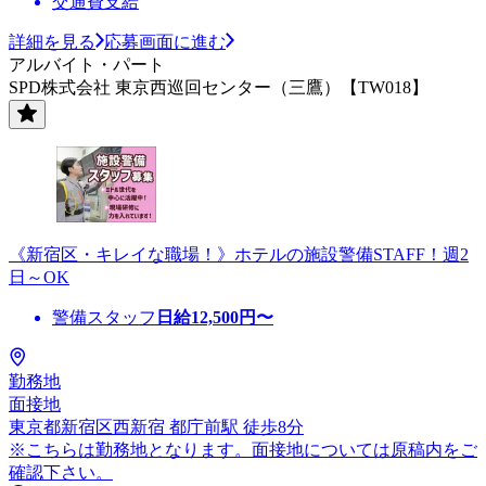
交通費支給
詳細を見る
応募画面に進む
アルバイト・パート
SPD株式会社 東京西巡回センター（三鷹）【TW018】
《新宿区・キレイな職場！》ホテルの施設警備STAFF！週2
日～OK
警備スタッフ
日給
12,500
円〜
勤務地
面接地
東京都新宿区西新宿 都庁前駅 徒歩8分
※こちらは勤務地となります。面接地については原稿内をご
確認下さい。