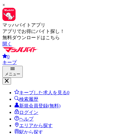
×
マッハバイトアプリ
アプリでお得にバイト探し！
無料ダウンロードはこちら
開く
0
キープ
メニュー
キープした求人を見る
0
検索履歴
新規会員登録(無料)
ログイン
ヘルプ
エリアから探す
駅から探す