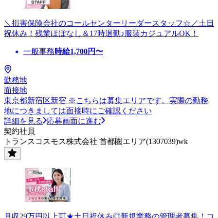
＼損害保険会社のコールセンターリーダースタッフ☆／土日
祝休み！残業ほぼなし＆17時退勤♪服装カジュアルOK！
一般事務
時給
1,700
円〜
勤務地
面接地
東京都新宿区新宿 ※こちらは募集エリアです。実際の勤務
地につきましては面接時にご確認ください
詳細を見る
応募画面に進む
契約社員
トランスコスモス株式会社 首都圏エリア(1307039)wk
月収29万円以上可★土日祝休み◎新規業務の管理者募集！コ