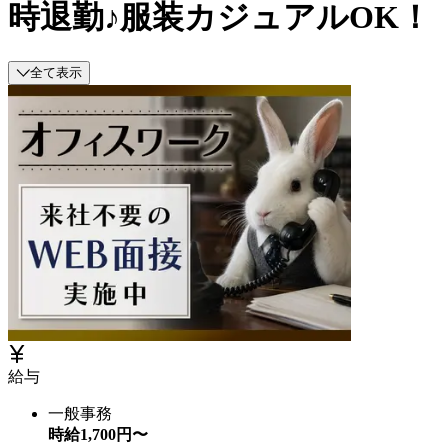
時退勤♪服装カジュアルOK！
全て表示
給与
一般事務
時給
1,700
円〜