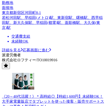
勤務地
面接地
東京都新宿区河田町8-1
若松河田駅、早稲田(メトロ)駅、東新宿駅、曙橋駅、西早稲
田駅、新大久保駅、早稲田(都電)駅、面影橋駅、大久保(東
京)駅
交通費支給
未経験OK
詳細を見る
応募画面に進む
派遣労働者
株式会社ロフティー/TO10019916
《20～40代活躍！》＊高時給◎【時給1,600円】未経験OK！
大手家電量販店でタブレットを使った接客・販売サポートス