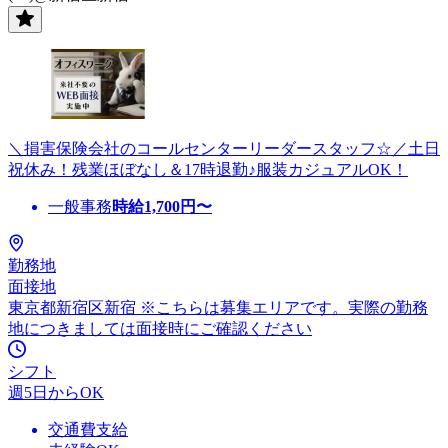
＼損害保険会社のコールセンターリーダースタッフ☆／土日
祝休み！残業ほぼなし＆17時退勤♪服装カジュアルOK！
一般事務
時給
1,700
円〜
勤務地
面接地
東京都新宿区新宿 ※こちらは募集エリアです。実際の勤務
地につきましては面接時にご確認ください
シフト
週5日からOK
交通費支給