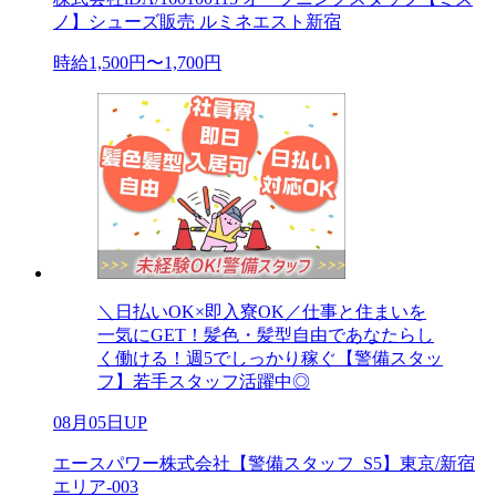
ノ】シューズ販売 ルミネエスト新宿
時給1,500円〜1,700円
＼日払いOK×即入寮OK／仕事と住まいを
一気にGET！髪色・髪型自由であなたらし
く働ける！週5でしっかり稼ぐ【警備スタッ
フ】若手スタッフ活躍中◎
08月05日UP
エースパワー株式会社【警備スタッフ_S5】東京/新宿
エリア-003