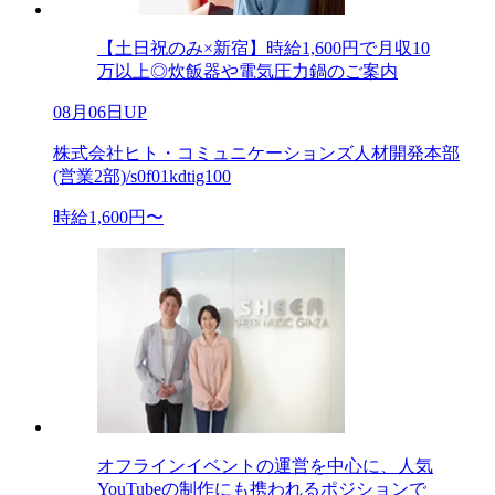
【土日祝のみ×新宿】時給1,600円で月収10
万以上◎炊飯器や電気圧力鍋のご案内
08月06日UP
株式会社ヒト・コミュニケーションズ人材開発本部
(営業2部)/s0f01kdtig100
時給1,600円〜
オフラインイベントの運営を中心に、人気
YouTubeの制作にも携われるポジションで