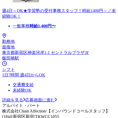
週4日～OK★学習塾の受付事務スタッフ！時給1400円～／未
経験OK！
一般事務
時給
1,400
円〜
勤務地
面接地
東京都新宿区神楽河岸1-1 セントラルプラザ3F
飯田橋駅
シフト
1日7時間 週4日からOK
交通費支給
未経験OK
詳細を見る
応募画面に進む
アルバイト・パート
株式会社Chain Affection/【インバウンドコールスタッフ】
(18)@新宿区新宿/TKWCC1055