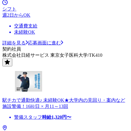
シフト
週2日からOK
交通費支給
未経験OK
詳細を見る
応募画面に進む
契約社員
株式会社日経サービス 東京女子医科大学/TK410
駅チカで通勤快適♪ 未経験OK★大学内の見回り・案内など
施設警備！16H/日 × 月11～13回
警備スタッフ
時給
1,320
円〜