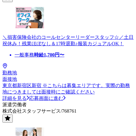
＼損害保険会社のコールセンターリーダースタッフ☆／土日
祝休み！残業ほぼなし＆17時退勤♪服装カジュアルOK！
一般事務
時給
1,700
円〜
勤務地
面接地
東京都新宿区新宿 ※こちらは募集エリアです。実際の勤務
地につきましては面接時にご確認ください
詳細を見る
応募画面に進む
派遣労働者
株式会社スタッフサービス/768761