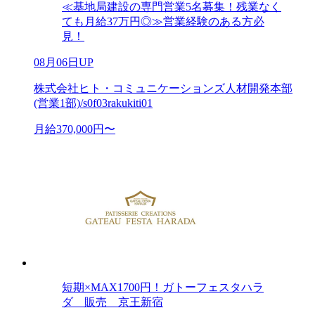
≪基地局建設の専門営業5名募集！残業なく
ても月給37万円◎≫営業経験のある方必
見！
08月06日UP
株式会社ヒト・コミュニケーションズ人材開発本部
(営業1部)/s0f03rakukiti01
月給370,000円〜
短期×MAX1700円！ガトーフェスタハラ
ダ 販売 京王新宿