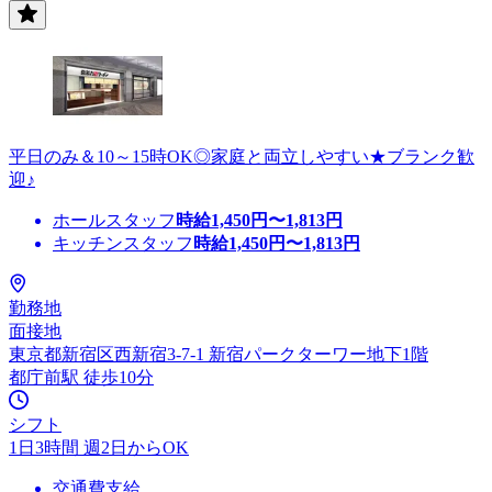
平日のみ＆10～15時OK◎家庭と両立しやすい★ブランク歓
迎♪
ホールスタッフ
時給
1,450
円〜
1,813
円
キッチンスタッフ
時給
1,450
円〜
1,813
円
勤務地
面接地
東京都新宿区西新宿3-7-1 新宿パークターワー地下1階
都庁前駅 徒歩10分
シフト
1日3時間 週2日からOK
交通費支給