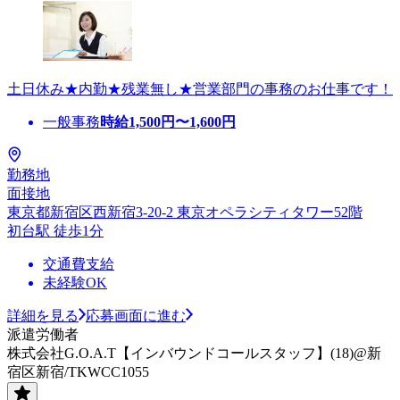
土日休み★内勤★残業無し★営業部門の事務のお仕事です！
一般事務
時給
1,500
円〜
1,600
円
勤務地
面接地
東京都新宿区西新宿3-20-2 東京オペラシティタワー52階
初台駅 徒歩1分
交通費支給
未経験OK
詳細を見る
応募画面に進む
派遣労働者
株式会社G.O.A.T【インバウンドコールスタッフ】(18)@新
宿区新宿/TKWCC1055