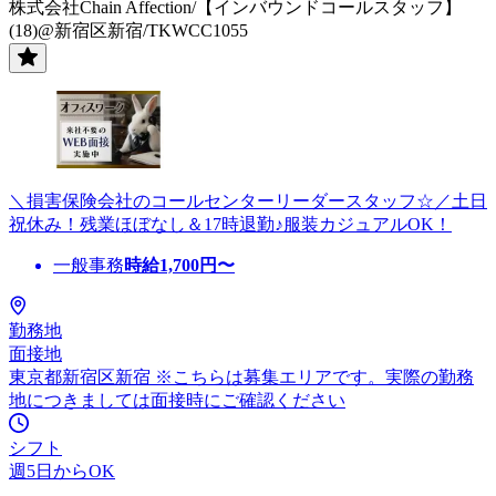
株式会社Chain Affection/【インバウンドコールスタッフ】
(18)@新宿区新宿/TKWCC1055
＼損害保険会社のコールセンターリーダースタッフ☆／土日
祝休み！残業ほぼなし＆17時退勤♪服装カジュアルOK！
一般事務
時給
1,700
円〜
勤務地
面接地
東京都新宿区新宿 ※こちらは募集エリアです。実際の勤務
地につきましては面接時にご確認ください
シフト
週5日からOK