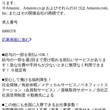
ります。
※Amazon、Amazon.co.jp およびそれらのロゴは Amazon.com,
Inc. またはその関連会社の商標です。
求人番号
6900378
応募画面に進む
■給与の一部を前払いOK！
給与の一部を週2回まで受け取れる前払いサービスがありま
す！急な出費や手持ちが少ないときに無理なく利用できま
す！ ※規定有
■安心して働ける福利厚生！
社会保険／有給休暇／メディカルサービス／ベネフィットス
テーション（会員制サービス）／資格取得サポート／当社正
社員登用制度 ※勤務先による
■この他にも全国に入寮できるお仕事多数！
初期費用0円／保証人不要／家具・家電・寝具付き／赴任旅