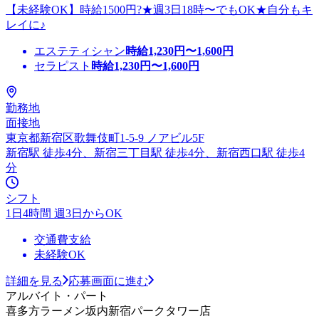
【未経験OK】時給1500円?★週3日18時〜でもOK★自分もキ
レイに♪
エステティシャン
時給
1,230
円〜
1,600
円
セラピスト
時給
1,230
円〜
1,600
円
勤務地
面接地
東京都新宿区歌舞伎町1-5-9 ノアビル5F
新宿駅 徒歩4分、新宿三丁目駅 徒歩4分、新宿西口駅 徒歩4
分
シフト
1日4時間 週3日からOK
交通費支給
未経験OK
詳細を見る
応募画面に進む
アルバイト・パート
喜多方ラーメン坂内新宿パークタワー店