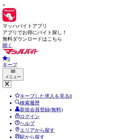
×
マッハバイトアプリ
アプリでお得にバイト探し！
無料ダウンロードはこちら
開く
0
キープ
メニュー
キープした求人を見る
0
検索履歴
新規会員登録(無料)
ログイン
ヘルプ
エリアから探す
駅から探す