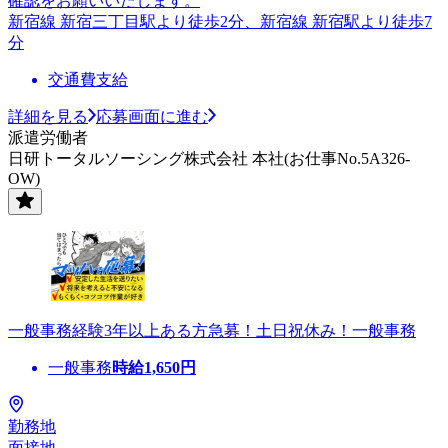
確認をお願いいたします。
新宿線 新宿三丁目駅より徒歩2分、新宿線 新宿駅より徒歩7
分
交通費支給
詳細を見る
応募画面に進む
派遣労働者
日研トータルソーシング株式会社 本社(お仕事No.5A326-
OW)
一般事務経験3年以上ある方急募！土日祝休み！一般事務
一般事務
時給
1,650
円
勤務地
面接地