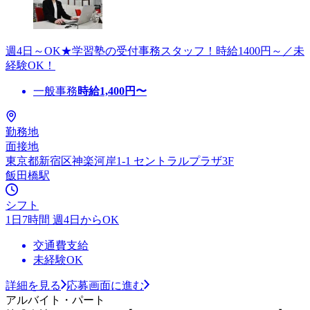
週4日～OK★学習塾の受付事務スタッフ！時給1400円～／未
経験OK！
一般事務
時給
1,400
円〜
勤務地
面接地
東京都新宿区神楽河岸1-1 セントラルプラザ3F
飯田橋駅
シフト
1日7時間 週4日からOK
交通費支給
未経験OK
詳細を見る
応募画面に進む
アルバイト・パート