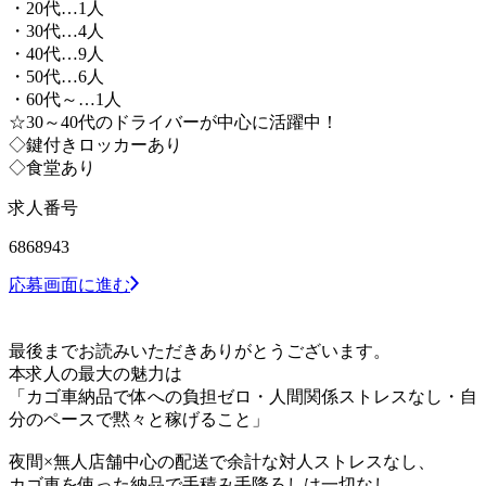
・20代…1人
・30代…4人
・40代…9人
・50代…6人
・60代～…1人
☆30～40代のドライバーが中心に活躍中！
◇鍵付きロッカーあり
◇食堂あり
求人番号
6868943
応募画面に進む
最後までお読みいただきありがとうございます。
本求人の最大の魅力は
「カゴ車納品で体への負担ゼロ・人間関係ストレスなし・自
分のペースで黙々と稼げること」
夜間×無人店舗中心の配送で余計な対人ストレスなし、
カゴ車を使った納品で手積み手降ろしは一切なし