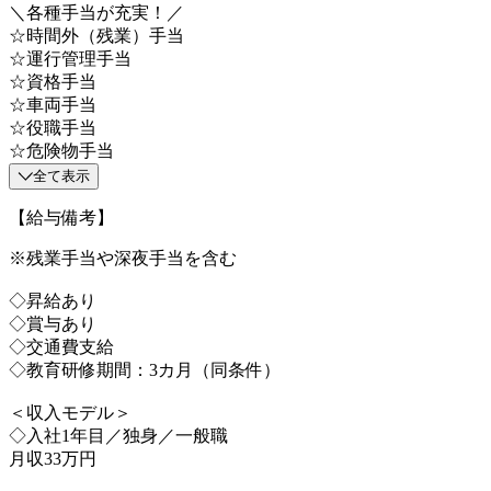
＼各種手当が充実！／
☆時間外（残業）手当
☆運行管理手当
☆資格手当
☆車両手当
☆役職手当
☆危険物手当
全て表示
【給与備考】
※残業手当や深夜手当を含む
◇昇給あり
◇賞与あり
◇交通費支給
◇教育研修期間：3カ月（同条件）
＜収入モデル＞
◇入社1年目／独身／一般職
月収33万円