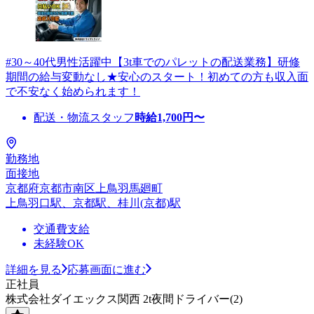
#30～40代男性活躍中【3t車でのパレットの配送業務】研修
期間の給与変動なし★安心のスタート！初めての方も収入面
で不安なく始められます！
配送・物流スタッフ
時給
1,700
円〜
勤務地
面接地
京都府京都市南区上鳥羽馬廻町
上鳥羽口駅、京都駅、桂川(京都)駅
交通費支給
未経験OK
詳細を見る
応募画面に進む
正社員
株式会社ダイエックス関西 2t夜間ドライバー(2)