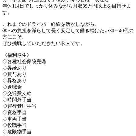
年休114日でしっかり休みながら月収39万円以上を目指せま
す。
これまでのドライバー経験を活かしながら、
体への負担を減らして長く安定して働き続けたい30～40代の
方にこそ、
ぜひ挑戦していただきたい求人です。
《福利厚生》
◇各種社会保険完備
◇昇給あり
◇賞与あり
◇昇格あり
◇退職金
◇交通費支給
◇時間外手当
◇運行管理手当
◇資格手当
◇車両手当
◇役職手当
◇危険物手当