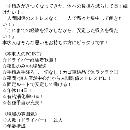
「手積みがきつくなってきた。体への負担を減らして長く続
けたい！」
「人間関係のストレスなく、一人で黙々と集中して働きた
い！」
「これまでの経験を活かしながら、安定した収入を得た
い！」
本求人はそんな思いをお持ちの方にピッタリです！
《本求人のPOINT》
☆ドライバー経験者歓迎！
☆夜勤のみ×地場配送！
☆手積み手降ろし一切なし！カゴ車納品で体ラクラク◎
☆夜間×無人店舗中心だから人間関係ストレスゼロ！
☆固定ルートで安定して働ける！
☆年休114日！
☆有給消化率90％！
☆各種手当が充実！
《職場の雰囲気》
◇人数（ドライバー）：21人
◇年齢構成