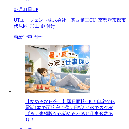
07月31日UP
UTエージェント株式会社 関西第三CU_京都府京都市
伏見区_加工･組付け
時給1,600円〜
【始めるなら今！】即日面接OK！自宅から
電話1本で面接完了◎＼日払いOKでスグ稼
げる／未経験から始められるお仕事多数あ
り！