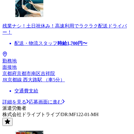
残業ナシ！土日祝休み！高速利用でラクラク配送ドライバ
ー！
配送・物流スタッフ
時給
1,700
円〜
勤務地
面接地
京都府京都市南区吉祥院
JR京都線 西大路駅 （車5分）
交通費支給
詳細を見る
応募画面に進む
派遣労働者
株式会社ドライブトライブ/DR:MF122-01-MH