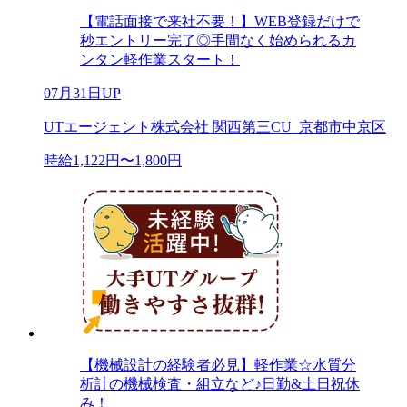
【電話面接で来社不要！】WEB登録だけで
秒エントリー完了◎手間なく始められるカ
ンタン軽作業スタート！
07月31日UP
UTエージェント株式会社 関西第三CU_京都市中京区
時給1,122円〜1,800円
【機械設計の経験者必見】軽作業☆水質分
析計の機械検査・組立など♪日勤&土日祝休
み！