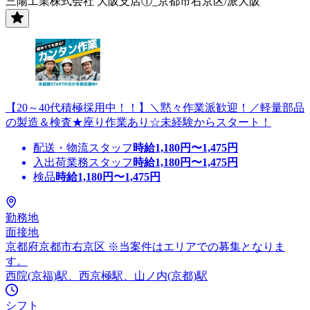
三陽工業株式会社 大阪支店①_京都市右京区/派大阪
【20～40代積極採用中！！】＼黙々作業派歓迎！／軽量部品
の製造＆検査★座り作業あり☆未経験からスタート！
配送・物流スタッフ
時給
1,180
円〜
1,475
円
入出荷業務スタッフ
時給
1,180
円〜
1,475
円
検品
時給
1,180
円〜
1,475
円
勤務地
面接地
京都府京都市右京区 ※当案件はエリアでの募集となりま
す。
西院(京福)駅、西京極駅、山ノ内(京都)駅
シフト