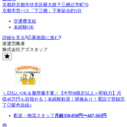
京都府京都市伏見区横大路下三栖辻堂町70
京都市営バス「下三栖」下車徒歩約5分
交通費支給
未経験OK
詳細を見る
応募画面に進む
派遣労働者
株式会社アズスタッフ
＼日払いOK＆履歴書不要／【中型8t限定以上＝即戦力】月
収40万円も目指せる！未経験歓迎！研修あり！電話で登録完
了◎髪色自由♪
配送・物流スタッフ
月給
358,050
円〜
447,563
円