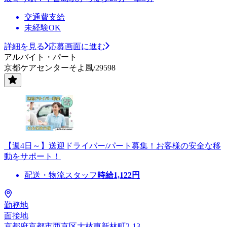
交通費支給
未経験OK
詳細を見る
応募画面に進む
アルバイト・パート
京都ケアセンターそよ風/29598
【週4日～】送迎ドライバー/パート募集！お客様の安全な移
動をサポート！
配送・物流スタッフ
時給
1,122
円
勤務地
面接地
京都府京都市西京区大枝東新林町2-13