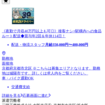
《夜勤で月収40万円以上も可◎》接客ナシ×駅構内への食品
ルート配送◆賞与年2回＆年休114日！
配送・物流スタッフ
月給
350,000
円〜
400,000
円
勤務地
面接地
京都府京都市北区 ※こちらは募集エリアとなります。勤務
地は城陽市です。詳しくは求人内をご覧ください。
車・バイク通勤OK
交通費支給
詳細を見る
応募画面に進む
派遣労働者