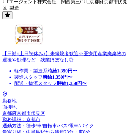
UTエージェント株式会社 関西第三CU_京都府京都市伏見
区_製造
【日勤×土日祝休み♪】未経験者歓迎☆医療用産業廃棄物の
運搬や処理など！残業ほぼなし◎
軽作業・製造系
時給
1,350
円〜
製造スタッフ
時給
1,350
円〜
配送・物流スタッフ
時給
1,350
円〜
勤務地
面接地
京都府京都市伏見区
勤務詳細：京都市
通勤方法：徒歩/車/自転車/バス/電車/バイク
最寄り駅：中書島駅から徒歩23分・車8分