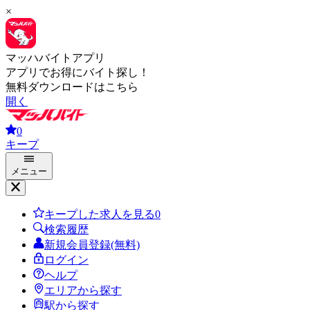
×
マッハバイトアプリ
アプリでお得にバイト探し！
無料ダウンロードはこちら
開く
0
キープ
メニュー
キープした求人を見る
0
検索履歴
新規会員登録(無料)
ログイン
ヘルプ
エリアから探す
駅から探す