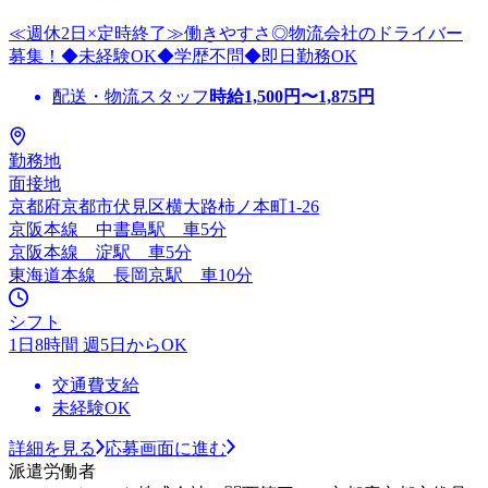
≪週休2日×定時終了≫働きやすさ◎物流会社のドライバー
募集！◆未経験OK◆学歴不問◆即日勤務OK
配送・物流スタッフ
時給
1,500
円〜
1,875
円
勤務地
面接地
京都府京都市伏見区横大路柿ノ本町1‐26
京阪本線 中書島駅 車5分
京阪本線 淀駅 車5分
東海道本線 長岡京駅 車10分
シフト
1日8時間 週5日からOK
交通費支給
未経験OK
詳細を見る
応募画面に進む
派遣労働者