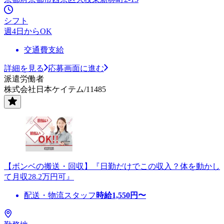
シフト
週4日からOK
交通費支給
詳細を見る
応募画面に進む
派遣労働者
株式会社日本ケイテム/11485
【ボンベの搬送・回収】『日勤だけでこの収入？体を動かし
て月収28.2万円可』
配送・物流スタッフ
時給
1,550
円〜