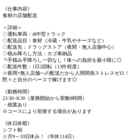
《仕事内容》
食材の店舗配送
＜詳細＞
◇運転車両：4t中型トラック
◇配送品目：食材（冷蔵・牛乳やチーズなど）
◇配送先：ドラッグストア（夜間・無人店舗中心）
◇積み降ろし方法：カゴ車納品
┗手積み手降ろし一切なし！体への負担を最小限に◎
◇配送件数：1日2回転（13件程度）
☆夜間×無人店舗への配送だから人間関係ストレスゼロ！
黙々と自分のペースで稼げます◎
《勤務時間》
23:30~8:30（業務開始から実働8時間）
・残業あり
※コースにより前後する場合があります
《休日休暇》
シフト制
☆月9～10日休み！（年休114日）