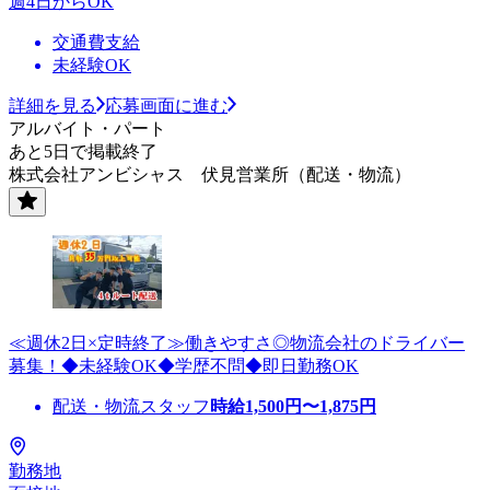
週4日からOK
交通費支給
未経験OK
詳細を見る
応募画面に進む
アルバイト・パート
あと5日で掲載終了
株式会社アンビシャス 伏見営業所（配送・物流）
≪週休2日×定時終了≫働きやすさ◎物流会社のドライバー
募集！◆未経験OK◆学歴不問◆即日勤務OK
配送・物流スタッフ
時給
1,500
円〜
1,875
円
勤務地