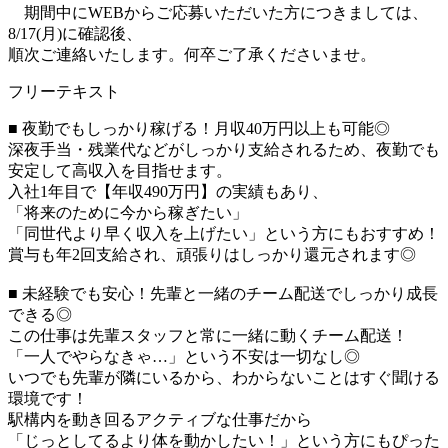
期間中にWEBからご応募いただいた方につきましては、
8/17(月)に確認後、
順次ご連絡いたします。何卒ご了承くださいませ。
フリーテキスト
■ 夜勤でもしっかり稼げる！月収40万円以上も可能◎
深夜手当・残業代などがしっかり支給されるため、夜勤でも
安定して高収入を目指せます。
入社1年目で【年収490万円】の実績もあり、
「将来のために今から稼ぎたい」
「同世代より早く収入を上げたい」という方にもおすすめ！
賞与も年2回支給され、頑張りはしっかり還元されます◎
■ 未経験でも安心！先輩と一緒のチーム配送でしっかり成長
できる◎
この仕事は先輩スタッフと常に一緒に動くチーム配送！
「一人でやらなきゃ…」という不安は一切なし◎
いつでも先輩が隣にいるから、わからないことはすぐ聞ける
環境です！
駅構内を動き回るアクティブな仕事だから
「じっとしてるより体を動かしたい！」という方にもぴった