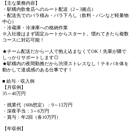
【主な業務内容】
・駅構内飲食店へのルート配送（2～3拠点）
・配送先でのバラ積み・バラ下ろし（飲料・パンなど軽量物
中心）
・冷蔵庫・冷凍庫への格納作業
※入社後はまず固定ルートからスタート。慣れてきたら複数
コースに対応可能！
★チーム配送だから一人で抱え込まなくてOK！先輩が隣で
しっかりサポートします◎
★駅構内の夜間勤務だから渋滞ストレスなし！テキパキ体を
動かして達成感のある仕事です！
■ 給与・収入例
【月収例】
35～40万円
・残業代（60h想定）：9～13万円
・深夜手当：3～6万円
・賞与：年2回（各10万円）
【年収例】