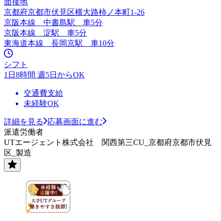
面接地
京都府京都市伏見区横大路柿ノ本町1‐26
京阪本線 中書島駅 車5分
京阪本線 淀駅 車5分
東海道本線 長岡京駅 車10分
シフト
1日8時間 週5日からOK
交通費支給
未経験OK
詳細を見る
応募画面に進む
派遣労働者
UTエージェント株式会社 関西第三CU_京都府京都市伏見
区_製造