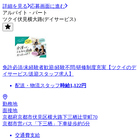
詳細を見る
応募画面に進む
アルバイト・パート
ツクイ伏見横大路(デイサービス)
免許必須/未経験者歓迎/経験不問/研修制度充実【ツクイのデ
イサービス/送迎スタッフ求人】
配送・物流スタッフ
時給
1,122
円
勤務地
面接地
京都府京都市伏見区横大路下三栖辻堂町70
京都市営バス「下三栖」下車徒歩約5分
交通費支給