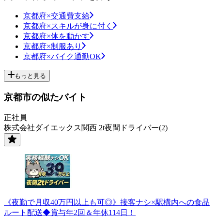
京都府×交通費支給
京都府×スキルが身に付く
京都府×体を動かす
京都府×制服あり
京都府×バイク通勤OK
もっと見る
京都市の似たバイト
正社員
株式会社ダイエックス関西 2t夜間ドライバー(2)
《夜勤で月収40万円以上も可◎》接客ナシ×駅構内への食品
ルート配送◆賞与年2回＆年休114日！