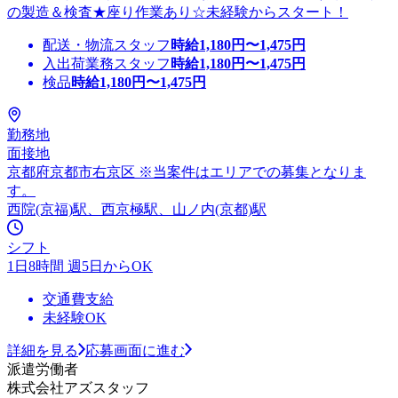
の製造＆検査★座り作業あり☆未経験からスタート！
配送・物流スタッフ
時給
1,180
円〜
1,475
円
入出荷業務スタッフ
時給
1,180
円〜
1,475
円
検品
時給
1,180
円〜
1,475
円
勤務地
面接地
京都府京都市右京区 ※当案件はエリアでの募集となりま
す。
西院(京福)駅、西京極駅、山ノ内(京都)駅
シフト
1日8時間 週5日からOK
交通費支給
未経験OK
詳細を見る
応募画面に進む
派遣労働者
株式会社アズスタッフ