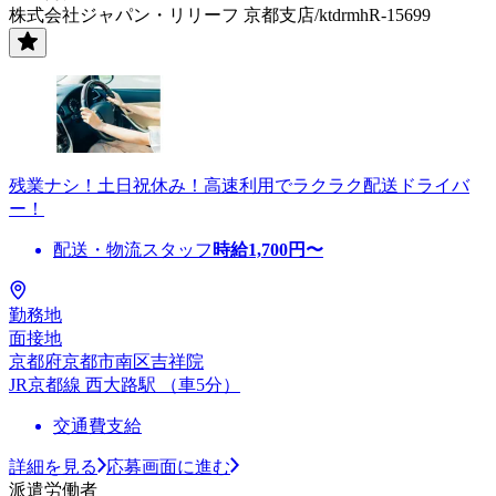
株式会社ジャパン・リリーフ 京都支店/ktdrmhR-15699
残業ナシ！土日祝休み！高速利用でラクラク配送ドライバ
ー！
配送・物流スタッフ
時給
1,700
円〜
勤務地
面接地
京都府京都市南区吉祥院
JR京都線 西大路駅 （車5分）
交通費支給
詳細を見る
応募画面に進む
派遣労働者