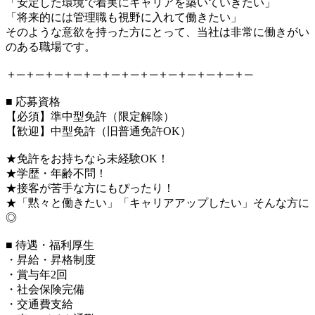
「安定した環境で着実にキャリアを築いていきたい」
「将来的には管理職も視野に入れて働きたい」
そのような意欲を持った方にとって、当社は非常に働きがい
のある職場です。
＋─＋─＋─＋─＋─＋─＋─＋─＋─＋─＋─＋─＋─
■ 応募資格
【必須】準中型免許（限定解除）
【歓迎】中型免許（旧普通免許OK）
★免許をお持ちなら未経験OK！
★学歴・年齢不問！
★接客が苦手な方にもぴったり！
★「黙々と働きたい」「キャリアアップしたい」そんな方に
◎
■ 待遇・福利厚生
・昇給・昇格制度
・賞与年2回
・社会保険完備
・交通費支給