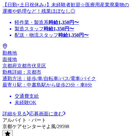
【日勤×土日祝休み♪】未経験者歓迎☆医療用産業廃棄物の
運搬や処理など！残業ほぼなし◎
軽作業・製造系
時給
1,350
円〜
製造スタッフ
時給
1,350
円〜
配送・物流スタッフ
時給
1,350
円〜
勤務地
面接地
京都府京都市伏見区
勤務詳細：京都市
通勤方法：徒歩/車/自転車/バス/電車/バイク
最寄り駅：中書島駅から徒歩23分・車8分
交通費支給
未経験OK
詳細を見る
応募画面に進む
アルバイト・パート
京都ケアセンターそよ風/29598