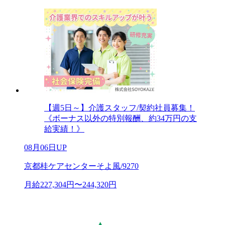
【週5日～】介護スタッフ/契約社員募集！
《ボーナス以外の特別報酬、約34万円の支
給実績！》
08月06日UP
京都桂ケアセンターそよ風/9270
月給227,304円〜244,320円