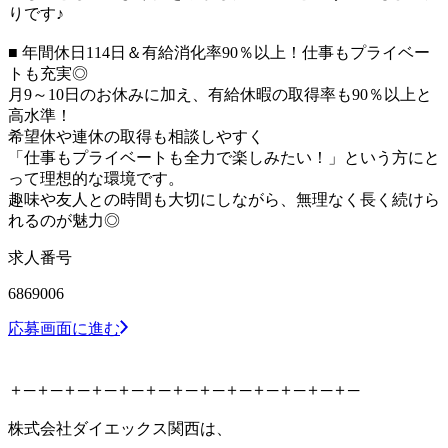
りです♪
■ 年間休日114日＆有給消化率90％以上！仕事もプライベー
トも充実◎
月9～10日のお休みに加え、有給休暇の取得率も90％以上と
高水準！
希望休や連休の取得も相談しやすく
「仕事もプライベートも全力で楽しみたい！」という方にと
って理想的な環境です。
趣味や友人との時間も大切にしながら、無理なく長く続けら
れるのが魅力◎
求人番号
6869006
応募画面に進む
＋─＋─＋─＋─＋─＋─＋─＋─＋─＋─＋─＋─＋─
株式会社ダイエックス関西は、