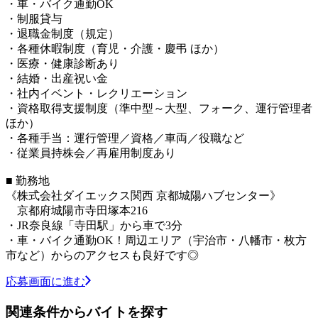
・車・バイク通勤OK
・制服貸与
・退職金制度（規定）
・各種休暇制度（育児・介護・慶弔 ほか）
・医療・健康診断あり
・結婚・出産祝い金
・社内イベント・レクリエーション
・資格取得支援制度（準中型～大型、フォーク、運行管理者
ほか）
・各種手当：運行管理／資格／車両／役職など
・従業員持株会／再雇用制度あり
■ 勤務地
《株式会社ダイエックス関西 京都城陽ハブセンター》
京都府城陽市寺田塚本216
・JR奈良線「寺田駅」から車で3分
・車・バイク通勤OK！周辺エリア（宇治市・八幡市・枚方
市など）からのアクセスも良好です◎
応募画面に進む
関連条件からバイトを探す