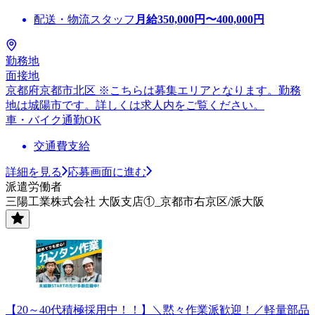
配送・物流スタッフ
月給
350,000
円〜
400,000
円
勤務地
面接地
京都府京都市北区 ※こちらは募集エリアとなります。勤務
地は城陽市です。詳しくは求人内をご覧ください。
車・バイク通勤OK
交通費支給
詳細を見る
応募画面に進む
派遣労働者
三陽工業株式会社 大阪支店①_京都市右京区/派大阪
【20～40代積極採用中！！】＼黙々作業派歓迎！／軽量部品