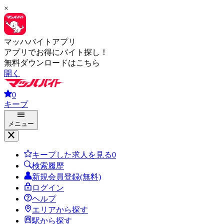
×
マッハバイトアプリ
アプリでお得にバイト探し！
無料ダウンロードはこちら
開く
0
キープ
メニュー
キープした求人を見る
0
検索履歴
新規会員登録(無料)
ログイン
ヘルプ
エリアから探す
駅から探す