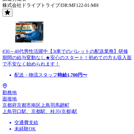
株式会社ドライブトライブ/DR:MF122-01-MH
#30～40代男性活躍中【3t車でのパレットの配送業務】研修
期間の給与変動なし★安心のスタート！初めての方も収入面
で不安なく始められます！
配送・物流スタッフ
時給
1,700
円〜
勤務地
面接地
京都府京都市南区上鳥羽馬廻町
上鳥羽口駅、京都駅、桂川(京都)駅
交通費支給
未経験OK