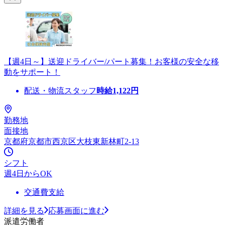
【週4日～】送迎ドライバー/パート募集！お客様の安全な移
動をサポート！
配送・物流スタッフ
時給
1,122
円
勤務地
面接地
京都府京都市西京区大枝東新林町2-13
シフト
週4日からOK
交通費支給
詳細を見る
応募画面に進む
派遣労働者