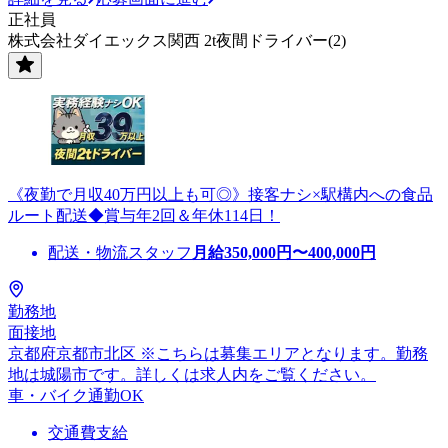
正社員
株式会社ダイエックス関西 2t夜間ドライバー(2)
《夜勤で月収40万円以上も可◎》接客ナシ×駅構内への食品
ルート配送◆賞与年2回＆年休114日！
配送・物流スタッフ
月給
350,000
円〜
400,000
円
勤務地
面接地
京都府京都市北区 ※こちらは募集エリアとなります。勤務
地は城陽市です。詳しくは求人内をご覧ください。
車・バイク通勤OK
交通費支給