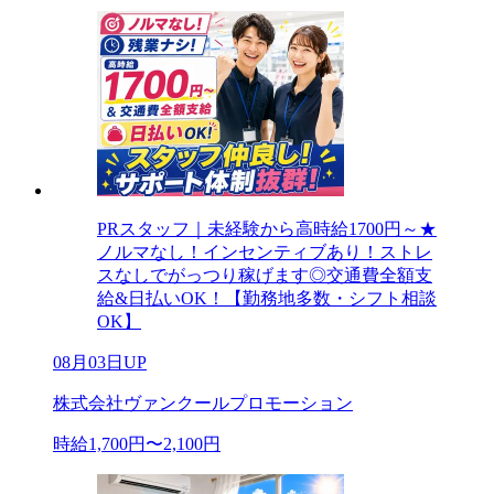
PRスタッフ｜未経験から高時給1700円～★
ノルマなし！インセンティブあり！ストレ
スなしでがっつり稼げます◎交通費全額支
給&日払いOK！【勤務地多数・シフト相談
OK】
08月03日UP
株式会社ヴァンクールプロモーション
時給1,700円〜2,100円