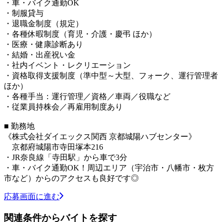
・車・バイク通勤OK
・制服貸与
・退職金制度（規定）
・各種休暇制度（育児・介護・慶弔 ほか）
・医療・健康診断あり
・結婚・出産祝い金
・社内イベント・レクリエーション
・資格取得支援制度（準中型～大型、フォーク、運行管理者
ほか）
・各種手当：運行管理／資格／車両／役職など
・従業員持株会／再雇用制度あり
■ 勤務地
《株式会社ダイエックス関西 京都城陽ハブセンター》
京都府城陽市寺田塚本216
・JR奈良線「寺田駅」から車で3分
・車・バイク通勤OK！周辺エリア（宇治市・八幡市・枚方
市など）からのアクセスも良好です◎
応募画面に進む
関連条件からバイトを探す