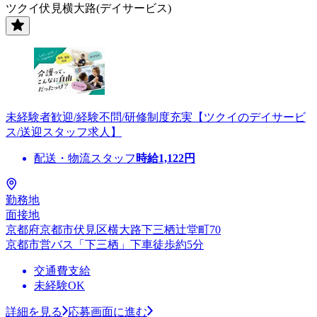
ツクイ伏見横大路(デイサービス)
未経験者歓迎/経験不問/研修制度充実【ツクイのデイサービ
ス/送迎スタッフ求人】
配送・物流スタッフ
時給
1,122
円
勤務地
面接地
京都府京都市伏見区横大路下三栖辻堂町70
京都市営バス「下三栖」下車徒歩約5分
交通費支給
未経験OK
詳細を見る
応募画面に進む