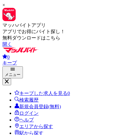
×
マッハバイトアプリ
アプリでお得にバイト探し！
無料ダウンロードはこちら
開く
0
キープ
メニュー
キープした求人を見る
0
検索履歴
新規会員登録(無料)
ログイン
ヘルプ
エリアから探す
駅から探す