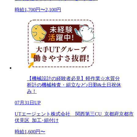
時給1,700円〜2,100円
【機械設計の経験者必見】軽作業☆水質分
析計の機械検査・組立など♪日勤&土日祝休
み！
07月31日UP
UTエージェント株式会社 関西第三CU_京都府京都市
伏見区_加工･組付け
時給1,600円〜