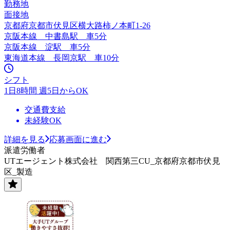
勤務地
面接地
京都府京都市伏見区横大路柿ノ本町1‐26
京阪本線 中書島駅 車5分
京阪本線 淀駅 車5分
東海道本線 長岡京駅 車10分
シフト
1日8時間 週5日からOK
交通費支給
未経験OK
詳細を見る
応募画面に進む
派遣労働者
UTエージェント株式会社 関西第三CU_京都府京都市伏見
区_製造