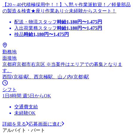
【20～40代積極採用中！！】＼黙々作業派歓迎！／軽量部品
の製造＆検査★座り作業あり☆未経験からスタート！
配送・物流スタッフ
時給
1,180
円〜
1,475
円
入出荷業務スタッフ
時給
1,180
円〜
1,475
円
検品
時給
1,180
円〜
1,475
円
勤務地
面接地
京都府京都市右京区 ※当案件はエリアでの募集となりま
す。
西院(京福)駅、西京極駅、山ノ内(京都)駅
シフト
1日8時間 週5日からOK
交通費支給
未経験OK
詳細を見る
応募画面に進む
アルバイト・パート