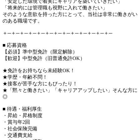
「安定した環境で着実にキャリアを築いていきたい」
「将来的には管理職も視野に入れて働きたい」
そのような意欲を持った方にとって、当社は非常に働きがい
のある職場です。
＋─＋─＋─＋─＋─＋─＋─＋─＋─＋─＋─＋─＋─
■ 応募資格
【必須】準中型免許（限定解除）
【歓迎】中型免許（旧普通免許OK）
★免許をお持ちなら未経験OK！
★学歴・年齢不問！
★接客が苦手な方にもぴったり！
★「黙々と働きたい」「キャリアアップしたい」そんな方に
◎
■ 待遇・福利厚生
・昇給・昇格制度
・賞与年2回
・社会保険完備
・交通費支給