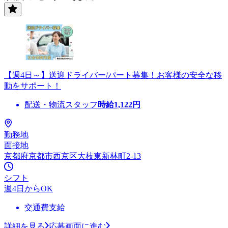
【週4日～】送迎ドライバー/パート募集！お客様の安全な移
動をサポート！
配送・物流スタッフ
時給
1,122
円
勤務地
面接地
京都府京都市西京区大枝東新林町2-13
シフト
週4日からOK
交通費支給
詳細を見る
応募画面に進む