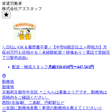
派遣労働者
株式会社アズスタッフ
＼日払いOK＆履歴書不要／【中型8t限定以上＝即戦力】月
収40万円も目指せる！未経験歓迎！研修あり！電話で登録完
了◎髪色自由♪
配送・物流スタッフ
月給
358,050
円〜
447,563
円
勤務地
面接地
京都府京都市中京区 ＊こちらは募集エリアです。勤務地は
原稿内をご確認ください。
西院(京福)駅、二条駅、円町駅など
☆全国に勤務地多数！希望の勤務地を教えてください☆