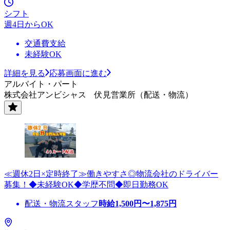
シフト
週4日からOK
交通費支給
未経験OK
詳細を見る
応募画面に進む
アルバイト・パート
株式会社アンビシャス 伏見営業所（配送・物流）
≪週休2日×定時終了≫働きやすさ◎物流会社のドライバー
募集！◆未経験OK◆学歴不問◆即日勤務OK
配送・物流スタッフ
時給
1,500
円〜
1,875
円