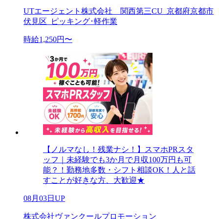
UTエージェント株式会社 関西第三CU_京都府京都市
伏見区_ピッキング･軽作業
時給1,250円〜
【ノルマなし！残業ナシ！】スマホPRスタ
ッフ｜未経験でも3か月で月収100万円も可
能？！勤務地多数・シフト相談OK！人と話
すことが好きな方、大歓迎★
08月03日UP
株式会社ヴァンクールプロモーション