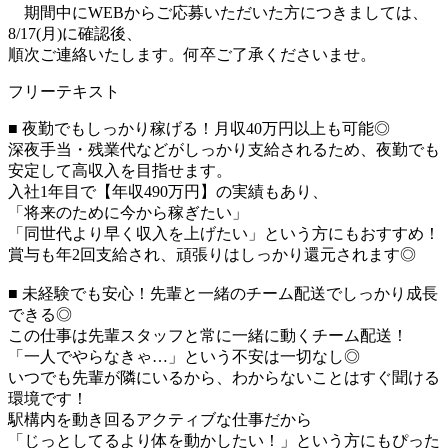
期間中にWEBからご応募いただいた方につきましては、
8/17(月)に確認後、
順次ご連絡いたします。何卒ご了承くださいませ。
フリーテキスト
■ 夜勤でもしっかり稼げる！月収40万円以上も可能◎
深夜手当・残業代などがしっかり支給されるため、夜勤でも
安定して高収入を目指せます。
入社1年目で【年収490万円】の実績もあり、
「将来のために今から稼ぎたい」
「同世代より早く収入を上げたい」という方にもおすすめ！
賞与も年2回支給され、頑張りはしっかり還元されます◎
■ 未経験でも安心！先輩と一緒のチーム配送でしっかり成長
できる◎
この仕事は先輩スタッフと常に一緒に動くチーム配送！
「一人でやらなきゃ…」という不安は一切なし◎
いつでも先輩が隣にいるから、わからないことはすぐ聞ける
環境です！
駅構内を動き回るアクティブな仕事だから
「じっとしてるより体を動かしたい！」という方にもぴった