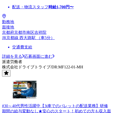
配送・物流スタッフ
時給
1,700
円〜
勤務地
面接地
京都府京都市南区吉祥院
JR京都線 西大路駅 （車5分）
交通費支給
詳細を見る
応募画面に進む
派遣労働者
株式会社ドライブトライブ/DR:MF122-01-MH
#30～40代男性活躍中【3t車でのパレットの配送業務】研修
期間の給与変動なし★安心のスタート！初めての方も収入面