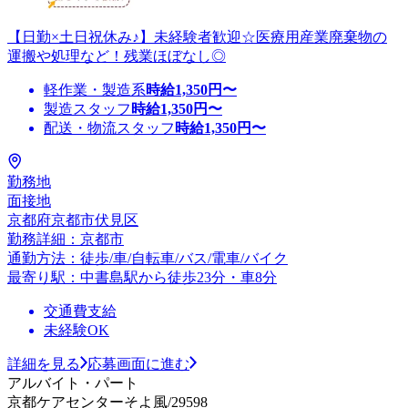
【日勤×土日祝休み♪】未経験者歓迎☆医療用産業廃棄物の
運搬や処理など！残業ほぼなし◎
軽作業・製造系
時給
1,350
円〜
製造スタッフ
時給
1,350
円〜
配送・物流スタッフ
時給
1,350
円〜
勤務地
面接地
京都府京都市伏見区
勤務詳細：京都市
通勤方法：徒歩/車/自転車/バス/電車/バイク
最寄り駅：中書島駅から徒歩23分・車8分
交通費支給
未経験OK
詳細を見る
応募画面に進む
アルバイト・パート
京都ケアセンターそよ風/29598