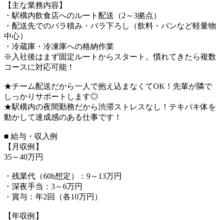
【主な業務内容】
・駅構内飲食店へのルート配送（2～3拠点）
・配送先でのバラ積み・バラ下ろし（飲料・パンなど軽量物
中心）
・冷蔵庫・冷凍庫への格納作業
※入社後はまず固定ルートからスタート。慣れてきたら複数
コースに対応可能！
★チーム配送だから一人で抱え込まなくてOK！先輩が隣で
しっかりサポートします◎
★駅構内の夜間勤務だから渋滞ストレスなし！テキパキ体を
動かして達成感のある仕事です！
■ 給与・収入例
【月収例】
35～40万円
・残業代（60h想定）：9～13万円
・深夜手当：3～6万円
・賞与：年2回（各10万円）
【年収例】