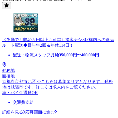
《夜勤で月収40万円以上も可◎》接客ナシ×駅構内への食品
ルート配送◆賞与年2回＆年休114日！
配送・物流スタッフ
月給
350,000
円〜
400,000
円
勤務地
面接地
京都府京都市北区 ※こちらは募集エリアとなります。勤務
地は城陽市です。詳しくは求人内をご覧ください。
車・バイク通勤OK
交通費支給
詳細を見る
応募画面に進む