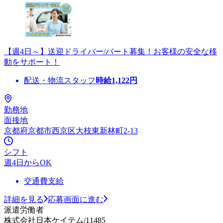
【週4日～】送迎ドライバー/パート募集！お客様の安全な移
動をサポート！
配送・物流スタッフ
時給
1,122
円
勤務地
面接地
京都府京都市西京区大枝東新林町2-13
シフト
週4日からOK
交通費支給
詳細を見る
応募画面に進む
派遣労働者
株式会社日本ケイテム/11485