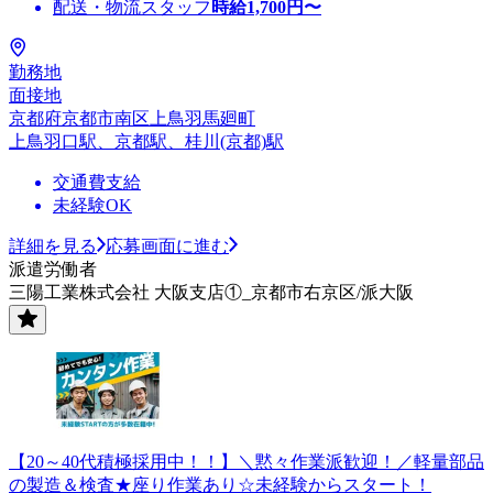
配送・物流スタッフ
時給
1,700
円〜
勤務地
面接地
京都府京都市南区上鳥羽馬廻町
上鳥羽口駅、京都駅、桂川(京都)駅
交通費支給
未経験OK
詳細を見る
応募画面に進む
派遣労働者
三陽工業株式会社 大阪支店①_京都市右京区/派大阪
【20～40代積極採用中！！】＼黙々作業派歓迎！／軽量部品
の製造＆検査★座り作業あり☆未経験からスタート！