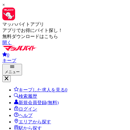
×
マッハバイトアプリ
アプリでお得にバイト探し！
無料ダウンロードはこちら
開く
0
キープ
メニュー
キープした求人を見る
0
検索履歴
新規会員登録(無料)
ログイン
ヘルプ
エリアから探す
駅から探す