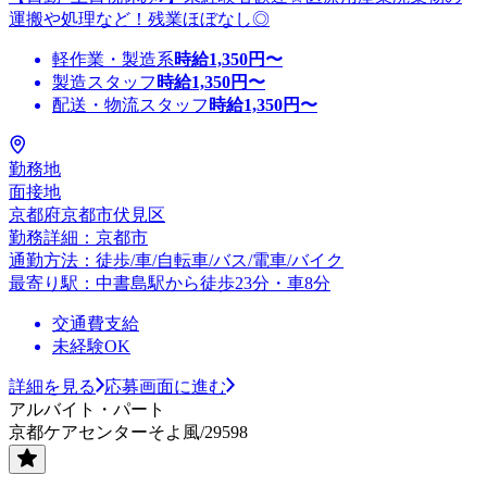
運搬や処理など！残業ほぼなし◎
軽作業・製造系
時給
1,350
円〜
製造スタッフ
時給
1,350
円〜
配送・物流スタッフ
時給
1,350
円〜
勤務地
面接地
京都府京都市伏見区
勤務詳細：京都市
通勤方法：徒歩/車/自転車/バス/電車/バイク
最寄り駅：中書島駅から徒歩23分・車8分
交通費支給
未経験OK
詳細を見る
応募画面に進む
アルバイト・パート
京都ケアセンターそよ風/29598