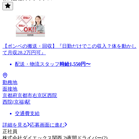
【ボンベの搬送・回収】『日勤だけでこの収入？体を動かし
て月収28.2万円可』
配送・物流スタッフ
時給
1,550
円〜
勤務地
面接地
京都府京都市右京区西院
西院(京福)駅
交通費支給
詳細を見る
応募画面に進む
正社員
株式会社ダイエックス関西 2t夜間ドライバー(2)