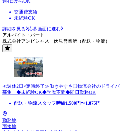
週4日からOK
交通費支給
未経験OK
詳細を見る
応募画面に進む
アルバイト・パート
株式会社アンビシャス 伏見営業所（配送・物流）
≪週休2日×定時終了≫働きやすさ◎物流会社のドライバー
募集！◆未経験OK◆学歴不問◆即日勤務OK
配送・物流スタッフ
時給
1,500
円〜
1,875
円
勤務地
面接地