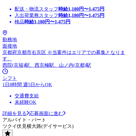
配送・物流スタッフ
時給
1,180
円〜
1,475
円
入出荷業務スタッフ
時給
1,180
円〜
1,475
円
検品
時給
1,180
円〜
1,475
円
勤務地
面接地
京都府京都市右京区 ※当案件はエリアでの募集となりま
す。
西院(京福)駅、西京極駅、山ノ内(京都)駅
シフト
1日8時間 週5日からOK
交通費支給
未経験OK
詳細を見る
応募画面に進む
アルバイト・パート
ツクイ伏見横大路(デイサービス)