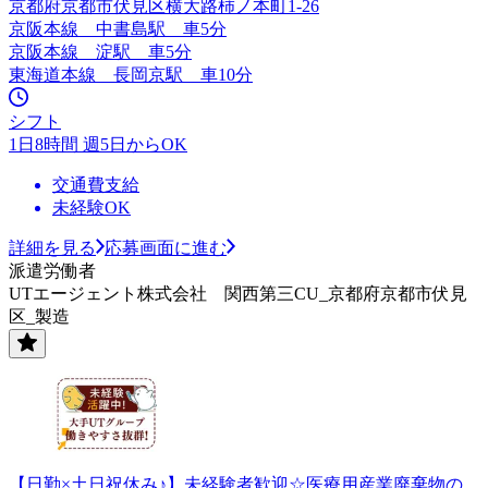
京都府京都市伏見区横大路柿ノ本町1‐26
京阪本線 中書島駅 車5分
京阪本線 淀駅 車5分
東海道本線 長岡京駅 車10分
シフト
1日8時間 週5日からOK
交通費支給
未経験OK
詳細を見る
応募画面に進む
派遣労働者
UTエージェント株式会社 関西第三CU_京都府京都市伏見
区_製造
【日勤×土日祝休み♪】未経験者歓迎☆医療用産業廃棄物の