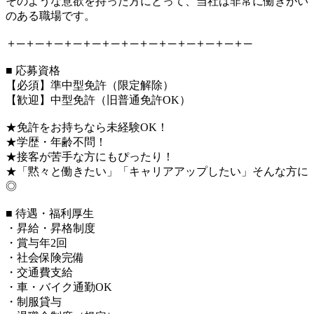
そのような意欲を持った方にとって、当社は非常に働きがい
のある職場です。
＋─＋─＋─＋─＋─＋─＋─＋─＋─＋─＋─＋─＋─
■ 応募資格
【必須】準中型免許（限定解除）
【歓迎】中型免許（旧普通免許OK）
★免許をお持ちなら未経験OK！
★学歴・年齢不問！
★接客が苦手な方にもぴったり！
★「黙々と働きたい」「キャリアアップしたい」そんな方に
◎
■ 待遇・福利厚生
・昇給・昇格制度
・賞与年2回
・社会保険完備
・交通費支給
・車・バイク通勤OK
・制服貸与