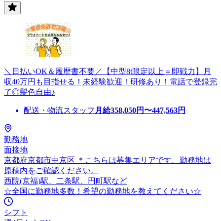
＼日払いOK＆履歴書不要／【中型8t限定以上＝即戦力】月
収40万円も目指せる！未経験歓迎！研修あり！電話で登録完
了◎髪色自由♪
配送・物流スタッフ
月給
358,050
円〜
447,563
円
勤務地
面接地
京都府京都市中京区 ＊こちらは募集エリアです。勤務地は
原稿内をご確認ください。
西院(京福)駅、二条駅、円町駅など
☆全国に勤務地多数！希望の勤務地を教えてください☆
シフト