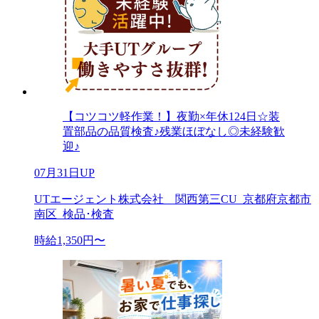
【コツコツ軽作業！】夜勤×年休124日☆装
置部品の品質検査♪残業ほぼなし◎未経験歓
迎♪
07月31日UP
UTエージェント株式会社 関西第三CU_京都府京都市
南区_検品･検査
時給1,350円〜