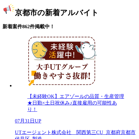
京都市の新着アルバイト
新着案件862件掲載中！
【未経験OK】エアゾールの品質・生産管理
★日勤×土日祝休み♪直接雇用の可能性あ
り！
07月31日UP
UTエージェント株式会社 関西第三CU_京都府京都市
伏見区_製造