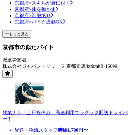
京都府×スキルが身に付く
京都府×体を動かす
京都府×制服あり
京都府×バイク通勤OK
もっと見る
京都市の似たバイト
派遣労働者
株式会社ジャパン・リリーフ 京都支店/ktdrmhR-15699
残業ナシ！土日祝休み！高速利用でラクラク配送ドライバ
ー！
配送・物流スタッフ
時給
1,700
円〜