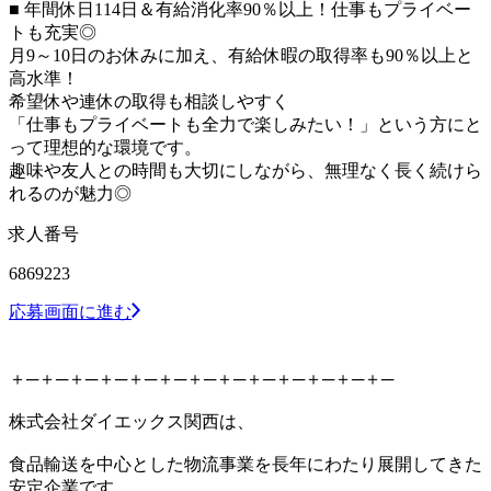
■ 年間休日114日＆有給消化率90％以上！仕事もプライベー
トも充実◎
月9～10日のお休みに加え、有給休暇の取得率も90％以上と
高水準！
希望休や連休の取得も相談しやすく
「仕事もプライベートも全力で楽しみたい！」という方にと
って理想的な環境です。
趣味や友人との時間も大切にしながら、無理なく長く続けら
れるのが魅力◎
求人番号
6869223
応募画面に進む
＋─＋─＋─＋─＋─＋─＋─＋─＋─＋─＋─＋─＋─
株式会社ダイエックス関西は、
食品輸送を中心とした物流事業を長年にわたり展開してきた
安定企業です。