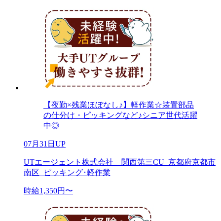
【夜勤×残業ほぼなし♪】軽作業☆装置部品
の仕分け・ピッキングなど♪シニア世代活躍
中◎
07月31日UP
UTエージェント株式会社 関西第三CU_京都府京都市
南区_ピッキング･軽作業
時給1,350円〜