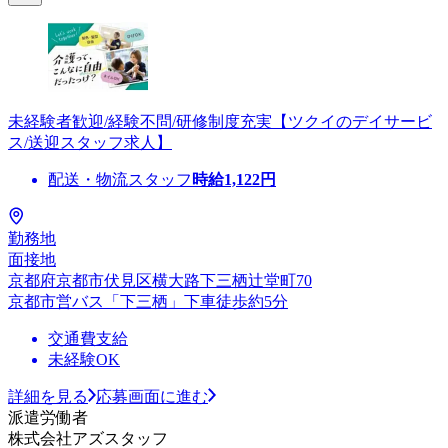
未経験者歓迎/経験不問/研修制度充実【ツクイのデイサービ
ス/送迎スタッフ求人】
配送・物流スタッフ
時給
1,122
円
勤務地
面接地
京都府京都市伏見区横大路下三栖辻堂町70
京都市営バス「下三栖」下車徒歩約5分
交通費支給
未経験OK
詳細を見る
応募画面に進む
派遣労働者
株式会社アズスタッフ