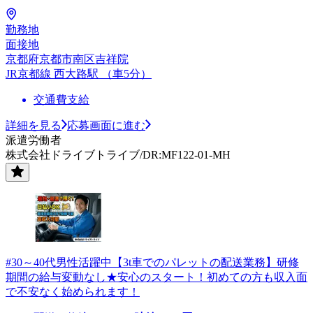
勤務地
面接地
京都府京都市南区吉祥院
JR京都線 西大路駅 （車5分）
交通費支給
詳細を見る
応募画面に進む
派遣労働者
株式会社ドライブトライブ/DR:MF122-01-MH
#30～40代男性活躍中【3t車でのパレットの配送業務】研修
期間の給与変動なし★安心のスタート！初めての方も収入面
で不安なく始められます！