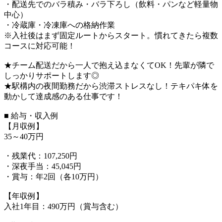
・配送先でのバラ積み・バラ下ろし（飲料・パンなど軽量物
中心）
・冷蔵庫・冷凍庫への格納作業
※入社後はまず固定ルートからスタート。慣れてきたら複数
コースに対応可能！
★チーム配送だから一人で抱え込まなくてOK！先輩が隣で
しっかりサポートします◎
★駅構内の夜間勤務だから渋滞ストレスなし！テキパキ体を
動かして達成感のある仕事です！
■ 給与・収入例
【月収例】
35～40万円
・残業代：107,250円
・深夜手当：45,045円
・賞与：年2回（各10万円）
【年収例】
入社1年目：490万円（賞与含む）