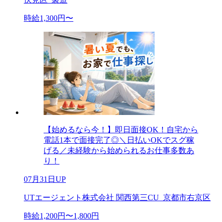
時給1,300円〜
【始めるなら今！】即日面接OK！自宅から
電話1本で面接完了◎＼日払いOKでスグ稼
げる／未経験から始められるお仕事多数あ
り！
07月31日UP
UTエージェント株式会社 関西第三CU_京都市右京区
時給1,200円〜1,800円