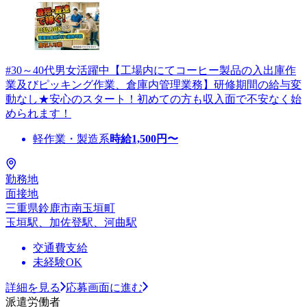
#30～40代男女活躍中【工場内にてコーヒー製品の入出庫作
業及びピッキング作業、倉庫内管理業務】研修期間の給与変
動なし★安心のスタート！初めての方も収入面で不安なく始
められます！
軽作業・製造系
時給
1,500
円〜
勤務地
面接地
三重県鈴鹿市南玉垣町
玉垣駅、加佐登駅、河曲駅
交通費支給
未経験OK
詳細を見る
応募画面に進む
派遣労働者