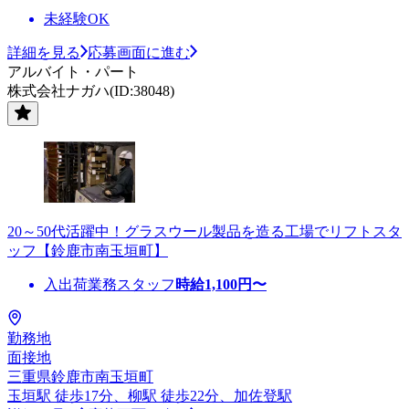
未経験OK
詳細を見る
応募画面に進む
アルバイト・パート
株式会社ナガハ(ID:38048)
20～50代活躍中！グラスウール製品を造る工場でリフトスタ
ッフ【鈴鹿市南玉垣町】
入出荷業務スタッフ
時給
1,100
円〜
勤務地
面接地
三重県鈴鹿市南玉垣町
玉垣駅 徒歩17分、柳駅 徒歩22分、加佐登駅