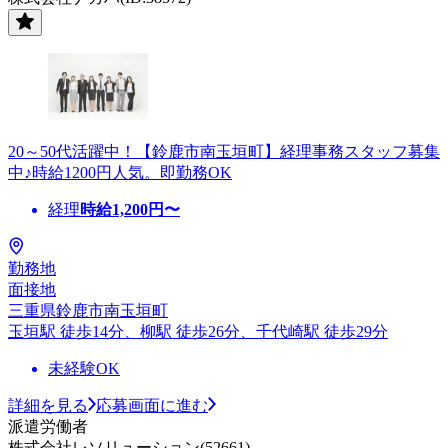
20～50代活躍中！【鈴鹿市南玉垣町】経理事務スタッフ募集
中♪時給1200円人気。即勤務OK
経理
時給
1,200
円〜
勤務地
面接地
三重県鈴鹿市南玉垣町
玉垣駅 徒歩14分、柳駅 徒歩26分、千代崎駅 徒歩29分
未経験OK
詳細を見る
応募画面に進む
派遣労働者
株式会社レソリューション(52661)