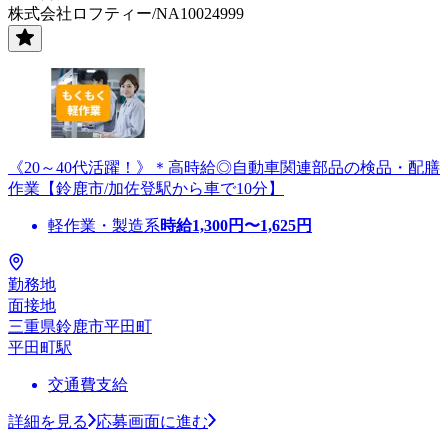
株式会社ロフティー/NA10024999
《20～40代活躍！》＊高時給◎自動車関連部品の検品・配膳
作業【鈴鹿市/加佐登駅から車で10分】
軽作業・製造系
時給
1,300
円〜
1,625
円
勤務地
面接地
三重県鈴鹿市平田町
平田町駅
交通費支給
詳細を見る
応募画面に進む