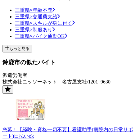
三重県×年齢不問
三重県×交通費支給
三重県×スキルが身に付く
三重県×制服あり
三重県×バイク通勤OK
もっと見る
鈴鹿市の似たバイト
派遣労働者
株式会社ニッソーネット 名古屋支社/1201_9630
急募！【経験・資格一切不要】看護助手(病院内の日常サポ
ート)日払いok