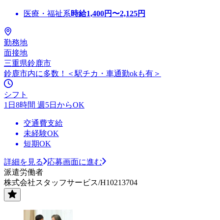
医療・福祉系
時給
1,400
円〜
2,125
円
勤務地
面接地
三重県鈴鹿市
鈴鹿市内に多数！＜駅チカ・車通勤okも有＞
シフト
1日8時間 週5日からOK
交通費支給
未経験OK
短期OK
詳細を見る
応募画面に進む
派遣労働者
株式会社スタッフサービス/H10213704