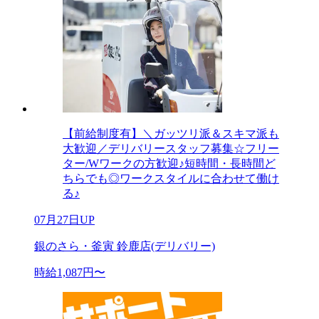
【前給制度有】＼ガッツリ派＆スキマ派も
大歓迎／デリバリースタッフ募集☆フリー
ター/Wワークの方歓迎♪短時間・長時間ど
ちらでも◎ワークスタイルに合わせて働け
る♪
07月27日UP
銀のさら・釜寅 鈴鹿店(デリバリー)
時給1,087円〜