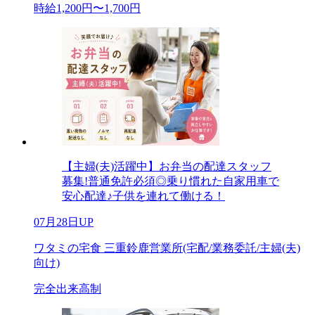
時給1,200円〜1,700円
【主婦(夫)活躍中】お弁当の配達スタッフ
募集!普通免許必須◎乗り慣れた自家用車で
安心配達♪子供を連れて働ける！
07月28日UP
ワタミの宅食 三重鈴鹿営業所(宅配/業務委託/主婦(夫)
向け)
完全出来高制