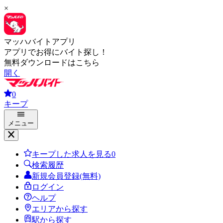
×
マッハバイトアプリ
アプリでお得にバイト探し！
無料ダウンロードはこちら
開く
0
キープ
メニュー
キープした求人を見る
0
検索履歴
新規会員登録(無料)
ログイン
ヘルプ
エリアから探す
駅から探す