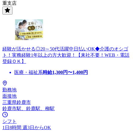
重支店
経験が活かせる◎20～50代活躍中日払いOK◆介護のオシゴ
ト！実務経験1年以上の方大歓迎！【来社不要！WEB・電話
登録ＯＫ】
医療・福祉系
時給
1,300
円〜
1,400
円
勤務地
面接地
三重県鈴鹿市
鈴鹿市駅、鈴鹿駅、柳駅
シフト
1日8時間 週3日からOK