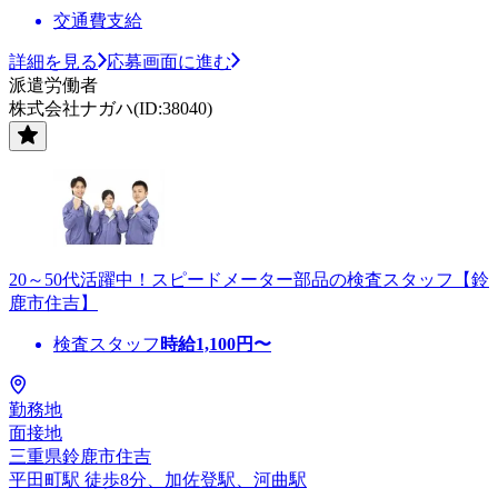
交通費支給
詳細を見る
応募画面に進む
派遣労働者
株式会社ナガハ(ID:38040)
20～50代活躍中！スピードメーター部品の検査スタッフ【鈴
鹿市住吉】
検査スタッフ
時給
1,100
円〜
勤務地
面接地
三重県鈴鹿市住吉
平田町駅 徒歩8分、加佐登駅、河曲駅