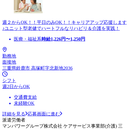
週２からOK！！平日のみOK！！キャリアアップ応援します
♪ユニット型老健でハートフルなリハビリ＆介護を実践！
医療・福祉系
時給
1,226
円〜
1,250
円
勤務地
面接地
三重県鈴鹿市 高塚町字北新地2036
シフト
週2日からOK
交通費支給
未経験OK
詳細を見る
応募画面に進む
派遣労働者
マンパワーグループ株式会社 ケアサービス事業部(介護) 三