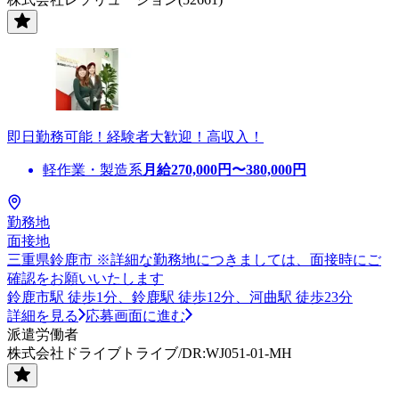
即日勤務可能！経験者大歓迎！高収入！
軽作業・製造系
月給
270,000
円〜
380,000
円
勤務地
面接地
三重県鈴鹿市 ※詳細な勤務地につきましては、面接時にご
確認をお願いいたします
鈴鹿市駅 徒歩1分、鈴鹿駅 徒歩12分、河曲駅 徒歩23分
詳細を見る
応募画面に進む
派遣労働者
株式会社ドライブトライブ/DR:WJ051-01-MH