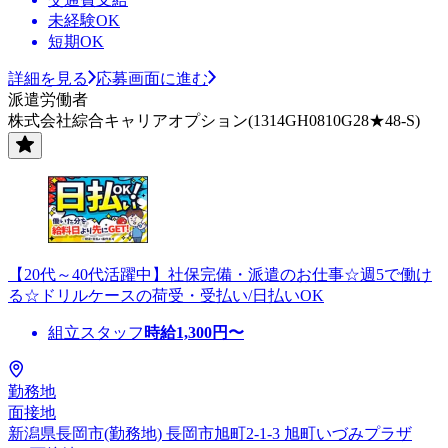
未経験OK
短期OK
詳細を見る
応募画面に進む
派遣労働者
株式会社綜合キャリアオプション(1314GH0810G28★48-S)
【20代～40代活躍中】社保完備・派遣のお仕事☆週5で働け
る☆ドリルケースの荷受・受払い/日払いOK
組立スタッフ
時給
1,300
円〜
勤務地
面接地
新潟県長岡市(勤務地) 長岡市旭町2-1-3 旭町いづみプラザ