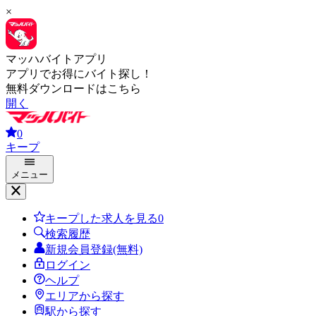
×
マッハバイトアプリ
アプリでお得にバイト探し！
無料ダウンロードはこちら
開く
0
キープ
メニュー
キープした求人を見る
0
検索履歴
新規会員登録(無料)
ログイン
ヘルプ
エリアから探す
駅から探す