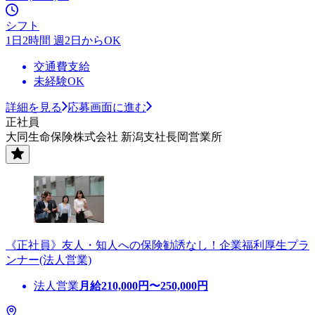
シフト
1日2時間 週2日からOK
交通費支給
未経験OK
詳細を見る
応募画面に進む
正社員
大同生命保険株式会社 新潟支社長岡営業所
《正社員》友人・知人への保険勧誘なし！企業福利厚生プラ
ンナー(法人営業)
法人営業
月給
210,000
円〜
250,000
円