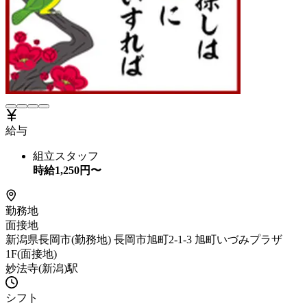
給与
組立スタッフ
時給
1,250
円〜
勤務地
面接地
新潟県長岡市(勤務地) 長岡市旭町2-1-3 旭町いづみプラザ
1F(面接地)
妙法寺(新潟)駅
シフト