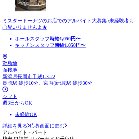
ミスタードーナツのお店でのアルバイト大募集♪未経験者も
心配いりませんよ★
ホールスタッフ
時給
1,050
円〜
キッチンスタッフ
時給
1,050
円〜
勤務地
面接地
新潟県長岡市千歳1-3-22
長岡駅 徒歩10分、宮内(新潟)駅 徒歩30分
シフト
週3日からOK
未経験OK
詳細を見る
応募画面に進む
アルバイト・パート
柿安 口福堂 リバーサイド千秋店