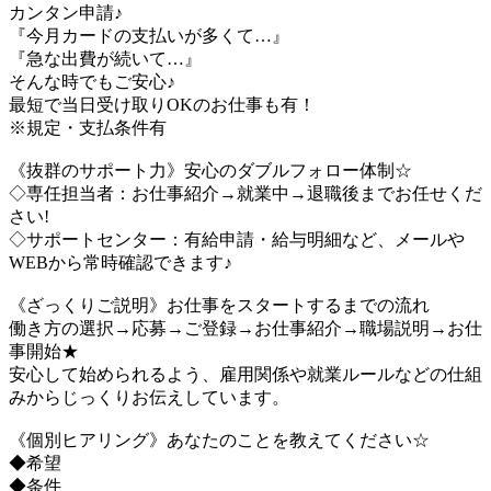
カンタン申請♪
『今月カードの支払いが多くて…』
『急な出費が続いて…』
そんな時でもご安心♪
最短で当日受け取りOKのお仕事も有！
※規定・支払条件有
《抜群のサポート力》安心のダブルフォロー体制☆
◇専任担当者：お仕事紹介→就業中→退職後までお任せくだ
さい!
◇サポートセンター：有給申請・給与明細など、メールや
WEBから常時確認できます♪
《ざっくりご説明》お仕事をスタートするまでの流れ
働き方の選択→応募→ご登録→お仕事紹介→職場説明→お仕
事開始★
安心して始められるよう、雇用関係や就業ルールなどの仕組
みからじっくりお伝えしています。
《個別ヒアリング》あなたのことを教えてください☆
◆希望
◆条件