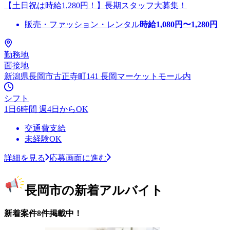
【土日祝は時給1,280円！】長期スタッフ大募集！
販売・ファッション・レンタル
時給
1,080
円〜
1,280
円
勤務地
面接地
新潟県長岡市古正寺町141 長岡マーケットモール内
シフト
1日6時間 週4日からOK
交通費支給
未経験OK
詳細を見る
応募画面に進む
長岡市の新着アルバイト
新着案件8件掲載中！