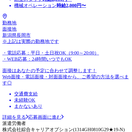
機械オペレーション
時給
2,000
円〜
勤務地
面接地
新潟県長岡市
※上記は実際の勤務地です
・電話応募：平日・土日祝OK（9:00～20:00）
・WEB応募：24時間いつでもOK
面接はあなたの予定に合わせて調整します！
Web面接・電話面接・対面面接から、ご希望の方法を選べま
す◎
交通費支給
未経験OK
まかないあり
詳細を見る
応募画面に進む
派遣労働者
株式会社綜合キャリアオプション(1314GH0810G29★19-N)