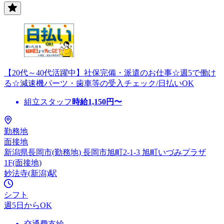
【20代～40代活躍中】社保完備・派遣のお仕事☆週5で働け
る☆減速機パーツ・歯車等の受入チェック/日払いOK
組立スタッフ
時給
1,150
円〜
勤務地
面接地
新潟県長岡市(勤務地) 長岡市旭町2-1-3 旭町いづみプラザ
1F(面接地)
妙法寺(新潟)駅
シフト
週5日からOK
交通費支給