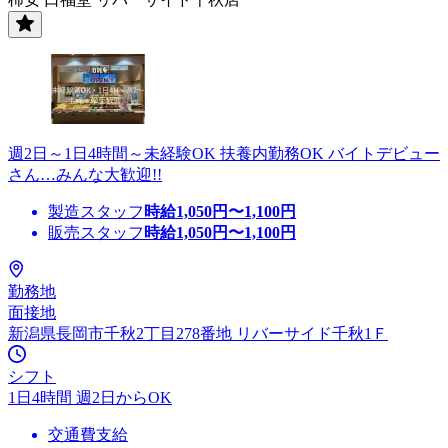
週2日～1日4時間～未経験OK 扶養内勤務OK バイトデビュー
さん…みんな大歓迎!!
製造スタッフ
時給
1,050
円〜
1,100
円
販売スタッフ
時給
1,050
円〜
1,100
円
勤務地
面接地
新潟県長岡市千秋2丁目278番地 リバーサイド千秋1Ｆ
シフト
1日4時間 週2日からOK
交通費支給