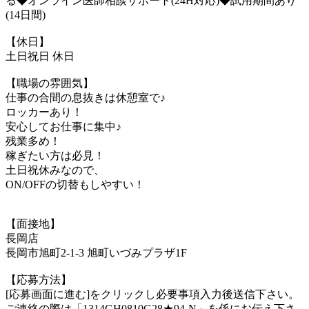
る◆オンライン医師相談サポート(24H対応)◆試用期間あり
(14日間)
【休日】
土日祝日 休日
【職場の雰囲気】
仕事の合間の息抜きは休憩室で♪
ロッカーあり！
安心してお仕事に集中♪
残業多め！
稼ぎたい方は必見！
土日祝休みなので、
ON/OFFの切替もしやすい！
【面接地】
長岡店
長岡市旭町2-1-3 旭町いづみプラザ1F
【応募方法】
[応募画面に進む]をクリックし必要事項入力後送信下さい。
ご連絡の際は「1314GH0810G28★94-N」を係にお伝え下さ