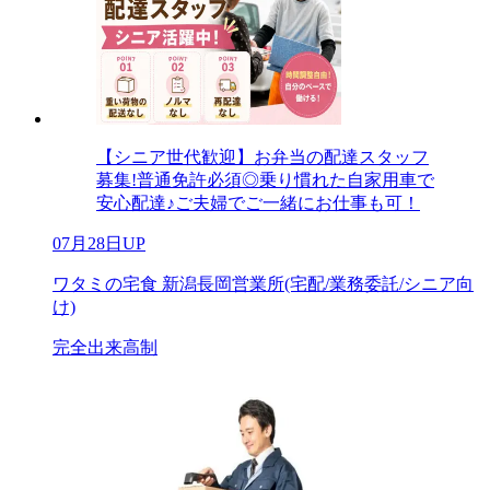
【シニア世代歓迎】お弁当の配達スタッフ
募集!普通免許必須◎乗り慣れた自家用車で
安心配達♪ご夫婦でご一緒にお仕事も可！
07月28日UP
ワタミの宅食 新潟長岡営業所(宅配/業務委託/シニア向
け)
完全出来高制