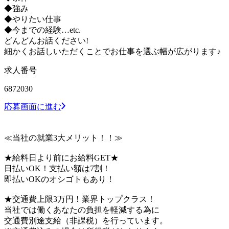
◆強み
◆やりたい仕事
◆今までの経験…etc.
どんどんお話ください!
細かくお話しいただくことでお仕事を選ぶ幅が広がります♪
求人番号
6872030
応募画面に進む
≪当社の就業3大メリット！！≫
★給料日より前にお給料GET★
日払いOK！支払い額は7割！
即払いOKのオシゴトもあり！
★交通費上限3万円！業界トップクラス！
当社では働くあなたの負担を軽減する為に
交通費別途支給（非課税）を行っています。