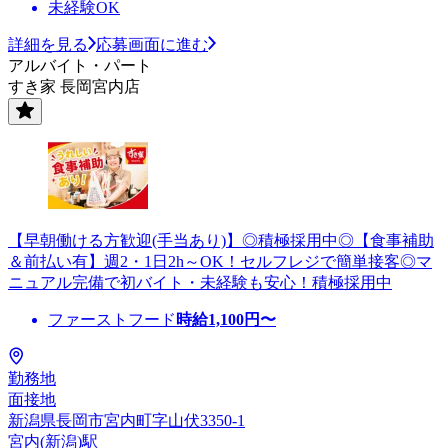
未経験OK
詳細を見る
応募画面に進む
アルバイト・パート
すき家 長岡宮内店
【早朝働ける方歓迎(手当あり)】◎積極採用中◎【食事補助
＆前払い有】週2・1日2h～OK！セルフレジで簡単接客◎マ
ニュアル完備で初バイト・未経験も安心！積極採用中
ファーストフード
時給
1,100
円〜
勤務地
面接地
新潟県長岡市宮内町字山伏3350-1
宮内(新潟)駅