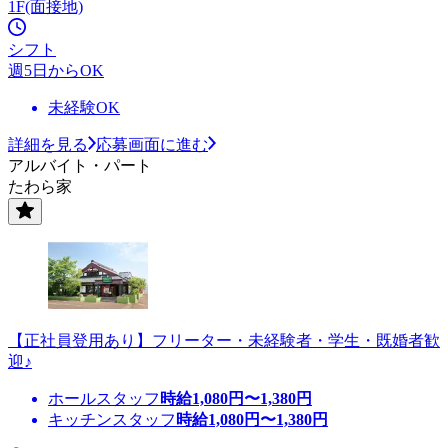
1F(面接地)
シフト
週5日からOK
未経験OK
詳細を見る
応募画面に進む
アルバイト・パート
たわら家
【正社員登用あり】フリーター・未経験者・学生・既婚者歓
迎♪
ホールスタッフ
時給
1,080
円〜
1,380
円
キッチンスタッフ
時給
1,080
円〜
1,380
円