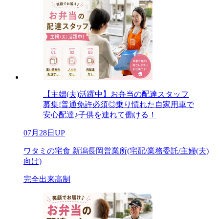
【主婦(夫)活躍中】お弁当の配達スタッフ
募集!普通免許必須◎乗り慣れた自家用車で
安心配達♪子供を連れて働ける！
07月28日UP
ワタミの宅食 新潟長岡営業所(宅配/業務委託/主婦(夫)
向け)
完全出来高制