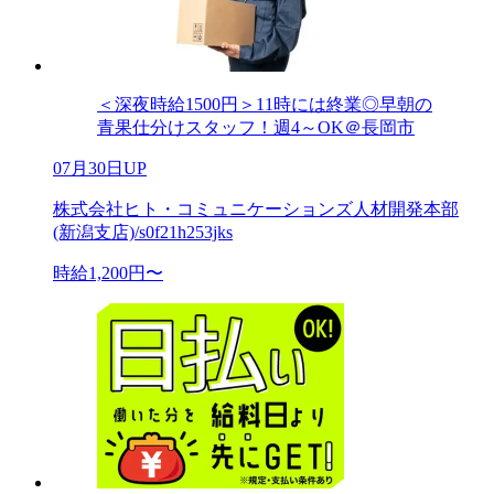
＜深夜時給1500円＞11時には終業◎早朝の
青果仕分けスタッフ！週4～OK＠長岡市
07月30日UP
株式会社ヒト・コミュニケーションズ人材開発本部
(新潟支店)/s0f21h253jks
時給1,200円〜