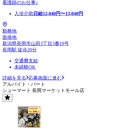
看護師のお仕事♪
入浴介助
日給
12,040
円〜
13,040
円
勤務地
面接地
新潟県長岡市山田3丁目3番19号
長岡駅 徒歩20分
交通費支給
未経験OK
詳細を見る
応募画面に進む
アルバイト・パート
シューマート 長岡マーケットモール店