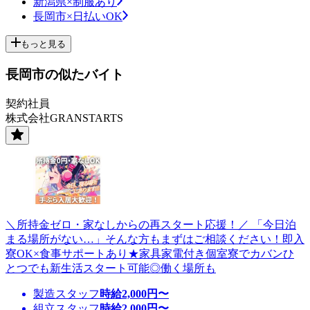
新潟県×制服あり
長岡市×日払いOK
もっと見る
長岡市の似たバイト
契約社員
株式会社GRANSTARTS
＼所持金ゼロ・家なしからの再スタート応援！／ 「今日泊
まる場所がない…」そんな方もまずはご相談ください！即入
寮OK×食事サポートあり★家具家電付き個室寮でカバンひ
とつでも新生活スタート可能◎働く場所も
製造スタッフ
時給
2,000
円〜
組立スタッフ
時給
2,000
円〜