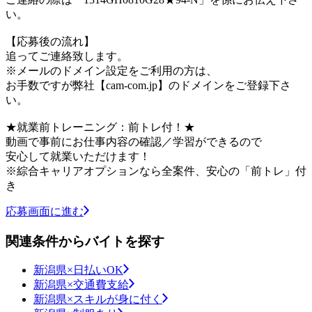
い。
【応募後の流れ】
追ってご連絡致します。
※メールのドメイン設定をご利用の方は、
お手数ですが弊社【cam-com.jp】のドメインをご登録下さ
い。
★就業前トレーニング：前トレ付！★
動画で事前にお仕事内容の確認／学習ができるので
安心して就業いただけます！
※綜合キャリアオプションなら全案件、安心の「前トレ」付
き
応募画面に進む
関連条件からバイトを探す
新潟県×日払いOK
新潟県×交通費支給
新潟県×スキルが身に付く