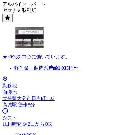
アルバイト・パート
ヤマナミ製麺所
★30代を中心に働いています。
軽作業・製造系
時給
1,035
円〜
勤務地
面接地
大分県大分市日吉町1-22
高城駅 徒歩8分
シフト
1日4時間 週2日からOK