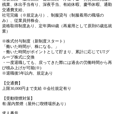
残業、休出手当有り、深夜手当、有給休暇、慶弔休暇、通勤
交通費支給、
社宅完備（※規定あり）、制服貸与（制服着用の職場の
み）、従業員持株会、
資格取得制度あり、定年満60歳（再雇用として原則65歳迄就
業）
※株式付与制度（新制度スタート）
「働いた時間が、株になる。」
・働いた時間がポイントとして貯まり、累計に応じてUTグ
ループ株式に交換
・一度退職しても、戻ってきた際には過去の労働時間から再
び積み上げが可能(※)
※退職後5年以内、規定あり
【交通費】
上限30,000円まで支給 ※会社規定有り
【受動喫煙対策】
有:屋内禁煙（屋外に喫煙場所あり）
求人番号