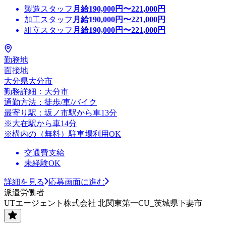
製造スタッフ
月給
190,000
円〜
221,000
円
加工スタッフ
月給
190,000
円〜
221,000
円
組立スタッフ
月給
190,000
円〜
221,000
円
勤務地
面接地
大分県大分市
勤務詳細：大分市
通勤方法：徒歩/車/バイク
最寄り駅：坂ノ市駅から車13分
※大在駅から車14分
※構内の（無料）駐車場利用OK
交通費支給
未経験OK
詳細を見る
応募画面に進む
派遣労働者
UTエージェント株式会社 北関東第一CU_茨城県下妻市