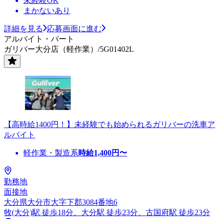
未経験OK
まかないあり
詳細を見る
応募画面に進む
アルバイト・パート
ガリバー大分店（軽作業）/5G01402L
【高時給1400円！】未経験でも始められるガリバーの洗車ア
ルバイト
軽作業・製造系
時給
1,400
円〜
勤務地
面接地
大分県大分市大字下郡3084番地6
牧(大分)駅 徒歩18分、大分駅 徒歩23分、古国府駅 徒歩23分