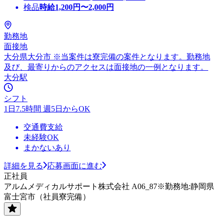
検品
時給
1,200
円〜
2,000
円
勤務地
面接地
大分県大分市 ※当案件は寮完備の案件となります。勤務地
及び、最寄りからのアクセスは面接地の一例となります。
大分駅
シフト
1日7.5時間 週5日からOK
交通費支給
未経験OK
まかないあり
詳細を見る
応募画面に進む
正社員
アルムメディカルサポート株式会社 A06_87※勤務地:静岡県
富士宮市（社員寮完備）