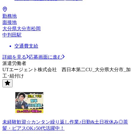
勤務地
面接地
大分県大分市松岡
中判田駅
交通費支給
詳細を見る
応募画面に進む
派遣労働者
UTエージェント株式会社 西日本第二CU_大分県大分市_加
工･組付け
未経験歓迎☆カンタン繰り返し作業♪日勤&土日祝休み◎茶
髪・ピアスOK♪50代活躍中！