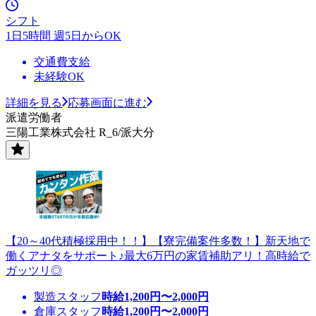
シフト
1日5時間 週5日からOK
交通費支給
未経験OK
詳細を見る
応募画面に進む
派遣労働者
三陽工業株式会社 R_6/派大分
【20～40代積極採用中！！】【寮完備案件多数！】新天地で
働くアナタをサポート♪最大6万円の家賃補助アリ！高時給で
ガッツリ◎
製造スタッフ
時給
1,200
円〜
2,000
円
倉庫スタッフ
時給
1,200
円〜
2,000
円