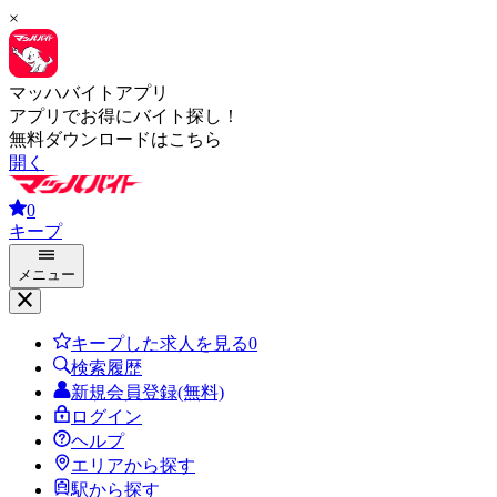
×
マッハバイトアプリ
アプリでお得にバイト探し！
無料ダウンロードはこちら
開く
0
キープ
メニュー
キープした求人を見る
0
検索履歴
新規会員登録(無料)
ログイン
ヘルプ
エリアから探す
駅から探す