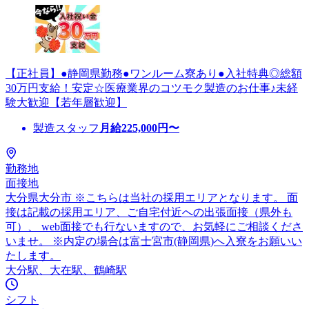
【正社員】●静岡県勤務●ワンルーム寮あり●入社特典◎総額
30万円支給！安定☆医療業界のコツモク製造のお仕事♪未経
験大歓迎【若年層歓迎】
製造スタッフ
月給
225,000
円〜
勤務地
面接地
大分県大分市 ※こちらは当社の採用エリアとなります。 面
接は記載の採用エリア、ご自宅付近への出張面接（県外も
可）、 web面接でも行ないますので、お気軽にご相談くださ
いませ。 ※内定の場合は富士宮市(静岡県)へ入寮をお願いい
たします。
大分駅、大在駅、鶴崎駅
シフト