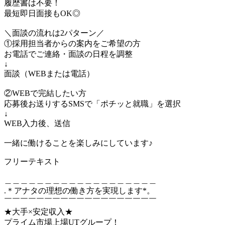
履歴書は不要！
最短即日面接もOK◎
＼面談の流れは2パターン／
①採用担当者からの案内をご希望の方
お電話でご連絡・面談の日程を調整
↓
面談（WEBまたは電話）
②WEBで完結したい方
応募後お送りするSMSで「ポチッと就職」を選択
↓
WEB入力後、送信
一緒に働けることを楽しみにしています♪
フリーテキスト
＿＿＿＿＿＿＿＿＿＿＿＿＿＿＿＿＿＿＿
.＊アナタの理想の働き方を実現します*。
￣￣￣￣￣￣￣￣￣￣￣￣￣￣￣￣￣￣￣
★大手×安定収入★
プライム市場上場UTグループ！