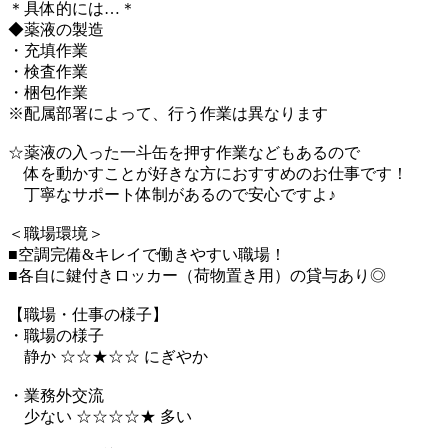
＊具体的には…＊
◆薬液の製造
・充填作業
・検査作業
・梱包作業
※配属部署によって、行う作業は異なります
☆薬液の入った一斗缶を押す作業などもあるので
体を動かすことが好きな方におすすめのお仕事です！
丁寧なサポート体制があるので安心ですよ♪
＜職場環境＞
■空調完備&キレイで働きやすい職場！
■各自に鍵付きロッカー（荷物置き用）の貸与あり◎
【職場・仕事の様子】
・職場の様子
静か ☆☆★☆☆ にぎやか
・業務外交流
少ない ☆☆☆☆★ 多い