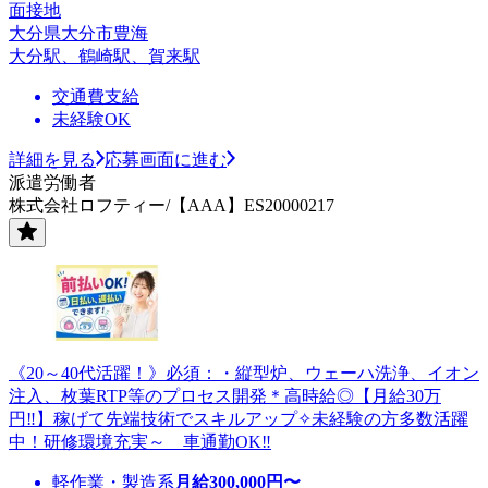
面接地
大分県大分市豊海
大分駅、鶴崎駅、賀来駅
交通費支給
未経験OK
詳細を見る
応募画面に進む
派遣労働者
株式会社ロフティー/【AAA】ES20000217
《20～40代活躍！》必須：・縦型炉、ウェーハ洗浄、イオン
注入、枚葉RTP等のプロセス開発＊高時給◎【月給30万
円‼】稼げて先端技術でスキルアップ✧未経験の方多数活躍
中！研修環境充実～ 車通勤OK‼
軽作業・製造系
月給
300,000
円〜