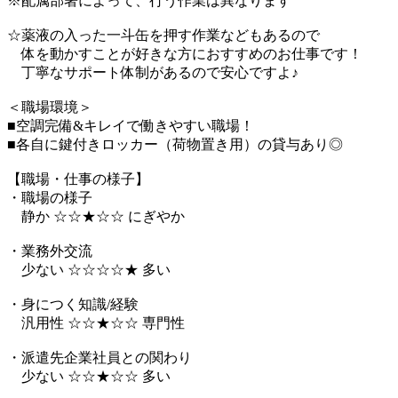
※配属部署によって、行う作業は異なります
☆薬液の入った一斗缶を押す作業などもあるので
体を動かすことが好きな方におすすめのお仕事です！
丁寧なサポート体制があるので安心ですよ♪
＜職場環境＞
■空調完備&キレイで働きやすい職場！
■各自に鍵付きロッカー（荷物置き用）の貸与あり◎
【職場・仕事の様子】
・職場の様子
静か ☆☆★☆☆ にぎやか
・業務外交流
少ない ☆☆☆☆★ 多い
・身につく知識/経験
汎用性 ☆☆★☆☆ 専門性
・派遣先企業社員との関わり
少ない ☆☆★☆☆ 多い