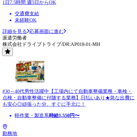
1日7.5時間 週5日からOK
交通費支給
未経験OK
詳細を見る
応募画面に進む
派遣労働者
株式会社ドライブトライブ/DR:AP018-01-MH
#30～40代男性活躍中【工場内にて自動車整備業務・車検・
点検・自動車整備に付随する業務】日払いあり★急な出費に
も安心◎頑張った分、すぐに手元に！
軽作業・製造系
時給
1,550
円〜
勤務地