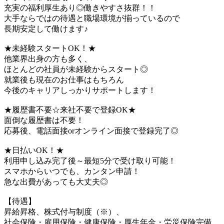
充実の福利厚生あり◎働きやすさ抜群！！
大手ならではの待遇と職場環境が揃っているので
長期安定して働けます♪
★未経験スタートOK！★
他業界出身の方も多く、
ほとんどの社員が未経験からスタート◎
就業後も現在のお仕事はもちろん
今後のキャリアしっかりサポートします！
★履歴書不要☆来社不要で登録OK★
面倒な履歴書は不要！
応募後、電話面接orオンライン面接で登録完了◎
★日払いOK！★
利用申し込み完了後～最短5分で受け取り可能！
スマホからいつでも、カンタン申請！
急な出費があっても大丈夫◎
【待遇】
昇給昇格、株式付与制度（※）、
社会保険・雇用保険・健康保険・厚生年金・労災保険完備、