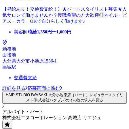
【昇給あり！交通費支給！】★パートスタイリスト募集★人
気サロンで働きませんか？復職希望の方大歓迎◎ネイル・ピ
アス・カラーOKで自分らしく働けます♪
美容師
時給
1,350
円〜
1,600
円
勤務地
面接地
大分県大分市小池原1536-1
高城駅
交通費支給
詳細を見る
応募画面に進む
HAIR STUDIO IWASAKI 大分小池原店［パート］レギュラースタイリ
スト(株式会社ハクブン)のその他の求人を見る
アルバイト・パート
株式会社エヌコーポレーション 高城店 リエジュ