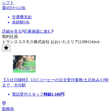
シフト
週4日からOK
交通費支給
未経験OK
詳細を見る
応募画面に進む
契約社員
トランスコスモス株式会社 おおいたエリア(1288124)wk
【入社日随時】 UCCコーヒーの注文受付業務/土日休み/17時
まで 大分駅
電話受付スタッフ
時給
1,100
円
勤務地