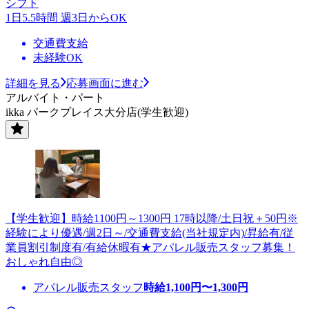
シフト
1日5.5時間 週3日からOK
交通費支給
未経験OK
詳細を見る
応募画面に進む
アルバイト・パート
ikka パークプレイス大分店(学生歓迎)
【学生歓迎】時給1100円～1300円 17時以降/土日祝＋50円※
経験により優遇/週2日～/交通費支給(当社規定内)/昇給有/従
業員割引制度有/有給休暇有★アパレル販売スタッフ募集！
おしゃれ自由◎
アパレル販売スタッフ
時給
1,100
円〜
1,300
円