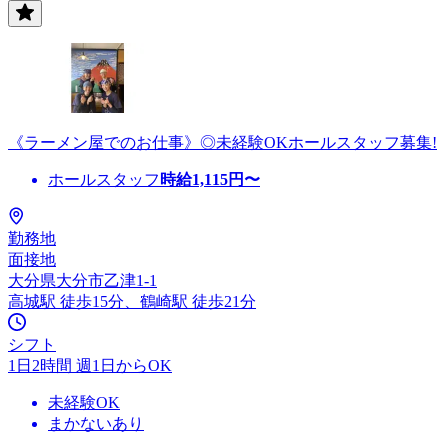
《ラーメン屋でのお仕事》◎未経験OKホールスタッフ募集!
ホールスタッフ
時給
1,115
円〜
勤務地
面接地
大分県大分市乙津1-1
高城駅 徒歩15分、鶴崎駅 徒歩21分
シフト
1日2時間 週1日からOK
未経験OK
まかないあり