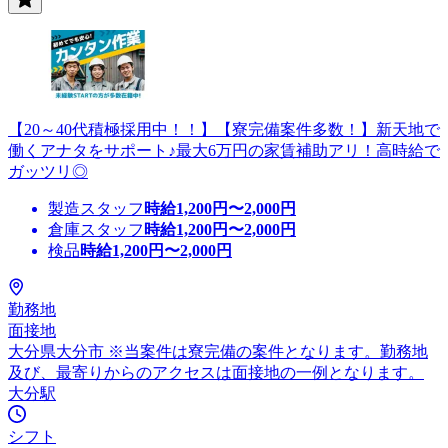
【20～40代積極採用中！！】【寮完備案件多数！】新天地で
働くアナタをサポート♪最大6万円の家賃補助アリ！高時給で
ガッツリ◎
製造スタッフ
時給
1,200
円〜
2,000
円
倉庫スタッフ
時給
1,200
円〜
2,000
円
検品
時給
1,200
円〜
2,000
円
勤務地
面接地
大分県大分市 ※当案件は寮完備の案件となります。勤務地
及び、最寄りからのアクセスは面接地の一例となります。
大分駅
シフト