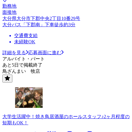
勤務地
面接地
大分県大分市下郡中央2丁目10番29号
大分バス「下郡南」下車徒歩約3分
交通費支給
未経験OK
詳細を見る
応募画面に進む
アルバイト・パート
あと5日で掲載終了
鳥ざんまい 牧店
大学生活躍中！焼き鳥居酒屋のホールスタッフ♪2ヶ月程度の
短期もOK！