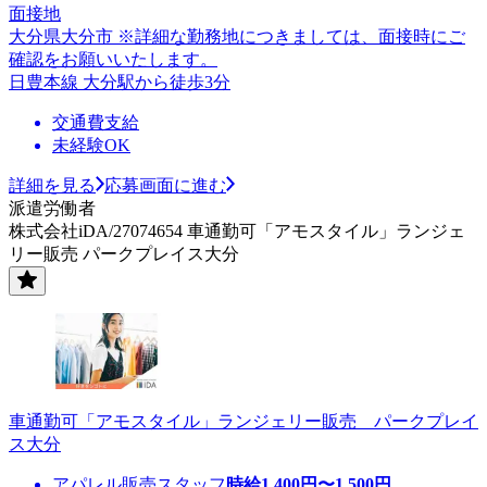
面接地
大分県大分市 ※詳細な勤務地につきましては、面接時にご
確認をお願いいたします。
日豊本線 大分駅から徒歩3分
交通費支給
未経験OK
詳細を見る
応募画面に進む
派遣労働者
株式会社iDA/27074654 車通勤可「アモスタイル」ランジェ
リー販売 パークプレイス大分
車通勤可「アモスタイル」ランジェリー販売 パークプレイ
ス大分
アパレル販売スタッフ
時給
1,400
円〜
1,500
円