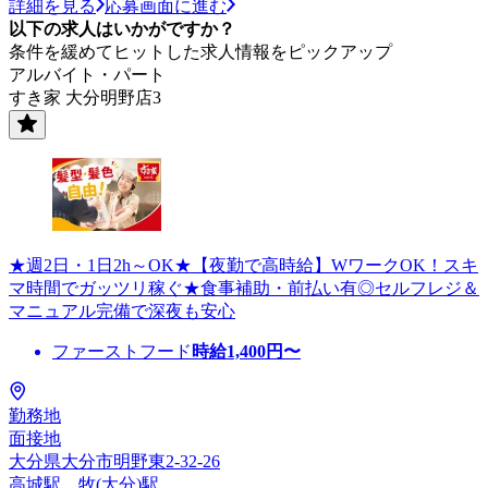
詳細を見る
応募画面に進む
以下の求人はいかがですか？
条件を緩めてヒットした求人情報をピックアップ
アルバイト・パート
すき家 大分明野店3
★週2日・1日2h～OK★【夜勤で高時給】WワークOK！スキ
マ時間でガッツリ稼ぐ★食事補助・前払い有◎セルフレジ＆
マニュアル完備で深夜も安心
ファーストフード
時給
1,400
円〜
勤務地
面接地
大分県大分市明野東2-32-26
高城駅、牧(大分)駅