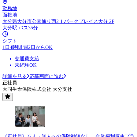
勤務地
面接地
大分県大分市公園通り西2-1 パークプレイス大分 2F
大分駅 バス35分
シフト
1日4時間 週2日からOK
交通費支給
未経験OK
詳細を見る
応募画面に進む
正社員
大同生命保険株式会社 大分支社
《正社員》友人・知人への保険勧誘なし！企業福利厚生プラ