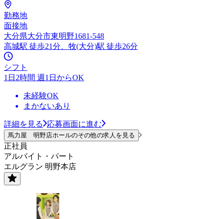
勤務地
面接地
大分県大分市東明野1681-548
高城駅 徒歩21分、牧(大分)駅 徒歩26分
シフト
1日2時間 週1日からOK
未経験OK
まかないあり
詳細を見る
応募画面に進む
馬力屋 明野店ホールのその他の求人を見る
正社員
アルバイト・パート
エルグラン 明野本店