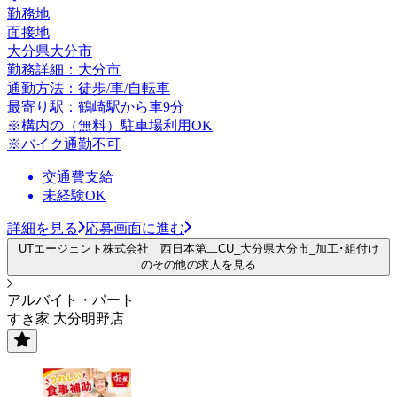
勤務地
面接地
大分県大分市
勤務詳細：大分市
通勤方法：徒歩/車/自転車
最寄り駅：鶴崎駅から車9分
※構内の（無料）駐車場利用OK
※バイク通勤不可
交通費支給
未経験OK
詳細を見る
応募画面に進む
UTエージェント株式会社 西日本第二CU_大分県大分市_加工･組付け
のその他の求人を見る
アルバイト・パート
すき家 大分明野店