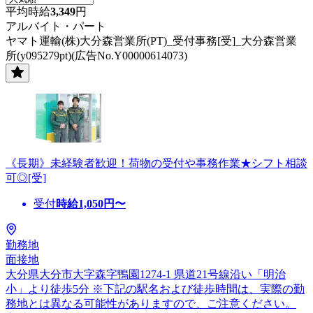
平均時給
3,349
円
アルバイト・パート
ヤマト運輸(株)大分森営業所(PT)_受付事務[受]_大分森営業
所(y095279pt)(広告No.Y00000614073)
《長期》未経験者歓迎！荷物の受付や事務作業★シフト相談
可◎[受]
受付
時給
1,050
円〜
勤務地
面接地
大分県大分市大字森字鴨園1274-1 県道21号線沿い「明治
小」より徒歩5分 ※下記の駅名および徒歩時間は、実際の勤
務地とは異なる可能性がありますので、ご注意ください。