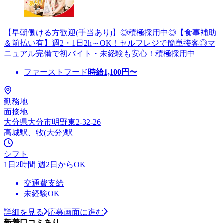
【早朝働ける方歓迎(手当あり)】◎積極採用中◎【食事補助
＆前払い有】週2・1日2h～OK！セルフレジで簡単接客◎マ
ニュアル完備で初バイト・未経験も安心！積極採用中
ファーストフード
時給
1,100
円〜
勤務地
面接地
大分県大分市明野東2-32-26
高城駅、牧(大分)駅
シフト
1日2時間 週2日からOK
交通費支給
未経験OK
詳細を見る
応募画面に進む
新着口コミあり