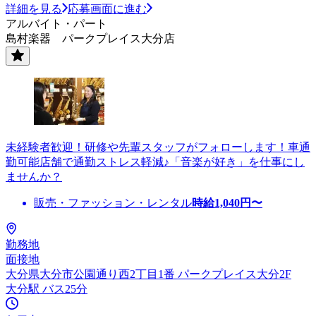
詳細を見る
応募画面に進む
アルバイト・パート
島村楽器 パークプレイス大分店
未経験者歓迎！研修や先輩スタッフがフォローします！車通
勤可能店舗で通勤ストレス軽減♪「音楽が好き」を仕事にし
ませんか？
販売・ファッション・レンタル
時給
1,040
円〜
勤務地
面接地
大分県大分市公園通り西2丁目1番 パークプレイス大分2F
大分駅 バス25分