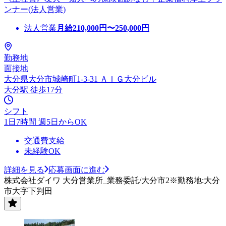
ンナー(法人営業)
法人営業
月給
210,000
円〜
250,000
円
勤務地
面接地
大分県大分市城崎町1-3-31 ＡＩＧ大分ビル
大分駅 徒歩17分
シフト
1日7時間 週5日からOK
交通費支給
未経験OK
詳細を見る
応募画面に進む
株式会社ダイワ 大分営業所_業務委託/大分市2※勤務地:大分
市大字下判田