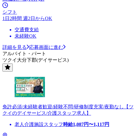
シフト
1日2時間 週2日からOK
交通費支給
未経験OK
詳細を見る
応募画面に進む
アルバイト・パート
ツクイ大分下郡(デイサービス)
免許必須/未経験者歓迎/経験不問/研修制度充実/夜勤なし【ツ
クイのデイサービス/介護スタッフ求人】
老人介護施設スタッフ
時給
1,087
円〜
1,117
円