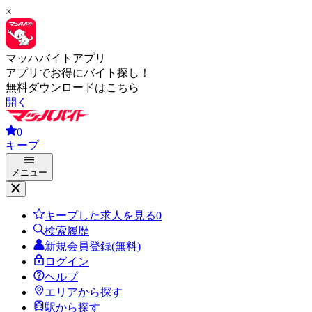
×
マッハバイトアプリ
アプリでお得にバイト探し！
無料ダウンロードはこちら
開く
0
キープ
メニュー
キープした求人を見る
0
検索履歴
新規会員登録(無料)
ログイン
ヘルプ
エリアから探す
駅から探す