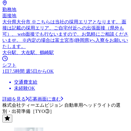
勤務地
面接地
大分県大分市 ※こちらは当社の採用エリアとなります。 面
接は記載の採用エリア、ご自宅付近への出張面接（県外も
可）、 web面接でも行ないますので、お気軽にご相談くださ
いませ。 ※内定の場合は富士宮市(静岡県)へ入寮をお願いい
たします。
大分駅、大在駅、鶴崎駅
シフト
1日7.5時間 週5日からOK
交通費支給
未経験OK
詳細を見る
応募画面に進む
株式会社ティーエムビジョン 自動車用ヘッドライトの選
別・出荷準備［TYO③］