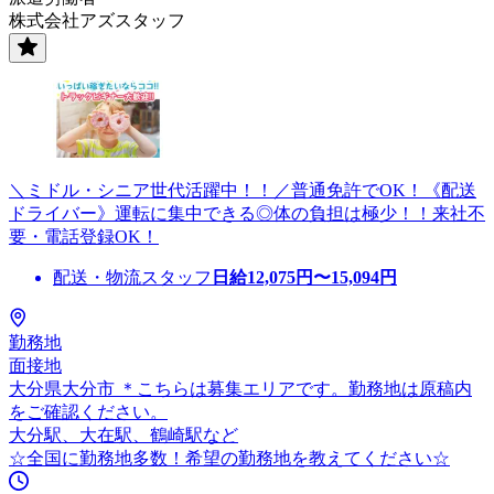
株式会社アズスタッフ
＼ミドル・シニア世代活躍中！！／普通免許でOK！《配送
ドライバー》運転に集中できる◎体の負担は極少！！来社不
要・電話登録OK！
配送・物流スタッフ
日給
12,075
円〜
15,094
円
勤務地
面接地
大分県大分市 ＊こちらは募集エリアです。勤務地は原稿内
をご確認ください。
大分駅、大在駅、鶴崎駅など
☆全国に勤務地多数！希望の勤務地を教えてください☆