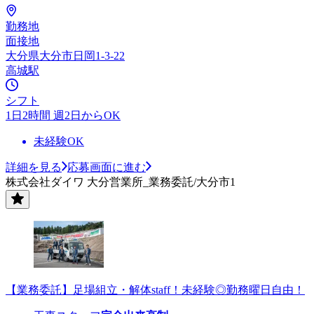
勤務地
面接地
大分県大分市日岡1-3-22
高城駅
シフト
1日2時間 週2日からOK
未経験OK
詳細を見る
応募画面に進む
株式会社ダイワ 大分営業所_業務委託/大分市1
【業務委託】足場組立・解体staff！未経験◎勤務曜日自由！