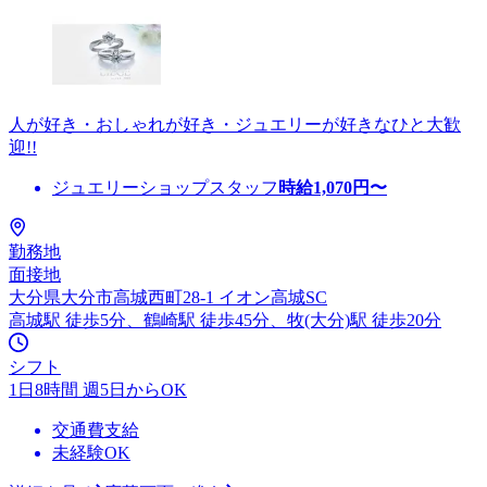
人が好き・おしゃれが好き・ジュエリーが好きなひと大歓
迎!!
ジュエリーショップスタッフ
時給
1,070
円〜
勤務地
面接地
大分県大分市高城西町28-1 イオン高城SC
高城駅 徒歩5分、鶴崎駅 徒歩45分、牧(大分)駅 徒歩20分
シフト
1日8時間 週5日からOK
交通費支給
未経験OK