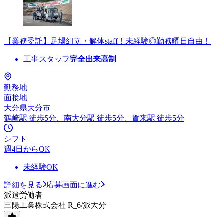
【業務委託】足場組立・解体staff！未経験◎勤務曜日自由！
工事スタッフ
完全出来高制
勤務地
面接地
大分県大分市
鶴崎駅 徒歩5分、南大分駅 徒歩5分、賀来駅 徒歩5分
シフト
週4日からOK
未経験OK
詳細を見る
応募画面に進む
派遣労働者
三陽工業株式会社 R_6/派大分