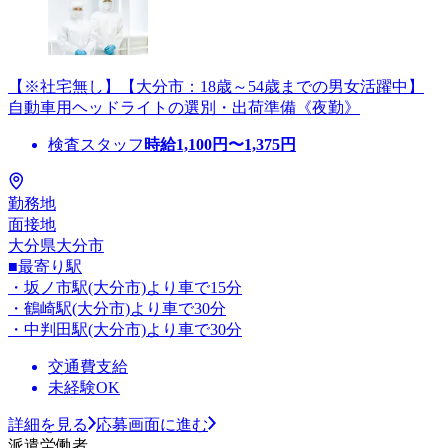
【※社宅無し】【大分市：18歳～54歳までの男女活躍中】
自動車用ヘッドライトの選別・出荷準備《夜勤》
検査スタッフ
時給
1,100
円〜
1,375
円
勤務地
面接地
大分県大分市
■最寄り駅
・坂ノ市駅(大分市)より車で15分
・鶴崎駅(大分市)より車で30分
・中判田駅(大分市)より車で30分
交通費支給
未経験OK
詳細を見る
応募画面に進む
派遣労働者