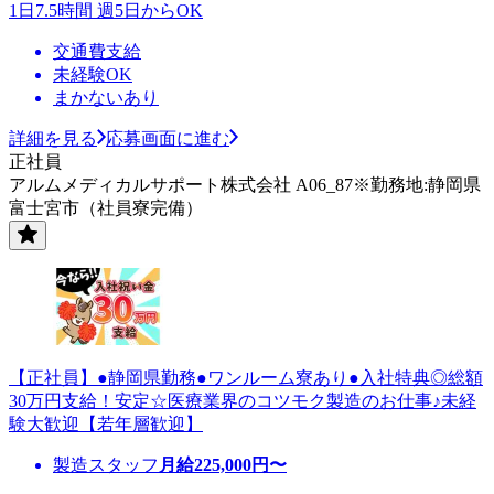
1日7.5時間 週5日からOK
交通費支給
未経験OK
まかないあり
詳細を見る
応募画面に進む
正社員
アルムメディカルサポート株式会社 A06_87※勤務地:静岡県
富士宮市（社員寮完備）
【正社員】●静岡県勤務●ワンルーム寮あり●入社特典◎総額
30万円支給！安定☆医療業界のコツモク製造のお仕事♪未経
験大歓迎【若年層歓迎】
製造スタッフ
月給
225,000
円〜