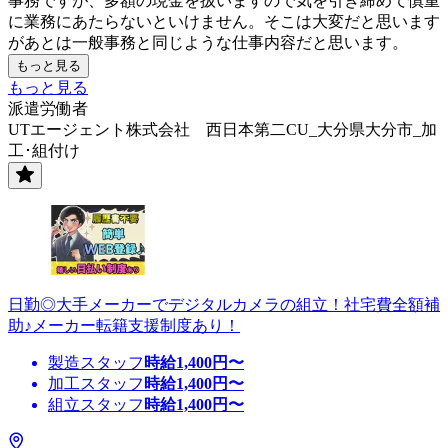
事務ですが、多額の現金を扱いますので気を引き締めて慎重
に業務にあたらないといけません。そこは大変だと思います
があとは一般事務と同じような仕事内容だと思います。
もっと見る
もっと見る
派遣労働者
UTエージェント株式会社 西日本第二CU_大分県大分市_加
工･組付け
日勤◎大手メーカーでデジタルカメラの組立！社宅費全額補
助♪メーカー転籍支援制度あり！
製造スタッフ
時給
1,400
円〜
加工スタッフ
時給
1,400
円〜
組立スタッフ
時給
1,400
円〜