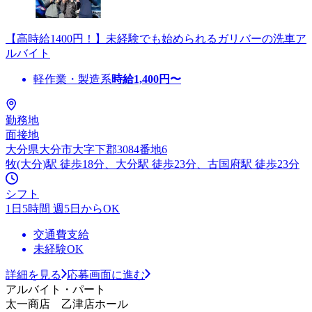
【高時給1400円！】未経験でも始められるガリバーの洗車ア
ルバイト
軽作業・製造系
時給
1,400
円〜
勤務地
面接地
大分県大分市大字下郡3084番地6
牧(大分)駅 徒歩18分、大分駅 徒歩23分、古国府駅 徒歩23分
シフト
1日5時間 週5日からOK
交通費支給
未経験OK
詳細を見る
応募画面に進む
アルバイト・パート
太一商店 乙津店ホール