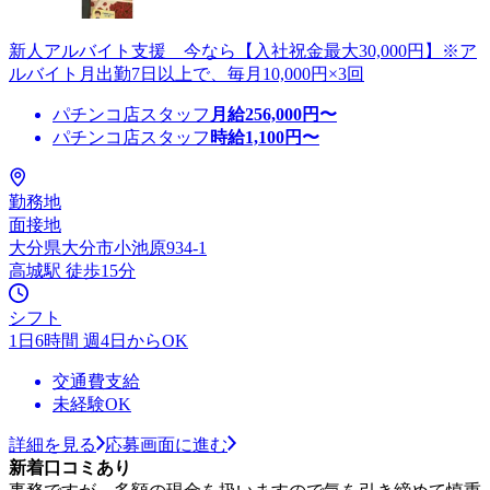
新人アルバイト支援 今なら【入社祝金最大30,000円】※ア
ルバイト月出勤7日以上で、毎月10,000円×3回
パチンコ店スタッフ
月給
256,000
円〜
パチンコ店スタッフ
時給
1,100
円〜
勤務地
面接地
大分県大分市小池原934-1
高城駅 徒歩15分
シフト
1日6時間 週4日からOK
交通費支給
未経験OK
詳細を見る
応募画面に進む
新着口コミあり