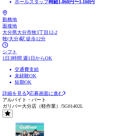
ホールスタッフ
時給
1,060
円〜
1,160
円
勤務地
面接地
大分県大分市牧3丁目12-2
牧(大分)駅 徒歩12分
シフト
1日3時間 週1日からOK
交通費支給
未経験OK
短期OK
詳細を見る
応募画面に進む
アルバイト・パート
ガリバー大分店（軽作業）/5G01402L