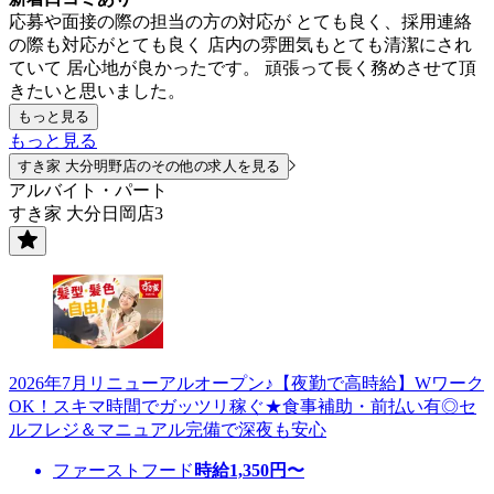
応募や面接の際の担当の方の対応が とても良く、採用連絡
の際も対応がとても良く 店内の雰囲気もとても清潔にされ
ていて 居心地が良かったです。 頑張って長く務めさせて頂
きたいと思いました。
もっと見る
もっと見る
すき家 大分明野店のその他の求人を見る
アルバイト・パート
すき家 大分日岡店3
2026年7月リニューアルオープン♪【夜勤で高時給】Wワーク
OK！スキマ時間でガッツリ稼ぐ★食事補助・前払い有◎セ
ルフレジ＆マニュアル完備で深夜も安心
ファーストフード
時給
1,350
円〜