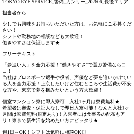
TOKYO EYE SERVICE_警備_カンリー_202606_長後エリア
担当者から
少しでも興味をお持ちいただいた方は、お気軽にご応募くだ
さい！
シフトや勤務地の相談なども大歓迎！
働きやすさは保証します★
フリーテキスト
「夢追い人」を全力応援！"働きやすさ"で選ぶ警備ならコ
コ！
当社はプロスポーツ選手や役者、声優など夢を追いかけてい
る人を全力応援！上京したいけど住むところや生活費が不安
な方や、東京で夢を掴みたいという方大歓迎！
個室マンション寮に即入寮可！入社1ヶ月は寮費無料★
希望者は審査・保証人なしで即日入寮可能！なんと入社1ヶ
月間は寮費無料(規定あり)！入寮者には食事券の配布もア
リ！東京で新生活を始めたい方にピッタリ★
週1日～OK！シフトは気軽に相談OK◎