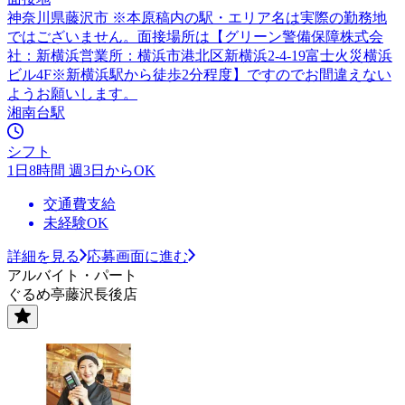
神奈川県藤沢市 ※本原稿内の駅・エリア名は実際の勤務地
ではございません。面接場所は【グリーン警備保障株式会
社：新横浜営業所：横浜市港北区新横浜2-4-19富士火災横浜
ビル4F※新横浜駅から徒歩2分程度】ですのでお間違えない
ようお願いします。
湘南台駅
シフト
1日8時間 週3日からOK
交通費支給
未経験OK
詳細を見る
応募画面に進む
アルバイト・パート
ぐるめ亭藤沢長後店