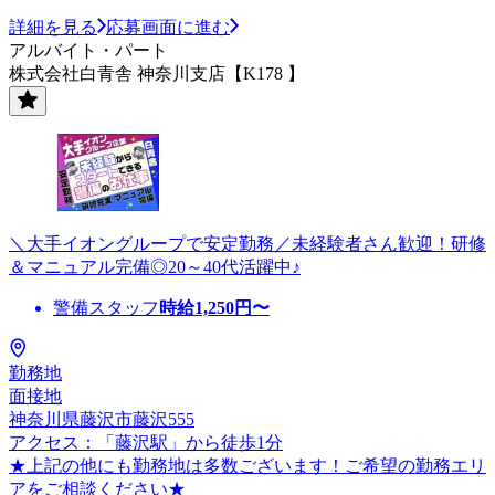
詳細を見る
応募画面に進む
アルバイト・パート
株式会社白青舎 神奈川支店【K178 】
＼大手イオングループで安定勤務／未経験者さん歓迎！研修
＆マニュアル完備◎20～40代活躍中♪
警備スタッフ
時給
1,250
円〜
勤務地
面接地
神奈川県藤沢市藤沢555
アクセス：「藤沢駅」から徒歩1分
★上記の他にも勤務地は多数ございます！ご希望の勤務エリ
アをご相談ください★