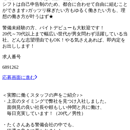
シフトは自己申告制のため、都合に合わせて自由に組むこと
ができます♪ガッツリ稼ぎたい方もゆるく働きたい方も、理
想の働き方が叶うはず★
警備未経験の方、バイトデビューも大歓迎です！
20代～70代以上まで幅広い世代が男女問わず活躍している当
社。どんな志望理由でもOK！やる気さえあれば、即内定を
お出しします！
求人番号
6891262
応募画面に進む
＜実際に働くスタッフの声をご紹介♪＞
・上京のタイミングで弊社を見つけ入社しました。
面倒見の良い社長や頼もしい仲間と共に働け、
毎日充実しています！（20代／男性）
・たくさんある警備会社の中でも、