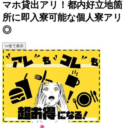
マホ貸出アリ！都内好立地箇
所に即入寮可能な個人寮アリ
◎
全て表示