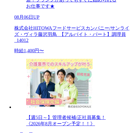
お仕事です★
08月06日UP
株式会社HITOWAフードサービスカンパニー/サンライ
ズ・ヴィラ藤沢羽鳥_【アルバイト・パート】調理員
_14012
時給1,400円〜
【週5日～】管理者候補/正社員募集！
《2026年8月オープン予定！！》