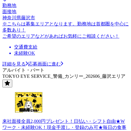
勤務地
面接地
神奈川県藤沢市
※こちらは募集エリアとなります。勤務地は首都圏を中心に
多数あり！
ご希望のエリアなどがあればお気軽にご相談ください！
交通費支給
未経験OK
詳細を見る
応募画面に進む
アルバイト・パート
TOKYO EYE SERVICE_警備_カンリー_202606_藤沢エリア
来社面接全員2,000円プレゼント！日払い・シフト自由★W
ワーク・未経験OK！現金手渡し・登録のみ可★毎日の食事