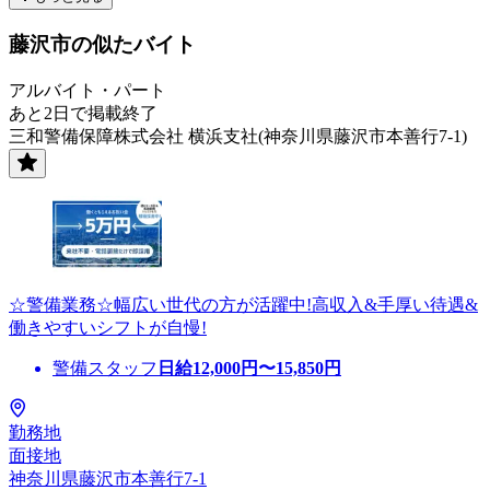
藤沢市の似たバイト
アルバイト・パート
あと2日で掲載終了
三和警備保障株式会社 横浜支社(神奈川県藤沢市本善行7-1)
☆警備業務☆幅広い世代の方が活躍中!高収入&手厚い待遇&
働きやすいシフトが自慢!
警備スタッフ
日給
12,000
円〜
15,850
円
勤務地
面接地
神奈川県藤沢市本善行7-1