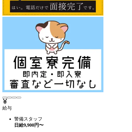
給与
警備スタッフ
日給
9,900
円〜