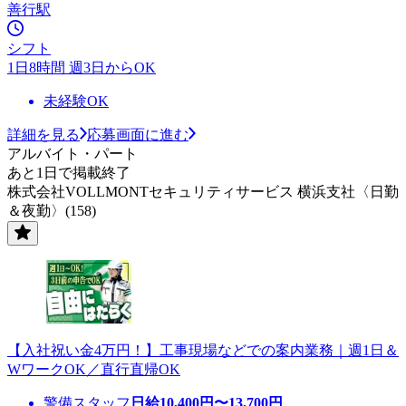
善行駅
シフト
1日8時間 週3日からOK
未経験OK
詳細を見る
応募画面に進む
アルバイト・パート
あと1日で掲載終了
株式会社VOLLMONTセキュリティサービス 横浜支社〈日勤
＆夜勤〉(158)
【入社祝い金4万円！】工事現場などでの案内業務｜週1日＆
WワークOK／直行直帰OK
警備スタッフ
日給
10,400
円〜
13,700
円