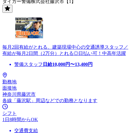
タイガー警備株式会社藤沢市【1】
毎月2回有給がとれる、建築現場中心の交通誘導スタッフ／
有給が毎月2日間（2万分）とれる◎日払い可！中高年活躍
警備スタッフ
日給
10,000
円〜
13,400
円
勤務地
面接地
神奈川県藤沢市
各線「藤沢駅」周辺などでの勤務となります
シフト
1日8時間からOK
交通費支給