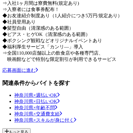
⇒入社1ヶ月間は寮費無料(規定あり)
⇒入寮者には食事券配布！
◆お友達紹介制度あり（1人紹介につき5万円/規定あり）
◆社員登用あり
◆髪型自由（清潔感のある範囲）
◆ピアス・ヒゲOK（清潔感のある範囲）
◆ボクシング観戦などオリジナルイベントあり
◆福利厚生サービス「カンリ―」導入
⇒全国110,000店舗以上の飲食店や各種専門店、
映画館などで特別な限定割引が利用できるサービス
応募画面に進む
関連条件からバイトを探す
神奈川県×週払いOK
神奈川県×日払いOK
神奈川県×年齢不問
神奈川県×交通費支給
神奈川県×スキルが身に付く
もっと見る