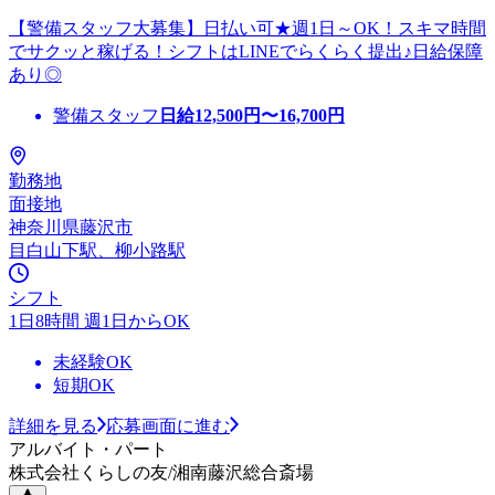
【警備スタッフ大募集】日払い可★週1日～OK！スキマ時間
でサクッと稼げる！シフトはLINEでらくらく提出♪日給保障
あり◎
警備スタッフ
日給
12,500
円〜
16,700
円
勤務地
面接地
神奈川県藤沢市
目白山下駅、柳小路駅
シフト
1日8時間 週1日からOK
未経験OK
短期OK
詳細を見る
応募画面に進む
アルバイト・パート
株式会社くらしの友/湘南藤沢総合斎場