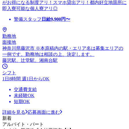
がお得になる制度アリ！スマホ貸出アリ！都内好立地箇所に
即入寮可能な個人寮アリ◎
警備スタッフ
日給
9,900
円〜
勤務地
面接地
神奈川県藤沢市 ※本原稿内の駅・エリア名は募集エリアの
一例です。勤務地は相談の上、決定します。
藤沢駅、辻堂駅、湘南台駅
シフト
1日8時間 週1日からOK
交通費支給
未経験OK
短期OK
詳細を見る
応募画面に進む
新着
アルバイト・パート