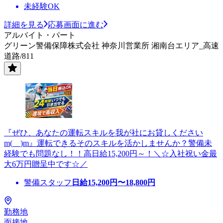
未経験OK
詳細を見る
応募画面に進む
アルバイト・パート
グリーン警備保障株式会社 神奈川営業所 湘南台エリア_高速
道路/811
『ぜひ、あなたの運転スキルを我が社にお貸しください
m(__)m』運転できるそのスキルを活かしませんか？警備未
経験でも問題なし！！高日給15,200円～！＼☆入社祝い金最
大6万円贈呈中です☆／
警備スタッフ
日給
15,200
円〜
18,800
円
勤務地
面接地