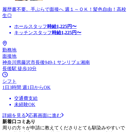
履歴書不要。手ぶらで面接へ 週１～ＯＫ！髪色自由！高校
生◎
ホールスタッフ
時給
1,225
円〜
キッチンスタッフ
時給
1,225
円〜
勤務地
面接地
神奈川県藤沢市長後949-1 サンリブェ湘南
長後駅 徒歩10分
シフト
1日3時間 週1日からOK
交通費支給
未経験OK
詳細を見る
応募画面に進む
新着口コミあり
周りの方々が申請に教えてくださりとても馴染みやすいで