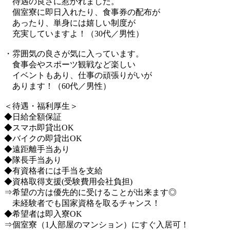
待遇の良さに惹かれました。
個室寮に即日入れたり、食事券の配布が
あったり、単身には嬉しい制度が
充実していますよ！（30代／男性）
・雰囲気の良さが気に入っています。
食事会やスポーツ観戦など楽しい
イベントもあり、仕事の頑張りがいが
あります！（60代／男性）
＜待遇・福利厚生＞
◆日給全額保証
◆スマホ即貸出OK
◆バイクの即貸出OK
◆遠距離手当あり
◆隊長手当あり
◆有資格者には手当を支給
◆資格取得支援(受験費用会社負担)
⇒希望の方は優先的に受けることが出来ます◎
未経験者でも国家資格を取るチャンス！
◆希望者は即入寮OK
⇒個室寮（1人部屋のマンション）にすぐ入居可！