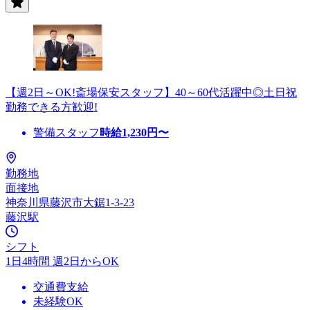
【週2日～OK!斎場保安スタッフ】40～60代活躍中◎土日祝
勤務できる方歓迎!
警備スタッフ
時給
1,230
円〜
勤務地
面接地
神奈川県藤沢市大鋸1-3-23
藤沢駅
シフト
1日4時間 週2日からOK
交通費支給
未経験OK