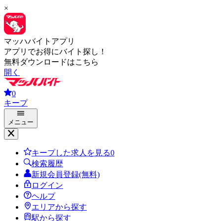
×
マッハバイトアプリ
アプリでお得にバイト探し！
無料ダウンロードはこちら
開く
0
キープ
メニュー
キープした求人を見る
0
検索履歴
新規会員登録(無料)
ログイン
ヘルプ
エリアから探す
駅から探す