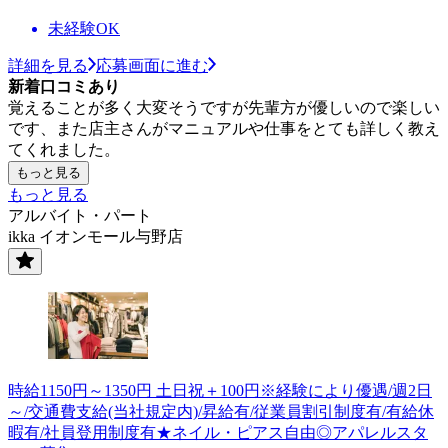
未経験OK
詳細を見る
応募画面に進む
新着口コミあり
覚えることが多く大変そうですが先輩方が優しいので楽しい
です、また店主さんがマニュアルや仕事をとても詳しく教え
てくれました。
もっと見る
もっと見る
アルバイト・パート
ikka イオンモール与野店
時給1150円～1350円 土日祝＋100円※経験により優遇/週2日
～/交通費支給(当社規定内)/昇給有/従業員割引制度有/有給休
暇有/社員登用制度有★ネイル・ピアス自由◎アパレルスタ