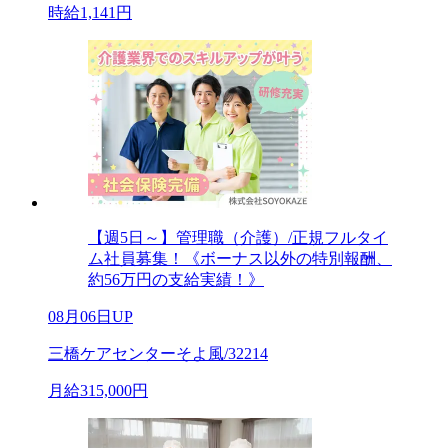
時給1,141円
【週5日～】管理職（介護）/正規フルタイ
ム社員募集！《ボーナス以外の特別報酬、
約56万円の支給実績！》
08月06日UP
三橋ケアセンターそよ風/32214
月給315,000円