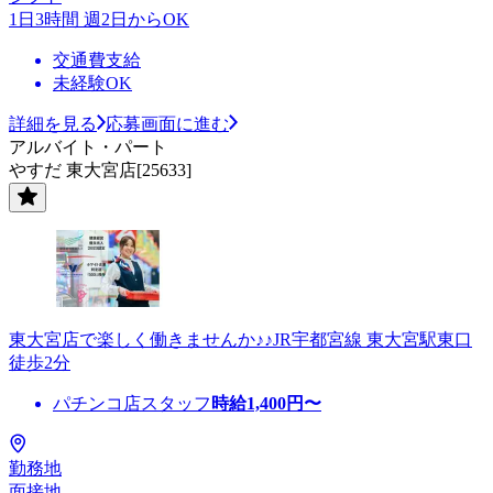
1日3時間 週2日からOK
交通費支給
未経験OK
詳細を見る
応募画面に進む
アルバイト・パート
やすだ 東大宮店[25633]
東大宮店で楽しく働きませんか♪♪JR宇都宮線 東大宮駅東口
徒歩2分
パチンコ店スタッフ
時給
1,400
円〜
勤務地
面接地