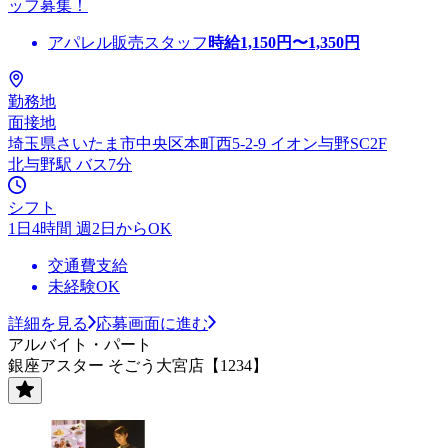
ッフ募集！
アパレル販売スタッフ
時給
1,150
円〜
1,350
円
勤務地
面接地
埼玉県さいたま市中央区本町西5-2-9 イオン与野SC2F
北与野駅 バス7分
シフト
1日4時間 週2日からOK
交通費支給
未経験OK
詳細を見る
応募画面に進む
アルバイト・パート
銀座アスター そごう大宮店【1234】