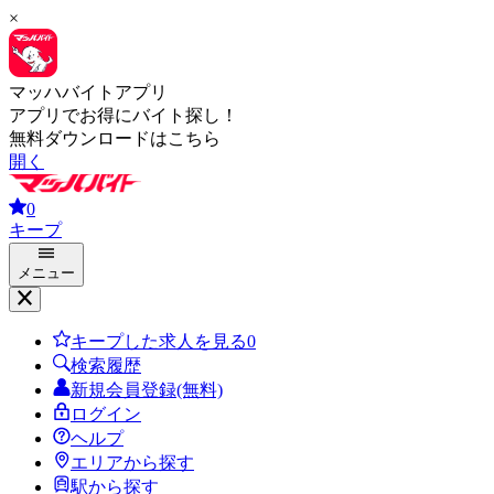
×
マッハバイトアプリ
アプリでお得にバイト探し！
無料ダウンロードはこちら
開く
0
キープ
メニュー
キープした求人を見る
0
検索履歴
新規会員登録(無料)
ログイン
ヘルプ
エリアから探す
駅から探す