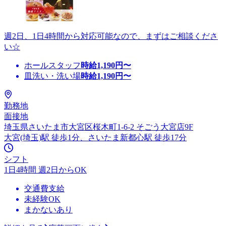
週2日、1日4時間から対応可能なので、まずはご相談くださ
い☆
ホールスタッフ
時給
1,190
円〜
皿洗い・洗い場
時給
1,190
円〜
勤務地
面接地
埼玉県さいたま市大宮区桜木町1-6-2 そごう大宮店9F
大宮(埼玉)駅 徒歩1分、さいたま新都心駅 徒歩17分
シフト
1日4時間 週2日からOK
交通費支給
未経験OK
まかないあり