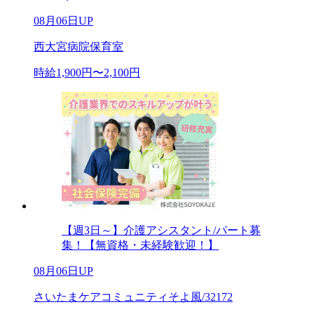
08月06日UP
西大宮病院保育室
時給1,900円〜2,100円
【週3日～】介護アシスタント/パート募
集！【無資格・未経験歓迎！】
08月06日UP
さいたまケアコミュニティそよ風/32172