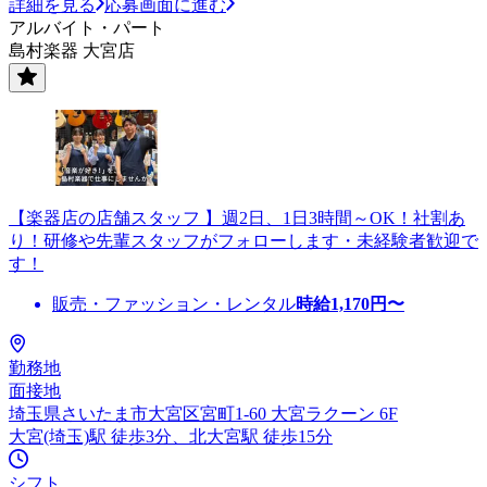
詳細を見る
応募画面に進む
アルバイト・パート
島村楽器 大宮店
【楽器店の店舗スタッフ 】週2日、1日3時間～OK！社割あ
り！研修や先輩スタッフがフォローします・未経験者歓迎で
す！
販売・ファッション・レンタル
時給
1,170
円〜
勤務地
面接地
埼玉県さいたま市大宮区宮町1-60 大宮ラクーン 6F
大宮(埼玉)駅 徒歩3分、北大宮駅 徒歩15分
シフト