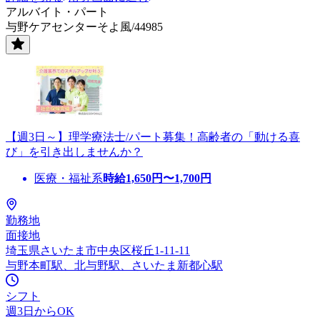
アルバイト・パート
与野ケアセンターそよ風/44985
【週3日～】理学療法士/パート募集！高齢者の「動ける喜
び」を引き出しませんか？
医療・福祉系
時給
1,650
円〜
1,700
円
勤務地
面接地
埼玉県さいたま市中央区桜丘1-11-11
与野本町駅、北与野駅、さいたま新都心駅
シフト
週3日からOK