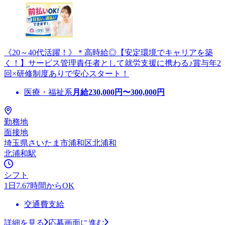
《20～40代活躍！》＊高時給◎【安定環境でキャリアを築
く！】サービス管理責任者として就労支援に携わる♪賞与年2
回×研修制度ありで安心スタート！
医療・福祉系
月給
230,000
円〜
300,000
円
勤務地
面接地
埼玉県さいたま市浦和区北浦和
北浦和駅
シフト
1日7.67時間からOK
交通費支給
詳細を見る
応募画面に進む