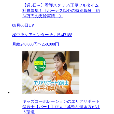
【週5日～】看護スタッフ/正規フルタイム
社員募集！《ボーナス以外の特別報酬、約
34万円の支給実績！》
08月06日UP
桜中央ケアセンターそよ風/43188
月給240,000円〜250,000円
キッズコーポレーションのエリアサポート
保育士【パート】求人！柔軟な働き方が叶
う環境