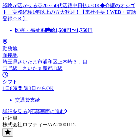
経験が活かせる◎20～50代活躍中日払いOK◆介護のオシゴ
ト！実務経験1年以上の方大歓迎！【来社不要！WEB・電話
登録ＯＫ】
医療・福祉系
時給
1,500
円〜
1,750
円
勤務地
面接地
埼玉県さいたま市浦和区上木崎３丁目
与野駅、さいたま新都心駅
シフト
1日8時間 週3日からOK
交通費支給
詳細を見る
応募画面に進む
正社員
株式会社ロフティー/AA20001115