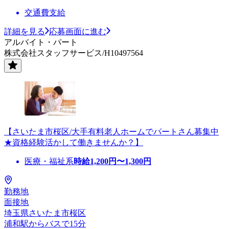
交通費支給
詳細を見る
応募画面に進む
アルバイト・パート
株式会社スタッフサービス/H10497564
【さいたま市桜区/大手有料老人ホームでパートさん募集中
★資格経験活かして働きませんか？】
医療・福祉系
時給
1,200
円〜
1,300
円
勤務地
面接地
埼玉県さいたま市桜区
浦和駅からバスで15分