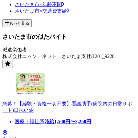
さいたま市×年齢不問
さいたま市×交通費支給
もっと見る
さいたま市の似たバイト
派遣労働者
株式会社ニッソーネット さいたま支社/1201_9228
急募！【経験・資格一切不要】看護助手(病院内の日常サポ
ート)日払いok
医療・福祉系
時給
1,500
円〜
2,250
円