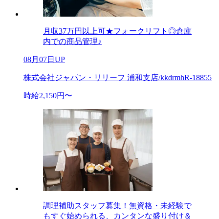
月収37万円以上可★フォークリフト◎倉庫
内での商品管理♪
08月07日UP
株式会社ジャパン・リリーフ 浦和支店/kkdrmhR-18855
時給2,150円〜
調理補助スタッフ募集！無資格・未経験で
もすぐ始められる、カンタンな盛り付け＆