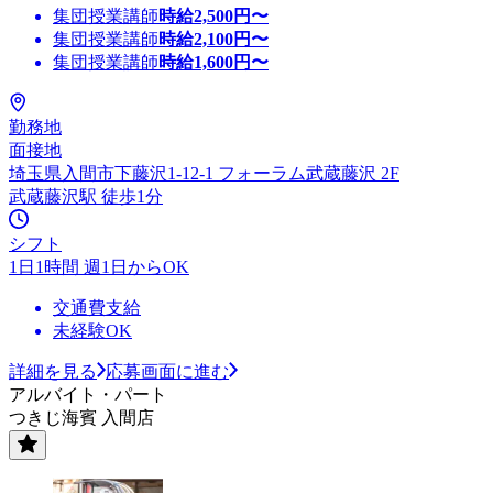
集団授業講師
時給
2,500
円〜
集団授業講師
時給
2,100
円〜
集団授業講師
時給
1,600
円〜
勤務地
面接地
埼玉県入間市下藤沢1-12-1 フォーラム武蔵藤沢 2F
武蔵藤沢駅 徒歩1分
シフト
1日1時間 週1日からOK
交通費支給
未経験OK
詳細を見る
応募画面に進む
アルバイト・パート
つきじ海賓 入間店