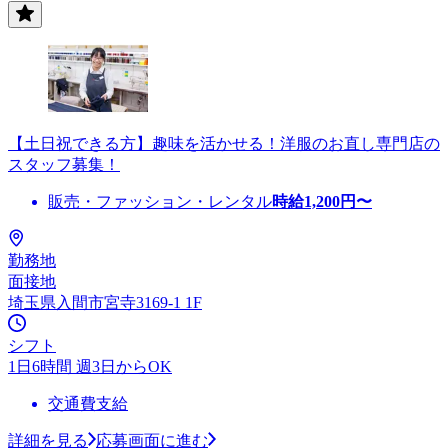
【土日祝できる方】趣味を活かせる！洋服のお直し専門店の
スタッフ募集！
販売・ファッション・レンタル
時給
1,200
円〜
勤務地
面接地
埼玉県入間市宮寺3169-1 1F
シフト
1日6時間 週3日からOK
交通費支給
詳細を見る
応募画面に進む