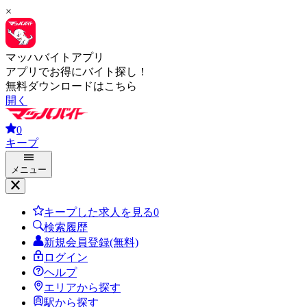
×
マッハバイトアプリ
アプリでお得にバイト探し！
無料ダウンロードはこちら
開く
0
キープ
メニュー
キープした求人を見る
0
検索履歴
新規会員登録(無料)
ログイン
ヘルプ
エリアから探す
駅から探す