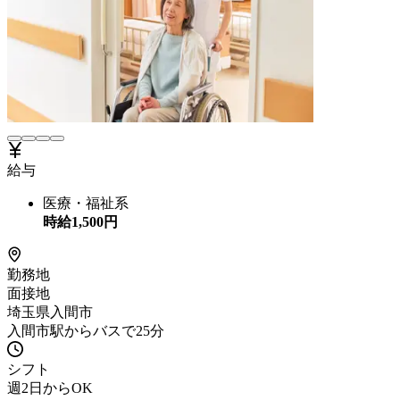
給与
医療・福祉系
時給
1,500
円
勤務地
面接地
埼玉県入間市
入間市駅からバスで25分
シフト
週2日からOK