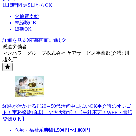
1日8時間 週5日からOK
交通費支給
未経験OK
短期OK
詳細を見る
応募画面に進む
派遣労働者
マンパワーグループ株式会社 ケアサービス事業部(介護) 川
越支店
経験が活かせる◎20～50代活躍中日払いOK◆介護のオシゴ
ト！実務経験1年以上の方大歓迎！【来社不要！WEB・電話
登録ＯＫ】
医療・福祉系
時給
1,500
円〜
1,800
円