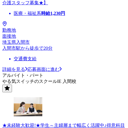
介護スタッフ募集★】
医療・福祉系
時給
1,230
円
勤務地
面接地
埼玉県入間市
入間市駅から徒歩で20分
交通費支給
詳細を見る
応募画面に進む
アルバイト・パート
やる気スイッチのスクールIE 入間校
★未経験大歓迎!★学生～主婦層まで幅広く活躍中♪得意科目