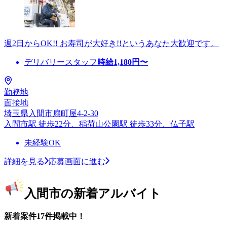
週2日からOK!! お寿司が大好き!!というあなた大歓迎です。
デリバリースタッフ
時給
1,180
円〜
勤務地
面接地
埼玉県入間市扇町屋4-2-30
入間市駅 徒歩22分、稲荷山公園駅 徒歩33分、仏子駅
未経験OK
詳細を見る
応募画面に進む
入間市の新着アルバイト
新着案件17件掲載中！