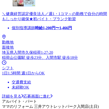
＼健康経営認定優良法人／週1・1コマ～の勤務で自分の時間
もしっかり確保★初バイト・ブランク歓迎
個別指導講師
時給
1,200
円〜
1,466
円
勤務地
面接地
埼玉県入間市久保稲荷1-27-20
稲荷山公園駅 徒歩23分、入間市駅 徒歩18分
シフト
1日1.5時間 週1日からOK
交通費支給
未経験OK
詳細を見る
応募画面に進む
アルバイト・パート
ママのリフォーム 三井アウトレットパーク入間店(土日)