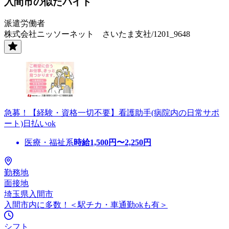
入間市の似たバイト
派遣労働者
株式会社ニッソーネット さいたま支社/1201_9648
急募！【経験・資格一切不要】看護助手(病院内の日常サポ
ート)日払いok
医療・福祉系
時給
1,500
円〜
2,250
円
勤務地
面接地
埼玉県入間市
入間市内に多数！＜駅チカ・車通勤okも有＞
シフト