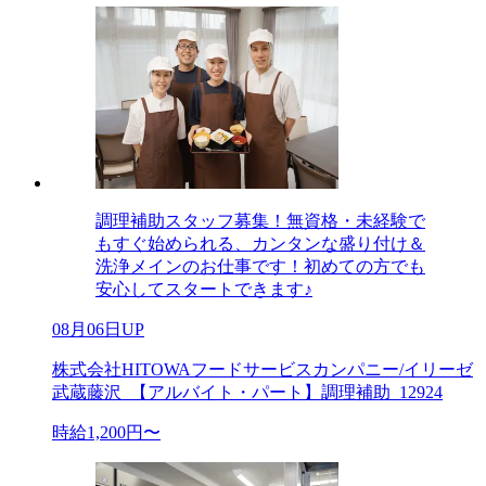
調理補助スタッフ募集！無資格・未経験で
もすぐ始められる、カンタンな盛り付け＆
洗浄メインのお仕事です！初めての方でも
安心してスタートできます♪
08月06日UP
株式会社HITOWAフードサービスカンパニー/イリーゼ
武蔵藤沢_【アルバイト・パート】調理補助_12924
時給1,200円〜