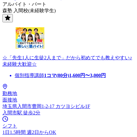
アルバイト・パート
森塾 入間校(未経験学生)
☆「先生1人に生徒2人まで」だから初めてでも教えやすい♪
未経験大歓迎☆
個別指導講師
1コマ(80分)
1,600
円〜
3,000
円
勤務地
面接地
埼玉県入間市豊岡1-2-17 カツヨシビル1F
入間市駅 徒歩2分
シフト
1日1.5時間 週2日からOK