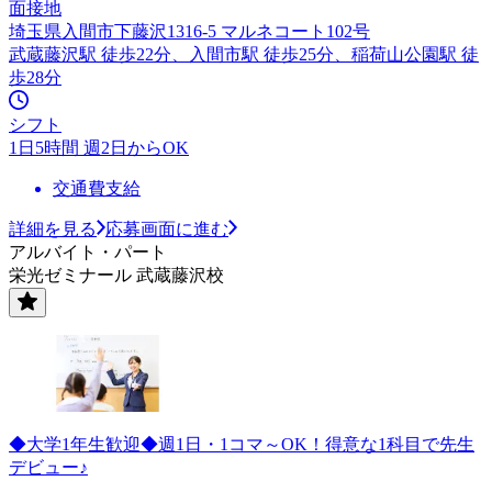
面接地
埼玉県入間市下藤沢1316-5 マルネコート102号
武蔵藤沢駅 徒歩22分、入間市駅 徒歩25分、稲荷山公園駅 徒
歩28分
シフト
1日5時間 週2日からOK
交通費支給
詳細を見る
応募画面に進む
アルバイト・パート
栄光ゼミナール 武蔵藤沢校
◆大学1年生歓迎◆週1日・1コマ～OK！得意な1科目で先生
デビュー♪