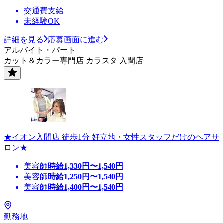
交通費支給
未経験OK
詳細を見る
応募画面に進む
アルバイト・パート
カット＆カラー専門店 カラスタ 入間店
★イオン入間店 徒歩1分 好立地・女性スタッフだけのヘアサ
ロン★
美容師
時給
1,330
円〜
1,540
円
美容師
時給
1,250
円〜
1,540
円
美容師
時給
1,400
円〜
1,540
円
勤務地