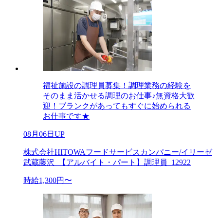
福祉施設の調理員募集！調理業務の経験を
そのまま活かせる調理のお仕事♪無資格大歓
迎！ブランクがあってもすぐに始められる
お仕事です★
08月06日UP
株式会社HITOWAフードサービスカンパニー/イリーゼ
武蔵藤沢_【アルバイト・パート】調理員_12922
時給1,300円〜