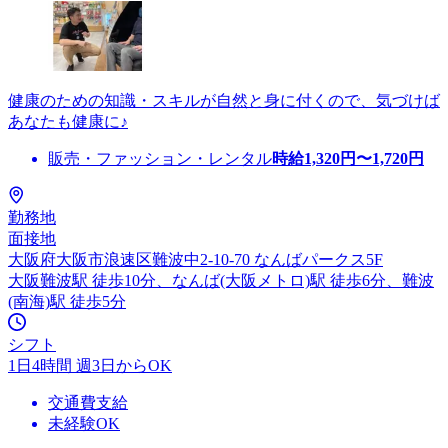
健康のための知識・スキルが自然と身に付くので、気づけば
あなたも健康に♪
販売・ファッション・レンタル
時給
1,320
円〜
1,720
円
勤務地
面接地
大阪府大阪市浪速区難波中2-10-70 なんばパークス5F
大阪難波駅 徒歩10分、なんば(大阪メトロ)駅 徒歩6分、難波
(南海)駅 徒歩5分
シフト
1日4時間 週3日からOK
交通費支給
未経験OK