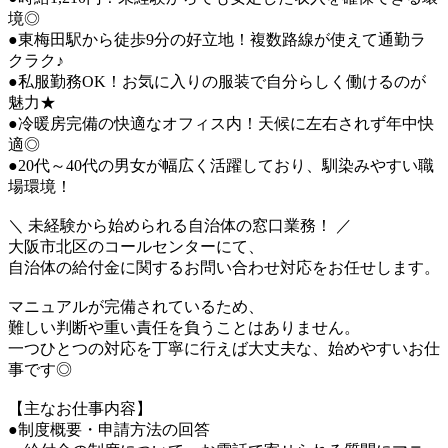
境◎
●東梅田駅から徒歩9分の好立地！複数路線が使えて通勤ラ
クラク♪
●私服勤務OK！お気に入りの服装で自分らしく働けるのが
魅力★
●冷暖房完備の快適なオフィス内！天候に左右されず年中快
適◎
●20代～40代の男女が幅広く活躍しており、馴染みやすい職
場環境！
＼ 未経験から始められる自治体の窓口業務！ ／
大阪市北区のコールセンターにて、
自治体の給付金に関するお問い合わせ対応をお任せします。
マニュアルが完備されているため、
難しい判断や重い責任を負うことはありません。
一つひとつの対応を丁寧に行えば大丈夫な、始めやすいお仕
事です◎
【主なお仕事内容】
●制度概要・申請方法の回答