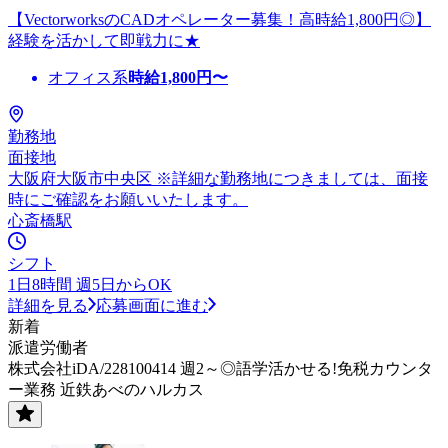
【VectorworksのCADオペレーター募集！高時給1,800円◎】
経験を活かして即戦力に★
オフィス系
時給
1,800
円〜
勤務地
面接地
大阪府大阪市中央区 ※詳細な勤務地につきましては、面接
時にご確認をお願いいたします。
心斎橋駅
シフト
1日8時間 週5日からOK
詳細を見る
応募画面に進む
新着
派遣労働者
株式会社iDA/228100414 週2～◎語学活かせる!免税カウンタ
ー業務 近鉄あべのハルカス