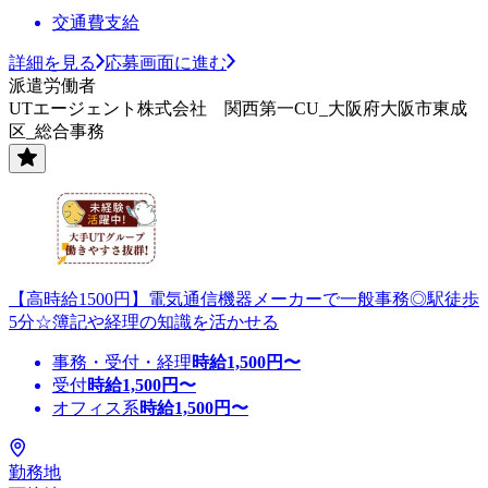
交通費支給
詳細を見る
応募画面に進む
派遣労働者
UTエージェント株式会社 関西第一CU_大阪府大阪市東成
区_総合事務
【高時給1500円】電気通信機器メーカーで一般事務◎駅徒歩
5分☆簿記や経理の知識を活かせる
事務・受付・経理
時給
1,500
円〜
受付
時給
1,500
円〜
オフィス系
時給
1,500
円〜
勤務地