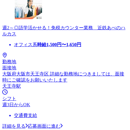
週2～◎語学活かせる！免税カウンター業務 近鉄あべのハ
ルカス
オフィス系
時給
1,500
円〜
1,650
円
勤務地
面接地
大阪府大阪市天王寺区 詳細な勤務地につきましては、面接
時にご確認をお願いいたします
天王寺駅
シフト
週3日からOK
交通費支給
詳細を見る
応募画面に進む