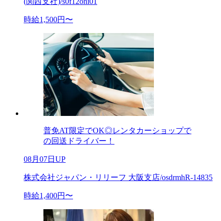
(関西支社)/s0f12oni01
時給1,500円〜
普免AT限定でOK◎レンタカーショップで
の回送ドライバー！
08月07日UP
株式会社ジャパン・リリーフ 大阪支店/osdrmhR-14835
時給1,400円〜