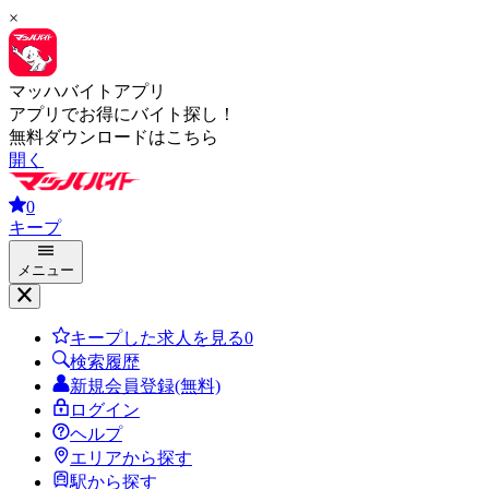
×
マッハバイトアプリ
アプリでお得にバイト探し！
無料ダウンロードはこちら
開く
0
キープ
メニュー
キープした求人を見る
0
検索履歴
新規会員登録(無料)
ログイン
ヘルプ
エリアから探す
駅から探す