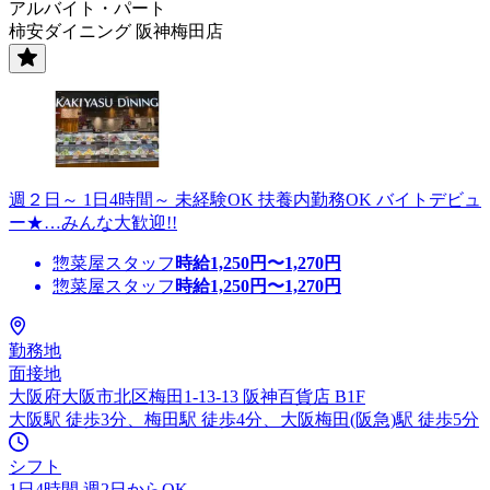
アルバイト・パート
柿安ダイニング 阪神梅田店
週２日～ 1日4時間～ 未経験OK 扶養内勤務OK バイトデビュ
ー★…みんな大歓迎!!
惣菜屋スタッフ
時給
1,250
円〜
1,270
円
惣菜屋スタッフ
時給
1,250
円〜
1,270
円
勤務地
面接地
大阪府大阪市北区梅田1-13-13 阪神百貨店 B1F
大阪駅 徒歩3分、梅田駅 徒歩4分、大阪梅田(阪急)駅 徒歩5分
シフト
1日4時間 週2日からOK