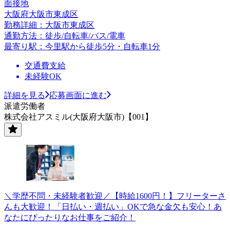
面接地
大阪府大阪市東成区
勤務詳細：大阪市東成区
通勤方法：徒歩/自転車/バス/電車
最寄り駅：今里駅から徒歩5分・自転車1分
交通費支給
未経験OK
詳細を見る
応募画面に進む
派遣労働者
株式会社アスミル(大阪府大阪市)【001】
＼学歴不問・未経験者歓迎／【時給1600円！】フリーターさ
んも大歓迎！「日払い・週払い」OKで急な金欠も安心！あ
なたにぴったりなお仕事をご紹介！