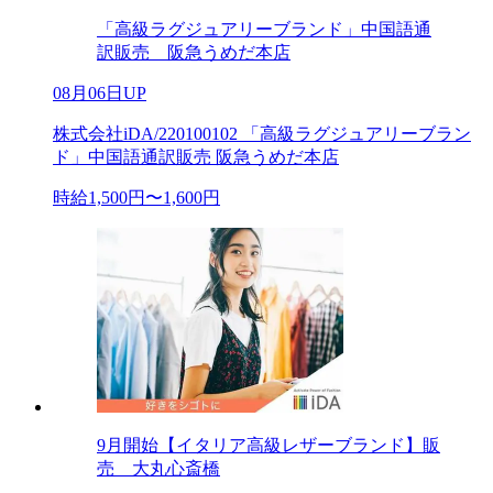
「高級ラグジュアリーブランド」中国語通
訳販売 阪急うめだ本店
08月06日UP
株式会社iDA/220100102 「高級ラグジュアリーブラン
ド」中国語通訳販売 阪急うめだ本店
時給1,500円〜1,600円
9月開始【イタリア高級レザーブランド】販
売 大丸心斎橋