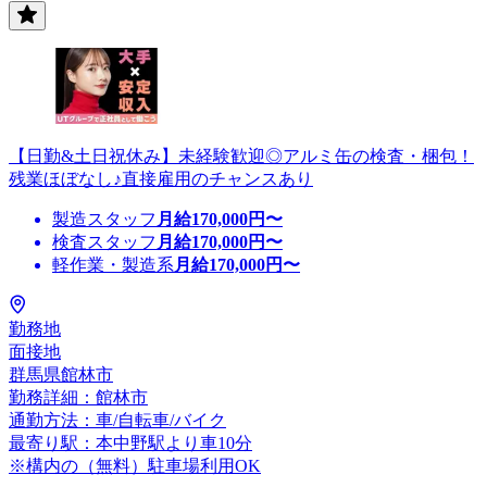
【日勤&土日祝休み】未経験歓迎◎アルミ缶の検査・梱包！
残業ほぼなし♪直接雇用のチャンスあり
製造スタッフ
月給
170,000
円〜
検査スタッフ
月給
170,000
円〜
軽作業・製造系
月給
170,000
円〜
勤務地
面接地
群馬県館林市
勤務詳細：館林市
通勤方法：車/自転車/バイク
最寄り駅：本中野駅より車10分
※構内の（無料）駐車場利用OK