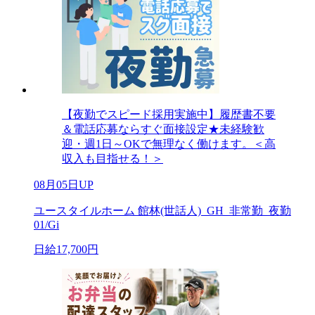
【夜勤でスピード採用実施中】履歴書不要
＆電話応募ならすぐ面接設定★未経験歓
迎・週1日～OKで無理なく働けます。＜高
収入も目指せる！＞
08月05日UP
ユースタイルホーム 館林(世話人)_GH_非常勤_夜勤
01/Gi
日給17,700円