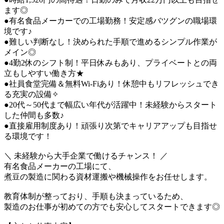
ます◎
●有名食品メーカーでの工場勤務！安定感バツグンの職場環
境です♪
●難しい判断なし！決められた手順で進めるシンプル作業が
メイン◎
●4勤2休のシフト制！平日休みもあり、プライベートとの両
立もしやすい働き方★
●社員食堂完備＆無料Wi-Fiあり！休憩中もリフレッシュでき
る充実の設備✧
●20代～50代まで幅広い年代が活躍中！未経験からスタート
した仲間も多数♪
●直接雇用制度あり！頑張り次第でキャリアアップも目指せ
る環境です！
＼ 未経験から大手企業で働けるチャンス！ ／
有名食品メーカーの工場にて、
煮豆の製造に関わる資材運搬や機械操作をお任せします。
教育体制が整っており、手順も決まっているため、
製造のお仕事が初めての方でも安心してスタートできます◎