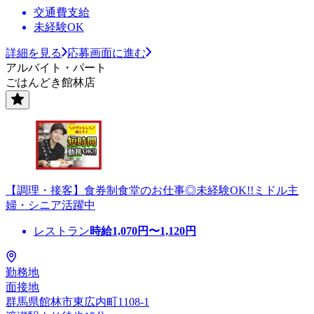
交通費支給
未経験OK
詳細を見る
応募画面に進む
アルバイト・パート
ごはんどき館林店
【調理・接客】食券制食堂のお仕事◎未経験OK!!ミドル主
婦・シニア活躍中
レストラン
時給
1,070
円〜
1,120
円
勤務地
面接地
群馬県館林市東広内町1108-1