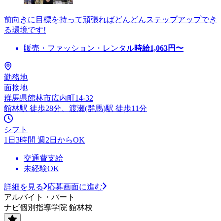
前向きに目標を持って頑張ればどんどんステップアップでき
る環境です!
販売・ファッション・レンタル
時給
1,063
円〜
勤務地
面接地
群馬県館林市広内町14-32
館林駅 徒歩28分、渡瀬(群馬)駅 徒歩11分
シフト
1日3時間 週2日からOK
交通費支給
未経験OK
詳細を見る
応募画面に進む
アルバイト・パート
ナビ個別指導学院 館林校