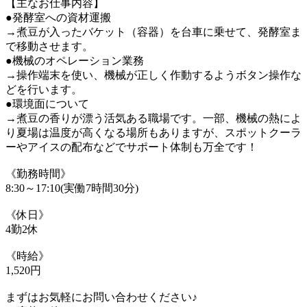
【主なお仕事内容】
●発酵室への資材運搬
→煮豆が入ったバケット（容器）を台車に乗せて、発酵室ま
で移動させます。
●機械のオペレーション業務
→操作端末を使い、機械が正しく作動するようボタン操作な
どを行います。
●環境面について
→煮豆の香りが漂う活気ある職場です。一部、機械の熱によ
り夏場は温度が高くなる場所もありますが、スポットクーラ
ーやアイスの配布などでサポート体制も万全です！
《勤務時間》
8:30～17:10(実働7時間30分)
《休日》
4勤2休
《時給》
1,520円
まずはお気軽にお問い合わせください♪