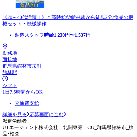
《20～40代活躍！》＊高時給◎館林駅から徒歩2分/食品の機
械セット・機械操作
製造スタッフ
時給
1,230
円〜
1,537
円
勤務地
面接地
群馬県館林市栄町
館林駅
シフト
1日7.5時間からOK
交通費支給
詳細を見る
応募画面に進む
派遣労働者
UTエージェント株式会社 北関東第二CU_群馬県館林市_検
品･検査