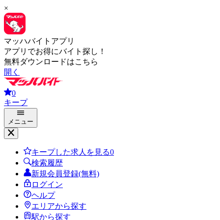
×
マッハバイトアプリ
アプリでお得にバイト探し！
無料ダウンロードはこちら
開く
0
キープ
メニュー
キープした求人を見る
0
検索履歴
新規会員登録(無料)
ログイン
ヘルプ
エリアから探す
駅から探す