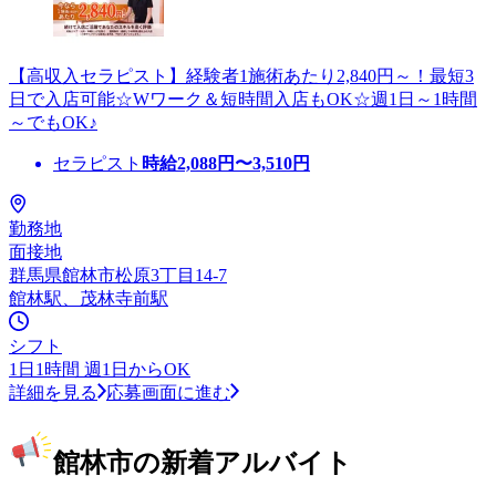
【高収入セラピスト】経験者1施術あたり2,840円～！最短3
日で入店可能☆Wワーク＆短時間入店もOK☆週1日～1時間
～でもOK♪
セラピスト
時給
2,088
円〜
3,510
円
勤務地
面接地
群馬県館林市松原3丁目14-7
館林駅、茂林寺前駅
シフト
1日1時間 週1日からOK
詳細を見る
応募画面に進む
館林市の新着アルバイト