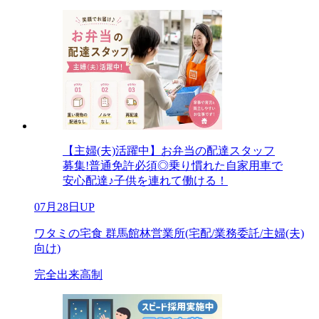
【主婦(夫)活躍中】お弁当の配達スタッフ
募集!普通免許必須◎乗り慣れた自家用車で
安心配達♪子供を連れて働ける！
07月28日UP
ワタミの宅食 群馬館林営業所(宅配/業務委託/主婦(夫)
向け)
完全出来高制