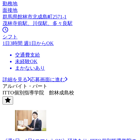
勤務地
面接地
群馬県館林市北成島町2571-1
茂林寺前駅、川俣駅、多々良駅
シフト
1日3時間 週1日からOK
交通費支給
未経験OK
まかないあり
詳細を見る
応募画面に進む
アルバイト・パート
ITTO個別指導学院 館林成島校