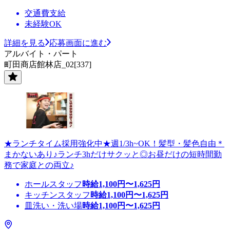
交通費支給
未経験OK
詳細を見る
応募画面に進む
アルバイト・パート
町田商店館林店_02[337]
★ランチタイム採用強化中★週1/3h~OK！髪型・髪色自由＊
まかないあり♪ランチ3hだけサクッと◎お昼だけの短時間勤
務で家庭との両立♪
ホールスタッフ
時給
1,100
円〜
1,625
円
キッチンスタッフ
時給
1,100
円〜
1,625
円
皿洗い・洗い場
時給
1,100
円〜
1,625
円