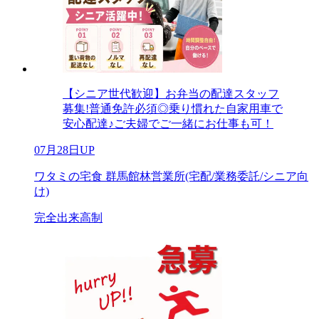
【シニア世代歓迎】お弁当の配達スタッフ
募集!普通免許必須◎乗り慣れた自家用車で
安心配達♪ご夫婦でご一緒にお仕事も可！
07月28日UP
ワタミの宅食 群馬館林営業所(宅配/業務委託/シニア向
け)
完全出来高制