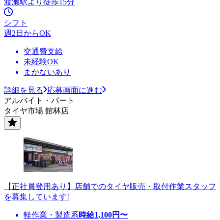
渡瀬駅より徒歩15分
シフト
週2日からOK
交通費支給
未経験OK
まかないあり
詳細を見る
応募画面に進む
アルバイト・パート
タイヤ市場 館林店
【正社員登用あり】店舗でのタイヤ販売・取付作業スタッフ
を募集しています!
軽作業・製造系
時給
1,100
円〜