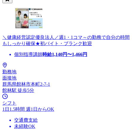
＼健康経営認定優良法人／週1・1コマ～の勤務で自分の時間
もしっかり確保★初バイト・ブランク歓迎
個別指導講師
時給
1,140
円〜
1,466
円
勤務地
面接地
群馬県館林市本町2-7-1
館林駅 徒歩5分
シフト
1日1.5時間 週1日からOK
交通費支給
未経験OK