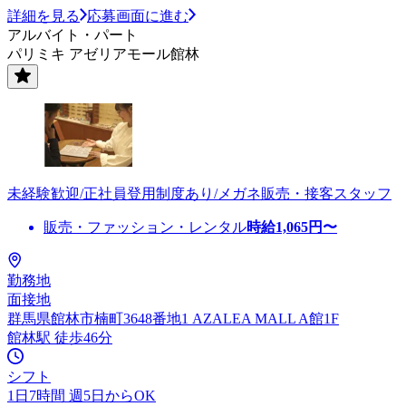
詳細を見る
応募画面に進む
アルバイト・パート
パリミキ アゼリアモール館林
未経験歓迎/正社員登用制度あり/メガネ販売・接客スタッフ
販売・ファッション・レンタル
時給
1,065
円〜
勤務地
面接地
群馬県館林市楠町3648番地1 AZALEA MALL A館1F
館林駅 徒歩46分
シフト
1日7時間 週5日からOK