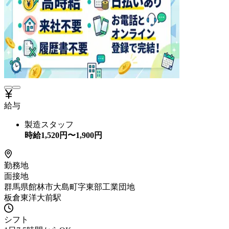
給与
製造スタッフ
時給
1,520
円〜
1,900
円
勤務地
面接地
群馬県館林市大島町字東部工業団地
板倉東洋大前駅
シフト