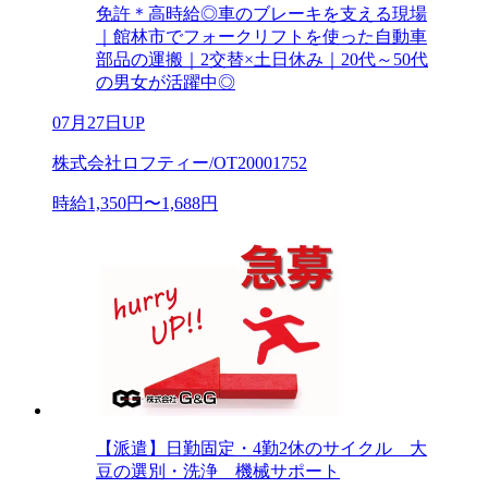
免許＊高時給◎車のブレーキを支える現場
｜館林市でフォークリフトを使った自動車
部品の運搬｜2交替×土日休み｜20代～50代
の男女が活躍中◎
07月27日UP
株式会社ロフティー/OT20001752
時給1,350円〜1,688円
【派遣】日勤固定・4勤2休のサイクル 大
豆の選別・洗浄 機械サポート