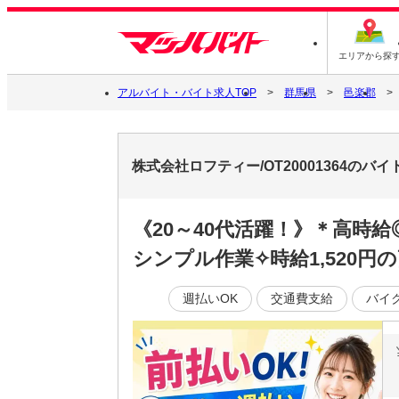
エリアから探
アルバイト・バイト求人TOP
群馬県
邑楽郡
株式会社ロフティー/OT20001364のバ
《20～40代活躍！》＊高
シンプル作業✧時給1,520円
週払いOK
交通費支給
バイ