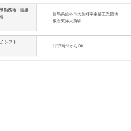
勤務地・面接
群馬県館林市大島町字東部工業団地
地
板倉東洋大前駅
シフト
1日7時間からOK