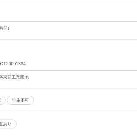
7時間)
20001364
字東部工業団地
K
学生不可
度あり