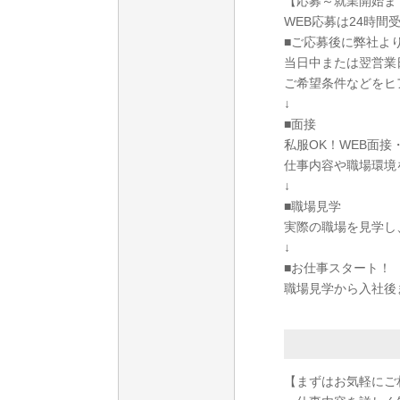
【応募～就業開始ま
WEB応募は24時間
■ご応募後に弊社よ
当日中または翌営業
ご希望条件などをヒ
↓
■面接
私服OK！WEB面
仕事内容や職場環境
↓
■職場見学
実際の職場を見学し
↓
■お仕事スタート！
職場見学から入社後
【まずはお気軽にご