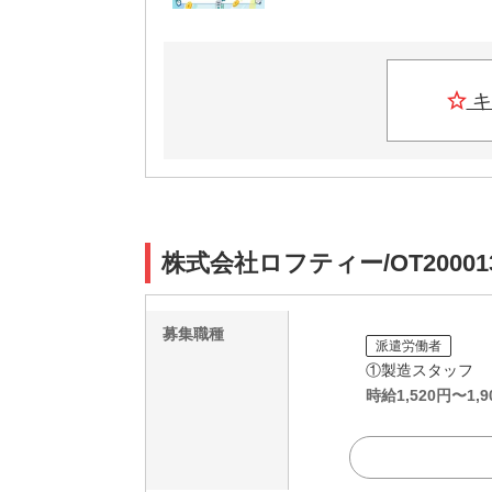
キ
株式会社ロフティー/OT2000
募集職種
派遣労働者
①製造スタッフ
時給
1,520
円〜
1,9