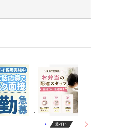
車/バイク通勤OK,社員登用あり,喫煙OK,時給
週2日〜