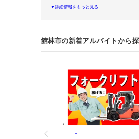
・社会保険完備
▼詳細情報をもっと見る
・マイカー通勤OK
・制服貸与
・社員食堂あり
・直接雇用制度あり
館林市の新着アルバイトから
＜こだわり条件＞
未経験者活躍中,20代活躍中,30代活躍中,40
1400円～
＜アクセス＞
板倉東洋大前駅から車で10分
※雇用元は株式会社ロフティーです。