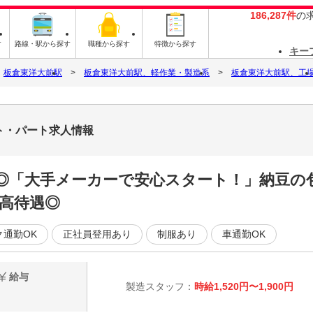
186,287件
の
す
路線・駅から探す
職種から探す
特徴から探す
キー
板倉東洋大前駅
板倉東洋大前駅、軽作業・製造系
板倉東洋大前駅、工
イト・パート求人情報
時給◎「大手メーカーで安心スタート！」納豆
の高待遇◎
ク通勤OK
正社員登用あり
制服あり
車通勤OK
給与
製造スタッフ：
時給1,520円〜1,900円