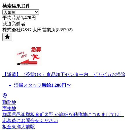
検索結果
12
件
平均時給
1,470
円
派遣労働者
株式会社G&G 太田営業所(885392)
【派遣】（茶髪OK）食品加工センター内 ピカピカお掃除
清掃スタッフ
時給
1,200
円〜
勤務地
面接地
群馬県邑楽郡板倉町泉野 ※詳細な勤務地につきましては、
応募後にお問合せください
板倉東洋大前駅