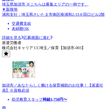
埼玉県加須市 ※こちらは募集エリアの一例です。
▼面接地
浦和支社：埼玉県さいたま市南区南浦和2-33-8 田口ビル2階
交通費支給
未経験OK
詳細を見る
応募画面に進む
派遣労働者
株式会社キャリア CC埼玉／保育【加須市-003】
加須市／あなたらしく働ける保育補助のお仕事！【派遣社
員】※資格必須
幼児教育スタッフ
時給
1,750
円〜