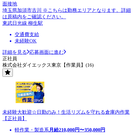
面接地
埼玉県加須市古川 ※こちらは勤務エリアとなります。詳細
は原稿内をご確認ください。
東武日光線 柳生駅
交通費支給
未経験OK
詳細を見る
応募画面に進む
正社員
株式会社ダイエックス東京【作業員】(16)
未経験大歓迎☆日勤のみ！生活リズムを守れる倉庫内作業
【正社員】
軽作業・製造系
月給
210,000
円〜
350,000
円