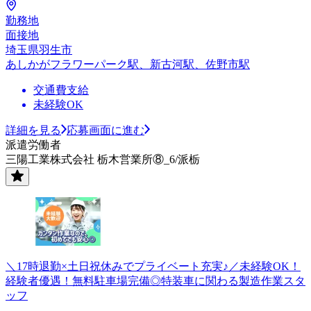
勤務地
面接地
埼玉県羽生市
あしかがフラワーパーク駅、新古河駅、佐野市駅
交通費支給
未経験OK
詳細を見る
応募画面に進む
派遣労働者
三陽工業株式会社 栃木営業所⑧_6/派栃
＼17時退勤×土日祝休みでプライベート充実♪／未経験OK！
経験者優遇！無料駐車場完備◎特装車に関わる製造作業スタ
ッフ