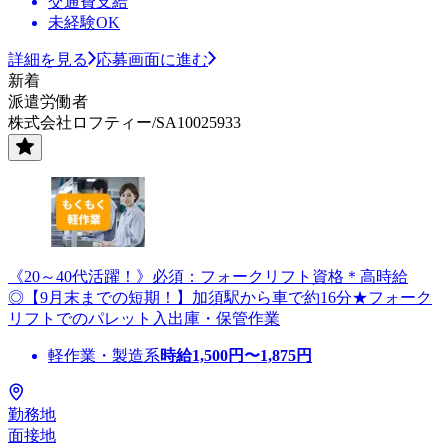
交通費支給
未経験OK
詳細を見る
応募画面に進む
新着
派遣労働者
株式会社ロフティー/SA10025933
《20～40代活躍！》必須：フォークリフト資格＊高時給
◎【9月末までの短期！】加須駅から車で約16分★フォーク
リフトでのパレット入出庫・保管作業
軽作業・製造系
時給
1,500
円〜
1,875
円
勤務地
面接地