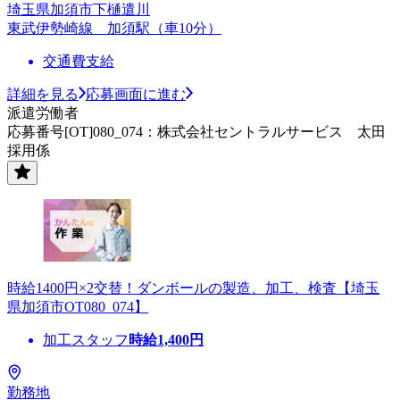
埼玉県加須市下樋遣川
東武伊勢崎線 加須駅（車10分）
交通費支給
詳細を見る
応募画面に進む
派遣労働者
応募番号[OT]080_074：株式会社セントラルサービス 太田
採用係
時給1400円×2交替！ダンボールの製造、加工、検査【埼玉
県加須市OT080_074】
加工スタッフ
時給
1,400
円
勤務地