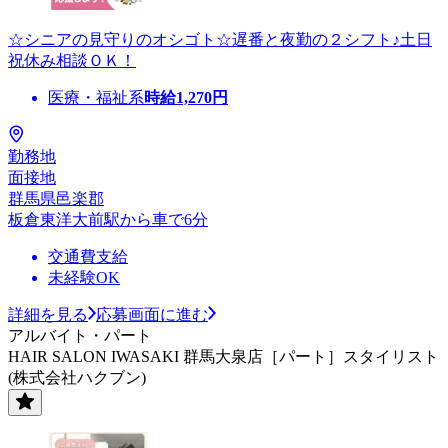
☆シニアの見守りのオシゴト☆遅番と夜勤の２シフト♪土日
祝休み相談ＯＫ！
医療・福祉系
時給
1,270
円
勤務地
面接地
群馬県邑楽郡
板倉東洋大前駅から車で6分
交通費支給
未経験OK
詳細を見る
応募画面に進む
アルバイト・パート
HAIR SALON IWASAKI 群馬大泉店［パート］スタイリスト
(株式会社ハクブン)