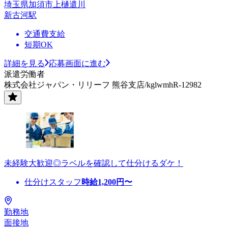
埼玉県加須市上樋遣川
新古河駅
交通費支給
短期OK
詳細を見る
応募画面に進む
派遣労働者
株式会社ジャパン・リリーフ 熊谷支店/kglwmhR-12982
未経験大歓迎◎ラベルを確認して仕分けるダケ！
仕分けスタッフ
時給
1,200
円〜
勤務地
面接地