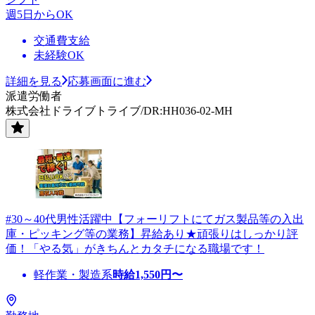
週5日からOK
交通費支給
未経験OK
詳細を見る
応募画面に進む
派遣労働者
株式会社ドライブトライブ/DR:HH036-02-MH
#30～40代男性活躍中【フォーリフトにてガス製品等の入出
庫・ピッキング等の業務】昇給あり★頑張りはしっかり評
価！「やる気」がきちんとカタチになる職場です！
軽作業・製造系
時給
1,550
円〜