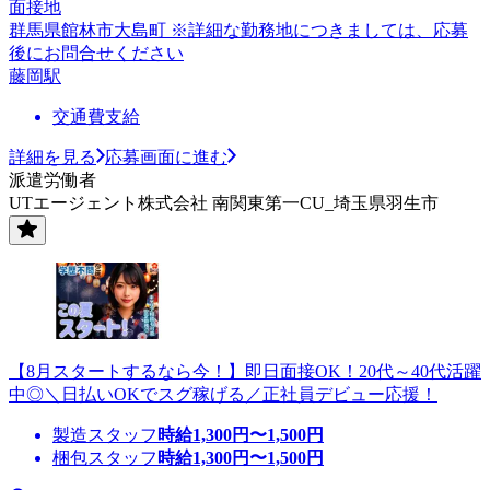
面接地
群馬県館林市大島町 ※詳細な勤務地につきましては、応募
後にお問合せください
藤岡駅
交通費支給
詳細を見る
応募画面に進む
派遣労働者
UTエージェント株式会社 南関東第一CU_埼玉県羽生市
【8月スタートするなら今！】即日面接OK！20代～40代活躍
中◎＼日払いOKでスグ稼げる／正社員デビュー応援！
製造スタッフ
時給
1,300
円〜
1,500
円
梱包スタッフ
時給
1,300
円〜
1,500
円