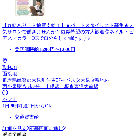
【昇給あり！交通費支給！】★パートスタイリスト募集★人
気サロンで働きませんか？復職希望の方大歓迎◎ネイル・ピ
アス・カラーOKで自分らしく働けます♪
美容師
時給
1,200
円〜
1,600
円
勤務地
面接地
群馬県邑楽郡大泉町住吉57-4 ベスタ大泉店敷地内
西小泉駅 徒歩7分、川俣駅、板倉東洋大前駅
シフト
1日3時間 週1日からOK
交通費支給
詳細を見る
応募画面に進む
派遣労働者