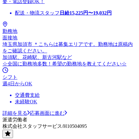
要・電話登録OK！
配送・物流スタッフ
日給
15,225
円〜
19,032
円
勤務地
面接地
埼玉県加須市 ＊こちらは募集エリアです。勤務地は原稿内
をご確認ください。
加須駅、花崎駅、新古河駅など
☆全国に勤務地多数！希望の勤務地を教えてください☆
シフト
週4日からOK
交通費支給
未経験OK
詳細を見る
応募画面に進む
派遣労働者
株式会社スタッフサービス/H10504095