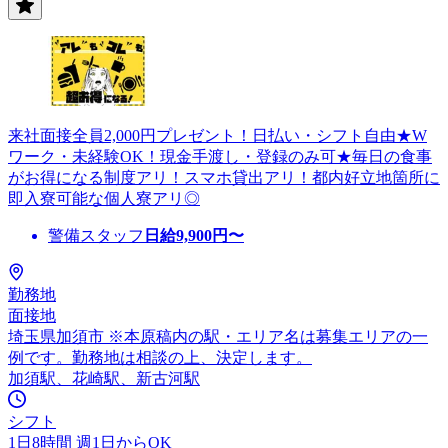
来社面接全員2,000円プレゼント！日払い・シフト自由★W
ワーク・未経験OK！現金手渡し・登録のみ可★毎日の食事
がお得になる制度アリ！スマホ貸出アリ！都内好立地箇所に
即入寮可能な個人寮アリ◎
警備スタッフ
日給
9,900
円〜
勤務地
面接地
埼玉県加須市 ※本原稿内の駅・エリア名は募集エリアの一
例です。勤務地は相談の上、決定します。
加須駅、花崎駅、新古河駅
シフト
1日8時間 週1日からOK