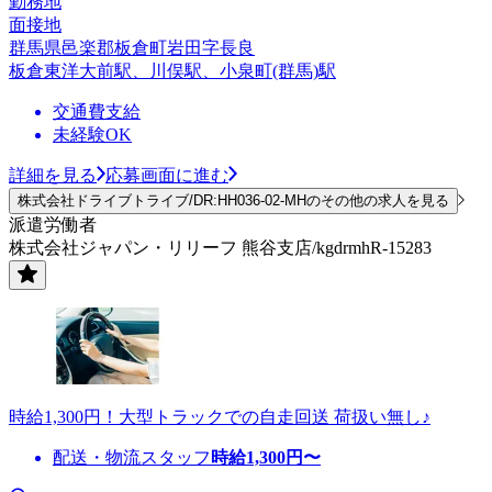
勤務地
面接地
群馬県邑楽郡板倉町岩田字長良
板倉東洋大前駅、川俣駅、小泉町(群馬)駅
交通費支給
未経験OK
詳細を見る
応募画面に進む
株式会社ドライブトライブ/DR:HH036-02-MHのその他の求人を見る
派遣労働者
株式会社ジャパン・リリーフ 熊谷支店/kgdrmhR-15283
時給1,300円！大型トラックでの自走回送 荷扱い無し♪
配送・物流スタッフ
時給
1,300
円〜