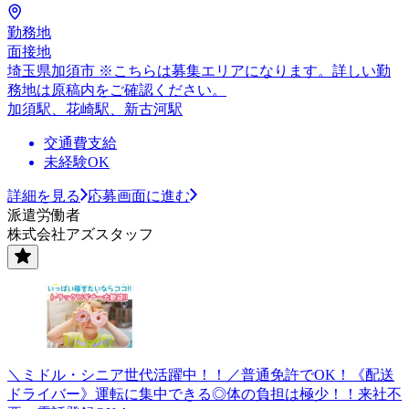
勤務地
面接地
埼玉県加須市 ※こちらは募集エリアになります。詳しい勤
務地は原稿内をご確認ください。
加須駅、花崎駅、新古河駅
交通費支給
未経験OK
詳細を見る
応募画面に進む
派遣労働者
株式会社アズスタッフ
＼ミドル・シニア世代活躍中！！／普通免許でOK！《配送
ドライバー》運転に集中できる◎体の負担は極少！！来社不