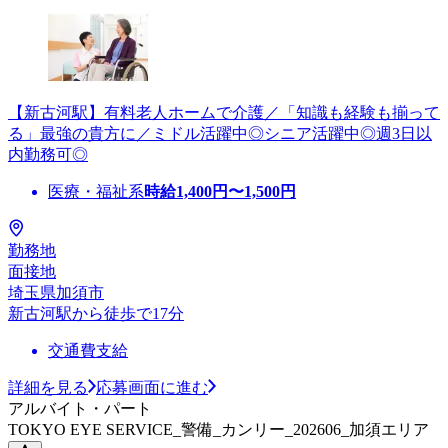
【新古河駅】有料老人ホームで介護／「知識も経験も揃って
る」最強の貴方に／ミドル活躍中◎シニア活躍中◎週3日以
内勤務可◎
医療・福祉系
時給
1,400
円〜
1,500
円
勤務地
面接地
埼玉県加須市
新古河駅から徒歩で17分
交通費支給
詳細を見る
応募画面に進む
アルバイト・パート
TOKYO EYE SERVICE_警備_カンリー_202606_加須エリア