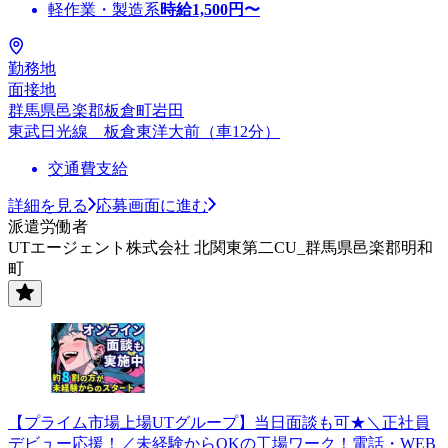
軽作業・製造系
時給
1,500
円〜
勤務地
面接地
群馬県邑楽郡板倉町岩田
東武日光線 板倉東洋大前（車12分）
交通費支給
詳細を見る
応募画面に進む
派遣労働者
UTエージェント株式会社 北関東第二CU_群馬県邑楽郡明和
町
【プライム市場上場UTグループ】当日面談も可★＼正社員
デビュー応援！／未経験からOKの工場ワーク！電話・WEB