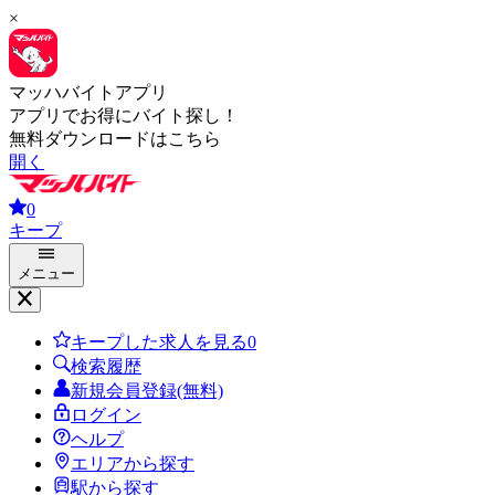
×
マッハバイトアプリ
アプリでお得にバイト探し！
無料ダウンロードはこちら
開く
0
キープ
メニュー
キープした求人を見る
0
検索履歴
新規会員登録(無料)
ログイン
ヘルプ
エリアから探す
駅から探す