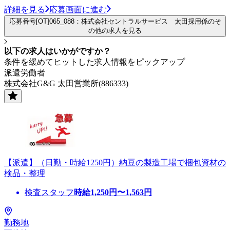
詳細を見る
応募画面に進む
応募番号[OT]065_088：株式会社セントラルサービス 太田採用係のそ
の他の求人を見る
以下の求人はいかがですか？
条件を緩めてヒットした求人情報をピックアップ
派遣労働者
株式会社G&G 太田営業所(886333)
【派遣】（日勤・時給1250円）納豆の製造工場で梱包資材の
検品・整理
検査スタッフ
時給
1,250
円〜
1,563
円
勤務地