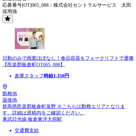
応募番号[OT]065_088：株式会社セントラルサービス 太田
採用係
日勤のみで残業ほぼなし！食品容器をフォークリフトで運搬
【邑楽郡板倉町OT065_088】
倉庫スタッフ
時給
1,350
円
勤務地
面接地
群馬県邑楽郡板倉町泉野 ※こちらは勤務エリアとなりま
す。詳細は原稿内をご確認ください。
東武日光線 板倉東洋大前駅
交通費支給