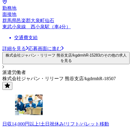
勤務地
面接地
群馬県邑楽郡大泉町仙石
東武小泉線 西小泉駅（車4分）
交通費支給
詳細を見る
応募画面に進む
株式会社ジャパン・リリーフ 熊谷支店/kgdrmhR-15283のその他の求人
を見る
派遣労働者
株式会社ジャパン・リリーフ 熊谷支店/kgdrmhR-18507
日収14,000円以上!土日祝休み!リフト/パレット移動