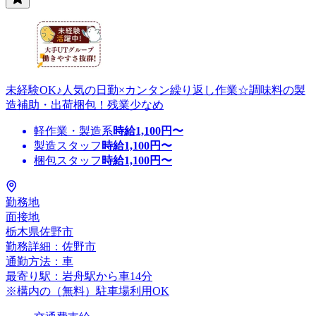
未経験OK♪人気の日勤×カンタン繰り返し作業☆調味料の製
造補助・出荷梱包！残業少なめ
軽作業・製造系
時給
1,100
円〜
製造スタッフ
時給
1,100
円〜
梱包スタッフ
時給
1,100
円〜
勤務地
面接地
栃木県佐野市
勤務詳細：佐野市
通勤方法：車
最寄り駅：岩舟駅から車14分
※構内の（無料）駐車場利用OK