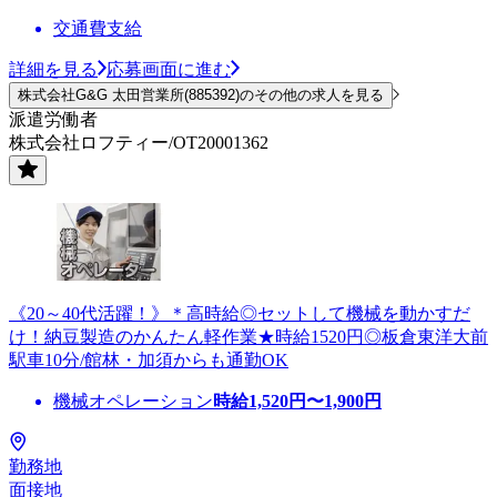
交通費支給
詳細を見る
応募画面に進む
株式会社G&G 太田営業所(885392)のその他の求人を見る
派遣労働者
株式会社ロフティー/OT20001362
《20～40代活躍！》＊高時給◎セットして機械を動かすだ
け！納豆製造のかんたん軽作業★時給1520円◎板倉東洋大前
駅車10分/館林・加須からも通勤OK
機械オペレーション
時給
1,520
円〜
1,900
円
勤務地
面接地