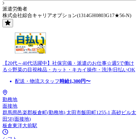
派遣労働者
株式会社綜合キャリアオプション(1314GH0803G17★56-N)
【20代～40代活躍中】社保完備・派遣のお仕事☆週5で働け
る☆野菜の目視検品・カット・キカイ操作・洗浄/日払いOK
配送・物流スタッフ
時給
1,300
円〜
勤務地
面接地
群馬県邑楽郡板倉町(勤務地) 太田市飯田町1255-1 高砂ビル太
田5F(面接地)
板倉東洋大前駅
シフト