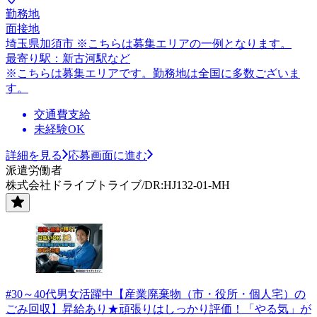
勤務地
面接地
埼玉県加須市 ※こちらは募集エリアの一例となります。
最寄り駅：新古河駅など
※こちらは募集エリアです。勤務地は全国に多数ございま
す。
交通費支給
未経験OK
詳細を見る
応募画面に進む
派遣労働者
株式会社ドライブトライブ/DR:HJ132-01-MH
#30～40代男女活躍中【産業廃棄物（市・役所・個人宅）の
ごみ回収】昇給あり★頑張りはしっかり評価！「やる気」が