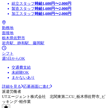
組立スタッフ
時給
1,600
円〜
2,000
円
製造スタッフ
時給
1,600
円〜
2,000
円
加工スタッフ
時給
1,600
円〜
2,000
円
勤務地
面接地
栃木県佐野市
岩舟駅、静和駅、藤岡駅
シフト
週5日からOK
交通費支給
未経験OK
まかないあり
詳細を見る
応募画面に進む
派遣労働者
UTエージェント株式会社 北関東第二CU_栃木県佐野市_ピ
ッキング･軽作業