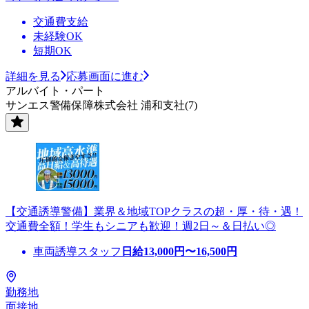
交通費支給
未経験OK
短期OK
詳細を見る
応募画面に進む
アルバイト・パート
サンエス警備保障株式会社 浦和支社(7)
【交通誘導警備】業界＆地域TOPクラスの超・厚・待・遇！
交通費全額！学生もシニアも歓迎！週2日～＆日払い◎
車両誘導スタッフ
日給
13,000
円〜
16,500
円
勤務地
面接地