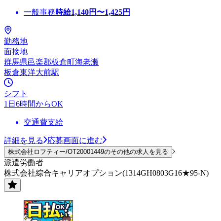
一般事務
時給
1,140
円〜
1,425
円
勤務地
面接地
群馬県邑楽郡板倉町海老瀬
板倉東洋大前駅
シフト
1日6時間からOK
交通費支給
詳細を見る
応募画面に進む
株式会社ロフティー/OT20001449のその他の求人を見る
派遣労働者
株式会社綜合キャリアオプション(1314GH0803G16★95-N)