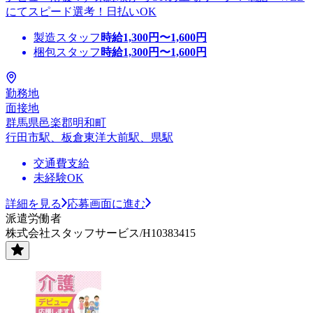
にてスピード選考！日払いOK
製造スタッフ
時給
1,300
円〜
1,600
円
梱包スタッフ
時給
1,300
円〜
1,600
円
勤務地
面接地
群馬県邑楽郡明和町
行田市駅、板倉東洋大前駅、県駅
交通費支給
未経験OK
詳細を見る
応募画面に進む
派遣労働者
株式会社スタッフサービス/H10383415