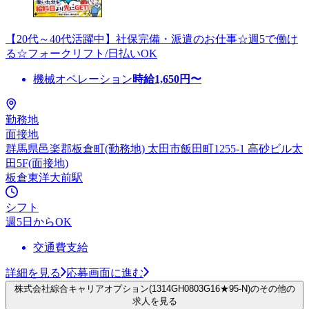
【20代～40代活躍中】社保完備・派遣のお仕事☆週5で働け
る☆フォークリフト/日払いOK
機械オペレーション
時給
1,650
円〜
勤務地
面接地
群馬県邑楽郡板倉町(勤務地) 太田市飯田町1255-1 高砂ビル太
田5F(面接地)
板倉東洋大前駅
シフト
週5日からOK
交通費支給
詳細を見る
応募画面に進む
株式会社綜合キャリアオプション(1314GH0803G16★95-N)のその他の
求人を見る