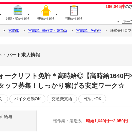
186,045件
の
す
路線・駅から探す
職種から探す
特徴から探す
キー
宮前駅
宮前駅、軽作業・製造系
宮前駅、その他
株式会社ロフティ
イト・パート求人情報
フォークリフト免許＊高時給◎【高時給1640円
タッフ募集！しっかり稼げる安定ワーク☆
り
バイク通勤OK
交通費支給
日払いOK
給与
軽作業・製造系：
時給1,640円〜2,050円