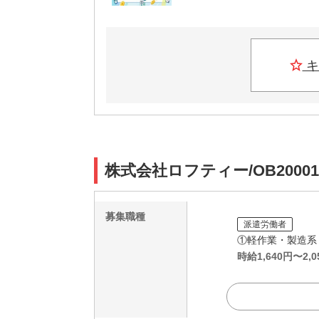
キ
株式会社ロフティー/OB2000
募集職種
派遣労働者
①軽作業・製造系
時給
1,640
円〜
2,0