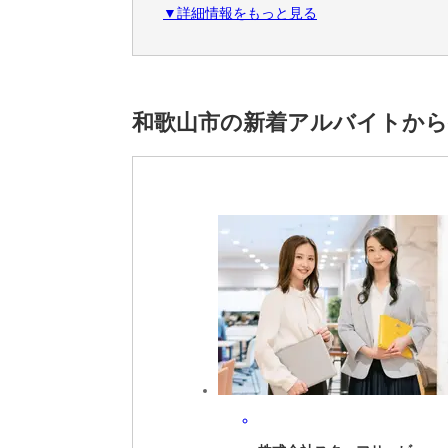
▼詳細情報をもっと見る
・制服貸与
＜こだわり条件＞
未経験者活躍中,20代活躍中,30代活躍中,40
和歌山市の新着アルバイトから
＜アクセス＞
宮前駅から徒歩12分
※雇用元は株式会社ロフティーです。