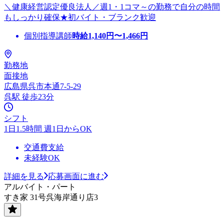
＼健康経営認定優良法人／週1・1コマ～の勤務で自分の時間
もしっかり確保★初バイト・ブランク歓迎
個別指導講師
時給
1,140
円〜
1,466
円
勤務地
面接地
広島県呉市本通7-5-29
呉駅 徒歩23分
シフト
1日1.5時間 週1日からOK
交通費支給
未経験OK
詳細を見る
応募画面に進む
アルバイト・パート
すき家 31号呉海岸通り店3