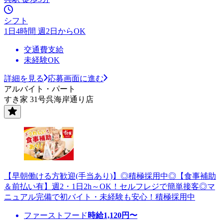
シフト
1日4時間 週2日からOK
交通費支給
未経験OK
詳細を見る
応募画面に進む
アルバイト・パート
すき家 31号呉海岸通り店
【早朝働ける方歓迎(手当あり)】◎積極採用中◎【食事補助
＆前払い有】週2・1日2h～OK！セルフレジで簡単接客◎マ
ニュアル完備で初バイト・未経験も安心！積極採用中
ファーストフード
時給
1,120
円〜