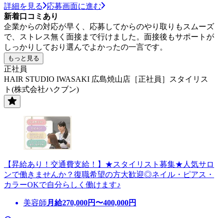
詳細を見る
応募画面に進む
新着口コミあり
企業からの対応が早く、応募してからのやり取りもスムーズ
で、ストレス無く面接まで行けました。面接後もサポートが
しっかりしており選んでよかったの一言です。
もっと見る
正社員
HAIR STUDIO IWASAKI 広島焼山店［正社員］スタイリス
ト(株式会社ハクブン)
【昇給あり！交通費支給！】★スタイリスト募集★人気サロ
ンで働きませんか？復職希望の方大歓迎◎ネイル・ピアス・
カラーOKで自分らしく働けます♪
美容師
月給
270,000
円〜
400,000
円