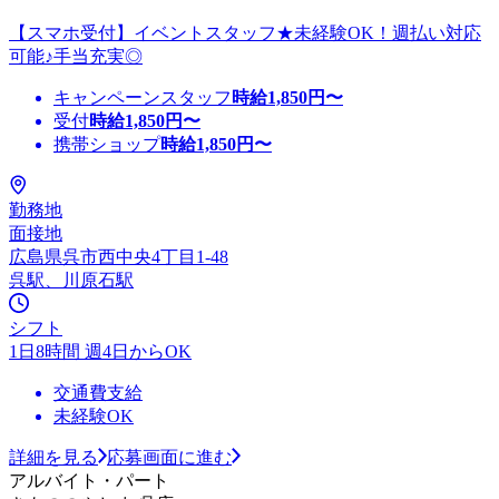
【スマホ受付】イベントスタッフ★未経験OK！週払い対応
可能♪手当充実◎
キャンペーンスタッフ
時給
1,850
円〜
受付
時給
1,850
円〜
携帯ショップ
時給
1,850
円〜
勤務地
面接地
広島県呉市西中央4丁目1-48
呉駅、川原石駅
シフト
1日8時間 週4日からOK
交通費支給
未経験OK
詳細を見る
応募画面に進む
アルバイト・パート