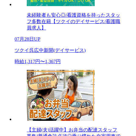
未経験者も安心◎/看護資格を持ったスタッ
フ多数在籍【ツクイのデイサービス/看護職
員求人】
07月28日UP
ツクイ呉広中新開(デイサービス)
時給1,317円〜1,367円
【主婦(夫)活躍中】お弁当の配達スタッフ