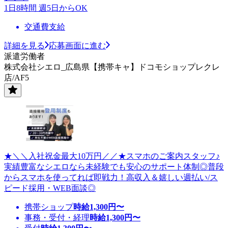
1日8時間 週5日からOK
交通費支給
詳細を見る
応募画面に進む
派遣労働者
株式会社シエロ_広島県【携帯キャ】ドコモショップレクレ
店/AF5
★＼＼入社祝金最大10万円／／★スマホのご案内スタッフ♪
実績豊富なシエロなら未経験でも安心のサポート体制◎普段
からスマホを使ってれば即戦力！高収入＆嬉しい週払い/ス
ピード採用・WEB面談◎
携帯ショップ
時給
1,300
円〜
事務・受付・経理
時給
1,300
円〜