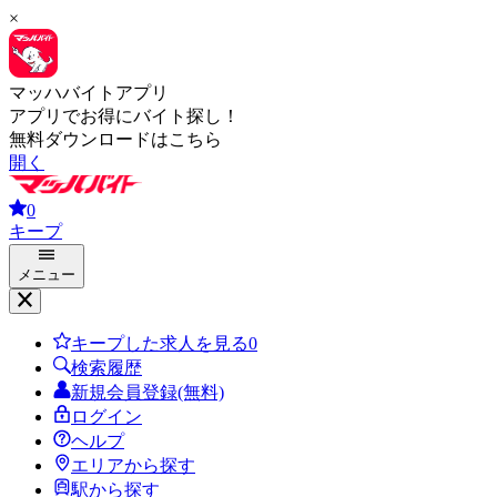
×
マッハバイトアプリ
アプリでお得にバイト探し！
無料ダウンロードはこちら
開く
0
キープ
メニュー
キープした求人を見る
0
検索履歴
新規会員登録(無料)
ログイン
ヘルプ
エリアから探す
駅から探す