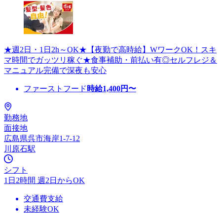
★週2日・1日2h～OK★【夜勤で高時給】WワークOK！スキ
マ時間でガッツリ稼ぐ★食事補助・前払い有◎セルフレジ＆
マニュアル完備で深夜も安心
ファーストフード
時給
1,400
円〜
勤務地
面接地
広島県呉市海岸1-7-12
川原石駅
シフト
1日2時間 週2日からOK
交通費支給
未経験OK