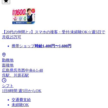
【20代の仲間と♪】スマホの接客・受付/未経験OK☆週5日で
月収25万可
携帯ショップ
時給
1,400
円〜
1,600
円
勤務地
面接地
広島県呉市西中央4-1-48
呉駅、川原石駅
シフト
1日8時間 週5日からOK
交通費支給
未経験OK