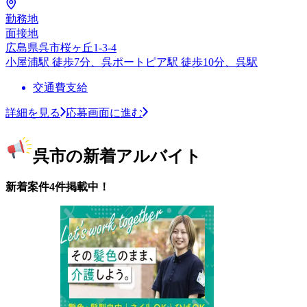
勤務地
面接地
広島県呉市桜ヶ丘1-3-4
小屋浦駅 徒歩7分、呉ポートピア駅 徒歩10分、呉駅
交通費支給
詳細を見る
応募画面に進む
呉市の新着アルバイト
新着案件4件掲載中！