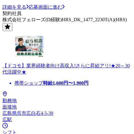
詳細を見る
応募画面に進む
契約社員
株式会社フェローズ(D経験)HRS_DK_1477_2230T(A)(HRS)
【ドコモ】業界経験者向け高収入!さらに昇給アリ!★20～30
代活躍中★
携帯ショップ
時給
1,600
円〜
1,900
円
勤務地
面接地
広島県呉市広白石4-5-39
広駅
シフト