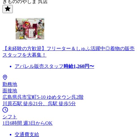
きもののやしま 呉店
【未経験の方歓迎】フリーター＆しゅふ活躍中◎着物の販売
スタッフを大募集！
アパレル販売スタッフ
時給
1,260
円〜
勤務地
面接地
広島県呉市宝町5-10 ゆめタウン呉2階
川原石駅 徒歩21分、呉駅 徒歩5分
シフト
1日6時間 週3日からOK
交通費支給