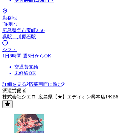
受付
時給
1,300
円〜
勤務地
面接地
広島県呉市宝町2-50
呉駅、川原石駅
シフト
1日8時間 週5日からOK
交通費支給
未経験OK
詳細を見る
応募画面に進む
派遣労働者
株式会社シエロ_広島県【★】エディオン呉本店1/KB6