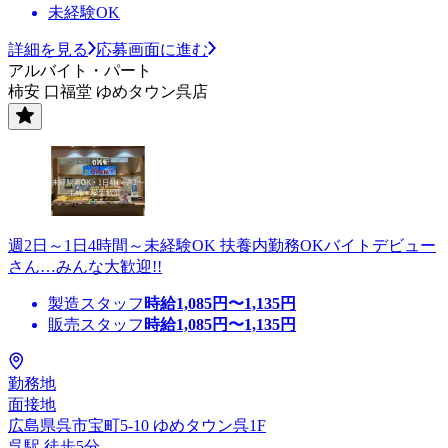
未経験OK
詳細を見る
応募画面に進む
アルバイト・パート
柿安 口福堂 ゆめタウン呉店
週2日～1日4時間～未経験OK 扶養内勤務OKバイトデビュー
さん…みんな大歓迎!!
製造スタッフ
時給
1,085
円〜
1,135
円
販売スタッフ
時給
1,085
円〜
1,135
円
勤務地
面接地
広島県呉市宝町5-10 ゆめタウン呉1F
呉駅 徒歩5分