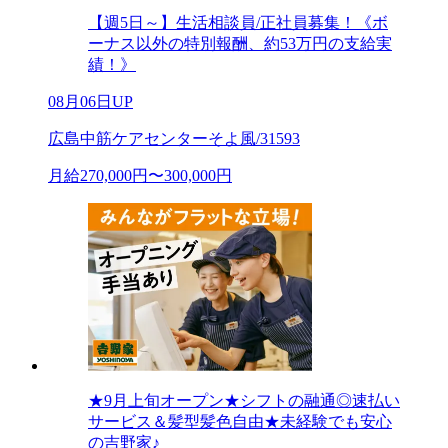
【週5日～】生活相談員/正社員募集！《ボ
ーナス以外の特別報酬、約53万円の支給実
績！》
08月06日UP
広島中筋ケアセンターそよ風/31593
月給270,000円〜300,000円
★9月上旬オープン★シフトの融通◎速払い
サービス＆髪型髪色自由★未経験でも安心
の吉野家♪