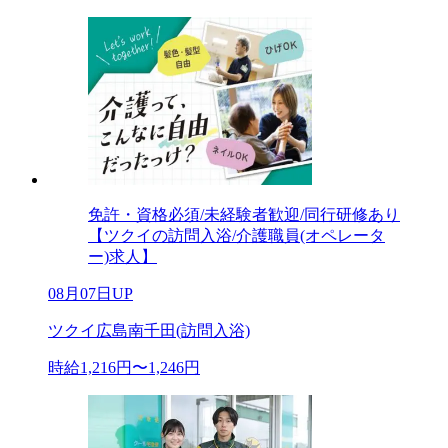
免許・資格必須/未経験者歓迎/同行研修あり
【ツクイの訪問入浴/介護職員(オペレータ
ー)求人】
08月07日UP
ツクイ広島南千田(訪問入浴)
時給1,216円〜1,246円