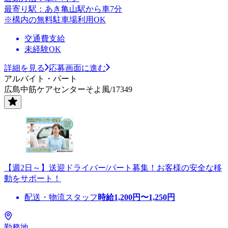
最寄り駅：あき亀山駅から車7分
※構内の無料駐車場利用OK
交通費支給
未経験OK
詳細を見る
応募画面に進む
アルバイト・パート
広島中筋ケアセンターそよ風/17349
【週2日～】送迎ドライバー/パート募集！お客様の安全な移
動をサポート！
配送・物流スタッフ
時給
1,200
円〜
1,250
円
勤務地