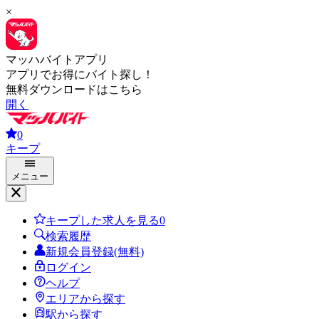
×
マッハバイトアプリ
アプリでお得にバイト探し！
無料ダウンロードはこちら
開く
0
キープ
メニュー
キープした求人を見る
0
検索履歴
新規会員登録(無料)
ログイン
ヘルプ
エリアから探す
駅から探す