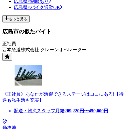
広島県×制服あり
広島県×バイク通勤OK
もっと見る
広島市の似たバイト
正社員
西本急送株式会社 クレーンオペレーター
《正社員》あなたが活躍できるステージはココにある!【待
遇も私生活も充実】
配送・物流スタッフ
月給
209,220
円〜
450,000
円
勤務地