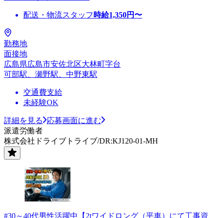
配送・物流スタッフ
時給
1,350
円〜
勤務地
面接地
広島県広島市安佐北区大林町字台
可部駅、瀬野駅、中野東駅
交通費支給
未経験OK
詳細を見る
応募画面に進む
派遣労働者
株式会社ドライブトライブ/DR:KJ120-01-MH
#30～40代男性活躍中【2tワイドロング（平車）にて工事資