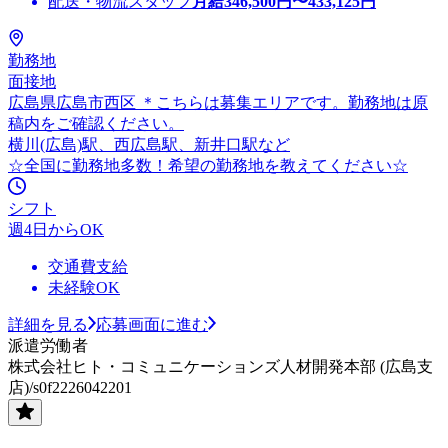
配送・物流スタッフ
月給
346,500
円〜
433,125
円
勤務地
面接地
広島県広島市西区 ＊こちらは募集エリアです。勤務地は原
稿内をご確認ください。
横川(広島)駅、西広島駅、新井口駅など
☆全国に勤務地多数！希望の勤務地を教えてください☆
シフト
週4日からOK
交通費支給
未経験OK
詳細を見る
応募画面に進む
派遣労働者
株式会社ヒト・コミュニケーションズ人材開発本部 (広島支
店)/s0f2226042201