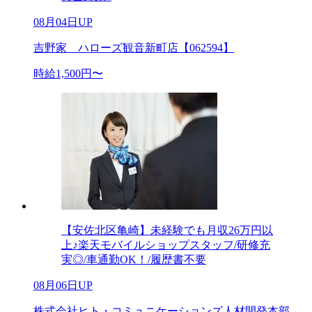
08月04日UP
吉野家 ハローズ観音新町店【062594】
時給1,500円〜
【安佐北区亀崎】未経験でも月収26万円以
上♪楽天モバイルショップスタッフ/研修充
実◎/車通勤OK！/履歴書不要
08月06日UP
株式会社ヒト・コミュニケーションズ人材開発本部