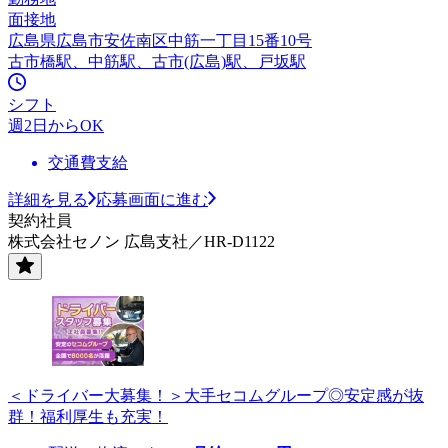
面接地
広島県広島市安佐南区中筋一丁目15番10号
古市橋駅、中筋駅、古市(広島)駅、戸坂駅
シフト
週2日からOK
交通費支給
詳細を見る
応募画面に進む
契約社員
株式会社セノン 広島支社／HR-D1122
＜ドライバー大募集！＞大手セコムグループ◎安定感が抜
群！福利厚生も充実！