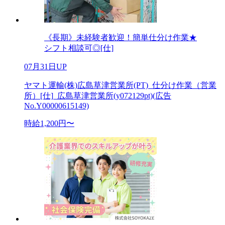
《長期》未経験者歓迎！簡単仕分け作業★
シフト相談可◎[仕]
07月31日UP
ヤマト運輸(株)広島草津営業所(PT)_仕分け作業（営業
所）[仕]_広島草津営業所(y072129pt)(広告
No.Y00000615149)
時給1,200円〜