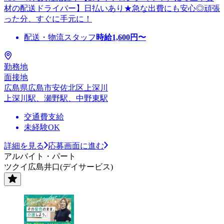
材の配送ドライバー】日払いあり★急な出費にも安心◎頑張
った分、すぐに手元に！
配送・物流スタッフ
時給
1,600
円〜
勤務地
面接地
広島県広島市安佐北区上深川
上深川駅、瀬野駅、中野東駅
交通費支給
未経験OK
詳細を見る
応募画面に進む
アルバイト・パート
ツクイ広島井口(デイサービス)