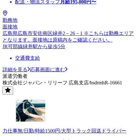
配送・物流スタッフ
月給
195,000
円〜
勤務地
面接地
広島県広島市安佐南区緑井2－26－1 ※こちらは勤務エリア
となります。面接地は原稿内をご確認ください。
JR可部線緑井駅から徒歩5分
交通費支給
詳細を見る
応募画面に進む
派遣労働者
株式会社ジャパン・リリーフ 広島支店/hsdrmhR-16661
力仕事無/日勤/時給1500円/大型トラック回送ドライバー