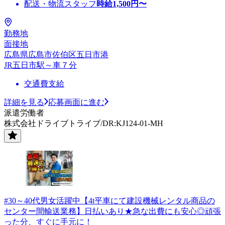
配送・物流スタッフ
時給
1,500
円〜
勤務地
面接地
広島県広島市佐伯区五日市港
JR五日市駅～車７分
交通費支給
詳細を見る
応募画面に進む
派遣労働者
株式会社ドライブトライブ/DR:KJ124-01-MH
#30～40代男女活躍中【4t平車にて建設機械レンタル商品の
センター間輸送業務】日払いあり★急な出費にも安心◎頑張
った分、すぐに手元に！