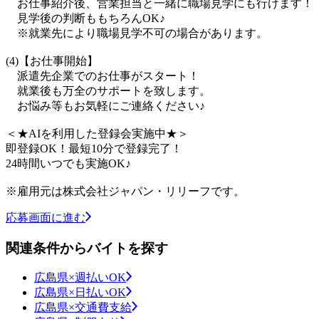
お仕事紹介後、営業担当と一緒に職場見学にも行けます！
見学後の判断ももちろんOK♪
※就業先により職場見学不可の場合があります。
(4)【お仕事開始】
派遣先企業でのお仕事がスタート！
就業後も万全のサポートを致します。
お悩み等もお気軽にご連絡ください♪
＜★AIを利用した登録会実施中★＞
即登録OK！最短10分で登録完了！
24時間いつでも実施OK♪
※雇用元は株式会社ジャパン・リリーフです。
応募画面に進む
関連条件からバイトを探す
広島県×週払いOK
広島県×日払いOK
広島県×交通費支給