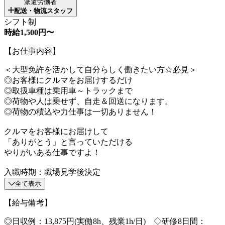
派遣労働者
配送・物流スタッフ
シフト制
時給1,500円〜
【お仕事内容】
＜大型免許を活かして自分らしく働きたい方☆必見＞
◎お客様にクルマをお届けするだけ
◎取扱車種は乗用車～トラックまで
◎荷物や人は乗せず、自走＆回送になります。
◎荷物の積込や力仕事は一切ありません！
クルマをお客様にお届けして
「ありがとう」と言っていただける
やりがいある仕事ですよ！
入職時期：職場見学後決定
全て表示
【給与備考】
◎日収例：13,875円(実働8h、残業1h/日) ◇研修8日間：