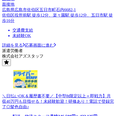
面接地
広島県広島市佐伯区五日市町石内6682-1
佐伯区役所前駅 徒歩12分、楽々園駅 徒歩12分、五日市駅 徒
歩16分
交通費支給
未経験OK
詳細を見る
応募画面に進む
派遣労働者
株式会社アズスタッフ
＼日払いOK＆履歴書不要／【中型8t限定以上＝即戦力】月
収40万円も目指せる！未経験歓迎！研修あり！電話で登録完
了◎髪色自由♪