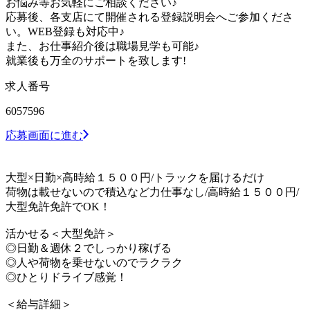
お悩み等お気軽にご相談ください♪
応募後、各支店にて開催される登録説明会へご参加くださ
い。WEB登録も対応中♪
また、お仕事紹介後は職場見学も可能♪
就業後も万全のサポートを致します!
求人番号
6057596
応募画面に進む
大型×日勤×高時給１５００円/トラックを届けるだけ
荷物は載せないので積込など力仕事なし/高時給１５００円/
大型免許免許でOK！
活かせる＜大型免許＞
◎日勤＆週休２でしっかり稼げる
◎人や荷物を乗せないのでラクラク
◎ひとりドライブ感覚！
＜給与詳細＞