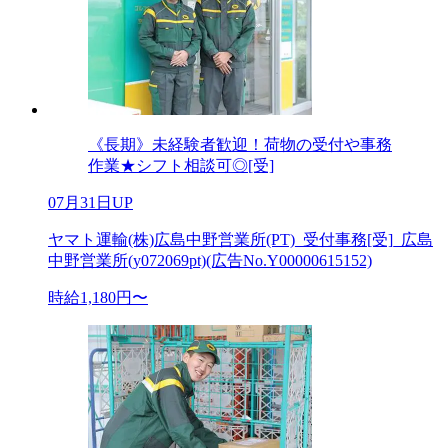
《長期》未経験者歓迎！荷物の受付や事務
作業★シフト相談可◎[受]
07月31日UP
ヤマト運輸(株)広島中野営業所(PT)_受付事務[受]_広島
中野営業所(y072069pt)(広告No.Y00000615152)
時給1,180円〜