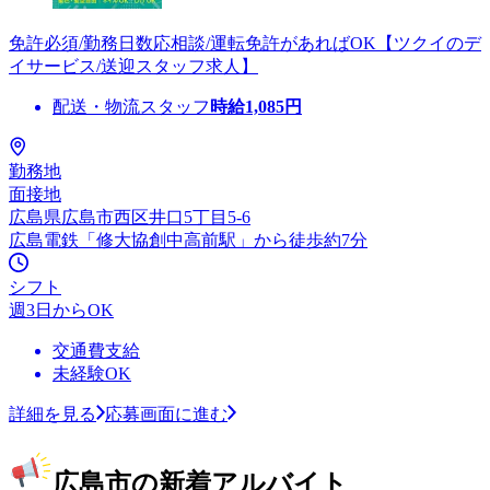
免許必須/勤務日数応相談/運転免許があればOK【ツクイのデ
イサービス/送迎スタッフ求人】
配送・物流スタッフ
時給
1,085
円
勤務地
面接地
広島県広島市西区井口5丁目5-6
広島電鉄「修大協創中高前駅」から徒歩約7分
シフト
週3日からOK
交通費支給
未経験OK
詳細を見る
応募画面に進む
広島市の新着アルバイト