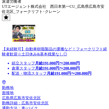
派遣労働者
UTエージェント株式会社 西日本第一CU_広島県広島市安
佐北区_フォークリフト･クレーン
【未経験可】自動車樹脂製品の運搬など！フォークリフト経
験者歓迎☆土日休み&基本残業なし◎
組立スタッフ
月給
191,000
円〜
208,000
円
倉庫スタッフ
月給
191,000
円〜
208,000
円
配送・物流スタッフ
月給
191,000
円〜
208,000
円
勤務地
面接地
広島県広島市安佐北区
勤務詳細：広島市安佐北区
通勤方法：車/バイク