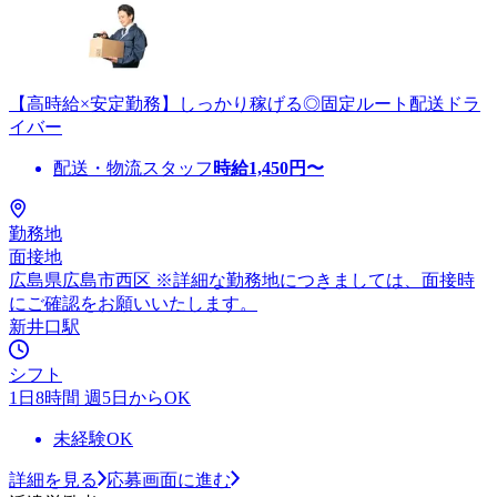
【高時給×安定勤務】しっかり稼げる◎固定ルート配送ドラ
イバー
配送・物流スタッフ
時給
1,450
円〜
勤務地
面接地
広島県広島市西区 ※詳細な勤務地につきましては、面接時
にご確認をお願いいたします。
新井口駅
シフト
1日8時間 週5日からOK
未経験OK
詳細を見る
応募画面に進む