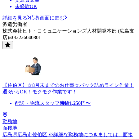
未経験OK
詳細を見る
応募画面に進む
派遣労働者
株式会社ヒト・コミュニケーションズ人材開発本部 (広島支
店)/s0f2226040801
【佐伯区】☆8月末までのお仕事☆パック詰めライン作業！
週3からOK！モクモク作業です！
配送・物流スタッフ
時給
1,250
円〜
勤務地
面接地
広島県広島市佐伯区 ※詳細な勤務地につきましては、面接