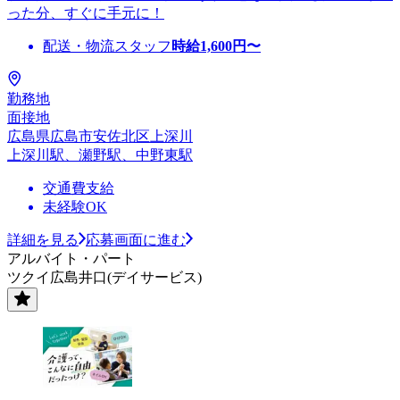
った分、すぐに手元に！
配送・物流スタッフ
時給
1,600
円〜
勤務地
面接地
広島県広島市安佐北区上深川
上深川駅、瀬野駅、中野東駅
交通費支給
未経験OK
詳細を見る
応募画面に進む
アルバイト・パート
ツクイ広島井口(デイサービス)