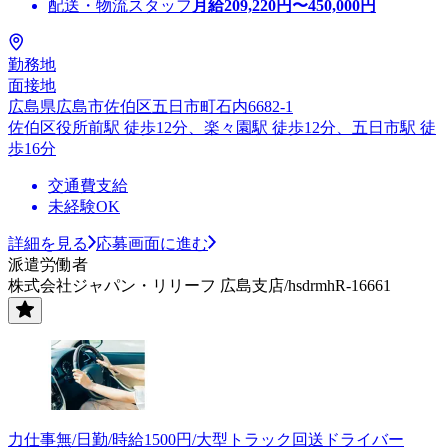
配送・物流スタッフ
月給
209,220
円〜
450,000
円
勤務地
面接地
広島県広島市佐伯区五日市町石内6682-1
佐伯区役所前駅 徒歩12分、楽々園駅 徒歩12分、五日市駅 徒
歩16分
交通費支給
未経験OK
詳細を見る
応募画面に進む
派遣労働者
株式会社ジャパン・リリーフ 広島支店/hsdrmhR-16661
力仕事無/日勤/時給1500円/大型トラック回送ドライバー