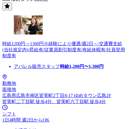
時給1200円～1300円※経験により優遇/週2日～/交通費支給
(当社規定内)/昇給有/従業員割引制度有/有給休暇有/社員登用
制度有
アパレル販売スタッフ
時給
1,200
円〜
1,300
円
勤務地
面接地
広島県広島市南区皆実町2丁目8-17 ゆめタウン広島2F
皆実町二丁目駅 徒歩4分、皆実町六丁目駅 徒歩4分
シフト
1日4時間 週2日からOK