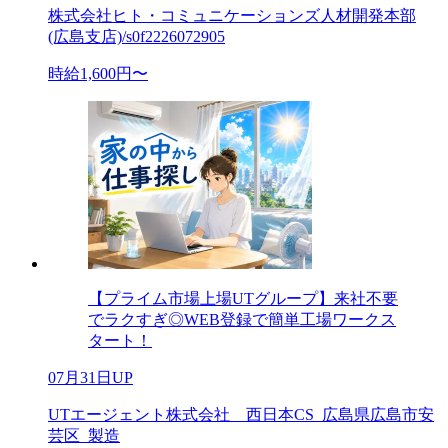
株式会社ヒト・コミュニケーションズ人材開発本部
(広島支店)/s0f2226072905
時給1,600円〜
【プライム市場上場UTグループ】来社不要
でラクすぎ◎WEB登録で簡単工場ワークス
タート！
07月31日UP
UTエージェント株式会社 西日本CS_広島県広島市安
芸区_製造