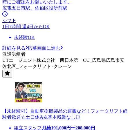
時にご確認をお願いいたします。
広電五日市駅、佐伯区役所前駅
シフト
1日7時間 週4日からOK
未経験OK
詳細を見る
応募画面に進む
派遣労働者
UTエージェント株式会社 西日本第一CU_広島県広島市安
佐北区_フォークリフト･クレーン
【未経験可】自動車樹脂製品の運搬など！フォークリフト経
験者歓迎☆土日休み&基本残業なし◎
組立スタッフ
月給
191,000
円〜
208,000
円