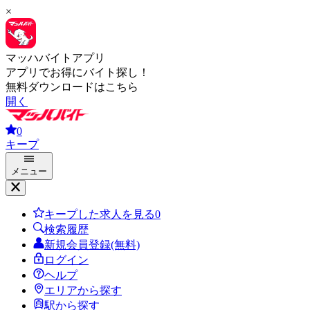
×
マッハバイトアプリ
アプリでお得にバイト探し！
無料ダウンロードはこちら
開く
0
キープ
メニュー
キープした求人を見る
0
検索履歴
新規会員登録(無料)
ログイン
ヘルプ
エリアから探す
駅から探す