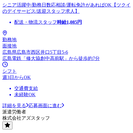
シニア活躍中/勤務日数応相談/運転免許があればOK【ツクイ
のデイサービス/送迎スタッフ求人】
配送・物流スタッフ
時給
1,085
円
勤務地
面接地
広島県広島市西区井口5丁目5-6
広島電鉄「修大協創中高前駅」から徒歩約7分
シフト
週3日からOK
交通費支給
未経験OK
詳細を見る
応募画面に進む
派遣労働者
株式会社アズスタッフ