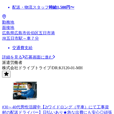
配送・物流スタッフ
時給
1,500
円〜
勤務地
面接地
広島県広島市佐伯区五日市港
JR五日市駅～車７分
交通費支給
詳細を見る
応募画面に進む
派遣労働者
株式会社ドライブトライブ/DR:KJ120-01-MH
#30～40代男性活躍中【2tワイドロング（平車）にて工事資
材の配送ドライバー】日払いあり★急な出費にも安心◎頑張