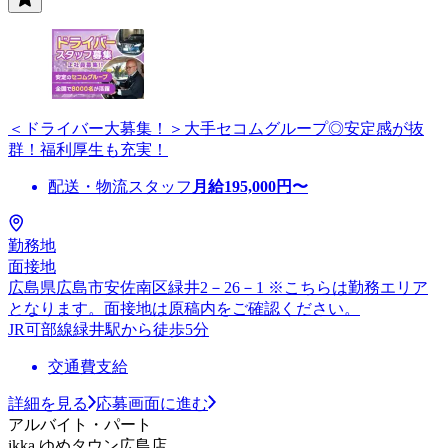
＜ドライバー大募集！＞大手セコムグループ◎安定感が抜
群！福利厚生も充実！
配送・物流スタッフ
月給
195,000
円〜
勤務地
面接地
広島県広島市安佐南区緑井2－26－1 ※こちらは勤務エリア
となります。面接地は原稿内をご確認ください。
JR可部線緑井駅から徒歩5分
交通費支給
詳細を見る
応募画面に進む
アルバイト・パート
ikka ゆめタウン広島店