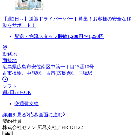
【週2日～】送迎ドライバー/パート募集！お客様の安全な移
動をサポート！
配送・物流スタッフ
時給
1,200
円〜
1,250
円
勤務地
面接地
広島県広島市安佐南区中筋一丁目15番10号
古市橋駅、中筋駅、古市(広島)駅、戸坂駅
シフト
週2日からOK
交通費支給
詳細を見る
応募画面に進む
契約社員
株式会社セノン 広島支社／HR-D1122