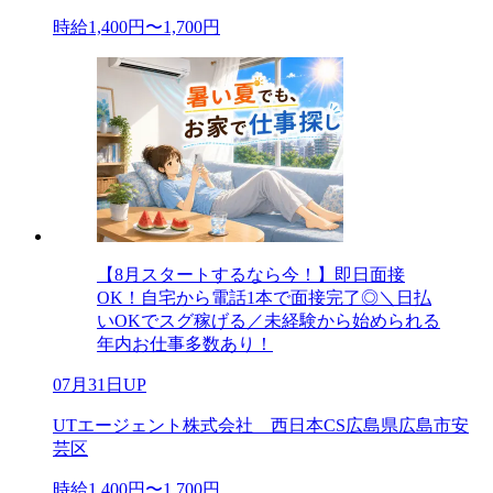
時給1,400円〜1,700円
【8月スタートするなら今！】即日面接
OK！自宅から電話1本で面接完了◎＼日払
いOKでスグ稼げる／未経験から始められる
年内お仕事多数あり！
07月31日UP
UTエージェント株式会社 西日本CS広島県広島市安
芸区
時給1,400円〜1,700円