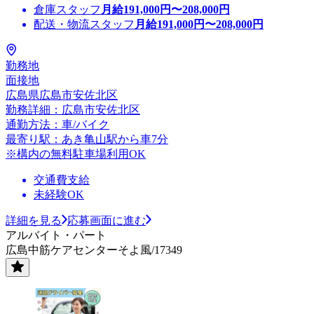
倉庫スタッフ
月給
191,000
円〜
208,000
円
配送・物流スタッフ
月給
191,000
円〜
208,000
円
勤務地
面接地
広島県広島市安佐北区
勤務詳細：広島市安佐北区
通勤方法：車/バイク
最寄り駅：あき亀山駅から車7分
※構内の無料駐車場利用OK
交通費支給
未経験OK
詳細を見る
応募画面に進む
アルバイト・パート
広島中筋ケアセンターそよ風/17349