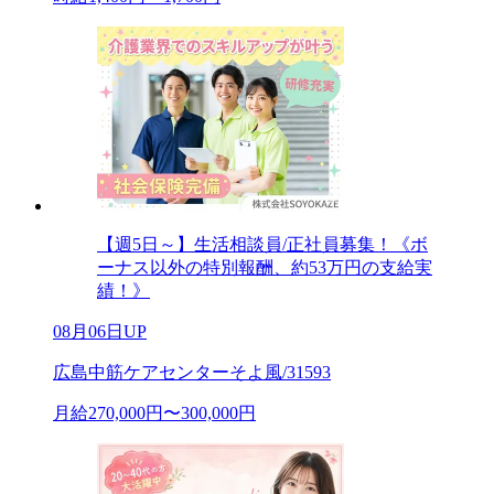
【週5日～】生活相談員/正社員募集！《ボ
ーナス以外の特別報酬、約53万円の支給実
績！》
08月06日UP
広島中筋ケアセンターそよ風/31593
月給270,000円〜300,000円