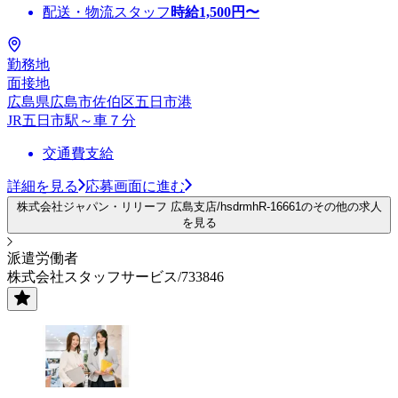
配送・物流スタッフ
時給
1,500
円〜
勤務地
面接地
広島県広島市佐伯区五日市港
JR五日市駅～車７分
交通費支給
詳細を見る
応募画面に進む
株式会社ジャパン・リリーフ 広島支店/hsdrmhR-16661のその他の求人
を見る
派遣労働者
株式会社スタッフサービス/733846