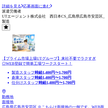
詳細を見る
応募画面に進む
派遣労働者
UTエージェント株式会社 西日本CS_広島県広島市安芸区_
製造
【プライム市場上場UTグループ】来社不要でラクすぎ
◎WEB登録で簡単工場ワークスタート！
製造スタッフ
時給
1,400
円〜
1,700
円
倉庫スタッフ
時給
1,400
円〜
1,700
円
仕分けスタッフ
時給
1,400
円〜
1,700
円
勤務地
面接地
広島県広島市安芸区 ※こちらは面接地の一例です。WEB面