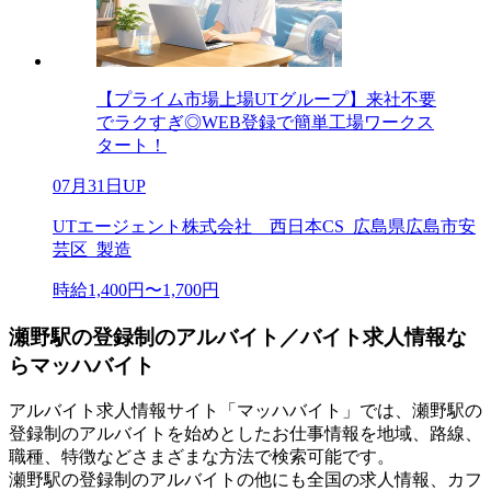
【プライム市場上場UTグループ】来社不要
でラクすぎ◎WEB登録で簡単工場ワークス
タート！
07月31日UP
UTエージェント株式会社 西日本CS_広島県広島市安
芸区_製造
時給1,400円〜1,700円
瀬野駅の登録制のアルバイト／バイト求人情報な
らマッハバイト
アルバイト求人情報サイト「マッハバイト」では、瀬野駅の
登録制のアルバイトを始めとしたお仕事情報を地域、路線、
職種、特徴などさまざまな方法で検索可能です。
瀬野駅の登録制のアルバイトの他にも全国の求人情報、カフ