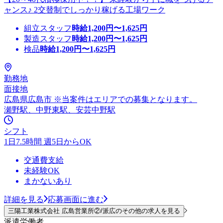
ャンス♪ 2交替制でしっかり稼げる工場ワーク
組立スタッフ
時給
1,200
円〜
1,625
円
製造スタッフ
時給
1,200
円〜
1,625
円
検品
時給
1,200
円〜
1,625
円
勤務地
面接地
広島県広島市 ※当案件はエリアでの募集となります。
瀬野駅、中野東駅、安芸中野駅
シフト
1日7.5時間 週5日からOK
交通費支給
未経験OK
まかないあり
詳細を見る
応募画面に進む
三陽工業株式会社 広島営業所②/派広のその他の求人を見る
派遣労働者