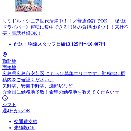
＼ミドル・シニア世代活躍中！！／普通免許でOK！《配送
ドライバー》運転に集中できる◎体の負担は極少！！来社不
要・電話登録OK！
配送・物流スタッフ
日給
13,125
円〜
16,407
円
勤務地
面接地
広島県広島市安芸区 こちらは募集エリアです。勤務地は原
稿内をご確認ください。
矢野駅、安芸中野駅、瀬野駅など
☆全国に勤務地多数！希望の勤務地を教えてください☆
シフト
週4日からOK
交通費支給
未経験OK