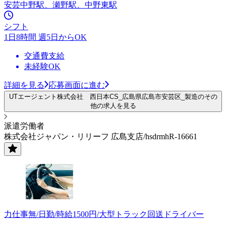
安芸中野駅、瀬野駅、中野東駅
シフト
1日8時間 週5日からOK
交通費支給
未経験OK
詳細を見る
応募画面に進む
UTエージェント株式会社 西日本CS_広島県広島市安芸区_製造のその
他の求人を見る
派遣労働者
株式会社ジャパン・リリーフ 広島支店/hsdrmhR-16661
力仕事無/日勤/時給1500円/大型トラック回送ドライバー