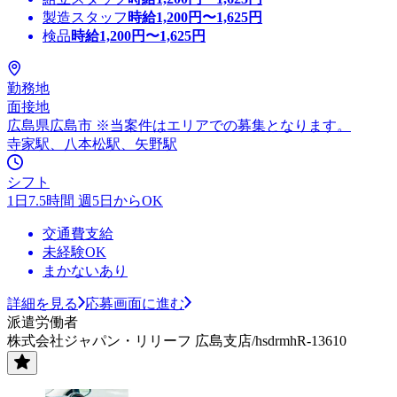
製造スタッフ
時給
1,200
円〜
1,625
円
検品
時給
1,200
円〜
1,625
円
勤務地
面接地
広島県広島市 ※当案件はエリアでの募集となります。
寺家駅、八本松駅、矢野駅
シフト
1日7.5時間 週5日からOK
交通費支給
未経験OK
まかないあり
詳細を見る
応募画面に進む
派遣労働者
株式会社ジャパン・リリーフ 広島支店/hsdrmhR-13610