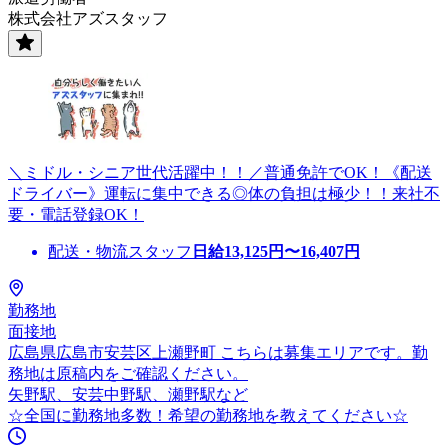
株式会社アズスタッフ
＼ミドル・シニア世代活躍中！！／普通免許でOK！《配送
ドライバー》運転に集中できる◎体の負担は極少！！来社不
要・電話登録OK！
配送・物流スタッフ
日給
13,125
円〜
16,407
円
勤務地
面接地
広島県広島市安芸区上瀬野町 こちらは募集エリアです。勤
務地は原稿内をご確認ください。
矢野駅、安芸中野駅、瀬野駅など
☆全国に勤務地多数！希望の勤務地を教えてください☆