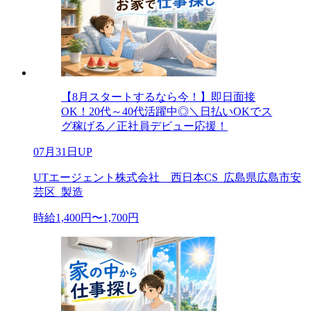
【8月スタートするなら今！】即日面接
OK！20代～40代活躍中◎＼日払いOKでス
グ稼げる／正社員デビュー応援！
07月31日UP
UTエージェント株式会社 西日本CS_広島県広島市安
芸区_製造
時給1,400円〜1,700円