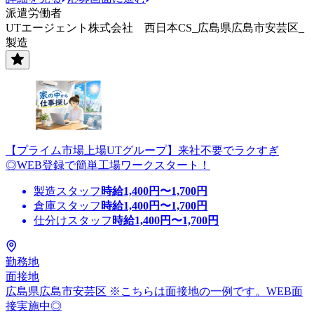
派遣労働者
UTエージェント株式会社 西日本CS_広島県広島市安芸区_
製造
【プライム市場上場UTグループ】来社不要でラクすぎ
◎WEB登録で簡単工場ワークスタート！
製造スタッフ
時給
1,400
円〜
1,700
円
倉庫スタッフ
時給
1,400
円〜
1,700
円
仕分けスタッフ
時給
1,400
円〜
1,700
円
勤務地
面接地
広島県広島市安芸区 ※こちらは面接地の一例です。WEB面
接実施中◎