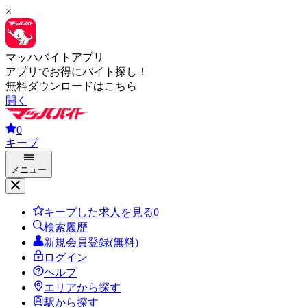
×
マッハバイトアプリ
アプリでお得にバイト探し！
無料ダウンロードはこちら
開く
0
キープ
メニュー
キープした求人を見る
0
検索履歴
新規会員登録(無料)
ログイン
ヘルプ
エリアから探す
駅から探す