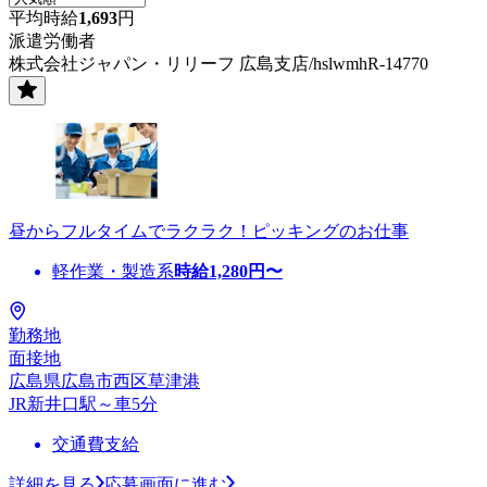
平均時給
1,693
円
派遣労働者
株式会社ジャパン・リリーフ 広島支店/hslwmhR-14770
昼からフルタイムでラクラク！ピッキングのお仕事
軽作業・製造系
時給
1,280
円〜
勤務地
面接地
広島県広島市西区草津港
JR新井口駅～車5分
交通費支給
詳細を見る
応募画面に進む