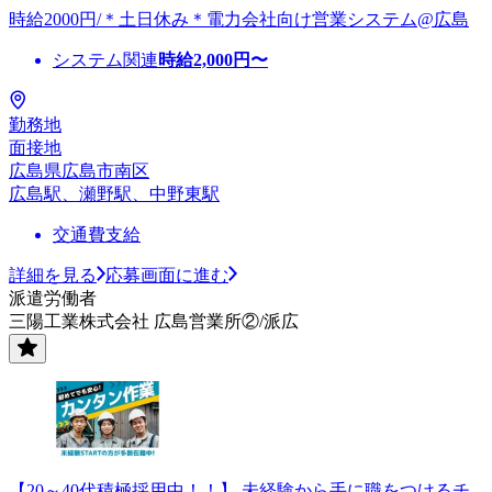
時給2000円/＊土日休み＊電力会社向け営業システム@広島
システム関連
時給
2,000
円〜
勤務地
面接地
広島県広島市南区
広島駅、瀬野駅、中野東駅
交通費支給
詳細を見る
応募画面に進む
派遣労働者
三陽工業株式会社 広島営業所②/派広
【20～40代積極採用中！！】 未経験から手に職をつけるチ