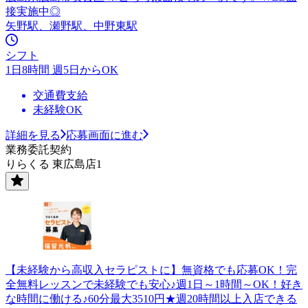
接実施中◎
矢野駅、瀬野駅、中野東駅
シフト
1日8時間 週5日からOK
交通費支給
未経験OK
詳細を見る
応募画面に進む
業務委託契約
りらくる 東広島店1
【未経験から高収入セラピストに】無資格でも応募OK！完
全無料レッスンで未経験でも安心♪週1日～1時間～OK！好き
な時間に働ける♪60分最大3510円★週20時間以上入店できる