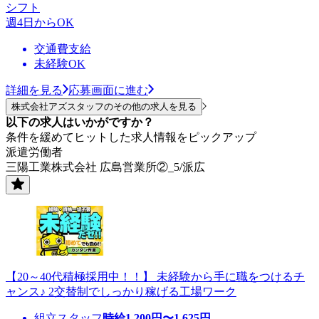
シフト
週4日からOK
交通費支給
未経験OK
詳細を見る
応募画面に進む
株式会社アズスタッフのその他の求人を見る
以下の求人はいかがですか？
条件を緩めてヒットした求人情報をピックアップ
派遣労働者
三陽工業株式会社 広島営業所②_5/派広
【20～40代積極採用中！！】 未経験から手に職をつけるチ
ャンス♪ 2交替制でしっかり稼げる工場ワーク
組立スタッフ
時給
1,200
円〜
1,625
円