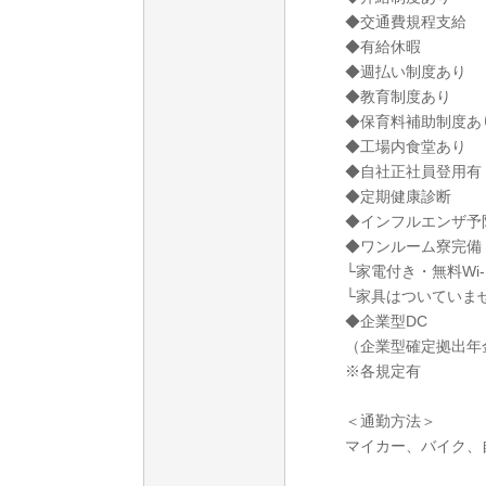
◆交通費規程支給
◆有給休暇
◆週払い制度あり
◆教育制度あり
◆保育料補助制度あ
◆工場内食堂あり
◆自社正社員登用有
◆定期健康診断
◆インフルエンザ予
◆ワンルーム寮完備
└家電付き・無料Wi-
└家具はついていま
◆企業型DC
（企業型確定拠出年
※各規定有
＜通勤方法＞
マイカー、バイク、