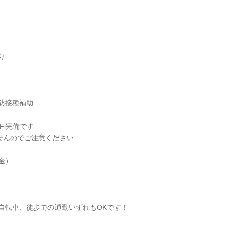
り
防接種補助
Fi完備です
せんのでご注意ください
金）
自転車、徒歩での通勤いずれもOKです！