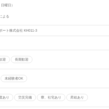
・日曜日）
による
ト株式会社 KH011-3
歓迎
長期歓迎
未経験者OK
度あり
労災完備
寮、社宅あり
昇給あり