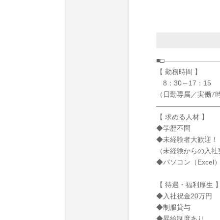
■□―――――――
【 勤務時間 】
8：30～17：15
（日勤専属／実働7時
―――――――――
【 求める人材 】
◆学歴不問
◆未経験者大歓迎！
（未経験からの入社
◆パソコン（Exce
【 待遇・福利厚生 
◆入社祝金20万円
◆制服貸与
◆昇給制度あり