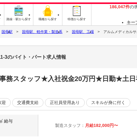
186,047件
の
す
路線・駅から探す
職種から探す
特徴から探す
キー
国母駅
国母駅、軽作業・製造系
国母駅、工場
アルムメディカルサポ
11-3のバイト・パート求人情報
・事務スタッフ★入社祝金20万円★日勤★土
歓迎
交通費支給
正社員登用あり
スキルが身に付く
給与
製造スタッフ：
月給182,000円〜