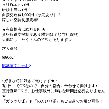
入社祝金20万円!!
研修手当4万円!!
面接交通費1,000円（規定あり）!!
涼しい空調制服貸与!!
★有資格者は給料ＵP!!★
資格取得支援制度あり(費用は全額当社負担)
☆他にも、たくさんの特典があります☆
求人番号
6895624
応募画面に進む
<好きな時に好きに働けます★>
週1日～でOKなので、自分の都合に合わせて働けます♪
直行直帰OKで、お仕事以外に無駄な時間は必要ありません
★
『ガッツリ派』も『のんびり派』もご自身でお選び可能！