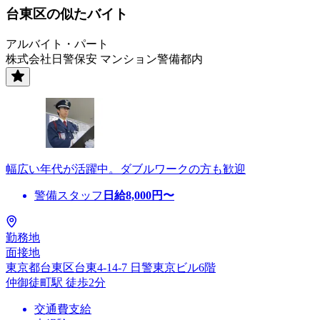
台東区の似たバイト
アルバイト・パート
株式会社日警保安 マンション警備都内
幅広い年代が活躍中。ダブルワークの方も歓迎
警備スタッフ
日給
8,000
円〜
勤務地
面接地
東京都台東区台東4-14-7 日警東京ビル6階
仲御徒町駅 徒歩2分
交通費支給