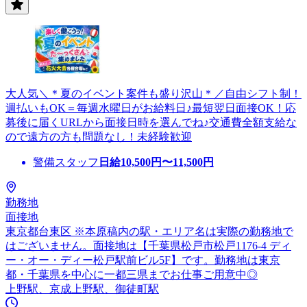
大人気＼＊夏のイベント案件も盛り沢山＊／自由シフト制！
週払いもOK＝毎週水曜日がお給料日♪最短翌日面接OK！応
募後に届くURLから面接日時を選んでね♪交通費全額支給な
ので遠方の方も問題なし！未経験歓迎
警備スタッフ
日給
10,500
円〜
11,500
円
勤務地
面接地
東京都台東区 ※本原稿内の駅・エリア名は実際の勤務地で
はございません。面接地は【千葉県松戸市松戸1176-4 ディ
ー・オー・ディー松戸駅前ビル5F】です。勤務地は東京
都・千葉県を中心に一都三県までお仕事ご用意中◎
上野駅、京成上野駅、御徒町駅