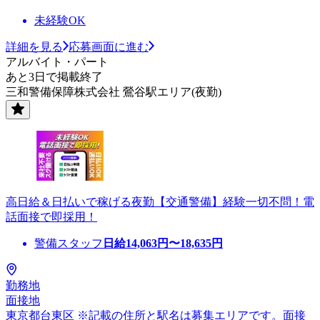
未経験OK
詳細を見る
応募画面に進む
アルバイト・パート
あと3日で掲載終了
三和警備保障株式会社 鶯谷駅エリア(夜勤)
高日給＆日払いで稼げる夜勤【交通警備】経験一切不問！電
話面接で即採用！
警備スタッフ
日給
14,063
円〜
18,635
円
勤務地
面接地
東京都台東区 ※記載の住所と駅名は募集エリアです。面接