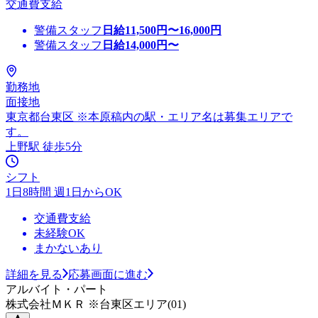
交通費支給
警備スタッフ
日給
11,500
円〜
16,000
円
警備スタッフ
日給
14,000
円〜
勤務地
面接地
東京都台東区 ※本原稿内の駅・エリア名は募集エリアで
す。
上野駅 徒歩5分
シフト
1日8時間 週1日からOK
交通費支給
未経験OK
まかないあり
詳細を見る
応募画面に進む
アルバイト・パート
株式会社ＭＫＲ ※台東区エリア(01)