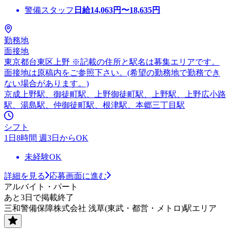
警備スタッフ
日給
14,063
円〜
18,635
円
勤務地
面接地
東京都台東区上野 ※記載の住所と駅名は募集エリアです。
面接地は原稿内をご参照下さい。(希望の勤務地で勤務でき
ない場合があります。)
京成上野駅、御徒町駅、上野御徒町駅、上野駅、上野広小路
駅、湯島駅、仲御徒町駅、根津駅、本郷三丁目駅
シフト
1日8時間 週3日からOK
未経験OK
詳細を見る
応募画面に進む
アルバイト・パート
あと3日で掲載終了
三和警備保障株式会社 浅草(東武・都営・メトロ)駅エリア