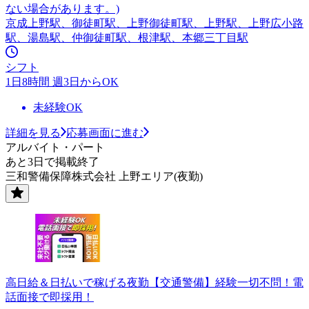
ない場合があります。)
京成上野駅、御徒町駅、上野御徒町駅、上野駅、上野広小路
駅、湯島駅、仲御徒町駅、根津駅、本郷三丁目駅
シフト
1日8時間 週3日からOK
未経験OK
詳細を見る
応募画面に進む
アルバイト・パート
あと3日で掲載終了
三和警備保障株式会社 上野エリア(夜勤)
高日給＆日払いで稼げる夜勤【交通警備】経験一切不問！電
話面接で即採用！