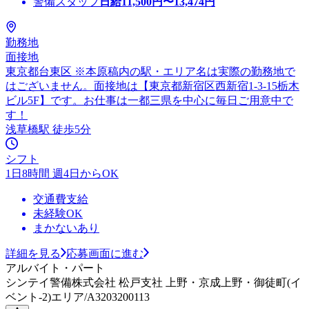
警備スタッフ
日給
11,500
円〜
13,474
円
勤務地
面接地
東京都台東区 ※本原稿内の駅・エリア名は実際の勤務地で
はございません。面接地は【東京都新宿区西新宿1-3-15栃木
ビル5F】です。お仕事は一都三県を中心に毎日ご用意中で
す！
浅草橋駅 徒歩5分
シフト
1日8時間 週4日からOK
交通費支給
未経験OK
まかないあり
詳細を見る
応募画面に進む
アルバイト・パート
シンテイ警備株式会社 松戸支社 上野・京成上野・御徒町(イ
ベント-2)エリア/A3203200113