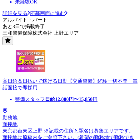
未経験OK
詳細を見る
応募画面に進む
アルバイト・パート
あと3日で掲載終了
三和警備保障株式会社 上野エリア
高日給＆日払いで稼げる日勤【交通警備】経験一切不問！電
話面接で即採用！
警備スタッフ
日給
12,000
円〜
15,850
円
勤務地
面接地
東京都台東区上野 ※記載の住所と駅名は募集エリアです。
面接地は原稿内をご参照下さい。(希望の勤務地で勤務でき