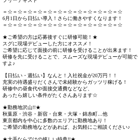
フリーテキスト
＝☆＝☆＝☆＝☆＝☆＝☆＝☆＝☆＝☆＝☆＝☆＝☆
6月1日から日払い導入！さらに働きやすくなります！
＝☆＝☆＝☆＝☆＝☆＝☆＝☆＝☆＝☆＝☆＝☆＝☆
★ご希望の方は応募後すぐに研修可能！★
スグに現場デビューした方にオススメ！
ご希望に応じて面接の前に研修を受けることが出来ます！
研修を先に受けることで、スムーズな現場デビューが可能で
すよ♪
【日払い・週払い】なんと！入社祝金が20万円！！
充実の待遇盛りだくさんで未経験からガッツリ稼げる！
研修中の昼食代や面接交通費などなど、
あったら嬉しい条件がたくさんあります☆
★勤務地沢山!!★
秋葉原・渋谷・新宿・台東・大塚・錦糸町…他
東京都内を中心に多数のエリアに勤務地あり！
ご希望の勤務地などがあれば、お気軽にご相談ください♪
★大手ならではの嬉しい特典!!★