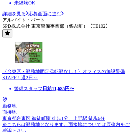
未経験OK
詳細を見る
応募画面に進む
アルバイト・パート
SPD株式会社 東京警備事業部（錦糸町）【TE102】
〈台東区・勤務地固定◎転勤なし！〉オフィスの施設警備
STAFF！週2日～
警備スタッフ
日給
11,685
円〜
勤務地
面接地
東京都台東区 御徒町駅 徒歩1分、上野駅 徒歩6分
※こちらは勤務地となります。面接地については原稿内をご
確認下さい。