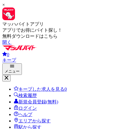
×
マッハバイトアプリ
アプリでお得にバイト探し！
無料ダウンロードはこちら
開く
0
キープ
メニュー
キープした求人を見る
0
検索履歴
新規会員登録(無料)
ログイン
ヘルプ
エリアから探す
駅から探す