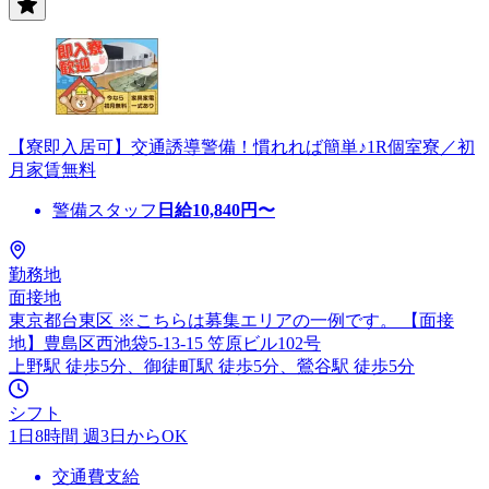
【寮即入居可】交通誘導警備！慣れれば簡単♪1R個室寮／初
月家賃無料
警備スタッフ
日給
10,840
円〜
勤務地
面接地
東京都台東区 ※こちらは募集エリアの一例です。 【面接
地】豊島区西池袋5-13-15 笠原ビル102号
上野駅 徒歩5分、御徒町駅 徒歩5分、鶯谷駅 徒歩5分
シフト
1日8時間 週3日からOK
交通費支給