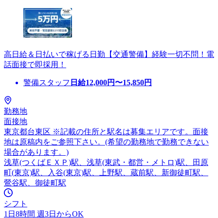
高日給＆日払いで稼げる日勤【交通警備】経験一切不問！電
話面接で即採用！
警備スタッフ
日給
12,000
円〜
15,850
円
勤務地
面接地
東京都台東区 ※記載の住所と駅名は募集エリアです。面接
地は原稿内をご参照下さい。(希望の勤務地で勤務できない
場合があります。)
浅草(つくばＥＸＰ)駅、浅草(東武・都営・メトロ)駅、田原
町(東京)駅、入谷(東京)駅、上野駅、蔵前駅、新御徒町駅、
鶯谷駅、御徒町駅
シフト
1日8時間 週3日からOK