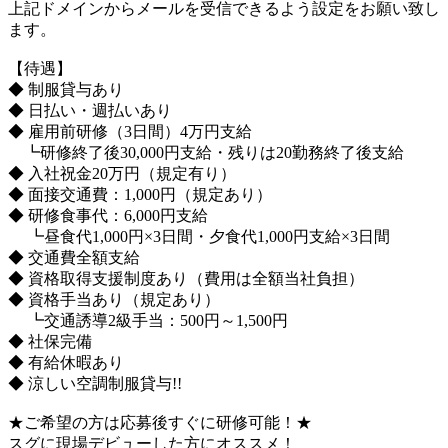
上記ドメインからメールを受信できるよう設定をお願い致し
ます。
【待遇】
◆ 制服貸与あり
◆ 日払い・週払いあり
◆ 雇用前研修（3日間）4万円支給
┗研修終了後30,000円支給・残りは20勤務終了後支給
◆ 入社祝金20万円（規定有り）
◆ 面接交通費：1,000円（規定あり）
◆ 研修食事代：6,000円支給
┗昼食代1,000円×3日間・夕食代1,000円支給×3日間
◆ 交通費全額支給
◆ 資格取得支援制度あり（費用は全額当社負担）
◆ 資格手当あり（規定あり）
┗交通誘導2級手当：500円～1,500円
◆ 社保完備
◆ 有給休暇あり
◆ 涼しい空調制服貸与!!
★ご希望の方は応募後すぐに研修可能！★
スグに現場デビューした方にオススメ！