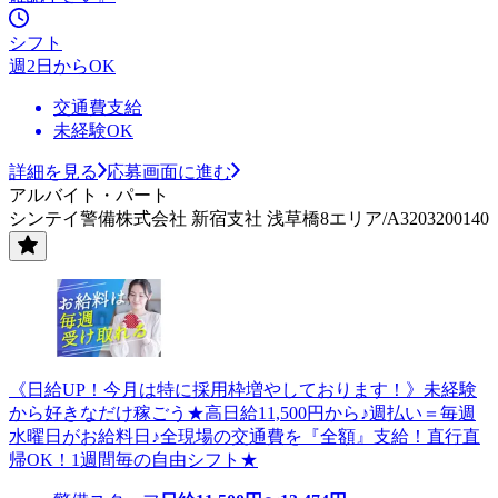
シフト
週2日からOK
交通費支給
未経験OK
詳細を見る
応募画面に進む
アルバイト・パート
シンテイ警備株式会社 新宿支社 浅草橋8エリア/A3203200140
《日給UP！今月は特に採用枠増やしております！》未経験
から好きなだけ稼ごう★高日給11,500円から♪週払い＝毎週
水曜日がお給料日♪全現場の交通費を『全額』支給！直行直
帰OK！1週間毎の自由シフト★