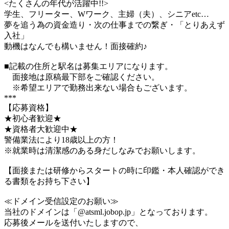
<たくさんの年代が活躍中!!>
学生、フリーター、Wワーク、主婦（夫）、シニアetc…
夢を追う為の資金造り・次の仕事までの繋ぎ・「とりあえず
入社」
動機はなんでも構いません！面接確約♪
■記載の住所と駅名は募集エリアになります。
面接地は原稿最下部をご確認ください。
※希望エリアで勤務出来ない場合もございます。
***
【応募資格】
★初心者歓迎★
★資格者大歓迎中★
警備業法により18歳以上の方！
※就業時は清潔感のある身だしなみでお願いします。
【面接または研修からスタートの時に印鑑・本人確認ができ
る書類をお持ち下さい】
≪ドメイン受信設定のお願い≫
当社のドメインは「@atsml.jobop.jp」となっております。
応募後メールを送付いたしますので、