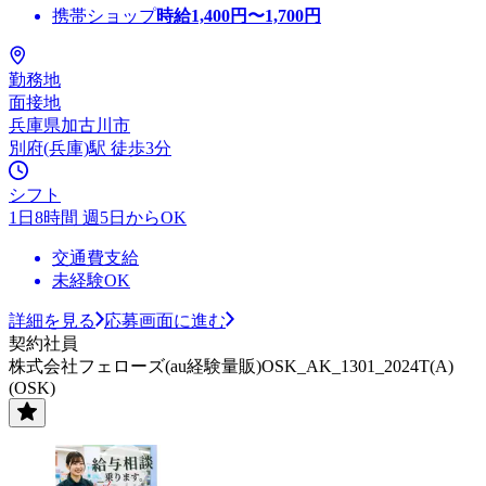
携帯ショップ
時給
1,400
円〜
1,700
円
勤務地
面接地
兵庫県加古川市
別府(兵庫)駅 徒歩3分
シフト
1日8時間 週5日からOK
交通費支給
未経験OK
詳細を見る
応募画面に進む
契約社員
株式会社フェローズ(au経験量販)OSK_AK_1301_2024T(A)
(OSK)