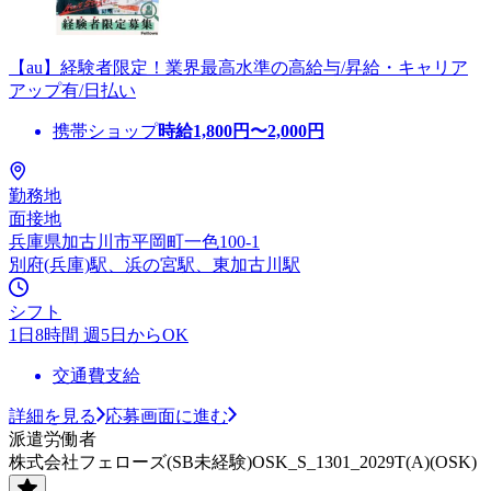
【au】経験者限定！業界最高水準の高給与/昇給・キャリア
アップ有/日払い
携帯ショップ
時給
1,800
円〜
2,000
円
勤務地
面接地
兵庫県加古川市平岡町一色100-1
別府(兵庫)駅、浜の宮駅、東加古川駅
シフト
1日8時間 週5日からOK
交通費支給
詳細を見る
応募画面に進む
派遣労働者
株式会社フェローズ(SB未経験)OSK_S_1301_2029T(A)(OSK)