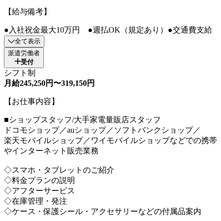
【給与備考】
●入社祝金最大10万円 ●週払OK（規定あり）●交通費支給
全て表示
派遣労働者
受付
シフト制
月給245,250円〜319,150円
【お仕事内容】
■ショップスタッフ/大手家電量販店スタッフ
ドコモショップ／auショップ／ソフトバンクショップ／
楽天モバイルショップ／ワイモバイルショップなどでの携帯
やインターネット販売業務
◇スマホ・タブレットのご紹介
◇料金プランの説明
◇アフターサービス
◇在庫管理・発注
◇ケース・保護シール・アクセサリーなどの付属品案内