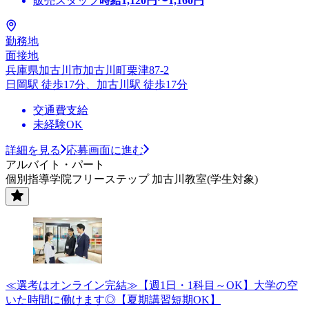
販売スタッフ
時給
1,120
円〜
1,160
円
勤務地
面接地
兵庫県加古川市加古川町栗津87-2
日岡駅 徒歩17分、加古川駅 徒歩17分
交通費支給
未経験OK
詳細を見る
応募画面に進む
アルバイト・パート
個別指導学院フリーステップ 加古川教室(学生対象)
≪選考はオンライン完結≫【週1日・1科目～OK】大学の空
いた時間に働けます◎【夏期講習短期OK】