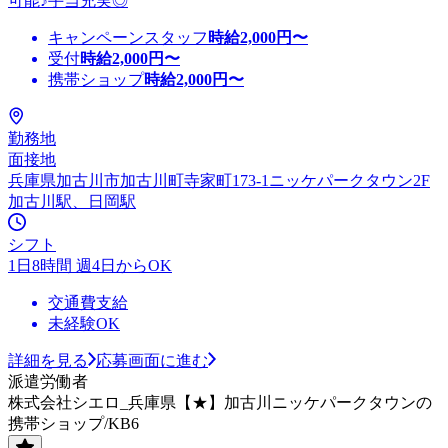
可能♪手当充実◎
キャンペーンスタッフ
時給
2,000
円〜
受付
時給
2,000
円〜
携帯ショップ
時給
2,000
円〜
勤務地
面接地
兵庫県加古川市加古川町寺家町173-1ニッケパークタウン2F
加古川駅、日岡駅
シフト
1日8時間 週4日からOK
交通費支給
未経験OK
詳細を見る
応募画面に進む
派遣労働者
株式会社シエロ_兵庫県【★】加古川ニッケパークタウンの
携帯ショップ/KB6