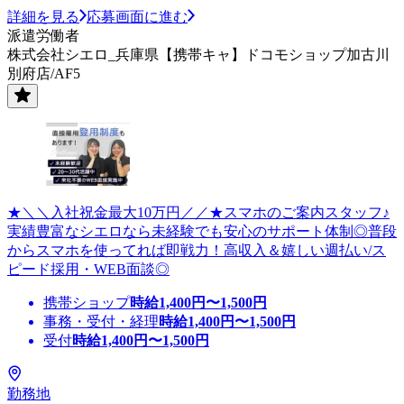
詳細を見る
応募画面に進む
派遣労働者
株式会社シエロ_兵庫県【携帯キャ】ドコモショップ加古川
別府店/AF5
★＼＼入社祝金最大10万円／／★スマホのご案内スタッフ♪
実績豊富なシエロなら未経験でも安心のサポート体制◎普段
からスマホを使ってれば即戦力！高収入＆嬉しい週払い/ス
ピード採用・WEB面談◎
携帯ショップ
時給
1,400
円〜
1,500
円
事務・受付・経理
時給
1,400
円〜
1,500
円
受付
時給
1,400
円〜
1,500
円
勤務地