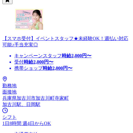
【スマホ受付】イベントスタッフ★未経験OK！週払い対応
可能♪手当充実◎
キャンペーンスタッフ
時給
2,000
円〜
受付
時給
2,000
円〜
携帯ショップ
時給
2,000
円〜
勤務地
面接地
兵庫県加古川市加古川町寺家町
加古川駅、日岡駅
シフト
1日8時間 週4日からOK