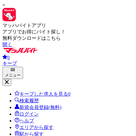
×
マッハバイトアプリ
アプリでお得にバイト探し！
無料ダウンロードはこちら
開く
0
キープ
メニュー
キープした求人を見る
0
検索履歴
新規会員登録(無料)
ログイン
ヘルプ
エリアから探す
駅から探す