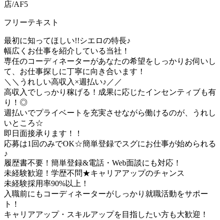
店/AF5
フリーテキスト
最初に知ってほしい!!シエロの特長♪
幅広くお仕事を紹介している当社！
専任のコーディネーターがあなたの希望をしっかりお伺いし
て、お仕事探しに丁寧に向き合います！
＼＼うれしい高収入×週払い♪／／
高収入でしっかり稼げる！成果に応じたインセンティブも有
り！◎
週払いでプライベートを充実させながら働けるのが、うれし
いところ☆
即日面接承ります！！
応募は1回のみでOK☆簡単登録でスグにお仕事が始められる
♪
履歴書不要！簡単登録&電話・Web面談にも対応！
未経験歓迎！学歴不問★キャリアアップのチャンス
未経験採用率90%以上！
入職前にもコーディネーターがしっかり就職活動をサポー
ト！
キャリアアップ・スキルアップを目指したい方も大歓迎！