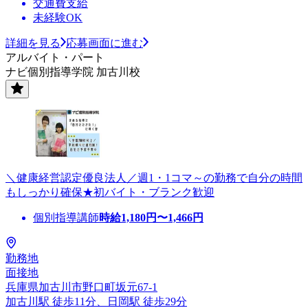
交通費支給
未経験OK
詳細を見る
応募画面に進む
アルバイト・パート
ナビ個別指導学院 加古川校
＼健康経営認定優良法人／週1・1コマ～の勤務で自分の時間
もしっかり確保★初バイト・ブランク歓迎
個別指導講師
時給
1,180
円〜
1,466
円
勤務地
面接地
兵庫県加古川市野口町坂元67-1
加古川駅 徒歩11分、日岡駅 徒歩29分