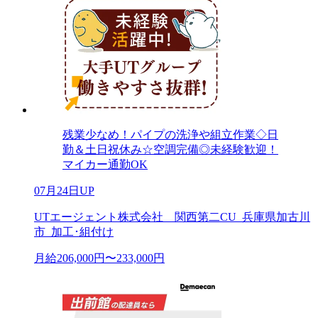
残業少なめ！パイプの洗浄や組立作業◇日
勤＆土日祝休み☆空調完備◎未経験歓迎！
マイカー通勤OK
07月24日UP
UTエージェント株式会社 関西第二CU_兵庫県加古川
市_加工･組付け
月給206,000円〜233,000円