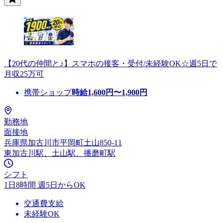
【20代の仲間と♪】スマホの接客・受付/未経験OK☆週5日で
月収25万可
携帯ショップ
時給
1,600
円〜
1,900
円
勤務地
面接地
兵庫県加古川市平岡町土山850-11
東加古川駅、土山駅、播磨町駅
シフト
1日8時間 週5日からOK
交通費支給
未経験OK