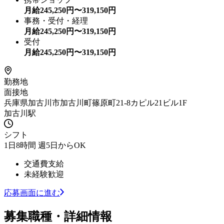
月給
245,250
円〜
319,150
円
事務・受付・経理
月給
245,250
円〜
319,150
円
受付
月給
245,250
円〜
319,150
円
勤務地
面接地
兵庫県加古川市加古川町篠原町21-8カピル21ビル1F
加古川駅
シフト
1日8時間 週5日からOK
交通費支給
未経験歓迎
応募画面に進む
募集職種・詳細情報