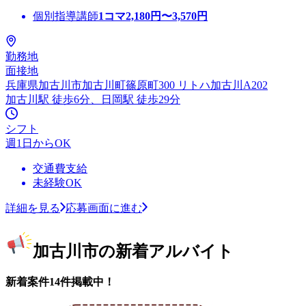
個別指導講師
1コマ
2,180
円〜
3,570
円
勤務地
面接地
兵庫県加古川市加古川町篠原町300 リトハ加古川A202
加古川駅 徒歩6分、日岡駅 徒歩29分
シフト
週1日からOK
交通費支給
未経験OK
詳細を見る
応募画面に進む
加古川市の新着アルバイト
新着案件14件掲載中！