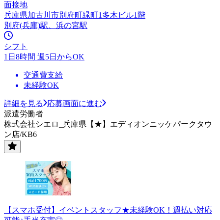
面接地
兵庫県加古川市別府町緑町1多木ビル1階
別府(兵庫)駅、浜の宮駅
シフト
1日8時間 週5日からOK
交通費支給
未経験OK
詳細を見る
応募画面に進む
派遣労働者
株式会社シエロ_兵庫県【★】エディオンニッケパークタウ
ン店/KB6
【スマホ受付】イベントスタッフ★未経験OK！週払い対応