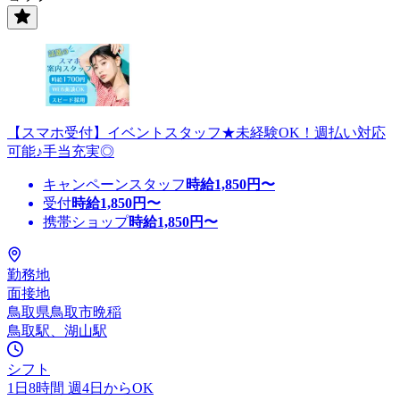
【スマホ受付】イベントスタッフ★未経験OK！週払い対応
可能♪手当充実◎
キャンペーンスタッフ
時給
1,850
円〜
受付
時給
1,850
円〜
携帯ショップ
時給
1,850
円〜
勤務地
面接地
鳥取県鳥取市晩稲
鳥取駅、湖山駅
シフト
1日8時間 週4日からOK