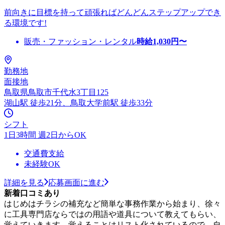
前向きに目標を持って頑張ればどんどんステップアップでき
る環境です!
販売・ファッション・レンタル
時給
1,030
円〜
勤務地
面接地
鳥取県鳥取市千代水3丁目125
湖山駅 徒歩21分、鳥取大学前駅 徒歩33分
シフト
1日3時間 週2日からOK
交通費支給
未経験OK
詳細を見る
応募画面に進む
新着口コミあり
はじめはチラシの補充など簡単な事務作業から始まり、徐々
に工具専門店ならではの用語や道具について教えてもらい、
覚えていきます。覚えることはリスト化されているので、自