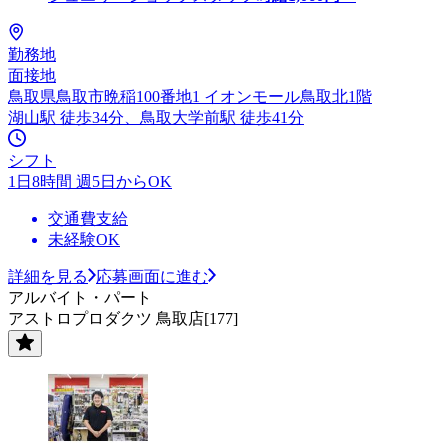
勤務地
面接地
鳥取県鳥取市晩稲100番地1 イオンモール鳥取北1階
湖山駅 徒歩34分、鳥取大学前駅 徒歩41分
シフト
1日8時間 週5日からOK
交通費支給
未経験OK
詳細を見る
応募画面に進む
アルバイト・パート
アストロプロダクツ 鳥取店[177]