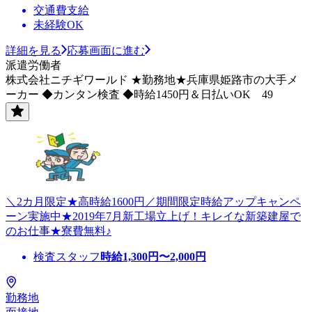
交通費支給
未経験OK
詳細を見る
応募画面に進む
派遣労働者
株式会社ニチギワールド ★勤務地★兵庫県姫路市の大手メ
ーカー ◆カンタン検査 ◆時給1450円＆日払いOK 49
＼2カ月限定★高時給1600円／期間限定時給アップキャンペ
ーン実施中★2019年7月新工場立上げ！キレイな新築建屋で
のお仕事★寮費無料♪
検査スタッフ
時給
1,300
円〜
2,000
円
勤務地