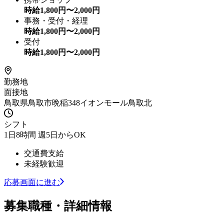
時給
1,800
円〜
2,000
円
事務・受付・経理
時給
1,800
円〜
2,000
円
受付
時給
1,800
円〜
2,000
円
勤務地
面接地
鳥取県鳥取市晩稲348イオンモール鳥取北
シフト
1日8時間 週5日からOK
交通費支給
未経験歓迎
応募画面に進む
募集職種・詳細情報