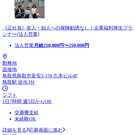
《正社員》友人・知人への保険勧誘なし！企業福利厚生プラ
ンナー(法人営業)
法人営業
月給
210,000
円〜
250,000
円
勤務地
面接地
鳥取県鳥取市富安2-159 久本ビル4F
鳥取駅 徒歩3分
シフト
1日7時間 週5日からOK
交通費支給
未経験OK
詳細を見る
応募画面に進む