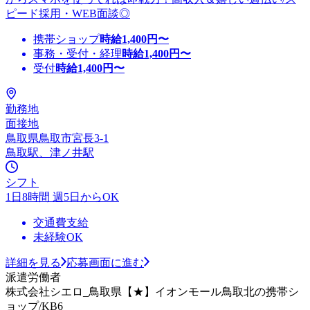
ピード採用・WEB面談◎
携帯ショップ
時給
1,400
円〜
事務・受付・経理
時給
1,400
円〜
受付
時給
1,400
円〜
勤務地
面接地
鳥取県鳥取市宮長3-1
鳥取駅、津ノ井駅
シフト
1日8時間 週5日からOK
交通費支給
未経験OK
詳細を見る
応募画面に進む
派遣労働者
株式会社シエロ_鳥取県【★】イオンモール鳥取北の携帯シ
ョップ/KB6