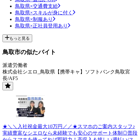
鳥取県×交通費支給
鳥取県×スキルが身に付く
鳥取県×制服あり
鳥取県×正社員登用あり
もっと見る
鳥取市の似たバイト
派遣労働者
株式会社シエロ_鳥取県【携帯キャ】ソフトバンク鳥取宮
長/AF5
★＼＼入社祝金最大10万円／／★スマホのご案内スタッフ♪
実績豊富なシエロなら未経験でも安心のサポート体制◎普段
からスマホを使ってれば即戦力！高収入＆嬉しい週払い/ス