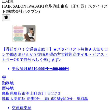
正社員
HAIR SALON IWASAKI 鳥取湖山東店［正社員］スタイリス
ト(株式会社ハクブン)
【昇給あり！交通費支給！】★スタイリスト募集★人気サロ
ンで働きませんか？復職希望の方大歓迎◎ネイル・ピアス・
カラーOKで自分らしく働けます♪
美容師
月給
210,000
円〜
400,000
円
勤務地
面接地
鳥取県鳥取市湖山町東1丁目117-3
鳥取大学前駅 徒歩9分、湖山駅 徒歩10分、鳥取駅
交通費支給