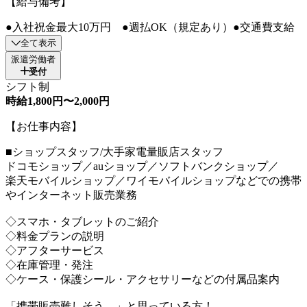
【給与備考】
●入社祝金最大10万円 ●週払OK（規定あり）●交通費支給
全て表示
派遣労働者
受付
シフト制
時給1,800円〜2,000円
【お仕事内容】
■ショップスタッフ/大手家電量販店スタッフ
ドコモショップ／auショップ／ソフトバンクショップ／
楽天モバイルショップ／ワイモバイルショップなどでの携帯
やインターネット販売業務
◇スマホ・タブレットのご紹介
◇料金プランの説明
◇アフターサービス
◇在庫管理・発注
◇ケース・保護シール・アクセサリーなどの付属品案内
「携帯販売難しそう…」と思っている方！