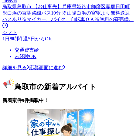
面接地
鳥取県鳥取市 【お仕事先】兵庫県姫路市飾磨区妻鹿日田町
※白浜の宮駅路線バス10分 ※山陽白浜の宮駅より無料送迎
バスあり※マイカー、バイク、自転車ＯＫ※無料の寮完備。
シフト
1日8時間 週5日からOK
交通費支給
未経験OK
詳細を見る
応募画面に進む
鳥取市の新着アルバイト
新着案件9件掲載中！