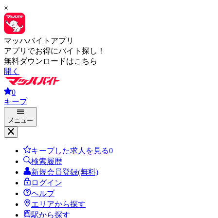
×
マッハバイトアプリ
アプリでお得にバイト探し！
無料ダウンロードはこちら
開く
0
キープ
メニュー
キープした求人を見る
0
検索履歴
新規会員登録(無料)
ログイン
ヘルプ
エリアから探す
駅から探す