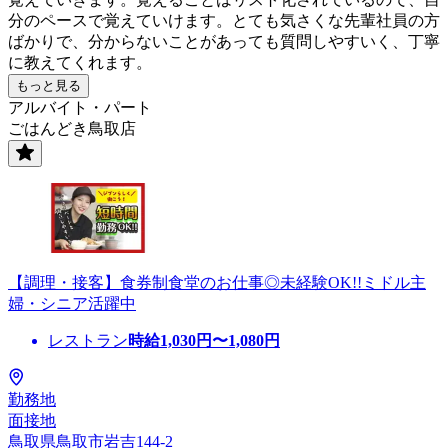
分のペースで覚えていけます。とても気さくな先輩社員の方
ばかりで、分からないことがあっても質問しやすいく、丁寧
に教えてくれます。
もっと見る
アルバイト・パート
ごはんどき鳥取店
【調理・接客】食券制食堂のお仕事◎未経験OK!!ミドル主
婦・シニア活躍中
レストラン
時給
1,030
円〜
1,080
円
勤務地
面接地
鳥取県鳥取市岩吉144-2