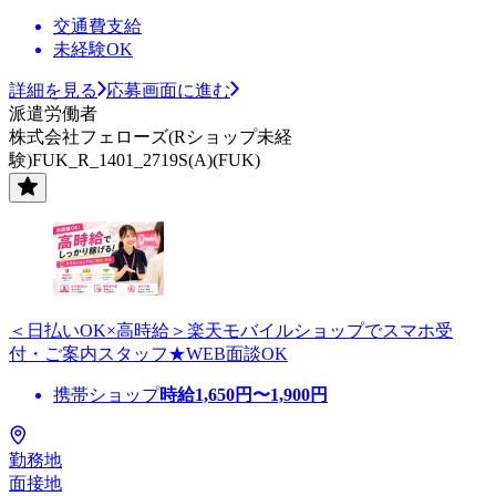
交通費支給
未経験OK
詳細を見る
応募画面に進む
派遣労働者
株式会社フェローズ(Rショップ未経
験)FUK_R_1401_2719S(A)(FUK)
＜日払いOK×高時給＞楽天モバイルショップでスマホ受
付・ご案内スタッフ★WEB面談OK
携帯ショップ
時給
1,650
円〜
1,900
円
勤務地
面接地