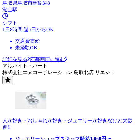
鳥取県鳥取市晩稲348
湖山駅
シフト
1日8時間 週5日からOK
交通費支給
未経験OK
詳細を見る
応募画面に進む
アルバイト・パート
株式会社エヌコーポレーション 鳥取北店 リエジュ
人が好き・おしゃれが好き・ジュエリーが好きなひと大歓
迎!!
ジュエリーショップスタッフ
時給
1,060
円〜