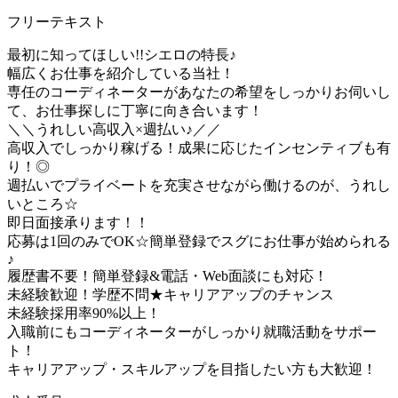
フリーテキスト
最初に知ってほしい!!シエロの特長♪
幅広くお仕事を紹介している当社！
専任のコーディネーターがあなたの希望をしっかりお伺いし
て、お仕事探しに丁寧に向き合います！
＼＼うれしい高収入×週払い♪／／
高収入でしっかり稼げる！成果に応じたインセンティブも有
り！◎
週払いでプライベートを充実させながら働けるのが、うれし
いところ☆
即日面接承ります！！
応募は1回のみでOK☆簡単登録でスグにお仕事が始められる
♪
履歴書不要！簡単登録&電話・Web面談にも対応！
未経験歓迎！学歴不問★キャリアアップのチャンス
未経験採用率90%以上！
入職前にもコーディネーターがしっかり就職活動をサポー
ト！
キャリアアップ・スキルアップを目指したい方も大歓迎！