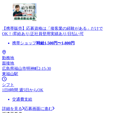
【携帯販売】応募資格は「接客業の経験がある」だけで
OK！/昇給あり/正社員登用実績あり/日払い可
携帯ショップ
時給
1,500
円〜
1,800
円
勤務地
面接地
広島県福山市明神町2-15-30
東福山駅
シフト
1日8時間 週5日からOK
交通費支給
詳細を見る
応募画面に進む