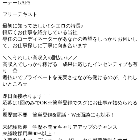
ーナー1/AF5
フリーテキスト
最初に知ってほしい!!シエロの特長♪
幅広くお仕事を紹介している当社！
専任のコーディネーターがあなたの希望をしっかりお伺いし
て、お仕事探しに丁寧に向き合います！
＼＼うれしい高収入×週払い♪／／
高収入でしっかり稼げる！成果に応じたインセンティブも有
り！◎
週払いでプライベートを充実させながら働けるのが、うれし
いところ☆
即日面接承ります！！
応募は1回のみでOK☆簡単登録でスグにお仕事が始められる
♪
履歴書不要！簡単登録&電話・Web面談にも対応！
未経験歓迎！学歴不問★キャリアアップのチャンス
未経験採用率90%以上！