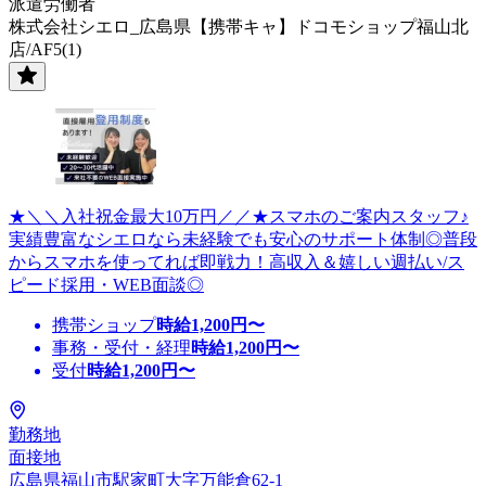
派遣労働者
株式会社シエロ_広島県【携帯キャ】ドコモショップ福山北
店/AF5(1)
★＼＼入社祝金最大10万円／／★スマホのご案内スタッフ♪
実績豊富なシエロなら未経験でも安心のサポート体制◎普段
からスマホを使ってれば即戦力！高収入＆嬉しい週払い/ス
ピード採用・WEB面談◎
携帯ショップ
時給
1,200
円〜
事務・受付・経理
時給
1,200
円〜
受付
時給
1,200
円〜
勤務地
面接地
広島県福山市駅家町大字万能倉62-1