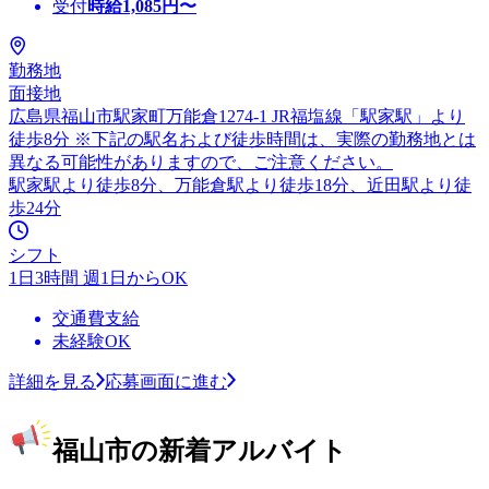
受付
時給
1,085
円〜
勤務地
面接地
広島県福山市駅家町万能倉1274-1 JR福塩線「駅家駅」より
徒歩8分 ※下記の駅名および徒歩時間は、実際の勤務地とは
異なる可能性がありますので、ご注意ください。
駅家駅より徒歩8分、万能倉駅より徒歩18分、近田駅より徒
歩24分
シフト
1日3時間 週1日からOK
交通費支給
未経験OK
詳細を見る
応募画面に進む
福山市の新着アルバイト