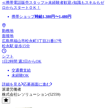
≪携帯電話販売スタッフ≫未経験者歓迎♪知識もスキルもゼ
ロからスタートＯＫ！
携帯ショップ
時給
1,380
円〜
1,480
円
勤務地
面接地
広島県福山市松永町3丁目21番17号
松永駅 徒歩15分
シフト
1日2時間 週2日からOK
交通費支給
未経験OK
詳細を見る
応募画面に進む
派遣労働者
株式会社レソリューション(52559)