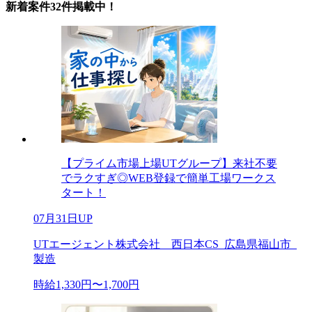
新着案件32件掲載中！
【プライム市場上場UTグループ】来社不要
でラクすぎ◎WEB登録で簡単工場ワークス
タート！
07月31日UP
UTエージェント株式会社 西日本CS_広島県福山市_
製造
時給1,330円〜1,700円