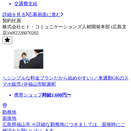
交通費支給
詳細を見る
応募画面に進む
契約社員
株式会社ヒト・コミュニケーションズ人材開発本部 (広島支
店)/s0f2226070202
＼シンプルな料金プランだから始めやすい♪／車通勤OKのス
マホ販売♪＠福山市駅家町
携帯ショップ
時給
1,600
円〜
勤務地
面接地
広島県福山市 ※詳細な勤務地につきましては、面接時にご
確認をお願いいたします。