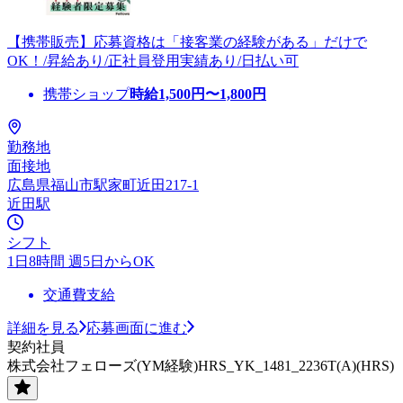
【携帯販売】応募資格は「接客業の経験がある」だけで
OK！/昇給あり/正社員登用実績あり/日払い可
携帯ショップ
時給
1,500
円〜
1,800
円
勤務地
面接地
広島県福山市駅家町近田217-1
近田駅
シフト
1日8時間 週5日からOK
交通費支給
詳細を見る
応募画面に進む
契約社員
株式会社フェローズ(YM経験)HRS_YK_1481_2236T(A)(HRS)