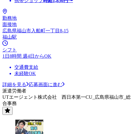
携帯ショップ
時給
1,850
円〜
勤務地
面接地
広島県福山市入船町一丁目8-15
福山駅
シフト
1日8時間 週4日からOK
交通費支給
未経験OK
詳細を見る
応募画面に進む
派遣労働者
UTエージェント株式会社 西日本第一CU_広島県福山市_総
合事務