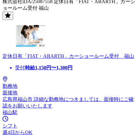
株式会社iDA/25087558 定休日有「FIAT・ABARTH」カーシ
ョールーム受付 福山
定休日有「FIAT・ABARTH」カーショールーム受付 福山
受付
時給
1,150
円〜
1,300
円
勤務地
面接地
広島県福山市 詳細な勤務地につきましては、面接時にご確
認をお願いいたします
福山駅
シフト
週4日からOK