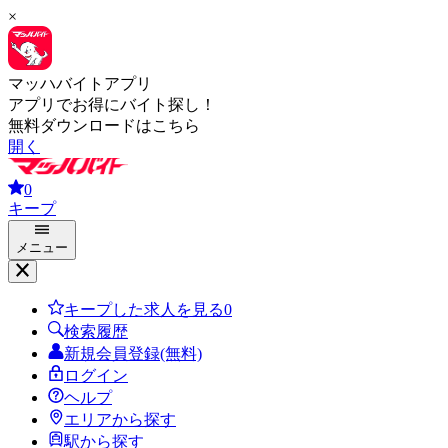
×
マッハバイトアプリ
アプリでお得にバイト探し！
無料ダウンロードはこちら
開く
0
キープ
メニュー
キープした求人を見る
0
検索履歴
新規会員登録(無料)
ログイン
ヘルプ
エリアから探す
駅から探す