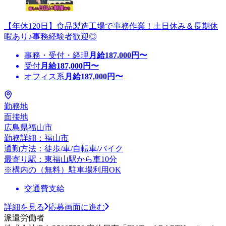
【年休120日】食品製造工場で事務作業！土日休み＆長期休
暇あり♪事務経験者歓迎◎
事務・受付・経理
月給
187,000
円〜
受付
月給
187,000
円〜
オフィス系
月給
187,000
円〜
勤務地
面接地
広島県福山市
勤務詳細：福山市
通勤方法：徒歩/車/自転車/バイク
最寄り駅：東福山駅から車10分
※構内の（無料）駐車場利用OK
交通費支給
詳細を見る
応募画面に進む
派遣労働者