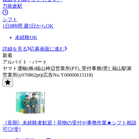
万能倉駅
シフト
1日8時間 週5日からOK
未経験OK
詳細を見る
応募画面に進む
新着
アルバイト・パート
ヤマト運輸(株)福山神辺営業所(PT)_受付事務[受]_福山駅家
営業所(y070862pt)(広告No.Y00000615118)
《長期》未経験者歓迎！荷物の受付や事務作業★シフト相談
可◎[受]