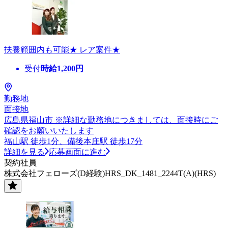
扶養範囲内も可能★ レア案件★
受付
時給
1,200
円
勤務地
面接地
広島県福山市 ※詳細な勤務地につきましては、面接時にご
確認をお願いいたします
福山駅 徒歩1分、備後本庄駅 徒歩17分
詳細を見る
応募画面に進む
契約社員
株式会社フェローズ(D経験)HRS_DK_1481_2244T(A)(HRS)