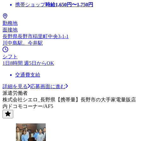
携帯ショップ
時給
1,650
円〜
1,750
円
勤務地
面接地
長野県長野市稲里町中央3-1-1
川中島駅、今井駅
シフト
1日8時間 週5日からOK
交通費支給
詳細を見る
応募画面に進む
派遣労働者
株式会社シエロ_長野県【携帯量】長野市の大手家電量販店
内ドコモコーナー/AF5