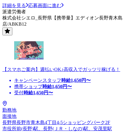
詳細を見る
応募画面に進む
派遣労働者
株式会社シエロ_長野県【携帯量】エディオン長野青木島
店/ABKB12
【スマホご案内】週払いOK♪高収入でガッツリ稼げる！
キャンペーンスタッフ
時給
1,650
円〜
携帯ショップ
時給
1,650
円〜
受付
時給
1,650
円〜
勤務地
面接地
長野県長野市青木島4丁目4-5ショッピングパーク2F
市役所前(長野)駅、長野(ＪＲ・しなの)駅、安茂里駅