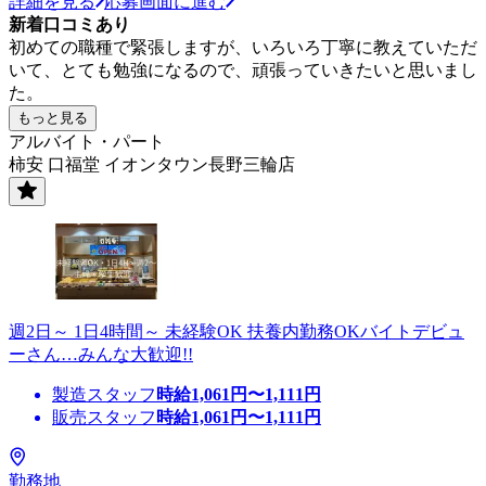
詳細を見る
応募画面に進む
新着口コミあり
初めての職種で緊張しますが、いろいろ丁寧に教えていただ
いて、とても勉強になるので、頑張っていきたいと思いまし
た。
もっと見る
アルバイト・パート
柿安 口福堂 イオンタウン長野三輪店
週2日～ 1日4時間～ 未経験OK 扶養内勤務OKバイトデビュ
ーさん…みんな大歓迎!!
製造スタッフ
時給
1,061
円〜
1,111
円
販売スタッフ
時給
1,061
円〜
1,111
円
勤務地