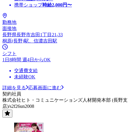
携帯ショップ
時給
2,000
円〜
勤務地
面接地
長野県長野市吉田1丁目21-33
桐原(長野)駅、信濃吉田駅
シフト
1日8時間 週4日からOK
交通費支給
未経験OK
詳細を見る
応募画面に進む
契約社員
株式会社ヒト・コミュニケーションズ人材開発本部 (長野支
店)/s2f26un2008