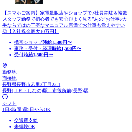
【スマホご案内】家電量販店やショップで♪社員常駐＆複数
スタッフ勤務で初心者でも安心◎よく見る”あの”お仕事♪大
手ならではの丁寧なマニュアル完備でお仕事も覚えやすい
◎【入社祝金最大10万円】
携帯ショップ
時給
1,500
円〜
事務・受付・経理
時給
1,500
円〜
受付
時給
1,500
円〜
勤務地
面接地
長野県長野市若里3丁目22-1
長野(ＪＲ・しなの)駅、市役所前(長野)駅
シフト
1日8時間 週5日からOK
交通費支給
未経験OK