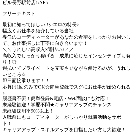
ビル長野駅前店1/AF5
フリーテキスト
最初に知ってほしい!!シエロの特長♪
幅広くお仕事を紹介している当社！
専任のコーディネーターがあなたの希望をしっかりお伺いし
て、お仕事探しに丁寧に向き合います！
＼＼うれしい高収入×週払い♪／／
高収入でしっかり稼げる！成果に応じたインセンティブも有
り！◎
週払いでプライベートを充実させながら働けるのが、うれし
いところ☆
即日面接承ります！！
応募は1回のみでOK☆簡単登録でスグにお仕事が始められる
♪
履歴書不要！簡単登録&電話・Web面談にも対応！
未経験歓迎！学歴不問★キャリアアップのチャンス
未経験採用率90%以上！
入職前にもコーディネーターがしっかり就職活動をサポー
ト！
キャリアアップ・スキルアップを目指したい方も大歓迎！