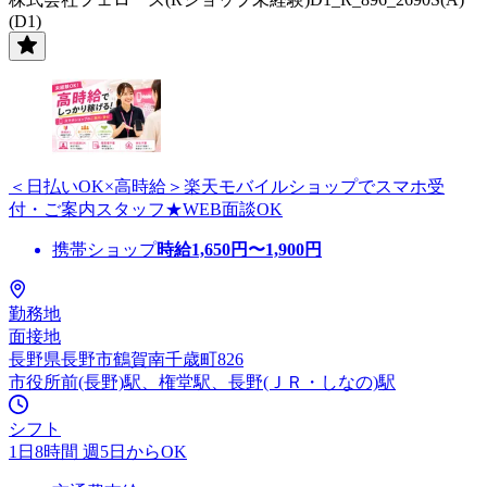
(D1)
＜日払いOK×高時給＞楽天モバイルショップでスマホ受
付・ご案内スタッフ★WEB面談OK
携帯ショップ
時給
1,650
円〜
1,900
円
勤務地
面接地
長野県長野市鶴賀南千歳町826
市役所前(長野)駅、権堂駅、長野(ＪＲ・しなの)駅
シフト
1日8時間 週5日からOK