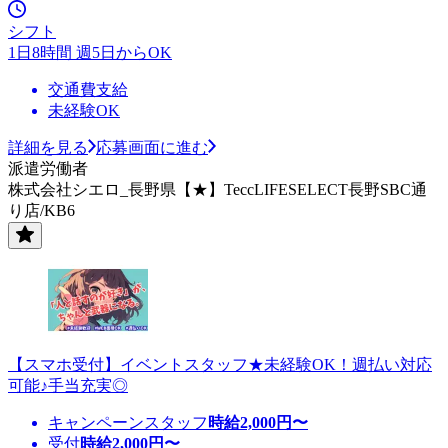
シフト
1日8時間 週5日からOK
交通費支給
未経験OK
詳細を見る
応募画面に進む
派遣労働者
株式会社シエロ_長野県【★】TeccLIFESELECT長野SBC通
り店/KB6
【スマホ受付】イベントスタッフ★未経験OK！週払い対応
可能♪手当充実◎
キャンペーンスタッフ
時給
2,000
円〜
受付
時給
2,000
円〜