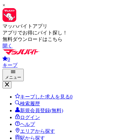
×
マッハバイトアプリ
アプリでお得にバイト探し！
無料ダウンロードはこちら
開く
0
キープ
メニュー
キープした求人を見る
0
検索履歴
新規会員登録(無料)
ログイン
ヘルプ
エリアから探す
駅から探す