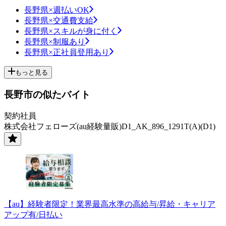
長野県×週払いOK
長野県×交通費支給
長野県×スキルが身に付く
長野県×制服あり
長野県×正社員登用あり
もっと見る
長野市の似たバイト
契約社員
株式会社フェローズ(au経験量販)D1_AK_896_1291T(A)(D1)
【au】経験者限定！業界最高水準の高給与/昇給・キャリア
アップ有/日払い