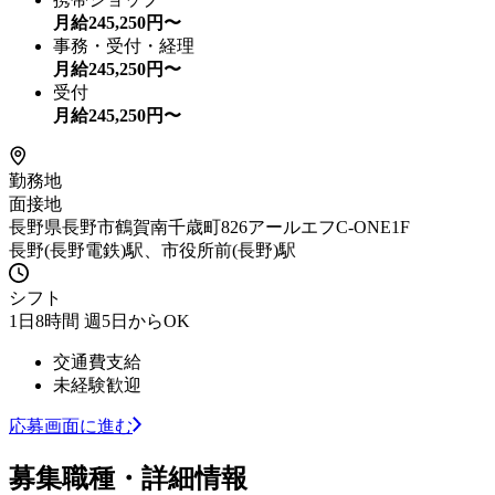
月給
245,250
円〜
事務・受付・経理
月給
245,250
円〜
受付
月給
245,250
円〜
勤務地
面接地
長野県長野市鶴賀南千歳町826アールエフC-ONE1F
長野(長野電鉄)駅、市役所前(長野)駅
シフト
1日8時間 週5日からOK
交通費支給
未経験歓迎
応募画面に進む
募集職種・詳細情報