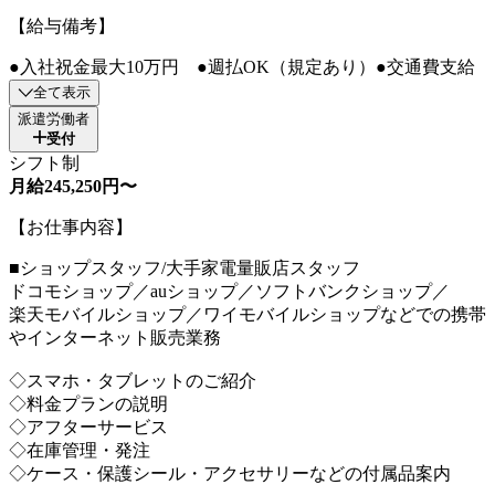
【給与備考】
●入社祝金最大10万円 ●週払OK（規定あり）●交通費支給
全て表示
派遣労働者
受付
シフト制
月給245,250円〜
【お仕事内容】
■ショップスタッフ/大手家電量販店スタッフ
ドコモショップ／auショップ／ソフトバンクショップ／
楽天モバイルショップ／ワイモバイルショップなどでの携帯
やインターネット販売業務
◇スマホ・タブレットのご紹介
◇料金プランの説明
◇アフターサービス
◇在庫管理・発注
◇ケース・保護シール・アクセサリーなどの付属品案内