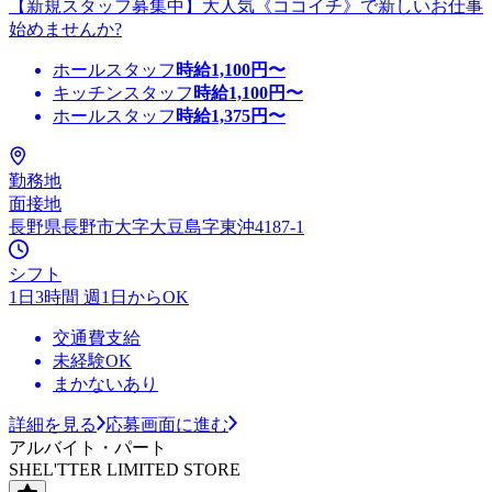
【新規スタッフ募集中】大人気《ココイチ》で新しいお仕事
始めませんか?
ホールスタッフ
時給
1,100
円〜
キッチンスタッフ
時給
1,100
円〜
ホールスタッフ
時給
1,375
円〜
勤務地
面接地
長野県長野市大字大豆島字東沖4187-1
シフト
1日3時間 週1日からOK
交通費支給
未経験OK
まかないあり
詳細を見る
応募画面に進む
アルバイト・パート
SHEL'TTER LIMITED STORE