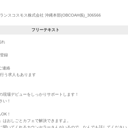
ランスコスモス株式会社 沖縄本部(OBCOAH係)_306566
フリーテキスト
流れ
書登録
否ご連絡
を行う求人もあります
！
の現場デビューをしっかりサポートします！
さい！
OK！
」はおしごとカフェで解決できますよ。
に聞いてくれるカウンセラーさんがいるので、なんでも話してください