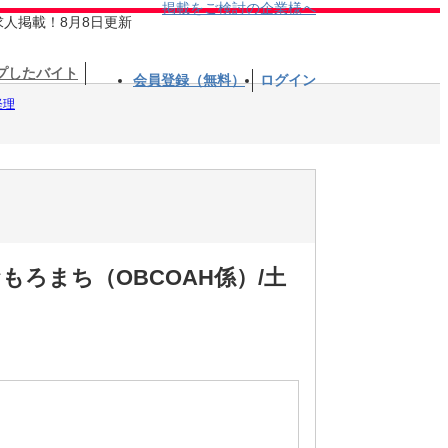
掲載をご検討の企業様へ
求人掲載！8月8日更新
プしたバイト
会員登録（無料）
ログイン
経理
ろまち（OBCOAH係）/土