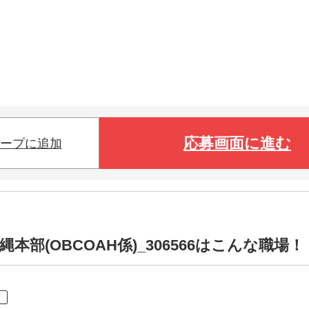
応募画面に進む
ープに追加
部(OBCOAH係)_306566はこんな職場！
ト