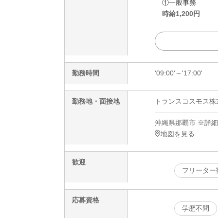
①一般事務
時給
1,200
円
勤務時間
'09:00'～'17:00'
勤務地・面接地
トランスコスモス株式会
沖縄県那覇市 ※詳
地図を見る
歓迎
フリーター
応募資格
学歴不問