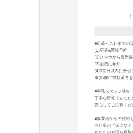
ト
■応募～入社までの
(1)応募&面接予約
(2)スマホから履歴
(3)面接に参加
(4)3営日以内に合
※(3)前に書類選考
■事務スタッフ募集
丁寧な研修であなた
安心してご応募くだ
■異業種からの挑戦も
お仕事の「気になる
あなたのお話を真摯