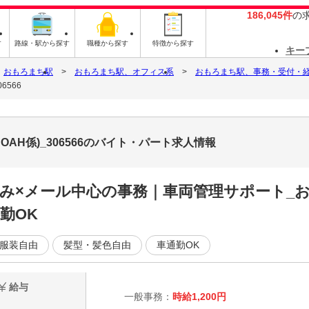
186,045件
の
す
路線・駅から探す
職種から探す
特徴から探す
キー
おもろまち駅
おもろまち駅、オフィス系
おもろまち駅、事務・受付・
6566
AH係)_306566のバイト・パート求人情報
み×メール中心の事務｜車両管理サポート_おも
勤OK
服装自由
髪型・髪色自由
車通勤OK
給与
一般事務：
時給1,200円