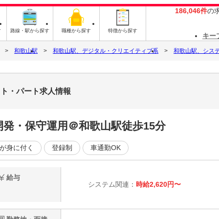
186,046件
の
す
路線・駅から探す
職種から探す
特徴から探す
キー
和歌山駅
和歌山駅、デジタル・クリエイティブ系
和歌山駅、シス
バイト・パート求人情報
ム開発・保守運用＠和歌山駅徒歩15分
が身に付く
登録制
車通勤OK
給与
システム関連：
時給2,620円〜