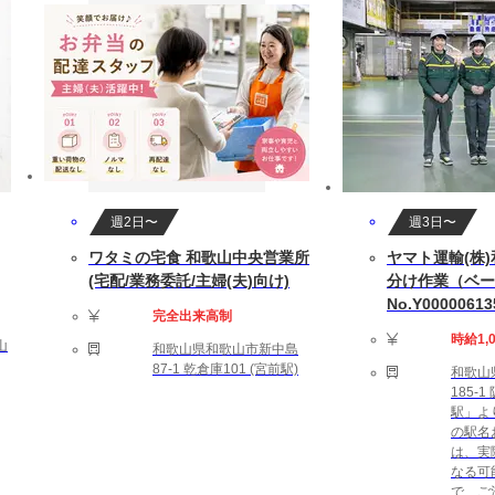
します
10～20(時間/月)です。
ダーによる
中の方もお気軽にご相談ください。
週2日〜
週3日〜
ワタミの宅食 和歌山中央営業所
ヤマト運輸(株
(宅配/業務委託/主婦(夫)向け)
分け作業（ベース
たばこ：禁煙】
No.Y00000613
完全出来高制
時給1,
山
和歌山県和歌山市新中島
 C#.NET、SQL等の実務経験。
87-1 乾倉庫101 (宮前駅)
和歌山
185-
駅」よ
の駅名
0時間（残業代別途）
は、実
なる可
で、ご