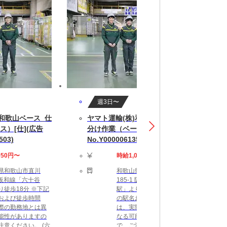
週3日〜
)和歌山ベース_仕
ヤマト運輸(株)和歌山ベース_仕
）[仕](広告
分け作業（ベース）[仕](広告
503)
No.Y00000613502)
050円〜
時給1,050円〜
県和歌山市直川
和歌山県和歌山市直川
1 阪和線「六十谷
185-1 阪和線「六十谷
り徒歩18分 ※下記
駅」より徒歩18分 ※下記
および徒歩時間
の駅名および徒歩時間
際の勤務地とは異
は、実際の勤務地とは異
能性がありますの
なる可能性がありますの
注意ください。 (六
で、ご注意ください。 (六