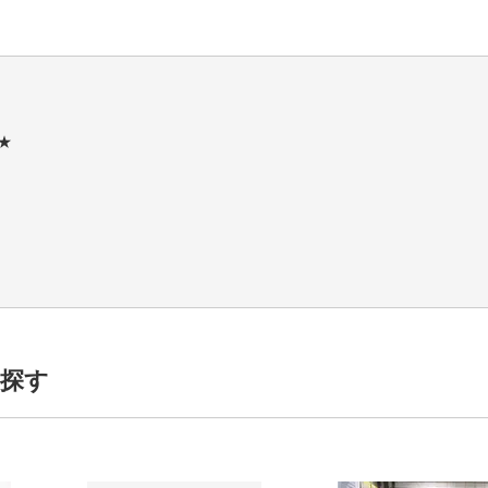
★
項を入力
案内します
探す