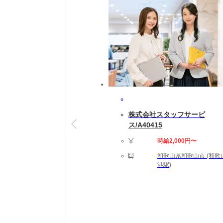
就業開始後も専属担当者がしっかりフォロー
※就業開始前に来社が必要な場合があります
【勤務詳細】
08:30～17:30 実働8時間 休憩60分 残業は
完全週休2日制（土日祝休み） ※企業カレン
即日～長期(3ヶ月以上)
★勤務スタート日はご相談可能です。ご就業
株式会社スタッフサービ
【勤務地備考】
ス/A40415
◆車通勤可◆職場の環境：【車通勤：可】【
時給2,000円〜
【応募資格】
和歌山県和歌山市 (和歌
【こんなスキルや経験のある方を歓迎します！】
港駅)
【給与備考】
【月収例】41万9200円＝時給2620円×16
★時給は経験・スキルによって優遇します。