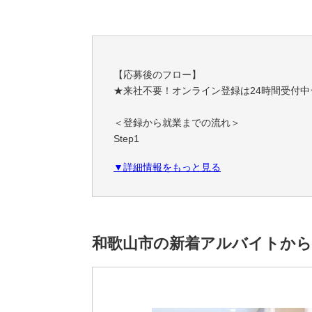
【応募後のフロー】
★来社不要！オンライン登録は24時間受付中
＜登録から就業までの流れ＞
Step1
スマホやPCで簡単！オンライン登録
▼詳細情報をもっと見る
職務経歴・希望条件など、フォームに必要事
Step2
あなたにぴったりのお仕事をご紹介
ご希望条件やスキルに合わせて、お仕事をご
和歌山市の新着アルバイトから
一緒に理想の職場を見つけましょう！
Step3
安心サポートで就業スタート！