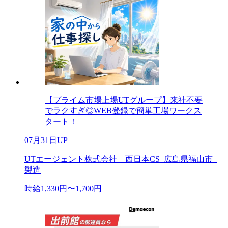
【プライム市場上場UTグループ】来社不要
でラクすぎ◎WEB登録で簡単工場ワークス
タート！
07月31日UP
UTエージェント株式会社 西日本CS_広島県福山市_
製造
時給1,330円〜1,700円