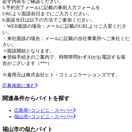
必ず内容をご確認ください。
5.予約完了メールに記載の事前入力フォームを、
URLより面談前日までにご入力ください。
6.面談当日は以下の方法でご参加ください。
・WEB面談の場合：メールに記載のURLよりご入室くださ
い。
・来社面談の場合：メールに記載の当社事業所へご来社くだ
さい。
⇒面談開始となります。
★登録手続きのご案内で、時間帯問わずAIがお電話する場
合がございます（***）
※雇用元は株式会社ヒト・コミュニケーションズです。
応募画面に進む
関連条件からバイトを探す
広島県×コンビニ・スーパー
福山市×コンビニ・スーパー
福山市の似たバイト