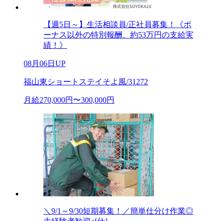
【週5日～】生活相談員/正社員募集！《ボ
ーナス以外の特別報酬、約53万円の支給実
績！》
08月06日UP
福山東ショートステイそよ風/31272
月給270,000円〜300,000円
＼9/1～9/30短期募集！／簡単仕分け作業◎