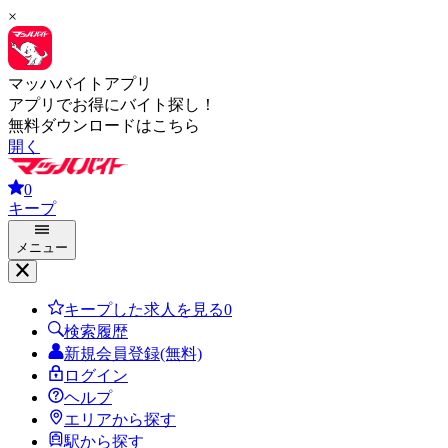
×
マッハバイトアプリ
アプリでお得にバイト探し！
無料ダウンロードはこちら
開く
0
キープ
メニュー
キープした求人を見る
0
検索履歴
新規会員登録(無料)
ログイン
ヘルプ
エリアから探す
駅から探す