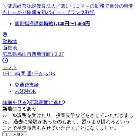
＼健康経営認定優良法人／週1・1コマ～の勤務で自分の時間
もしっかり確保★初バイト・ブランク歓迎
個別指導講師
時給
1,140
円〜
1,466
円
勤務地
面接地
広島県福山市西新涯町1-2-27
シフト
1日1.5時間 週1日からOK
交通費支給
未経験OK
詳細を見る
応募画面に進む
新着口コミあり
ルール説明を受けたり、授業見学などをさせていただきまし
た。 過去に経験があったのもあり、習うより慣れろという
ことで早速授業もさせていただくことになりました。
もっと見る