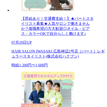
【昇給あり！交通費支給！】★パートスタ
イリスト募集★人気サロンで働きません
か？復職希望の方大歓迎◎ネイル・ピア
ス・カラーOKで自分らしく働けます♪
07月29日UP
HAIR SALON IWASAKI 広島神辺2号店［パート］レギ
ュラースタイリスト(株式会社ハクブン)
時給1,200円〜1,600円