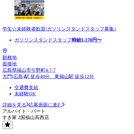
学生☆未経験者歓迎!ガソリンスタンドスタッフ募集♪
ガソリンスタンドスタッフ
時給
1,170
円〜
勤務地
面接地
広島県福山市引野町4-7-7
大門(広島)駅 徒歩40分、東福山駅 徒歩12分
交通費支給
未経験OK
詳細を見る
応募画面に進む
アルバイト・パート
すき家 2国福山高西店