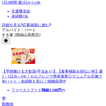
1日2時間 週2日からOK
交通費支給
未経験OK
詳細を見る
応募画面に進む
アルバイト・パート
すき家 2国福山高西店2
【早朝働ける方歓迎(手当あり)】【食事補助＆前払い有】週
2・1日2h～OK！セルフレジで簡単接客◎マニュアル完備で
初バイト・未経験も安心！積極採用中
ファーストフード
時給
1,100
円〜
勤務地