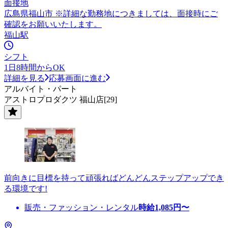
面接地
広島県福山市 ※詳細な勤務地につきましては、面接時にご
確認をお願いいたします。
福山駅
シフト
1日8時間からOK
詳細を見る
応募画面に進む
アルバイト・パート
アストロプロダクツ 福山店[29]
前向きに目標を持って頑張ればどんどんステップアップでき
る環境です!
販売・ファッション・レンタル
時給
1,085
円〜