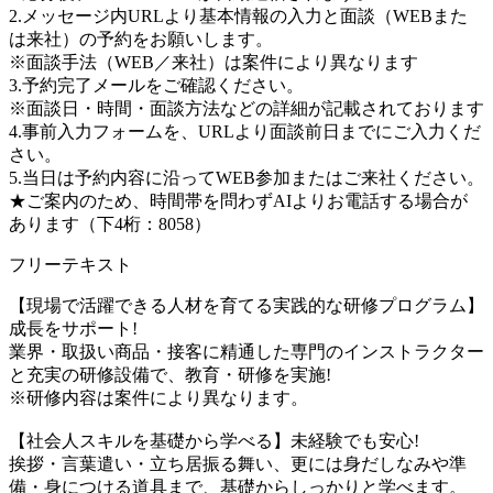
2.メッセージ内URLより基本情報の入力と面談（WEBまた
は来社）の予約をお願いします。
※面談手法（WEB／来社）は案件により異なります
3.予約完了メールをご確認ください。
※面談日・時間・面談方法などの詳細が記載されております
4.事前入力フォームを、URLより面談前日までにご入力くだ
さい。
5.当日は予約内容に沿ってWEB参加またはご来社ください。
★ご案内のため、時間帯を問わずAIよりお電話する場合が
あります（下4桁：8058）
フリーテキスト
【現場で活躍できる人材を育てる実践的な研修プログラム】
成長をサポート!
業界・取扱い商品・接客に精通した専門のインストラクター
と充実の研修設備で、教育・研修を実施!
※研修内容は案件により異なります。
【社会人スキルを基礎から学べる】未経験でも安心!
挨拶・言葉遣い・立ち居振る舞い、更には身だしなみや準
備・身につける道具まで、基礎からしっかりと学べます。