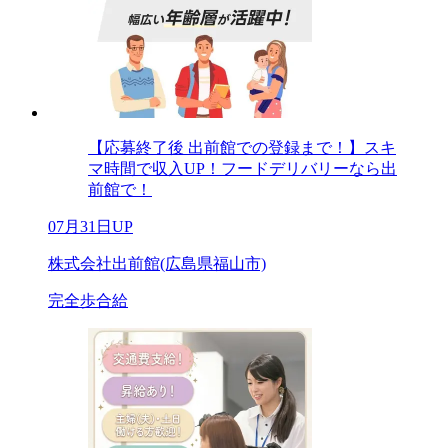
【応募終了後 出前館での登録まで！】スキ
マ時間で収入UP！フードデリバリーなら出
前館で！
07月31日UP
株式会社出前館(広島県福山市)
完全歩合給