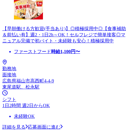
【早朝働ける方歓迎(手当あり)】◎積極採用中◎【食事補助
＆前払い有】週2・1日2h～OK！セルフレジで簡単接客◎マ
ニュアル完備で初バイト・未経験も安心！積極採用中
ファーストフード
時給
1,100
円〜
勤務地
面接地
広島県福山市高西町4-4-9
東尾道駅、松永駅
シフト
1日2時間 週2日からOK
未経験OK
詳細を見る
応募画面に進む