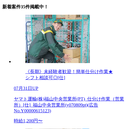
新着案件35件掲載中！
《長期》未経験者歓迎！簡単仕分け作業★
シフト相談可◎[仕]
07月31日UP
ヤマト運輸(株)福山中央営業所(PT)_仕分け作業（営業
所）[仕]_福山中央営業所(y070809pt)(広告
No.Y00000615123)
時給1,200円〜