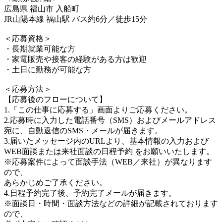
広島県 福山市 入船町
JR山陽本線 福山駅 バス約6分／徒歩15分
＜応募資格＞
・長期就業可能な方
・家電販売や接客の経験がある方は歓迎
・土日に勤務が可能な方
＜応募方法＞
【応募後のフローについて】
1.「この仕事に応募する」画面よりご応募ください。
2.応募時に入力した電話番号（SMS）およびメールアドレス
宛に、自動返信のSMS・メールが届きます。
3.届いたメッセージ内のURLより、基本情報の入力および
WEB面談または来社面談の日程予約 をお願いいたします。
※応募案件によって面談手法（WEB／来社）が異なります
ので、
あらかじめご了承ください。
4.日程予約完了後、予約完了メールが届きます。
※面談日・時間・面談方法などの詳細が記載されております
ので、