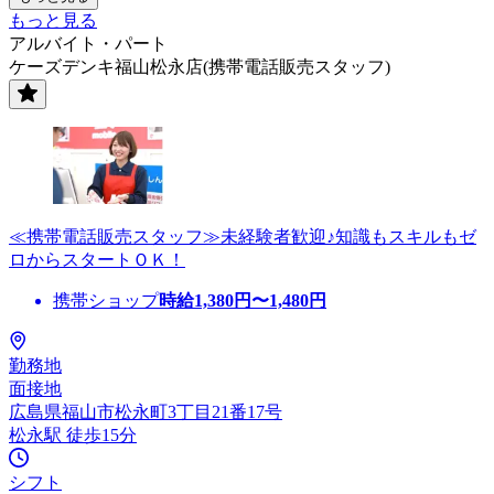
もっと見る
アルバイト・パート
ケーズデンキ福山松永店(携帯電話販売スタッフ)
≪携帯電話販売スタッフ≫未経験者歓迎♪知識もスキルもゼ
ロからスタートＯＫ！
携帯ショップ
時給
1,380
円〜
1,480
円
勤務地
面接地
広島県福山市松永町3丁目21番17号
松永駅 徒歩15分
シフト