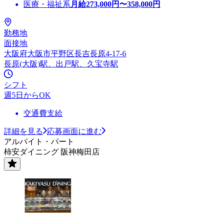
医療・福祉系
月給
273,000
円〜
358,000
円
勤務地
面接地
大阪府大阪市平野区長吉長原4-17-6
長原(大阪)駅、出戸駅、久宝寺駅
シフト
週5日からOK
交通費支給
詳細を見る
応募画面に進む
アルバイト・パート
柿安ダイニング 阪神梅田店