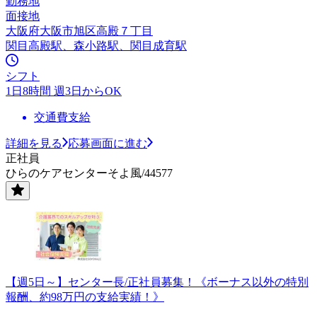
勤務地
面接地
大阪府大阪市旭区高殿７丁目
関目高殿駅、森小路駅、関目成育駅
シフト
1日8時間 週3日からOK
交通費支給
詳細を見る
応募画面に進む
正社員
ひらのケアセンターそよ風/44577
【週5日～】センター長/正社員募集！《ボーナス以外の特別
報酬、約98万円の支給実績！》