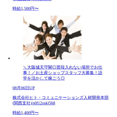
時給1,500円〜
＼大阪城天守閣◎普段入れない場所でお仕
事！／お土産ショップスタッフ大募集！語
学を活かして稼ごう◎
08月06日UP
株式会社ヒト・コミュニケーションズ人材開発本部
(関西支社)/s0f12oskj568
時給1,400円〜