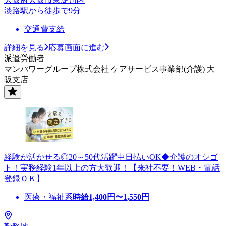
淡路駅から徒歩で9分
交通費支給
詳細を見る
応募画面に進む
派遣労働者
マンパワーグループ株式会社 ケアサービス事業部(介護) 大
阪支店
経験が活かせる◎20～50代活躍中日払いOK◆介護のオシゴ
ト！実務経験1年以上の方大歓迎！【来社不要！WEB・電話
登録ＯＫ】
医療・福祉系
時給
1,400
円〜
1,550
円