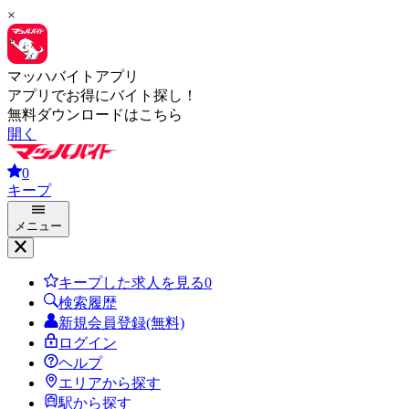
×
マッハバイトアプリ
アプリでお得にバイト探し！
無料ダウンロードはこちら
開く
0
キープ
メニュー
キープした求人を見る
0
検索履歴
新規会員登録(無料)
ログイン
ヘルプ
エリアから探す
駅から探す