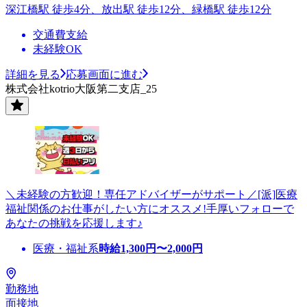
深江橋駅 徒歩4分、放出駅 徒歩12分、緑橋駅 徒歩12分
交通費支給
未経験OK
詳細を見る
応募画面に進む
株式会社kotrio大阪第二支店_25
＼未経験の方歓迎！専任アドバイザーがサポート／[派]医療
福祉関係のお仕事がしたい方にオススメ!手厚いフォローで
あなたの挑戦を応援します♪
医療・福祉系
時給
1,300
円〜
2,000
円
勤務地
面接地