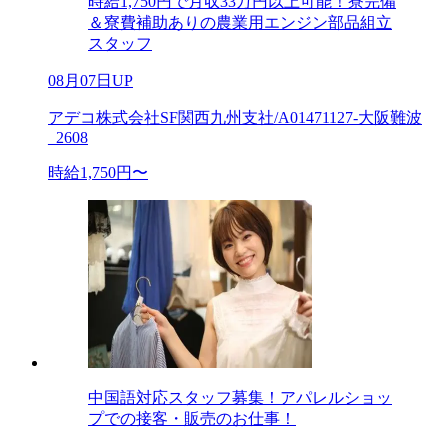
時給1,750円で月収33万円以上可能！寮完備
＆寮費補助ありの農業用エンジン部品組立
スタッフ
08月07日UP
アデコ株式会社SF関西九州支社/A01471127-大阪難波
_2608
時給1,750円〜
中国語対応スタッフ募集！アパレルショッ
プでの接客・販売のお仕事！