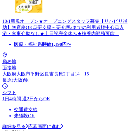
10/1新規オープン★オープニングスタッフ募集【リハビリ補
助】無資格OK◎要支援～要介護2までの利用者様中心◎入
浴・食事介助なし★土日祝完全休み★扶養内勤務可能！
医療・福祉系
時給
1,190
円〜
勤務地
面接地
大阪府大阪市平野区長吉長原2丁目14－15
長原(大阪)駅
シフト
1日4時間 週2日からOK
交通費支給
未経験OK
詳細を見る
応募画面に進む