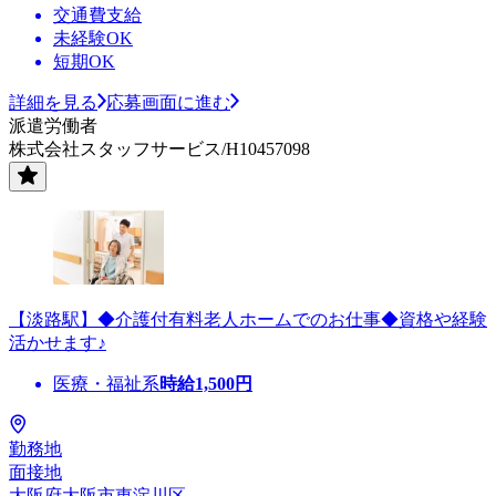
交通費支給
未経験OK
短期OK
詳細を見る
応募画面に進む
派遣労働者
株式会社スタッフサービス/H10457098
【淡路駅】◆介護付有料老人ホームでのお仕事◆資格や経験
活かせます♪
医療・福祉系
時給
1,500
円
勤務地
面接地
大阪府大阪市東淀川区