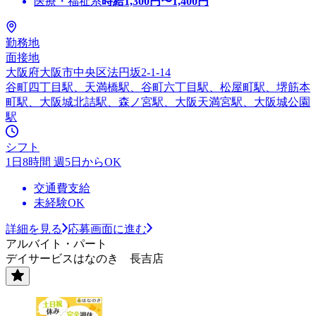
医療・福祉系
時給
1,300
円〜
1,400
円
勤務地
面接地
大阪府大阪市中央区法円坂2-1-14
谷町四丁目駅、天満橋駅、谷町六丁目駅、松屋町駅、堺筋本
町駅、大阪城北詰駅、森ノ宮駅、大阪天満宮駅、大阪城公園
駅
シフト
1日8時間 週5日からOK
交通費支給
未経験OK
詳細を見る
応募画面に進む
アルバイト・パート
デイサービスはなのき 長吉店