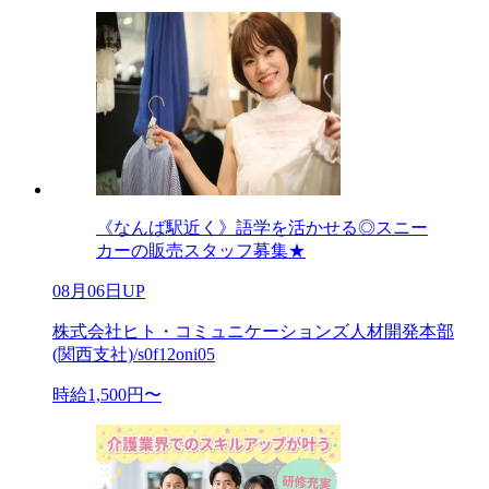
《なんば駅近く》語学を活かせる◎スニー
カーの販売スタッフ募集★
08月06日UP
株式会社ヒト・コミュニケーションズ人材開発本部
(関西支社)/s0f12oni05
時給1,500円〜