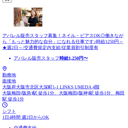
アパレル販売スタッフ募集！ネイル・ピアスOK◎働きなが
ら「もっと魅力的な自分」になれる仕事です♪時給1250円～
★週2日～/交通費規定内支給/従業員割引制度有
アパレル販売スタッフ
時給
1,250
円〜
勤務地
面接地
大阪府大阪市北区大深町1-1 LINKS UMEDA 4階
大阪梅田(阪急)駅 徒歩1分、大阪梅田(阪神)駅 徒歩1分、梅田
駅 徒歩1分
シフト
1日4時間 週2日からOK
交通費支給