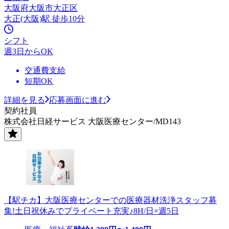
大阪府大阪市大正区
大正(大阪)駅 徒歩10分
シフト
週3日からOK
交通費支給
短期OK
詳細を見る
応募画面に進む
契約社員
株式会社日経サービス 大阪医療センター/MD143
【駅チカ】大阪医療センターでの医療器材洗浄スタッフ募
集!土日祝休みでプライベート充実♪8H/日×週5日