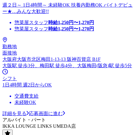
週２日～ 1日4時間～ 未経験OK 扶養内勤務OK バイトデビュ
ー★…みんな大歓迎!!
惣菜屋スタッフ
時給
1,250
円〜
1,270
円
惣菜屋スタッフ
時給
1,250
円〜
1,270
円
勤務地
面接地
大阪府大阪市北区梅田1-13-13 阪神百貨店 B1F
大阪駅 徒歩3分、梅田駅 徒歩4分、大阪梅田(阪急)駅 徒歩5分
シフト
1日4時間 週2日からOK
交通費支給
未経験OK
詳細を見る
応募画面に進む
アルバイト・パート
IKKA LOUNGE LINKS UMEDA店