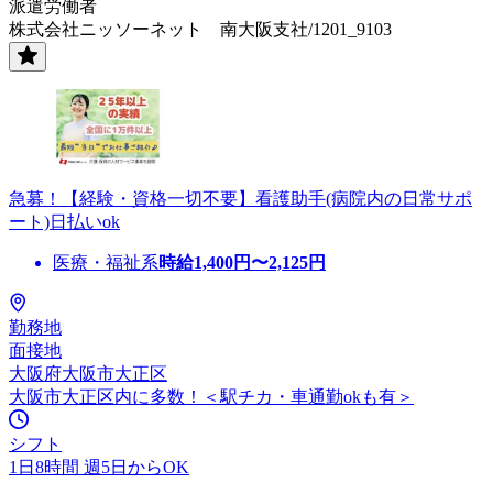
派遣労働者
株式会社ニッソーネット 南大阪支社/1201_9103
急募！【経験・資格一切不要】看護助手(病院内の日常サポ
ート)日払いok
医療・福祉系
時給
1,400
円〜
2,125
円
勤務地
面接地
大阪府大阪市大正区
大阪市大正区内に多数！＜駅チカ・車通勤okも有＞
シフト
1日8時間 週5日からOK