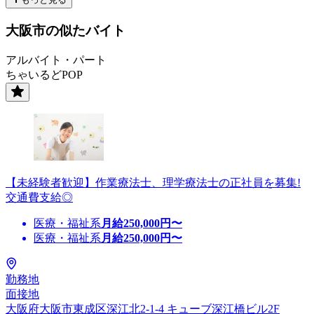
大阪市の似たバイト
アルバイト・パート
ちゃいるどPOP
【未経験者歓迎】作業療法士、理学療法士の正社員を募集!
交通費支給◎
医療・福祉系
月給
250,000
円〜
医療・福祉系
月給
250,000
円〜
勤務地
面接地
大阪府大阪市東成区深江北2-1-4 キューブ深江橋ビル2F