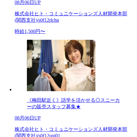
08月06日UP
株式会社ヒト・コミュニケーションズ人材開発本部
(関西支社)/s0f12rlchn
時給1,500円〜
《梅田駅近く》語学を活かせる◎スニーカ
ーの販売スタッフ募集★
08月06日UP
株式会社ヒト・コミュニケーションズ人材開発本部
(関西支社)/s0f12oni01