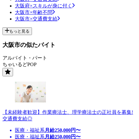
大阪府×スキルが身に付く
大阪市×年齢不問
大阪市×交通費支給
もっと見る
大阪市の似たバイト
アルバイト・パート
ちゃいるどPOP
【未経験者歓迎】作業療法士、理学療法士の正社員を募集!
交通費支給◎
医療・福祉系
月給
250,000
円〜
医療・福祉系
月給
250,000
円〜