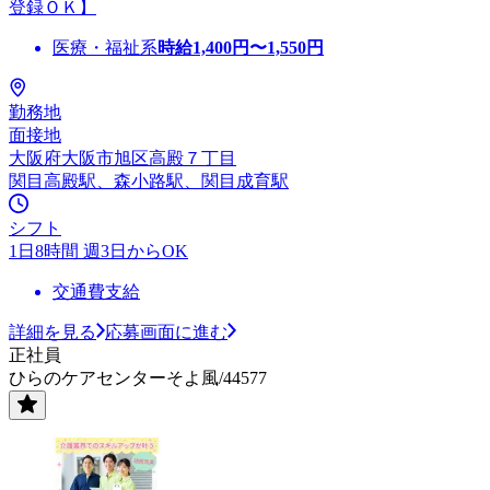
登録ＯＫ】
医療・福祉系
時給
1,400
円〜
1,550
円
勤務地
面接地
大阪府大阪市旭区高殿７丁目
関目高殿駅、森小路駅、関目成育駅
シフト
1日8時間 週3日からOK
交通費支給
詳細を見る
応募画面に進む
正社員
ひらのケアセンターそよ風/44577