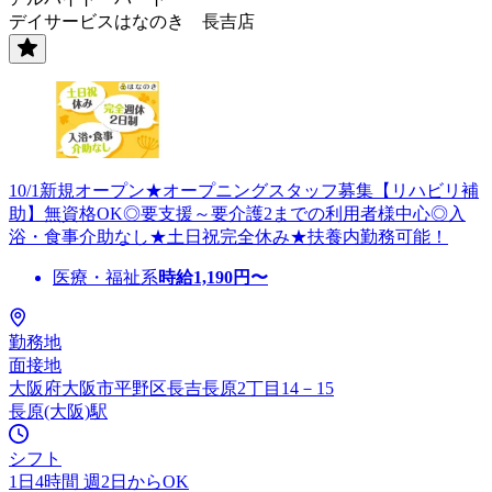
デイサービスはなのき 長吉店
10/1新規オープン★オープニングスタッフ募集【リハビリ補
助】無資格OK◎要支援～要介護2までの利用者様中心◎入
浴・食事介助なし★土日祝完全休み★扶養内勤務可能！
医療・福祉系
時給
1,190
円〜
勤務地
面接地
大阪府大阪市平野区長吉長原2丁目14－15
長原(大阪)駅
シフト
1日4時間 週2日からOK