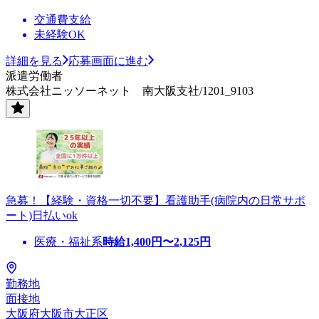
交通費支給
未経験OK
詳細を見る
応募画面に進む
派遣労働者
株式会社ニッソーネット 南大阪支社/1201_9103
急募！【経験・資格一切不要】看護助手(病院内の日常サポ
ート)日払いok
医療・福祉系
時給
1,400
円〜
2,125
円
勤務地
面接地
大阪府大阪市大正区