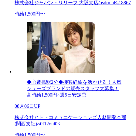
株式会社ジャパン・リリーフ 大阪支店/osdrmhR-18867
時給1,500円〜
◆心斎橋駅2分◆接客経験を活かせる！人気
シューズブランドの販売スタッフ大募集！
高時給1,500円×週5日安定◎
08月06日UP
株式会社ヒト・コミュニケーションズ人材開発本部
(関西支社)/s0f12oni03
時給1,500円〜