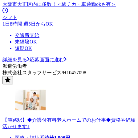
大阪市大正区内に多数！＜駅チカ・車通勤okも有＞
シフト
1日8時間 週5日からOK
交通費支給
未経験OK
短期OK
詳細を見る
応募画面に進む
派遣労働者
株式会社スタッフサービス/H10457098
【淡路駅】◆介護付有料老人ホームでのお仕事◆資格や経験
活かせます♪
医療・福祉系
時給
1,500
円