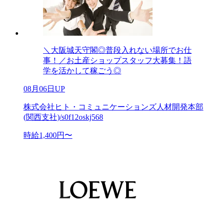
＼大阪城天守閣◎普段入れない場所でお仕
事！／お土産ショップスタッフ大募集！語
学を活かして稼ごう◎
08月06日UP
株式会社ヒト・コミュニケーションズ人材開発本部
(関西支社)/s0f12oskj568
時給1,400円〜