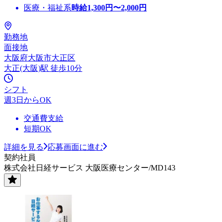
医療・福祉系
時給
1,300
円〜
2,000
円
勤務地
面接地
大阪府大阪市大正区
大正(大阪)駅 徒歩10分
シフト
週3日からOK
交通費支給
短期OK
詳細を見る
応募画面に進む
契約社員
株式会社日経サービス 大阪医療センター/MD143