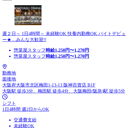
週２日～ 1日4時間～ 未経験OK 扶養内勤務OK バイトデビュ
ー★…みんな大歓迎!!
惣菜屋スタッフ
時給
1,250
円〜
1,270
円
惣菜屋スタッフ
時給
1,250
円〜
1,270
円
勤務地
面接地
大阪府大阪市北区梅田1-13-13 阪神百貨店 B1F
大阪駅 徒歩3分、梅田駅 徒歩4分、大阪梅田(阪急)駅 徒歩5分
シフト
1日4時間 週2日からOK
交通費支給
未経験OK