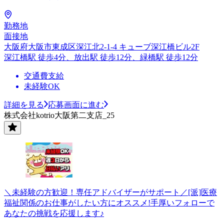
勤務地
面接地
大阪府大阪市東成区深江北2-1-4 キューブ深江橋ビル2F
深江橋駅 徒歩4分、放出駅 徒歩12分、緑橋駅 徒歩12分
交通費支給
未経験OK
詳細を見る
応募画面に進む
株式会社kotrio大阪第二支店_25
＼未経験の方歓迎！専任アドバイザーがサポート／[派]医療
福祉関係のお仕事がしたい方にオススメ!手厚いフォローで
あなたの挑戦を応援します♪