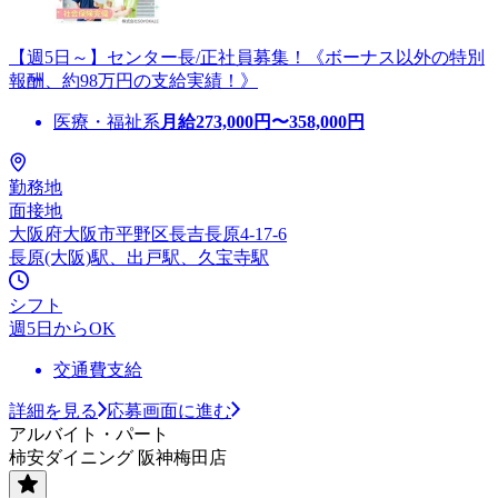
【週5日～】センター長/正社員募集！《ボーナス以外の特別
報酬、約98万円の支給実績！》
医療・福祉系
月給
273,000
円〜
358,000
円
勤務地
面接地
大阪府大阪市平野区長吉長原4-17-6
長原(大阪)駅、出戸駅、久宝寺駅
シフト
週5日からOK
交通費支給
詳細を見る
応募画面に進む
アルバイト・パート
柿安ダイニング 阪神梅田店