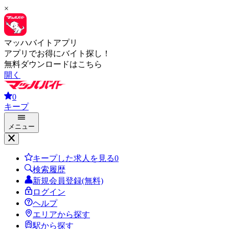
×
マッハバイトアプリ
アプリでお得にバイト探し！
無料ダウンロードはこちら
開く
0
キープ
メニュー
キープした求人を見る
0
検索履歴
新規会員登録(無料)
ログイン
ヘルプ
エリアから探す
駅から探す