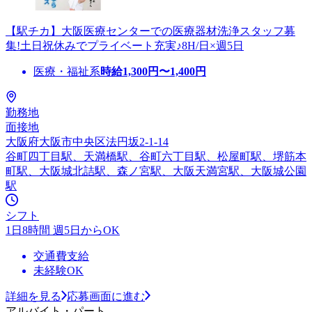
【駅チカ】大阪医療センターでの医療器材洗浄スタッフ募
集!土日祝休みでプライベート充実♪8H/日×週5日
医療・福祉系
時給
1,300
円〜
1,400
円
勤務地
面接地
大阪府大阪市中央区法円坂2-1-14
谷町四丁目駅、天満橋駅、谷町六丁目駅、松屋町駅、堺筋本
町駅、大阪城北詰駅、森ノ宮駅、大阪天満宮駅、大阪城公園
駅
シフト
1日8時間 週5日からOK
交通費支給
未経験OK
詳細を見る
応募画面に進む
アルバイト・パート