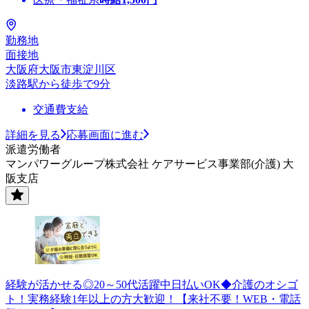
勤務地
面接地
大阪府大阪市東淀川区
淡路駅から徒歩で9分
交通費支給
詳細を見る
応募画面に進む
派遣労働者
マンパワーグループ株式会社 ケアサービス事業部(介護) 大
阪支店
経験が活かせる◎20～50代活躍中日払いOK◆介護のオシゴ
ト！実務経験1年以上の方大歓迎！【来社不要！WEB・電話