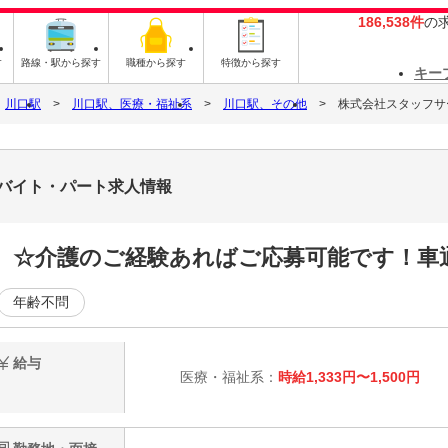
186,538件
の
す
路線・駅から探す
職種から探す
特徴から探す
キー
川口駅
川口駅、医療・福祉系
川口駅、その他
株式会社スタッフサービ
6のバイト・パート求人情報
 ☆介護のご経験あればご応募可能です！車
年齢不問
給与
医療・福祉系：
時給1,333円〜1,500円