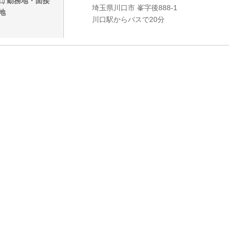
勤務地・面接
埼玉県川口市 峯字後888-1
地
川口駅からバスで20分