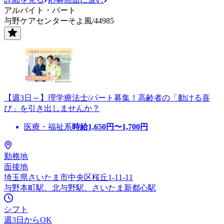
アルバイト・パート
与野ケアセンターそよ風/44985
【週3日～】理学療法士/パート募集！高齢者の「動ける喜
び」を引き出しませんか？
医療・福祉系
時給
1,650
円〜
1,700
円
勤務地
面接地
埼玉県さいたま市中央区桜丘1-11-11
与野本町駅、北与野駅、さいたま新都心駅
シフト
週3日からOK