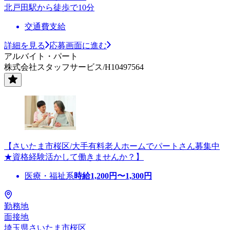
北戸田駅から徒歩で10分
交通費支給
詳細を見る
応募画面に進む
アルバイト・パート
株式会社スタッフサービス/H10497564
【さいたま市桜区/大手有料老人ホームでパートさん募集中
★資格経験活かして働きませんか？】
医療・福祉系
時給
1,200
円〜
1,300
円
勤務地
面接地
埼玉県さいたま市桜区