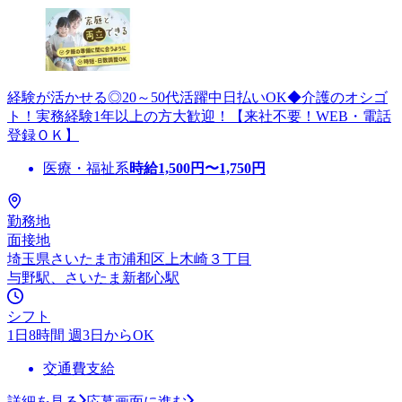
経験が活かせる◎20～50代活躍中日払いOK◆介護のオシゴ
ト！実務経験1年以上の方大歓迎！【来社不要！WEB・電話
登録ＯＫ】
医療・福祉系
時給
1,500
円〜
1,750
円
勤務地
面接地
埼玉県さいたま市浦和区上木崎３丁目
与野駅、さいたま新都心駅
シフト
1日8時間 週3日からOK
交通費支給
詳細を見る
応募画面に進む