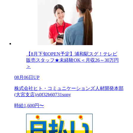
【8月下旬OPEN予定】浦和駅スグ！テレビ
販売スタッフ★未経験OK＜月収26～30万円
＞
08月06日UP
株式会社ヒト・コミュニケーションズ人材開発本部
(大宮支店)/s0f32b60731sony
時給1,600円〜