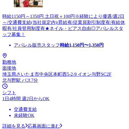
時給1150円～1350円 土日祝＋100円※経験により優遇/週2日
～/交通費支給(当社規定内)/昇給有/従業員割引制度有/有給休
暇有/社員登用制度有★ネイル・ピアス自由◎アパレルスタ
ッフ募集！
アパレル販売スタッフ
時給
1,150
円〜
1,350
円
勤務地
面接地
埼玉県さいたま市中央区本町西5-2-9 イオン与野SC2F
北与野駅 バス7分
シフト
1日4時間 週2日からOK
交通費支給
未経験OK
詳細を見る
応募画面に進む