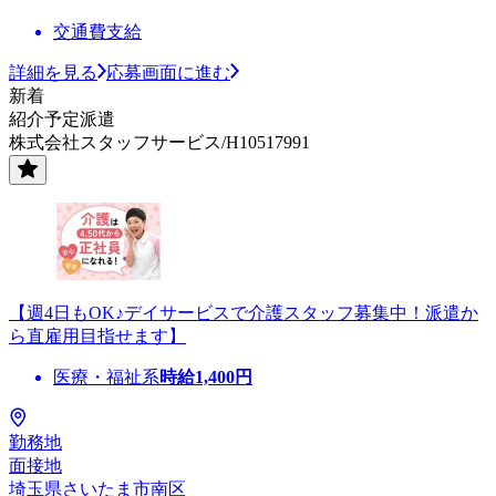
交通費支給
詳細を見る
応募画面に進む
新着
紹介予定派遣
株式会社スタッフサービス/H10517991
【週4日もOK♪デイサービスで介護スタッフ募集中！派遣か
ら直雇用目指せます】
医療・福祉系
時給
1,400
円
勤務地
面接地
埼玉県さいたま市南区