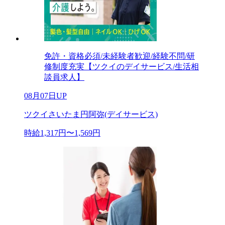
免許・資格必須/未経験者歓迎/経験不問/研
修制度充実【ツクイのデイサービス/生活相
談員求人】
08月07日UP
ツクイさいたま円阿弥(デイサービス)
時給1,317円〜1,569円