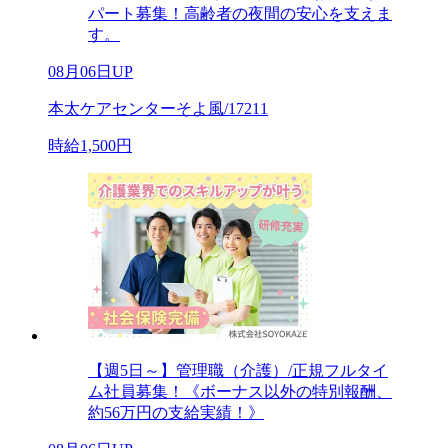
パート募集！高齢者の夜間の安心を支えま
す。
08月06日UP
本太ケアセンターそよ風/17211
時給1,500円
【週5日～】管理職（介護）/正規フルタイ
ム社員募集！《ボーナス以外の特別報酬、
約56万円の支給実績！》