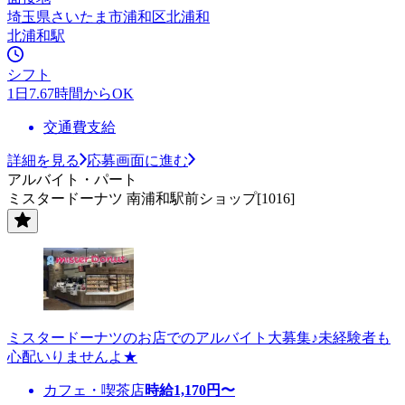
埼玉県さいたま市浦和区北浦和
北浦和駅
シフト
1日7.67時間からOK
交通費支給
詳細を見る
応募画面に進む
アルバイト・パート
ミスタードーナツ 南浦和駅前ショップ[1016]
ミスタードーナツのお店でのアルバイト大募集♪未経験者も
心配いりませんよ★
カフェ・喫茶店
時給
1,170
円〜