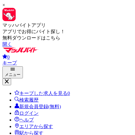
×
マッハバイトアプリ
アプリでお得にバイト探し！
無料ダウンロードはこちら
開く
0
キープ
メニュー
キープした求人を見る
0
検索履歴
新規会員登録(無料)
ログイン
ヘルプ
エリアから探す
駅から探す