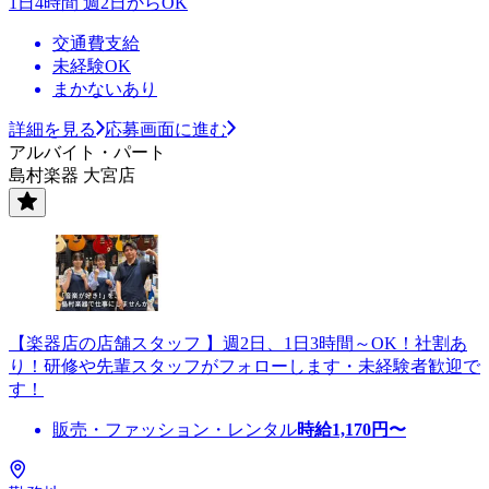
1日4時間 週2日からOK
交通費支給
未経験OK
まかないあり
詳細を見る
応募画面に進む
アルバイト・パート
島村楽器 大宮店
【楽器店の店舗スタッフ 】週2日、1日3時間～OK！社割あ
り！研修や先輩スタッフがフォローします・未経験者歓迎で
す！
販売・ファッション・レンタル
時給
1,170
円〜