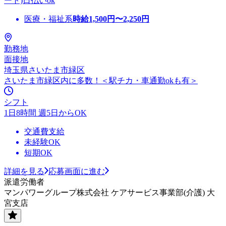
ート)日払いok
医療・福祉系
時給
1,500
円〜
2,250
円
勤務地
面接地
埼玉県さいたま市緑区
さいたま市緑区内に多数！＜駅チカ・車通勤okも有＞
シフト
1日8時間 週5日からOK
交通費支給
未経験OK
短期OK
詳細を見る
応募画面に進む
派遣労働者
マンパワーグループ株式会社 ケアサービス事業部(介護) 大
宮支店