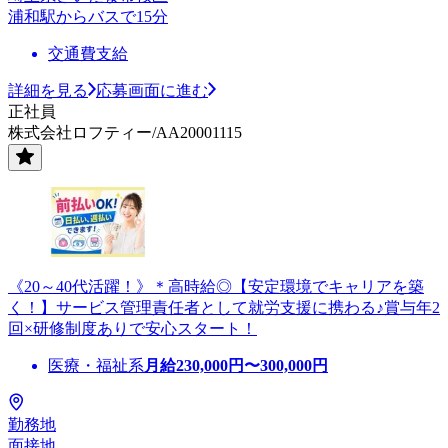
浦和駅からバスで15分
交通費支給
詳細を見る
応募画面に進む
正社員
株式会社ロフティー/AA20001115
《20～40代活躍！》＊高時給◎【安定環境でキャリアを築
く！】サービス管理責任者として就労支援に携わる♪賞与年2
回×研修制度ありで安心スタート！
医療・福祉系
月給
230,000
円〜
300,000
円
勤務地
面接地