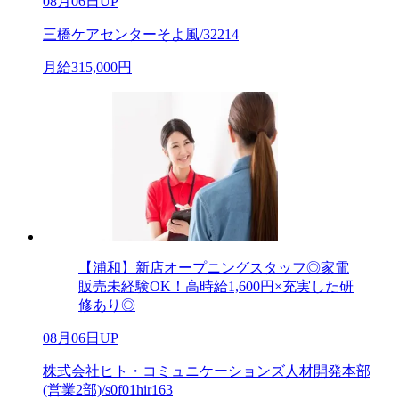
08月06日UP
三橋ケアセンターそよ風/32214
月給315,000円
【浦和】新店オープニングスタッフ◎家電
販売未経験OK！高時給1,600円×充実した研
修あり◎
08月06日UP
株式会社ヒト・コミュニケーションズ人材開発本部
(営業2部)/s0f01hir163