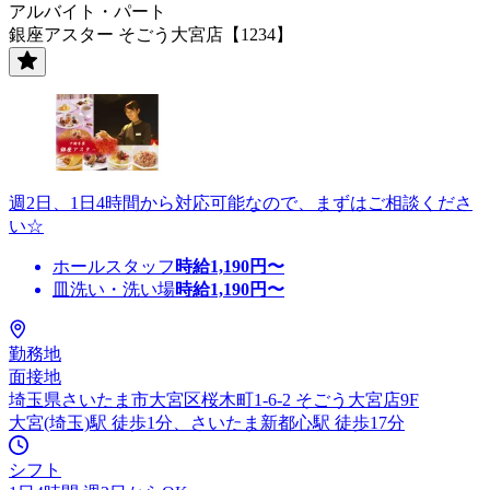
アルバイト・パート
銀座アスター そごう大宮店【1234】
週2日、1日4時間から対応可能なので、まずはご相談くださ
い☆
ホールスタッフ
時給
1,190
円〜
皿洗い・洗い場
時給
1,190
円〜
勤務地
面接地
埼玉県さいたま市大宮区桜木町1-6-2 そごう大宮店9F
大宮(埼玉)駅 徒歩1分、さいたま新都心駅 徒歩17分
シフト