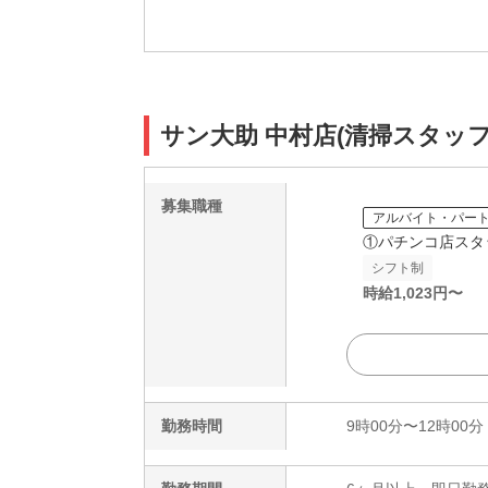
サン大助 中村店(清掃スタッ
募集職種
アルバイト・パー
①パチンコ店スタ
シフト制
時給
1,023
円〜
勤務時間
9時00分〜12時00分