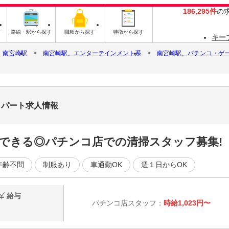
186,295件
の
す
路線・駅から探す
職種から探す
特徴から探す
キー
南宮崎駅
南宮崎駅、エンターテインメント系
南宮崎駅、パチンコ・ゲ
・パート求人情報
務できる◎パチンコ店での清掃スタッフ募集!
年齢不問
制服あり
車通勤OK
週１日からOK
給与
パチンコ店スタッフ：
時給1,023円〜