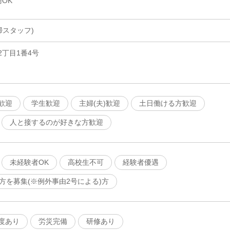
OK
掃スタッフ)
丁目1番4号
歓迎
学生歓迎
主婦(夫)歓迎
土日働ける方歓迎
人と接するのが好きな方歓迎
未経験者OK
高校生不可
経験者優遇
の方を募集(※例外事由2号による)方
度あり
労災完備
研修あり