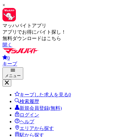
×
マッハバイトアプリ
アプリでお得にバイト探し！
無料ダウンロードはこちら
開く
0
キープ
メニュー
キープした求人を見る
0
検索履歴
新規会員登録(無料)
ログイン
ヘルプ
エリアから探す
駅から探す