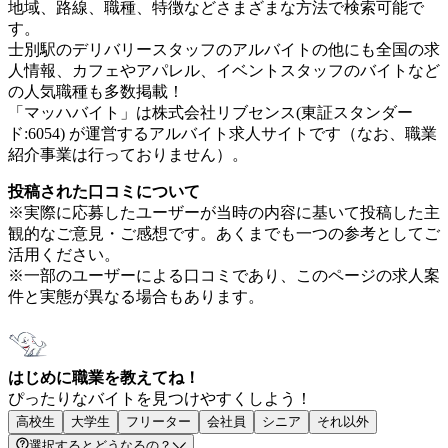
地域、路線、職種、特徴などさまざまな方法で検索可能で
す。
士別駅のデリバリースタッフのアルバイトの他にも全国の求
人情報、カフェやアパレル、イベントスタッフのバイトなど
の人気職種も多数掲載！
「マッハバイト」は株式会社リブセンス(東証スタンダー
ド:6054) が運営するアルバイト求人サイトです（なお、職業
紹介事業は行っておりません）。
投稿された口コミについて
※実際に応募したユーザーが当時の内容に基いて投稿した主
観的なご意見・ご感想です。あくまでも一つの参考としてご
活用ください。
※一部のユーザーによる口コミであり、このページの求人案
件と実態が異なる場合もあります。
はじめに職業を教えてね！
ぴったりなバイトを見つけやすくしよう！
高校生
大学生
フリーター
会社員
シニア
それ以外
選択するとどうなるの？