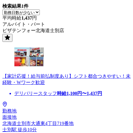
検索結果
1
件
平均時給
1,437
円
アルバイト・パート
ピザテンフォー北海道士別店
【家計応援！給与前払制度あり】シフト都合つきやすい！未
経験・Wワーク歓迎
デリバリースタッフ
時給
1,100
円〜
1,437
円
勤務地
面接地
北海道士別市大通東4丁目719番地
士別駅 徒歩10分