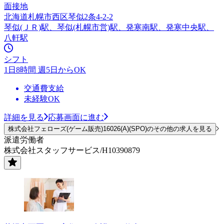
面接地
北海道札幌市西区琴似2条4-2-2
琴似(ＪＲ)駅、琴似(札幌市営)駅、発寒南駅、発寒中央駅、
八軒駅
シフト
1日8時間 週5日からOK
交通費支給
未経験OK
詳細を見る
応募画面に進む
株式会社フェローズ(ゲーム販売)16026(A)(SPO)のその他の求人を見る
派遣労働者
株式会社スタッフサービス/H10390879