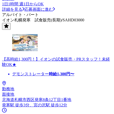
1日1時間 週1日からOK
詳細を見る
応募画面に進む
アルバイト・パート
イオン札幌発寒 試食販売(長期)/SAHD03000
【高時給1,300円！】イオンの試食販売・PRスタッフ！未経
験OK★
デモンストレーター
時給
1,300
円〜
勤務地
面接地
北海道札幌市西区発寒8条12丁目1番地
発寒駅 徒歩3分、宮の沢駅 徒歩12分