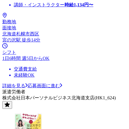
講師・インストラクター
時給
1,134
円〜
勤務地
面接地
北海道札幌市西区
宮の沢駅 徒歩14分
シフト
1日6時間 週5日からOK
交通費支給
未経験OK
詳細を見る
応募画面に進む
派遣労働者
株式会社日本パーソナルビジネス北海道支店(HK1_624)