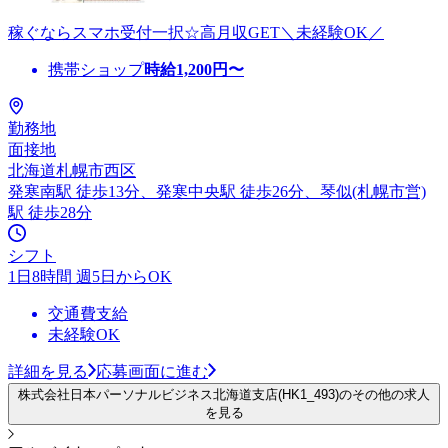
稼ぐならスマホ受付一択☆高月収GET＼未経験OK／
携帯ショップ
時給
1,200
円〜
勤務地
面接地
北海道札幌市西区
発寒南駅 徒歩13分、発寒中央駅 徒歩26分、琴似(札幌市営)
駅 徒歩28分
シフト
1日8時間 週5日からOK
交通費支給
未経験OK
詳細を見る
応募画面に進む
株式会社日本パーソナルビジネス北海道支店(HK1_493)のその他の求人
を見る