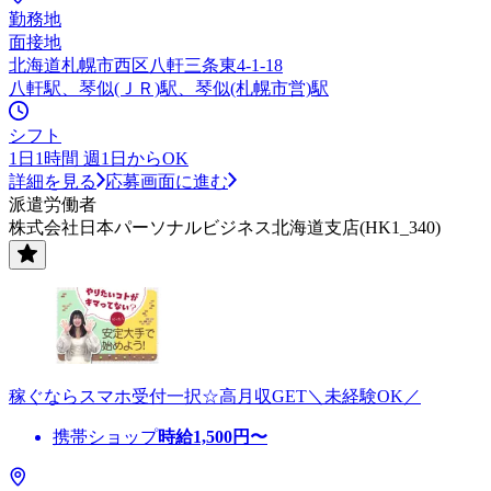
勤務地
面接地
北海道札幌市西区八軒三条東4-1-18
八軒駅、琴似(ＪＲ)駅、琴似(札幌市営)駅
シフト
1日1時間 週1日からOK
詳細を見る
応募画面に進む
派遣労働者
株式会社日本パーソナルビジネス北海道支店(HK1_340)
稼ぐならスマホ受付一択☆高月収GET＼未経験OK／
携帯ショップ
時給
1,500
円〜