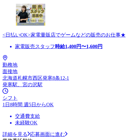
<日払いOK>家電量販店でゲームなどの販売のお仕事★
家電販売スタッフ
時給
1,400
円〜
1,600
円
勤務地
面接地
北海道札幌市西区発寒8条12-1
発寒駅、宮の沢駅
シフト
1日8時間 週5日からOK
交通費支給
未経験OK
詳細を見る
応募画面に進む