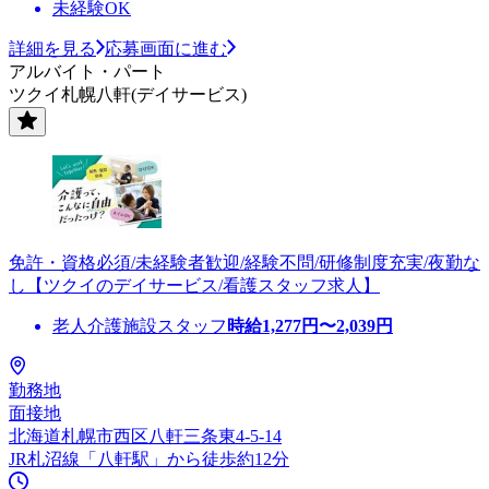
未経験OK
詳細を見る
応募画面に進む
アルバイト・パート
ツクイ札幌八軒(デイサービス)
免許・資格必須/未経験者歓迎/経験不問/研修制度充実/夜勤な
し【ツクイのデイサービス/看護スタッフ求人】
老人介護施設スタッフ
時給
1,277
円〜
2,039
円
勤務地
面接地
北海道札幌市西区八軒三条東4-5-14
JR札沼線「八軒駅」から徒歩約12分