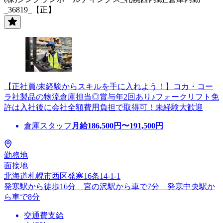
_36819_【正】
【正社員/未経験からスキルを手に入れよう！】コカ・コー
ラ社製品の物流倉庫担当◎賞与年2回あり♪フォークリフト免
許は入社後に会社全額費用負担で取得可！未経験大歓迎
倉庫スタッフ
月給
186,500
円〜
191,500
円
勤務地
面接地
北海道札幌市西区発寒16条14-1-1
発寒駅から徒歩16分 宮の沢駅から車で7分 発寒中央駅か
ら車で8分
交通費支給