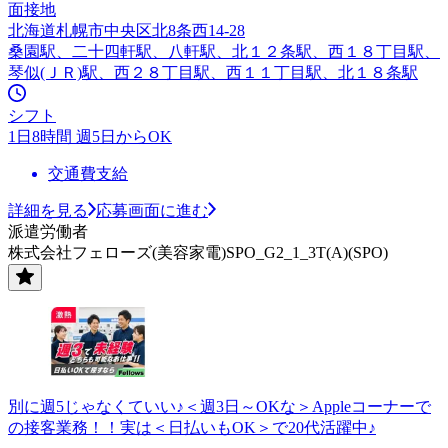
面接地
北海道札幌市中央区北8条西14-28
桑園駅、二十四軒駅、八軒駅、北１２条駅、西１８丁目駅、
琴似(ＪＲ)駅、西２８丁目駅、西１１丁目駅、北１８条駅
シフト
1日8時間 週5日からOK
交通費支給
詳細を見る
応募画面に進む
派遣労働者
株式会社フェローズ(美容家電)SPO_G2_1_3T(A)(SPO)
別に週5じゃなくていい♪＜週3日～OKな＞Appleコーナーで
の接客業務！！実は＜日払いもOK＞で20代活躍中♪