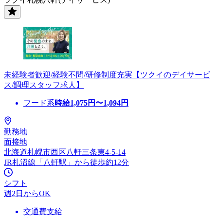
未経験者歓迎/経験不問/研修制度充実【ツクイのデイサービ
ス/調理スタッフ求人】
フード系
時給
1,075
円〜
1,094
円
勤務地
面接地
北海道札幌市西区八軒三条東4-5-14
JR札沼線「八軒駅」から徒歩約12分
シフト
週2日からOK
交通費支給