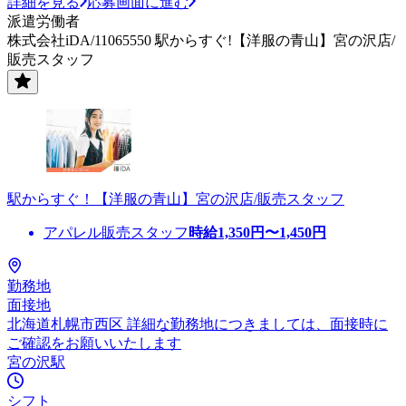
詳細を見る
応募画面に進む
派遣労働者
株式会社iDA/11065550 駅からすぐ!【洋服の青山】宮の沢店/
販売スタッフ
駅からすぐ！【洋服の青山】宮の沢店/販売スタッフ
アパレル販売スタッフ
時給
1,350
円〜
1,450
円
勤務地
面接地
北海道札幌市西区 詳細な勤務地につきましては、面接時に
ご確認をお願いいたします
宮の沢駅
シフト