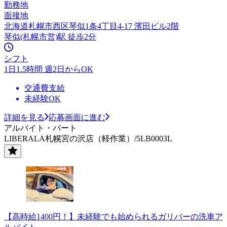
勤務地
面接地
北海道札幌市西区琴似1条4丁目4-17 濱田ビル2階
琴似(札幌市営)駅 徒歩2分
シフト
1日1.5時間 週2日からOK
交通費支給
未経験OK
詳細を見る
応募画面に進む
アルバイト・パート
LIBERALA札幌宮の沢店（軽作業）/5LB0003L
【高時給1400円！】未経験でも始められるガリバーの洗車ア