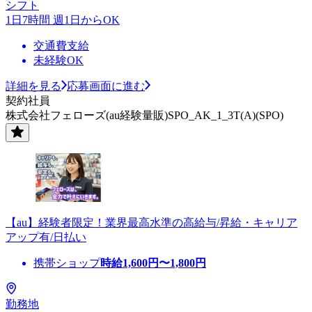
シフト
1日7時間 週1日からOK
交通費支給
未経験OK
詳細を見る
応募画面に進む
契約社員
株式会社フェローズ(au経験量販)SPO_AK_1_3T(A)(SPO)
【au】経験者限定！業界最高水準の高給与/昇給・キャリア
アップ有/日払い
携帯ショップ
時給
1,600
円〜
1,800
円
勤務地