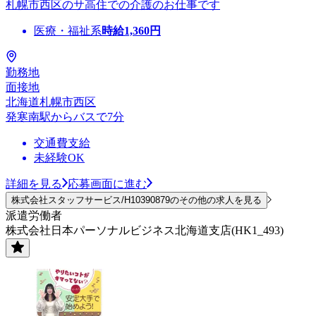
札幌市西区のサ高住での介護のお仕事です
医療・福祉系
時給
1,360
円
勤務地
面接地
北海道札幌市西区
発寒南駅からバスで7分
交通費支給
未経験OK
詳細を見る
応募画面に進む
株式会社スタッフサービス/H10390879のその他の求人を見る
派遣労働者
株式会社日本パーソナルビジネス北海道支店(HK1_493)