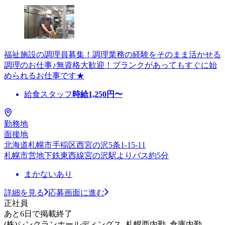
福祉施設の調理員募集！調理業務の経験をそのまま活かせる
調理のお仕事♪無資格大歓迎！ブランクがあってもすぐに始
められるお仕事です★
給食スタッフ
時給
1,250
円〜
勤務地
面接地
北海道札幌市手稲区西宮の沢5条1-15-11
札幌市営地下鉄東西線宮の沢駅よりバス約5分
まかないあり
詳細を見る
応募画面に進む
正社員
あと6日で掲載終了
(株)シンクランホールディングス_札幌西内勤_倉庫内勤