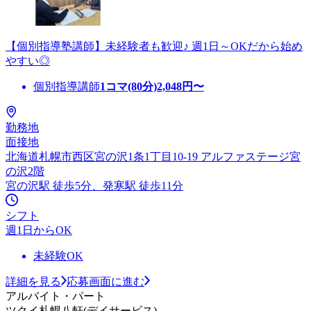
【個別指導塾講師】未経験者も歓迎♪ 週1日～OKだから始め
やすい◎
個別指導講師
1コマ(80分)
2,048
円〜
勤務地
面接地
北海道札幌市西区宮の沢1条1丁目10-19 アルファステージ宮
の沢2階
宮の沢駅 徒歩5分、発寒駅 徒歩11分
シフト
週1日からOK
未経験OK
詳細を見る
応募画面に進む
アルバイト・パート
ツクイ札幌八軒(デイサービス)