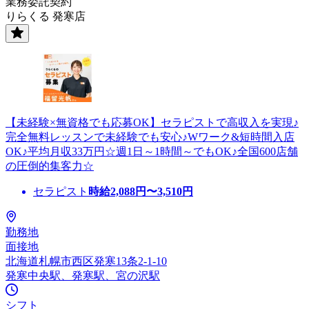
業務委託契約
りらくる 発寒店
【未経験×無資格でも応募OK】セラピストで高収入を実現♪
完全無料レッスンで未経験でも安心♪Wワーク&短時間入店
OK♪平均月収33万円☆週1日～1時間～でもOK♪全国600店舗
の圧倒的集客力☆
セラピスト
時給
2,088
円〜
3,510
円
勤務地
面接地
北海道札幌市西区発寒13条2-1-10
発寒中央駅、発寒駅、宮の沢駅
シフト