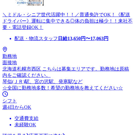
＼ミドル・シニア世代活躍中！！／普通免許でOK！《配送
ドライバー》運転に集中できる◎体の負担は極少！！来社不
要・電話登録OK！
配送・物流スタッフ
日給
13,650
円〜
17,063
円
勤務地
面接地
北海道札幌市西区 こちらは募集エリアです。勤務地は原稿
内をご確認ください。
琴似(ＪＲ)駅、宮の沢駅、発寒駅など
☆全国に勤務地多数！希望の勤務地を教えてください☆
シフト
週4日からOK
交通費支給
未経験OK