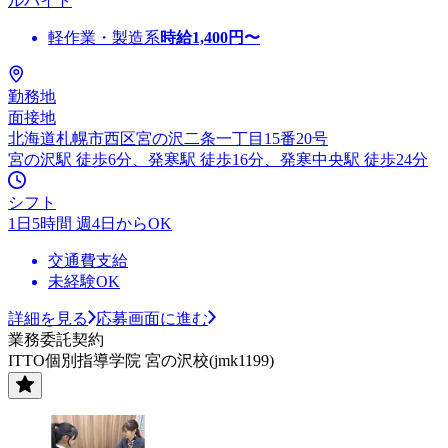
ルバイト
軽作業・製造系
時給
1,400
円〜
勤務地
面接地
北海道札幌市西区宮の沢二条一丁目15番20号
宮の沢駅 徒歩6分、発寒駅 徒歩16分、発寒中央駅 徒歩24分
シフト
1日5時間 週4日からOK
交通費支給
未経験OK
詳細を見る
応募画面に進む
業務委託契約
ITTO個別指導学院 宮の沢校(jmk1199)