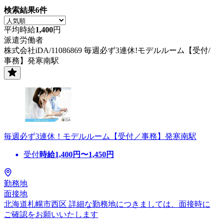
検索結果
6
件
平均時給
1,400
円
派遣労働者
株式会社iDA/11086869 毎週必ず3連休!モデルルーム【受付/
事務】発寒南駅
毎週必ず3連休！モデルルーム【受付／事務】発寒南駅
受付
時給
1,400
円〜
1,450
円
勤務地
面接地
北海道札幌市西区 詳細な勤務地につきましては、面接時に
ご確認をお願いいたします