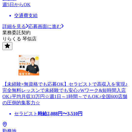
週5日からOK
交通費支給
詳細を見る
応募画面に進む
業務委託契約
りらくる 琴似店
【未経験×無資格でも応募OK】セラピストで高収入を実現♪
完全無料レッスンで未経験でも安心♪Wワーク&短時間入店
OK♪平均月収33万円☆週1日～1時間～でもOK♪全国600店舗
の圧倒的集客力☆
セラピスト
時給
2,088
円〜
3,510
円
勤務地