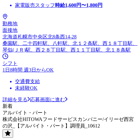
家電販売スタッフ
時給
1,600
円〜
1,800
円
勤務地
面接地
北海道札幌市中央区北8条西14-28
桑園駅、二十四軒駅、八軒駅、北１２条駅、西１８丁目駅、
琴似(ＪＲ)駅、西２８丁目駅、西１１丁目駅、北１８条駅
シフト
1日8時間 週3日からOK
交通費支給
未経験OK
詳細を見る
応募画面に進む
新着
アルバイト・パート
株式会社HITOWAフードサービスカンパニー/イリーゼ西宮
の沢_【アルバイト・パート】調理員_10612