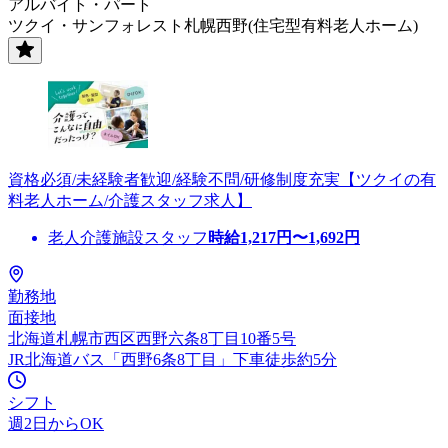
アルバイト・パート
ツクイ・サンフォレスト札幌西野(住宅型有料老人ホーム)
資格必須/未経験者歓迎/経験不問/研修制度充実【ツクイの有
料老人ホーム/介護スタッフ求人】
老人介護施設スタッフ
時給
1,217
円〜
1,692
円
勤務地
面接地
北海道札幌市西区西野六条8丁目10番5号
JR北海道バス「西野6条8丁目」下車徒歩約5分
シフト
週2日からOK