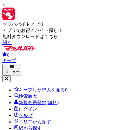
×
マッハバイトアプリ
アプリでお得にバイト探し！
無料ダウンロードはこちら
開く
0
キープ
メニュー
キープした求人を見る
0
検索履歴
新規会員登録(無料)
ログイン
ヘルプ
エリアから探す
駅から探す