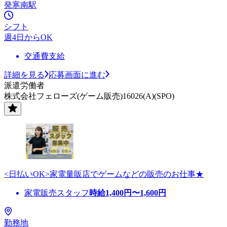
発寒南駅
シフト
週4日からOK
交通費支給
詳細を見る
応募画面に進む
派遣労働者
株式会社フェローズ(ゲーム販売)16026(A)(SPO)
<日払いOK>家電量販店でゲームなどの販売のお仕事★
家電販売スタッフ
時給
1,400
円〜
1,600
円
勤務地