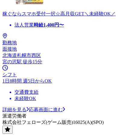
稼ぐならスマホ受付一択☆高月収GET＼未経験OK／
法人営業
時給
1,400
円〜
勤務地
面接地
北海道札幌市西区
宮の沢駅 徒歩15分
シフト
1日8時間 週5日からOK
交通費支給
未経験OK
詳細を見る
応募画面に進む
派遣労働者
株式会社フェローズ(ゲーム販売)16025(A)(SPO)