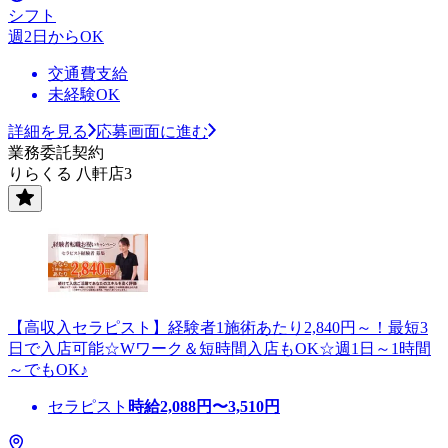
シフト
週2日からOK
交通費支給
未経験OK
詳細を見る
応募画面に進む
業務委託契約
りらくる 八軒店3
【高収入セラピスト】経験者1施術あたり2,840円～！最短3
日で入店可能☆Wワーク＆短時間入店もOK☆週1日～1時間
～でもOK♪
セラピスト
時給
2,088
円〜
3,510
円