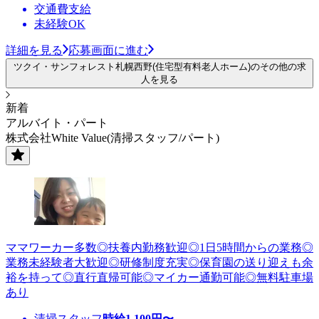
交通費支給
未経験OK
詳細を見る
応募画面に進む
ツクイ・サンフォレスト札幌西野(住宅型有料老人ホーム)のその他の求
人を見る
新着
アルバイト・パート
株式会社White Value(清掃スタッフ/パート)
ママワーカー多数◎扶養内勤務歓迎◎1日5時間からの業務◎
業務未経験者大歓迎◎研修制度充実◎保育園の送り迎えも余
裕を持って◎直行直帰可能◎マイカー通勤可能◎無料駐車場
あり
清掃スタッフ
時給
1,100
円〜