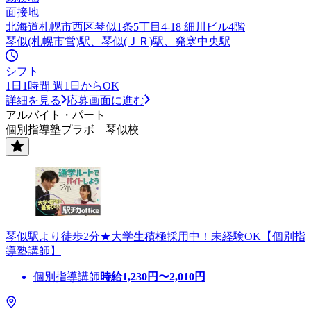
面接地
北海道札幌市西区琴似1条5丁目4-18 細川ビル4階
琴似(札幌市営)駅、琴似(ＪＲ)駅、発寒中央駅
シフト
1日1時間 週1日からOK
詳細を見る
応募画面に進む
アルバイト・パート
個別指導塾プラボ 琴似校
琴似駅より徒歩2分★大学生積極採用中！未経験OK【個別指
導塾講師】
個別指導講師
時給
1,230
円〜
2,010
円