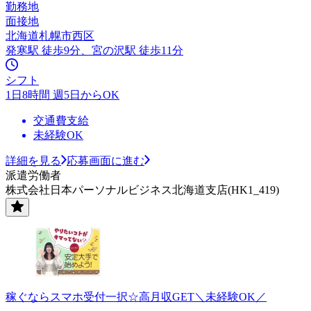
勤務地
面接地
北海道札幌市西区
発寒駅 徒歩9分、宮の沢駅 徒歩11分
シフト
1日8時間 週5日からOK
交通費支給
未経験OK
詳細を見る
応募画面に進む
派遣労働者
株式会社日本パーソナルビジネス北海道支店(HK1_419)
稼ぐならスマホ受付一択☆高月収GET＼未経験OK／