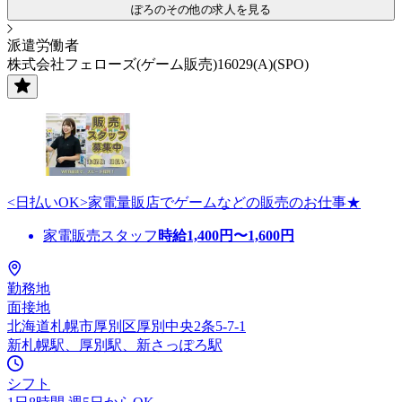
ぽろのその他の求人を見る
派遣労働者
株式会社フェローズ(ゲーム販売)16029(A)(SPO)
<日払いOK>家電量販店でゲームなどの販売のお仕事★
家電販売スタッフ
時給
1,400
円〜
1,600
円
勤務地
面接地
北海道札幌市厚別区厚別中央2条5-7-1
新札幌駅、厚別駅、新さっぽろ駅
シフト