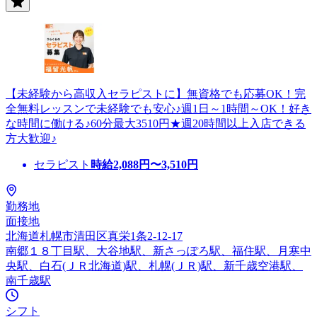
【未経験から高収入セラピストに】無資格でも応募OK！完
全無料レッスンで未経験でも安心♪週1日～1時間～OK！好き
な時間に働ける♪60分最大3510円★週20時間以上入店できる
方大歓迎♪
セラピスト
時給
2,088
円〜
3,510
円
勤務地
面接地
北海道札幌市清田区真栄1条2-12-17
南郷１８丁目駅、大谷地駅、新さっぽろ駅、福住駅、月寒中
央駅、白石(ＪＲ北海道)駅、札幌(ＪＲ)駅、新千歳空港駅、
南千歳駅
シフト