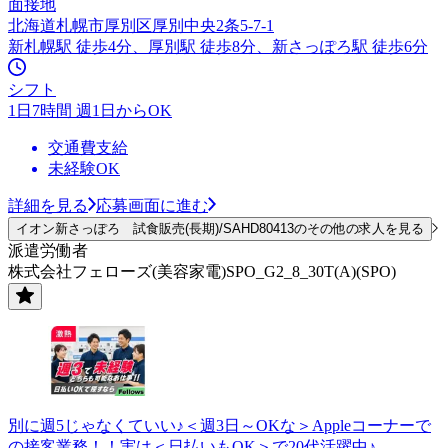
面接地
北海道札幌市厚別区厚別中央2条5-7-1
新札幌駅 徒歩4分、厚別駅 徒歩8分、新さっぽろ駅 徒歩6分
シフト
1日7時間 週1日からOK
交通費支給
未経験OK
詳細を見る
応募画面に進む
イオン新さっぽろ 試食販売(長期)/SAHD80413のその他の求人を見る
派遣労働者
株式会社フェローズ(美容家電)SPO_G2_8_30T(A)(SPO)
別に週5じゃなくていい♪＜週3日～OKな＞Appleコーナーで
の接客業務！！実は＜日払いもOK＞で20代活躍中♪