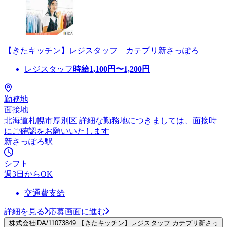
【きたキッチン】レジスタッフ カテプリ新さっぽろ
レジスタッフ
時給
1,100
円〜
1,200
円
勤務地
面接地
北海道札幌市厚別区 詳細な勤務地につきましては、面接時
にご確認をお願いいたします
新さっぽろ駅
シフト
週3日からOK
交通費支給
詳細を見る
応募画面に進む
株式会社iDA/11073849 【きたキッチン】レジスタッフ カテプリ新さっ