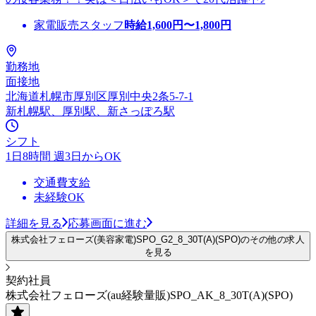
家電販売スタッフ
時給
1,600
円〜
1,800
円
勤務地
面接地
北海道札幌市厚別区厚別中央2条5-7-1
新札幌駅、厚別駅、新さっぽろ駅
シフト
1日8時間 週3日からOK
交通費支給
未経験OK
詳細を見る
応募画面に進む
株式会社フェローズ(美容家電)SPO_G2_8_30T(A)(SPO)のその他の求人
を見る
契約社員
株式会社フェローズ(au経験量販)SPO_AK_8_30T(A)(SPO)