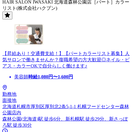
HAIR SALON IWASAKI 北海道森林公園店［パート］カラー
リスト(株式会社ハクブン)
【昇給あり！交通費支給！】【パートカラーリスト募集】人
気サロンで働きませんか？復職希望の方大歓迎◎ネイル・ピ
アス・カラーOKで自分らしく働けます♪
美容師
時給
1,080
円〜
1,600
円
勤務地
面接地
北海道札幌市厚別区厚別北2条5-1-1 札幌フードセンター森林
公園店内
森林公園(北海道)駅 徒歩6分、新札幌駅 徒歩29分、新さっぽ
ろ駅 徒歩30分