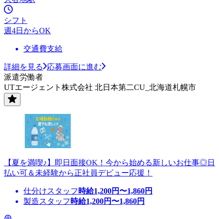
シフト
週4日からOK
交通費支給
詳細を見る
応募画面に進む
派遣労働者
UTエージェント株式会社 北日本第二CU_北海道札幌市
【夏を満喫♪】即日面接OK！今から始める新しいお仕事◎日
払い可＆未経験から正社員デビュー応援！
仕分けスタッフ
時給
1,200
円〜
1,860
円
製造スタッフ
時給
1,200
円〜
1,860
円