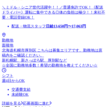
＼ミドル・シニア世代活躍中！！／普通免許でOK！《配送
ドライバー》運転に集中できる◎体の負担は極少！！来社不
要・電話登録OK！
配送・物流スタッフ
日給
13,650
円〜
17,063
円
勤務地
面接地
北海道札幌市厚別区 こちらは募集エリアです。勤務地は原
稿内をご確認ください。
新札幌駅、新さっぽろ駅、厚別駅など
☆全国に勤務地多数！希望の勤務地を教えてください☆
シフト
週4日からOK
交通費支給
未経験OK
詳細を見る
応募画面に進む