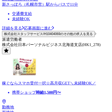
新さっぽろ（札幌市営）駅からバスで11分
交通費支給
未経験OK
詳細を見る
応募画面に進む
株式会社スタッフサービス/H10404069のその他の求人を見る
派遣労働者
株式会社日本パーソナルビジネス北海道支店(HK1_278)
稼ぐならスマホ受付一択☆高月収GET＼未経験OK／
携帯ショップ
時給
1,500
円〜
勤務地