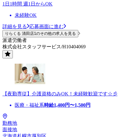
1日1時間 週1日からOK
未経験OK
詳細を見る
応募画面に進む
りらくる 清田店1のその他の求人を見る
派遣労働者
株式会社スタッフサービス/H10404069
【夜勤専従】介護資格のみOK！未経験歓迎です☆彡
医療・福祉系
時給
1,400
円〜
1,500
円
勤務地
面接地
北海道札幌市厚別区