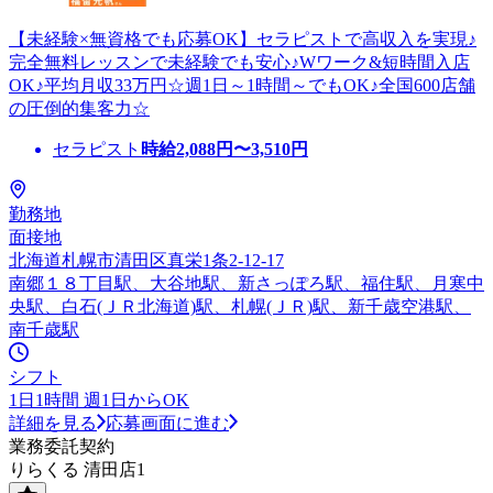
【未経験×無資格でも応募OK】セラピストで高収入を実現♪
完全無料レッスンで未経験でも安心♪Wワーク&短時間入店
OK♪平均月収33万円☆週1日～1時間～でもOK♪全国600店舗
の圧倒的集客力☆
セラピスト
時給
2,088
円〜
3,510
円
勤務地
面接地
北海道札幌市清田区真栄1条2-12-17
南郷１８丁目駅、大谷地駅、新さっぽろ駅、福住駅、月寒中
央駅、白石(ＪＲ北海道)駅、札幌(ＪＲ)駅、新千歳空港駅、
南千歳駅
シフト
1日1時間 週1日からOK
詳細を見る
応募画面に進む
業務委託契約
りらくる 清田店1