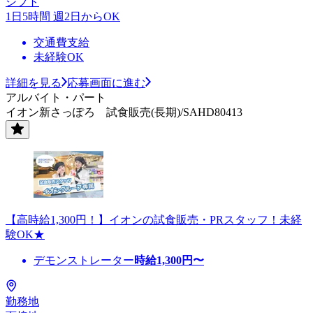
シフト
1日5時間 週2日からOK
交通費支給
未経験OK
詳細を見る
応募画面に進む
アルバイト・パート
イオン新さっぽろ 試食販売(長期)/SAHD80413
【高時給1,300円！】イオンの試食販売・PRスタッフ！未経
験OK★
デモンストレーター
時給
1,300
円〜
勤務地