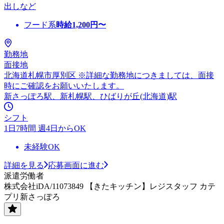
出しなど
フード系
時給
1,200
円〜
勤務地
面接地
北海道札幌市厚別区 ※詳細な勤務地につきましては、面接
時にご確認をお願いいたします。
新さっぽろ駅、新札幌駅、ひばりが丘(北海道)駅
シフト
1日7時間 週4日からOK
未経験OK
詳細を見る
応募画面に進む
派遣労働者
株式会社iDA/11073849 【きたキッチン】レジスタッフ カテ
プリ新さっぽろ