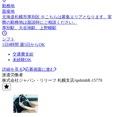
勤務地
面接地
北海道札幌市厚別区 ※こちらは募集エリアとなります。実
際の勤務地は面談時にご相談ください。
厚別駅、大谷地駅、上野幌駅
シフト
1日8時間 週5日からOK
交通費支給
未経験OK
詳細を見る
応募画面に進む
派遣労働者
株式会社ジャパン・リリーフ 札幌支店/spdrmhR-15779