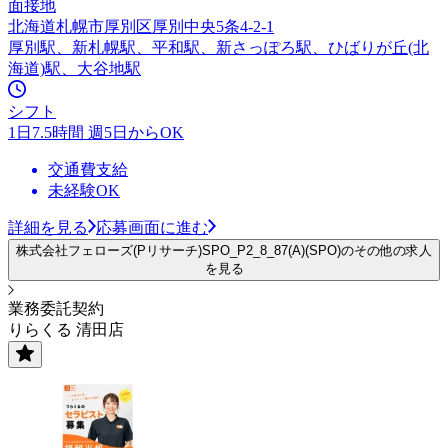
面接地
北海道札幌市厚別区厚別中央5条4-2-1
厚別駅、新札幌駅、平和駅、新さっぽろ駅、ひばりが丘(北
海道)駅、大谷地駅
シフト
1日7.5時間 週5日からOK
交通費支給
未経験OK
詳細を見る
応募画面に進む
株式会社フェローズ(Pリサーチ)SPO_P2_8_87(A)(SPO)のその他の求人
を見る
業務委託契約
りらくる 清田店