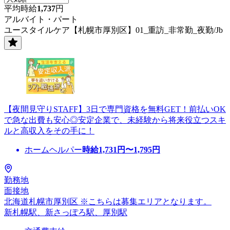
平均時給
1,737
円
アルバイト・パート
ユースタイルケア【札幌市厚別区】01_重訪_非常勤_夜勤/Jb
【夜間見守りSTAFF】3日で専門資格を無料GET！前払いOK
で急な出費も安心◎安定企業で、未経験から将来役立つスキ
ルと高収入をその手に！
ホームヘルパー
時給
1,731
円〜
1,795
円
勤務地
面接地
北海道札幌市厚別区 ※こちらは募集エリアとなります。
新札幌駅、新さっぽろ駅、厚別駅