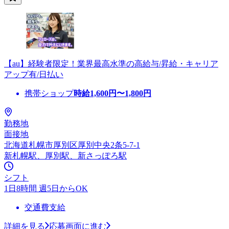
【au】経験者限定！業界最高水準の高給与/昇給・キャリア
アップ有/日払い
携帯ショップ
時給
1,600
円〜
1,800
円
勤務地
面接地
北海道札幌市厚別区厚別中央2条5-7-1
新札幌駅、厚別駅、新さっぽろ駅
シフト
1日8時間 週5日からOK
交通費支給
詳細を見る
応募画面に進む