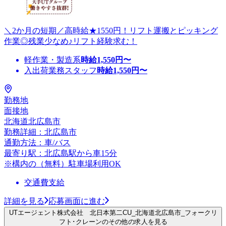
＼2か月の短期／高時給★1550円！リフト運搬とピッキング
作業◎残業少なめ♪リフト経験求む！
軽作業・製造系
時給
1,550
円〜
入出荷業務スタッフ
時給
1,550
円〜
勤務地
面接地
北海道北広島市
勤務詳細：北広島市
通勤方法：車/バス
最寄り駅：北広島駅から車15分
※構内の（無料）駐車場利用OK
交通費支給
詳細を見る
応募画面に進む
UTエージェント株式会社 北日本第二CU_北海道北広島市_フォークリ
フト･クレーンのその他の求人を見る