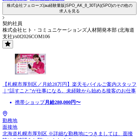
株式会社フェローズ(au経験量販)SPO_AK_8_30T(A)(SPO)のその他の
求人を見る
契約社員
株式会社ヒト・コミュニケーションズ人材開発本部 (北海道
支社)/s0f2026COM106
【札幌市厚別区／月給28万円】楽天モバイルご案内スタッフ
｜“話すこと”が仕事になる。未経験から始める接客のお仕事
携帯ショップ
月給
280,000
円〜
勤務地
面接地
北海道札幌市厚別区 ※詳細な勤務地につきましては、面接