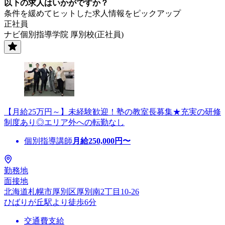
以下の求人はいかがですか？
条件を緩めてヒットした求人情報をピックアップ
正社員
ナビ個別指導学院 厚別校(正社員)
【月給25万円～】未経験歓迎！塾の教室長募集★充実の研修
制度あり◎エリア外への転勤なし
個別指導講師
月給
250,000
円〜
勤務地
面接地
北海道札幌市厚別区厚別南2丁目10-26
ひばりが丘駅より徒歩6分
交通費支給