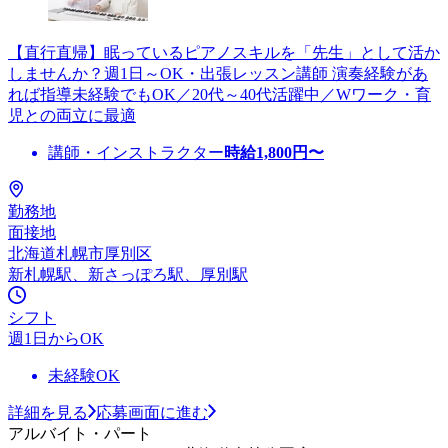
【直行直帰】眠っているピアノスキルを「先生」として活か
しませんか？週1日～OK・出張レッスン講師 演奏経験があ
れば指導未経験でもOK／20代～40代活躍中／Wワーク・育
児との両立に最適
講師・インストラクター
時給
1,800
円〜
勤務地
面接地
北海道札幌市厚別区
新札幌駅、新さっぽろ駅、厚別駅
シフト
週1日からOK
未経験OK
詳細を見る
応募画面に進む
アルバイト・パート