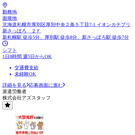
勤務地
面接地
北海道札幌市厚別区厚別中央２条５丁目7-1 イオンカテプリ
新さっぽろ ２Ｆ
新札幌駅 徒歩5分、厚別駅 徒歩8分、新さっぽろ駅 徒歩7分
シフト
1日8時間 週5日からOK
交通費支給
未経験OK
詳細を見る
応募画面に進む
派遣労働者
株式会社アズスタッフ