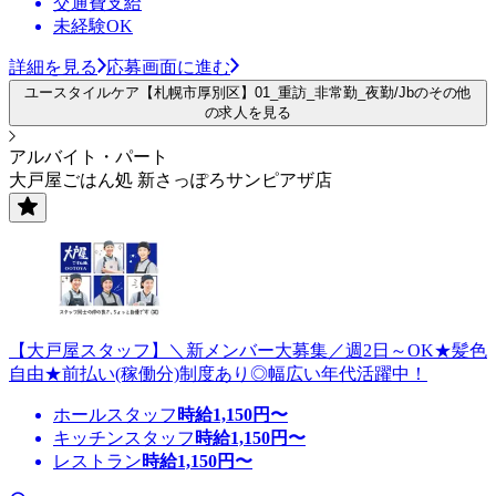
交通費支給
未経験OK
詳細を見る
応募画面に進む
ユースタイルケア【札幌市厚別区】01_重訪_非常勤_夜勤/Jbのその他
の求人を見る
アルバイト・パート
大戸屋ごはん処 新さっぽろサンピアザ店
【大戸屋スタッフ】＼新メンバー大募集／週2日～OK★髪色
自由★前払い(稼働分)制度あり◎幅広い年代活躍中！
ホールスタッフ
時給
1,150
円〜
キッチンスタッフ
時給
1,150
円〜
レストラン
時給
1,150
円〜