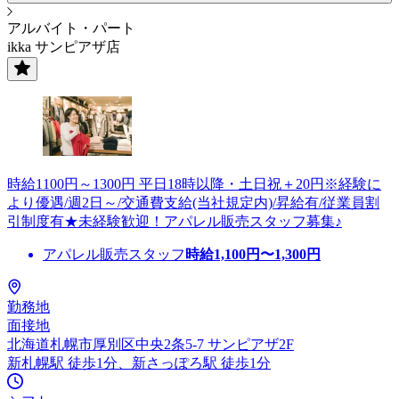
アルバイト・パート
ikka サンピアザ店
時給1100円～1300円 平日18時以降・土日祝＋20円※経験に
より優遇/週2日～/交通費支給(当社規定内)/昇給有/従業員割
引制度有★未経験歓迎！アパレル販売スタッフ募集♪
アパレル販売スタッフ
時給
1,100
円〜
1,300
円
勤務地
面接地
北海道札幌市厚別区中央2条5-7 サンピアザ2F
新札幌駅 徒歩1分、新さっぽろ駅 徒歩1分