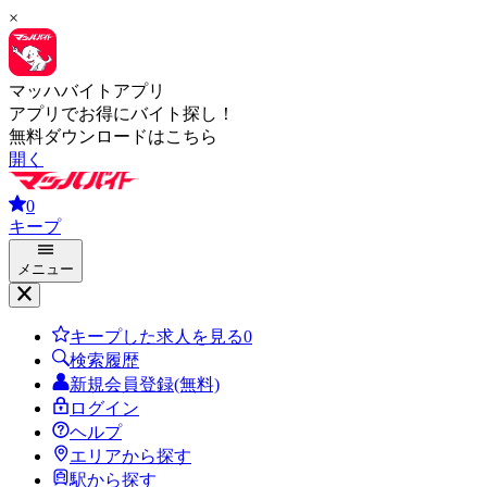
×
マッハバイトアプリ
アプリでお得にバイト探し！
無料ダウンロードはこちら
開く
0
キープ
メニュー
キープした求人を見る
0
検索履歴
新規会員登録(無料)
ログイン
ヘルプ
エリアから探す
駅から探す