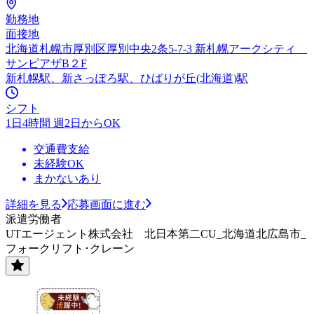
勤務地
面接地
北海道札幌市厚別区厚別中央2条5-7-3 新札幌アークシティ
サンピアザB２F
新札幌駅、新さっぽろ駅、ひばりが丘(北海道)駅
シフト
1日4時間 週2日からOK
交通費支給
未経験OK
まかないあり
詳細を見る
応募画面に進む
派遣労働者
UTエージェント株式会社 北日本第二CU_北海道北広島市_
フォークリフト･クレーン