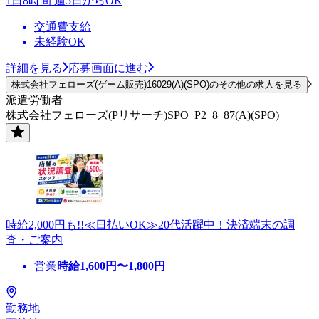
1日8時間 週5日からOK
交通費支給
未経験OK
詳細を見る
応募画面に進む
株式会社フェローズ(ゲーム販売)16029(A)(SPO)のその他の求人を見る
派遣労働者
株式会社フェローズ(Pリサーチ)SPO_P2_8_87(A)(SPO)
時給2,000円も!!≪日払いOK≫20代活躍中！決済端末の調
査・ご案内
営業
時給
1,600
円〜
1,800
円
勤務地