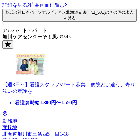
詳細を見る
応募画面に進む
株式会社日本パーソナルビジネス北海道支店(HK1_501)のその他の求人
を見る
アルバイト・パート
旭川ケアセンターそよ風/39543
【週3日～】看護スタッフ/パート募集！病院とは違う、寄り
添いの看護を。
看護師
時給
1,300
円〜
1,550
円
勤務地
面接地
北海道旭川市三条西5丁目1-18