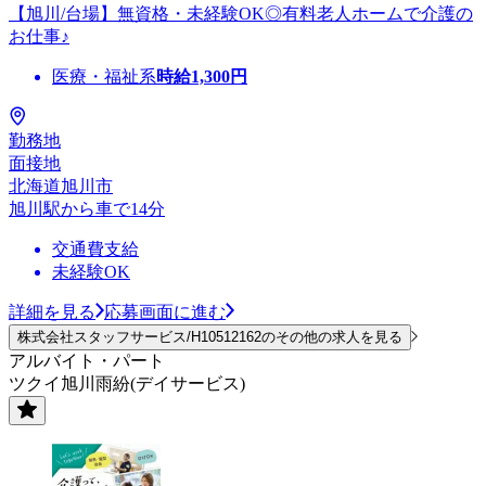
【旭川/台場】無資格・未経験OK◎有料老人ホームで介護の
お仕事♪
医療・福祉系
時給
1,300
円
勤務地
面接地
北海道旭川市
旭川駅から車で14分
交通費支給
未経験OK
詳細を見る
応募画面に進む
株式会社スタッフサービス/H10512162のその他の求人を見る
アルバイト・パート
ツクイ旭川雨紛(デイサービス)