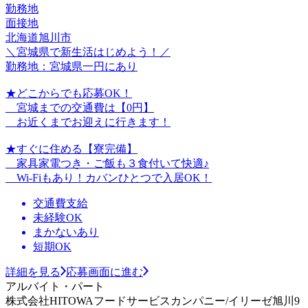
勤務地
面接地
北海道旭川市
＼宮城県で新生活はじめよう！／
勤務地：宮城県一円にあり
★どこからでも応募OK！
宮城までの交通費は【0円】
お近くまでお迎えに行きます！
★すぐに住める【寮完備】
家具家電つき・ご飯も３食付いて快適♪
Wi-Fiもあり！カバンひとつで入居OK！
交通費支給
未経験OK
まかないあり
短期OK
詳細を見る
応募画面に進む
アルバイト・パート
株式会社HITOWAフードサービスカンパニー/イリーゼ旭川9