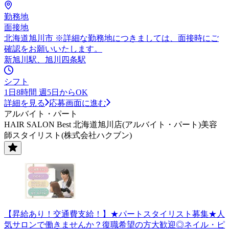
勤務地
面接地
北海道旭川市 ※詳細な勤務地につきましては、面接時にご
確認をお願いいたします。
新旭川駅、旭川四条駅
シフト
1日8時間 週5日からOK
詳細を見る
応募画面に進む
アルバイト・パート
HAIR SALON Best 北海道旭川店(アルバイト・パート)美容
師スタイリスト(株式会社ハクブン)
【昇給あり！交通費支給！】★パートスタイリスト募集★人
気サロンで働きませんか？復職希望の方大歓迎◎ネイル・ピ