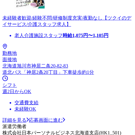
未経験者歓迎/経験不問/研修制度充実/夜勤なし【ツクイのデ
イサービス/介護スタッフ求人】
老人介護施設スタッフ
時給
1,075
円〜
1,105
円
勤務地
面接地
北海道旭川市神居二条20-82-83
道北バス「神居2条20丁目」下車徒歩約1分
シフト
週2日からOK
交通費支給
未経験OK
詳細を見る
応募画面に進む
派遣労働者
株式会社日本パーソナルビジネス北海道支店(HK1_501)