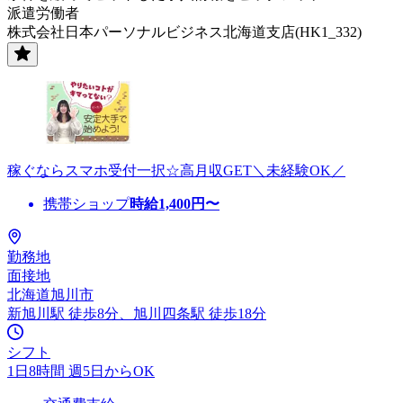
派遣労働者
株式会社日本パーソナルビジネス北海道支店(HK1_332)
稼ぐならスマホ受付一択☆高月収GET＼未経験OK／
携帯ショップ
時給
1,400
円〜
勤務地
面接地
北海道旭川市
新旭川駅 徒歩8分、旭川四条駅 徒歩18分
シフト
1日8時間 週5日からOK