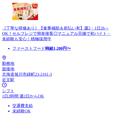
《丁寧な研修あり》【食事補助＆前払い有】週2・1日2h～
OK！セルフレジで簡単接客◎マニュアル完備で初バイト・
未経験も安心！積極採用中
ファーストフード
時給
1,200
円〜
勤務地
面接地
北海道旭川市緑町23-2161-3
近文駅
シフト
1日2時間 週2日からOK
交通費支給
未経験OK