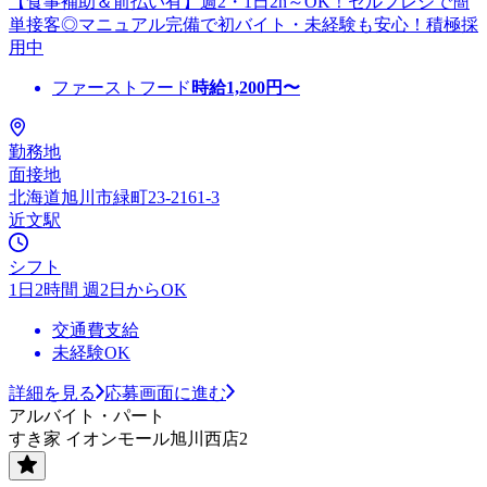
【食事補助＆前払い有】週2・1日2h～OK！セルフレジで簡
単接客◎マニュアル完備で初バイト・未経験も安心！積極採
用中
ファーストフード
時給
1,200
円〜
勤務地
面接地
北海道旭川市緑町23-2161-3
近文駅
シフト
1日2時間 週2日からOK
交通費支給
未経験OK
詳細を見る
応募画面に進む
アルバイト・パート
すき家 イオンモール旭川西店2