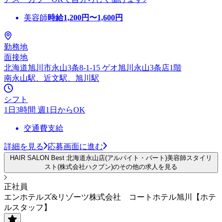
美容師
時給
1,200
円〜
1,600
円
勤務地
面接地
北海道旭川市永山3条8-1-15 ゲオ旭川永山3条店1階
南永山駅、近文駅、旭川駅
シフト
1日3時間 週1日からOK
交通費支給
詳細を見る
応募画面に進む
HAIR SALON Best 北海道永山店(アルバイト・パート)美容師スタイリ
スト(株式会社ハクブン)のその他の求人を見る
正社員
エンホテルズ&リゾーツ株式会社 コートホテル旭川【ホテ
ルスタッフ】