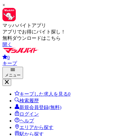
×
マッハバイトアプリ
アプリでお得にバイト探し！
無料ダウンロードはこちら
開く
0
キープ
メニュー
キープした求人を見る
0
検索履歴
新規会員登録(無料)
ログイン
ヘルプ
エリアから探す
駅から探す