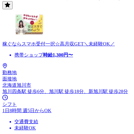
稼ぐならスマホ受付一択☆高月収GET＼未経験OK／
携帯ショップ
時給
1,300
円〜
勤務地
面接地
北海道旭川市
旭川四条駅 徒歩6分、旭川駅 徒歩18分、新旭川駅 徒歩28分
シフト
1日8時間 週5日からOK
交通費支給
未経験OK