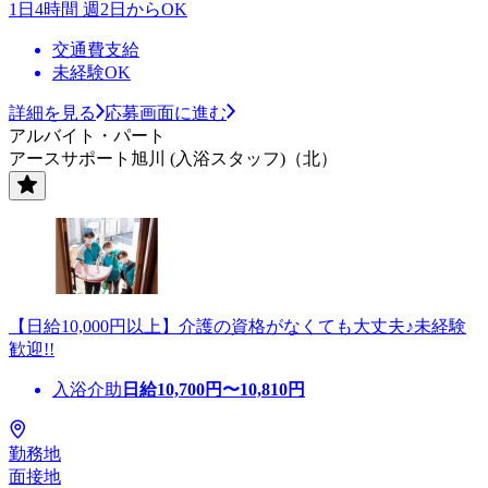
1日4時間 週2日からOK
交通費支給
未経験OK
詳細を見る
応募画面に進む
アルバイト・パート
アースサポート旭川 (入浴スタッフ)（北）
【日給10,000円以上】介護の資格がなくても大丈夫♪未経験
歓迎!!
入浴介助
日給
10,700
円〜
10,810
円
勤務地
面接地