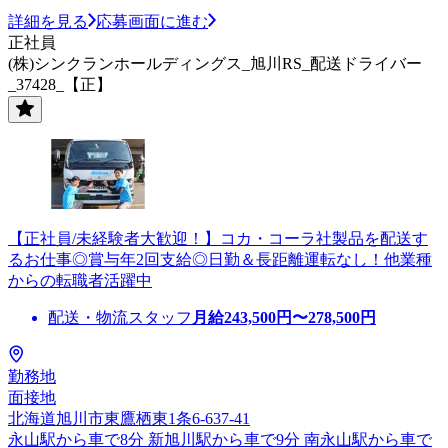
詳細を見る
応募画面に進む
正社員
(株)シンクランホールディングス_旭川RS_配送ドライバー
_37428_【正】
【正社員/未経験者大歓迎！】コカ・コーラ社製品を配送す
るお仕事◎賞与年2回支給◎日勤＆長距離運転なし！他業種
からの転職者活躍中
配送・物流スタッフ
月給
243,500
円〜
278,500
円
勤務地
面接地
北海道旭川市東鷹栖東1条6-637-41
永山駅から車で8分 新旭川駅から車で9分 南永山駅から車で