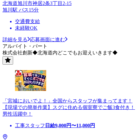
北海道旭川市神居2条3丁目2-15
旭川駅 バス15分
交通費支給
未経験OK
詳細を見る
応募画面に進む
アルバイト・パート
株式会社創新◆北海道内どこでもお迎えいきます◆
「宮城においでよ！」全国からスタッフが集まってます！
【現場での簡単作業】スグに住める個室寮でご飯3食付き！
男性活躍中！
工事スタッフ
日給
9,000
円〜
11,000
円