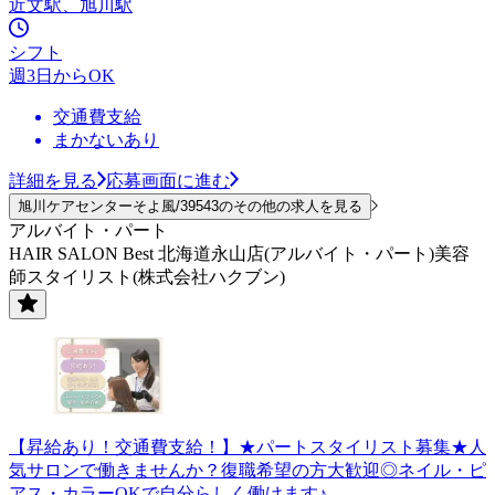
近文駅、旭川駅
シフト
週3日からOK
交通費支給
まかないあり
詳細を見る
応募画面に進む
旭川ケアセンターそよ風/39543のその他の求人を見る
アルバイト・パート
HAIR SALON Best 北海道永山店(アルバイト・パート)美容
師スタイリスト(株式会社ハクブン)
【昇給あり！交通費支給！】★パートスタイリスト募集★人
気サロンで働きませんか？復職希望の方大歓迎◎ネイル・ピ
アス・カラーOKで自分らしく働けます♪