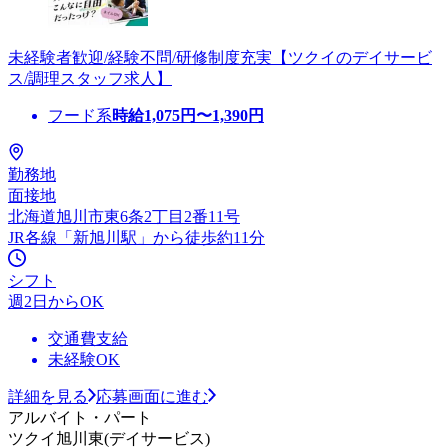
未経験者歓迎/経験不問/研修制度充実【ツクイのデイサービ
ス/調理スタッフ求人】
フード系
時給
1,075
円〜
1,390
円
勤務地
面接地
北海道旭川市東6条2丁目2番11号
JR各線「新旭川駅」から徒歩約11分
シフト
週2日からOK
交通費支給
未経験OK
詳細を見る
応募画面に進む
アルバイト・パート
ツクイ旭川東(デイサービス)