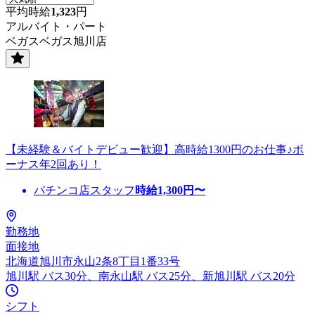
平均時給
1,323
円
アルバイト・パート
ベガスベガス旭川店
【未経験＆バイトデビュー歓迎】高時給1300円のお仕事♪ボ
ーナス年2回あり！
パチンコ店スタッフ
時給
1,300
円〜
勤務地
面接地
北海道旭川市永山2条8丁目1番33号
旭川駅 バス30分、南永山駅 バス25分、新旭川駅 バス20分
シフト