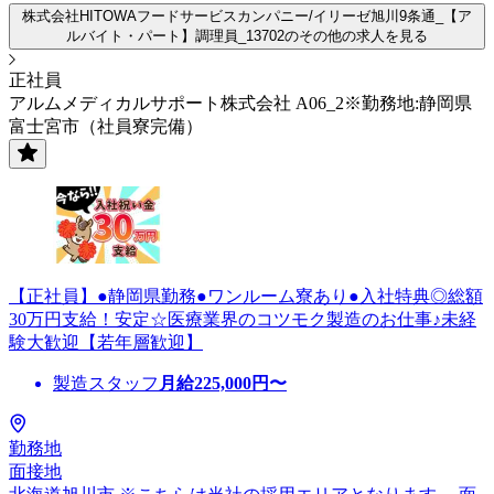
株式会社HITOWAフードサービスカンパニー/イリーゼ旭川9条通_【ア
ルバイト・パート】調理員_13702のその他の求人を見る
正社員
アルムメディカルサポート株式会社 A06_2※勤務地:静岡県
富士宮市（社員寮完備）
【正社員】●静岡県勤務●ワンルーム寮あり●入社特典◎総額
30万円支給！安定☆医療業界のコツモク製造のお仕事♪未経
験大歓迎【若年層歓迎】
製造スタッフ
月給
225,000
円〜
勤務地
面接地