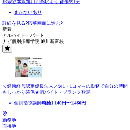
JR宗谷本線旭川四条駅より 徒歩約1分
まかないあり
詳細を見る
応募画面に進む
新着
アルバイト・パート
ナビ個別指導学院 旭川新富校
＼健康経営認定優良法人／週1・1コマ～の勤務で自分の時間
もしっかり確保★初バイト・ブランク歓迎
個別指導講師
時給
1,140
円〜
1,466
円
勤務地
面接地