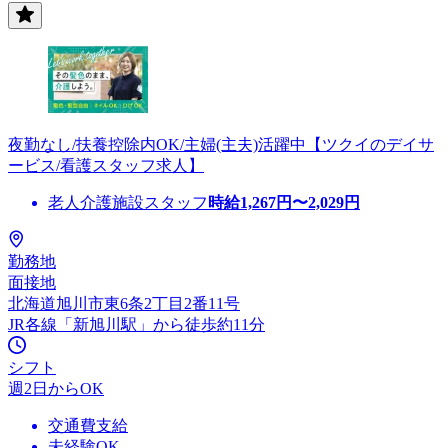
夜勤なし/扶養控除内OK/主婦(主夫)活躍中【ツクイのデイサ
ービス/看護スタッフ求人】
老人介護施設スタッフ
時給
1,267
円〜
2,029
円
勤務地
面接地
北海道旭川市東6条2丁目2番11号
JR各線「新旭川駅」から徒歩約11分
シフト
週2日からOK
交通費支給
未経験OK