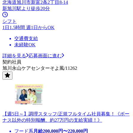
北海道旭川市新富2条2丁目8-14
新旭川駅より徒歩20分
シフト
1日1.5時間 週1日からOK
交通費支給
未経験OK
詳細を見る
応募画面に進む
契約社員
旭川永山ケアセンターそよ風/11262
【週5日～】調理スタッフ/正規フルタイム社員募集！《ボー
ナス以外の特別報酬、約27万円の支給実績！》
フード系
月給
200,000
円〜
220,000
円