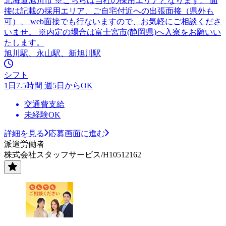
北海道旭川市 ※こちらは当社の採用エリアとなります。 面
接は記載の採用エリア、ご自宅付近への出張面接（県外も
可）、 web面接でも行ないますので、お気軽にご相談くださ
いませ。 ※内定の場合は富士宮市(静岡県)へ入寮をお願いい
たします。
旭川駅、永山駅、新旭川駅
シフト
1日7.5時間 週5日からOK
交通費支給
未経験OK
詳細を見る
応募画面に進む
派遣労働者
株式会社スタッフサービス/H10512162