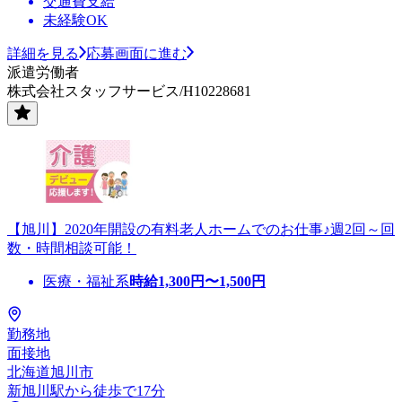
交通費支給
未経験OK
詳細を見る
応募画面に進む
派遣労働者
株式会社スタッフサービス/H10228681
【旭川】2020年開設の有料老人ホームでのお仕事♪週2回～回
数・時間相談可能！
医療・福祉系
時給
1,300
円〜
1,500
円
勤務地
面接地
北海道旭川市
新旭川駅から徒歩で17分