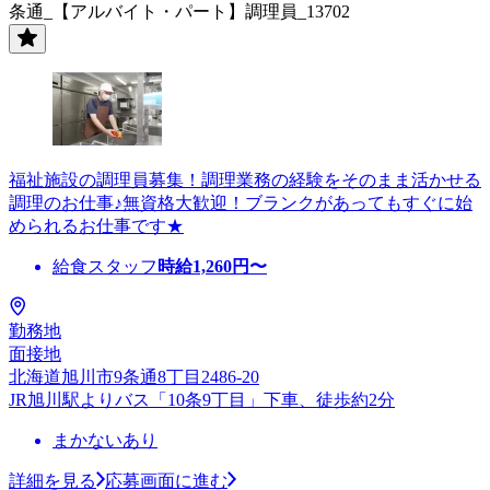
条通_【アルバイト・パート】調理員_13702
福祉施設の調理員募集！調理業務の経験をそのまま活かせる
調理のお仕事♪無資格大歓迎！ブランクがあってもすぐに始
められるお仕事です★
給食スタッフ
時給
1,260
円〜
勤務地
面接地
北海道旭川市9条通8丁目2486-20
JR旭川駅よりバス「10条9丁目」下車、徒歩約2分
まかないあり
詳細を見る
応募画面に進む